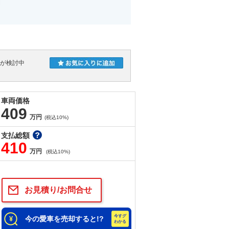
人が検討中
車両価格
409
万円
(税込10%)
支払総額
410
万円
(税込10%)
お見積り/お問合せ
今の愛車を売却すると!?