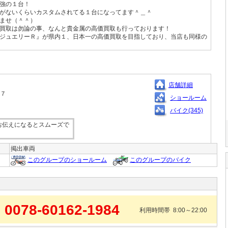
強の１台！
がないくらいカスタムされてる１台になってます＾＿＾
ませ（＾＾）
買取は勿論の事、なんと貴金属の高価買取も行っております！
ジュエリーＲ』が県内１、日本一の高価買取を目指しており、当店も同様の
店舗詳細
－７
ショールーム
バイク(345)
お伝えになるとスムーズで
掲出車両
このグループのショールーム
このグループのバイク
0078-60162-1984
利用時間帯 8:00～22:00