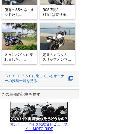
所有のSS〜ネイキ
R08.7現在

ッドたち

8月には乗り換え
圧倒的な高速性能
予定
のGSX-R750

官能的な荒ぶる二
気筒SL750

単気筒、高回転域
仕様のRC390

とっても個性的な
彼女たちです

久々にバイクに乗
定番のカスタム、
れました。

スリップオンマフ
毎回、乗りこなし
短時間だけ
ラーに交換してみ
てごらんと言われ
ど・・・。

ました。メーカー
てます
なかなかの充実
はM4パフォーマン
ＧＳＸ−Ｒ７５０
に乗っているオーナ
度。

スです。新品は7
ーの投稿一覧を見る
花も愛でて心の栄
万5千円ぐらいす
養に。

るけど、中古は2
ビタミンRが自分
万円以下で買えた
この車種の記事を探す
には1番だけど！
りするので、バイ
ク納車される前に
手に入れていまし
オンロードバイクの総合レビューサ
イト MOTO-RIDE