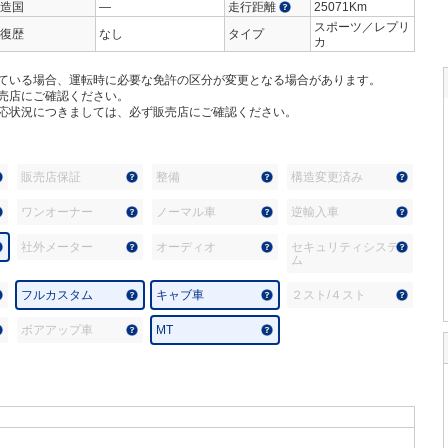
造国
―
走行距離
25071Km
スポーツ／レプリ
復歴
なし
タイプ
カ
ている場合、運転時に必要な免許の区分が変更となる場合があります。
売店にご確認ください。
応状況につきましては、必ず販売店にご確認ください。
販売店保証
整備
構造変更済み
ワンオーナー
ノーマル車
逆輸入車
社外メーター
オーディオ
セキュリティシステ
ム
フルカスタム
キャブ車
２スト/４スト
ボアアップ車
MT