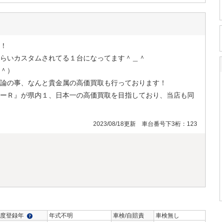
！
らいカスタムされてる１台になってます＾＿＾
＾）
論の事、なんと貴金属の高価買取も行っております！
ーＲ』が県内１、日本一の高価買取を目指しており、当店も同
2023/08/18更新 車台番号下3桁：123
度登録年
年式不明
車検/自賠責
車検無し