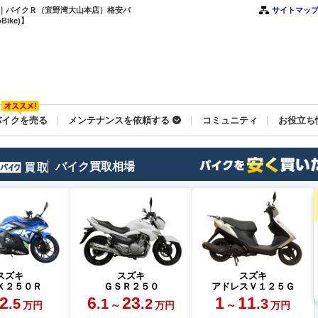
ム ｜バイクＲ（宜野湾大山本店）格安バ
サイトマッ
ike)】
バイクを売る
メンテナンスを依頼する
コミュニティ
お役立ち
バイク買取相場
スズキ
スズキ
スズキ
Ｘ２５０Ｒ
ＧＳＲ２５０
アドレスＶ１２５Ｇ
2
6
23
1
11
.5
.1
.2
.3
～
～
万円
万円
万円