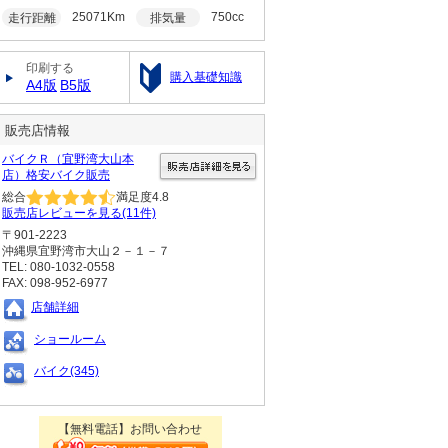
25071Km
750cc
走行距離
排気量
印刷する
購入基礎知識
A4版
B5版
販売店情報
バイクＲ（宜野湾大山本
店）格安バイク販売
総合
満足度
4.8
販売店レビューを見る(11件)
〒901-2223
沖縄県宜野湾市大山２－１－７
TEL: 080-1032-0558
FAX: 098-952-6977
店舗詳細
ショールーム
バイク(345)
【無料電話】お問い合わせ