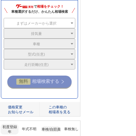
で
相場をチェック！
車種選択するだけ、かんたん相場検索
まずはメーカーから選択
排気量
車種
型式(任意)
走行距離(任意)
価格変更
この車種の
お知らせメール
相場表を見る
初度登録
年式不明
車検無し
車検/自賠責
年