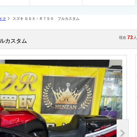
イク
スズキ ＧＳＸ－Ｒ７５０ フルカスタム
73
現在
フルカスタム