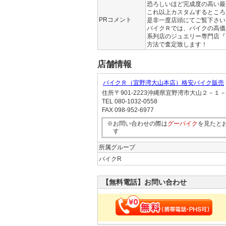
恐ろしいほど完成度の高い最
これ以上カスタムするところ
PRコメント
是非一度店頭にてご覧下さい
バイクＲでは、バイクの高価
系列店のジュエリー専門店『
方法で査定致します！
店舗情報
バイクＲ（宜野湾大山本店）格安バイク販売
住所
〒901-2223沖縄県宜野湾市大山２－１
TEL
080-1032-0558
FAX
098-952-6977
※お問い合わせの際は
グーバイク
を見たと
す
所属グループ
バイクR
【無料電話】お問い合わせ