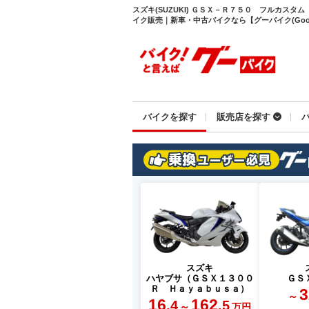
スズキ(SUZUKI) ＧＳＸ－Ｒ７５０ フルカスタ
イク販売｜新車・中古バイクなら【グーバイク(GooB
バイクを探す
販売店を探す
スズキ
ハヤブサ（ＧＳＸ１３００
ＧＳ
Ｒ Ｈａｙａｂｕｓａ）
3
～
16
162
.4
.5
～
万円