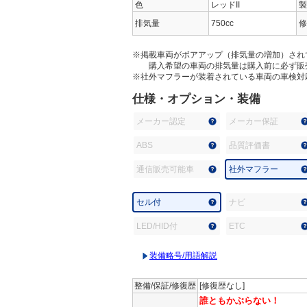
色
レッドII
製
排気量
750cc
修
※掲載車両がボアアップ（排気量の増加）され
購入希望の車両の排気量は購入前に必ず販
※社外マフラーが装着されている車両の車検対
仕様・オプション・装備
メーカー認定
メーカー保証
ABS
品質評価書
通信販売可能車
社外マフラー
セル付
ナビ
LED/HID付
ETC
装備略号/用語解説
整備/保証/修復歴
[修復歴なし]
誰ともかぶらない！