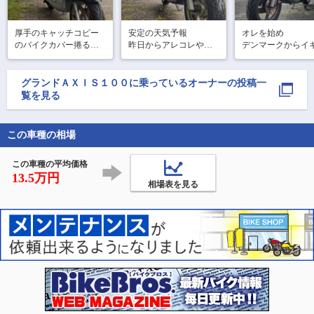
厚手のキャッチコピー
安定の天気予報

オレを始め

のバイクカバー捲ると

昨日からアレコレやる
デンマークからイ
びっしょりになってた
事を考えていたけど

ス行って今日から
Ｇアク

雨があがるまでゴロゴ
ムスメと

雨の中ほったらかしに
ロ

今日働く全ての人
グランドＡＸＩＳ１００
に乗っているオーナーの投稿一
したプレスのほうが乾
ケータイのバッテリー
げる

覧を見る
いてる

もすっかり空っぽにな
ったし

空想労働シリーズ

乾燥させたい

雨あがったし

この車種の相場
サラリーマン

ATM行かなきゃいけな
いし

まずはお使いから

会社行ってＳＯＳ
水撒きしなくていいの
この車種の平均価格
イン練習しよう

雨上がりからいち早く
で時間に余裕がある
13.5万円
相場表を見る
乗れるの

朝からガソリン入れ
やっぱ
燃費１０㌔って