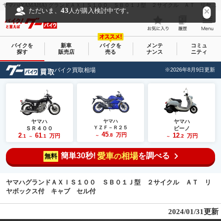
ヤマハ(YAMAHA) グランドＡＸＩＳ１００ ＳＢ０１Ｊ型 ２サイクル ＡＴ リヤボックス付 キャブ セル付｜Ｂｏｏｎ｜新車・中古バイクなら【グーバイク(GooBike)】
43
ただいま、
人が購入検討中です。
バイクを
新車
バイクを
メンテ
コミュ
探す
販売店
売る
ナンス
ニティ
バイク買取相場
※2026年8月9日更新
ヤマハ
ヤマハ
ヤマハ
ＹＺＦ－Ｒ２５
ＳＲ４００
ビーノ
45
2
61
万円
12
.8
万円
万円
.1
.1
～
.2
～
～
簡単30秒!
愛車
相場
を調べる
の
無料
ヤマハグランドＡＸＩＳ１００ ＳＢ０１Ｊ型 ２サイクル ＡＴ リ
ヤボックス付 キャブ セル付
2024/01/31更新