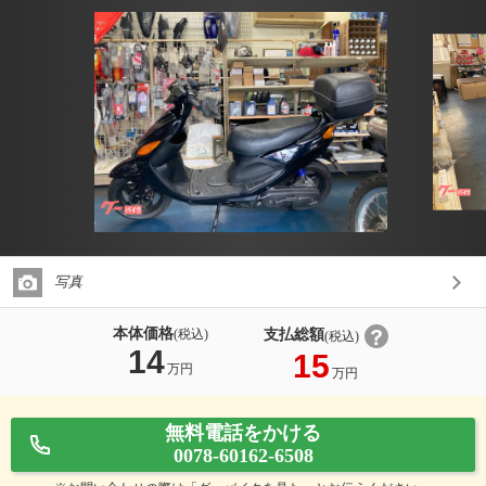
写真
本体価格
支払総額
(税込)
(税込)
14
15
万円
万円
無料電話をかける
0078-60162-6508