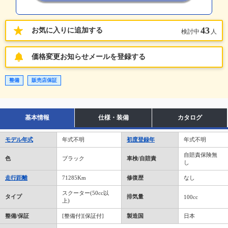
43
お気に入りに追加する
検討中
人
価格変更お知らせメールを登録する
整備
販売店保証
基本情報
仕様・装備
カタログ
モデル年式
年式不明
初度登録年
年式不明
自賠責保険無
色
ブラック
車検/自賠責
し
走行距離
71285Km
修復歴
なし
スクーター(50cc以
タイプ
排気量
100cc
上)
整備/保証
[整備付][保証付]
製造国
日本