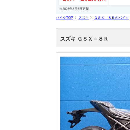
※2026年8月6日更新
バイクTOP
スズキ
ＧＳＸ－８Ｒのバイク
スズキ ＧＳＸ－８Ｒ