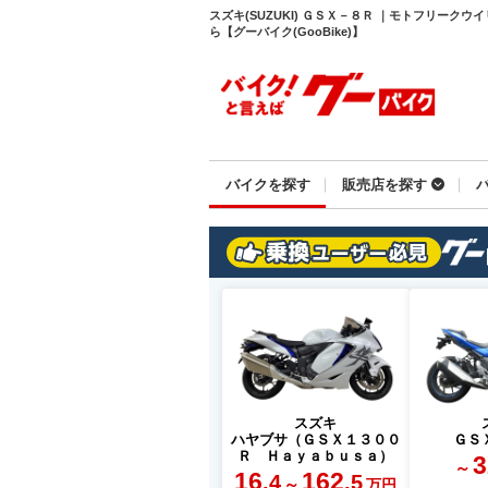
スズキ(SUZUKI) ＧＳＸ－８Ｒ ｜モトフリーク
ら【グーバイク(GooBike)】
バイクを探す
販売店を探す
スズキ
ハヤブサ（ＧＳＸ１３００
ＧＳ
Ｒ Ｈａｙａｂｕｓａ）
3
～
16
162
.4
.5
～
万円