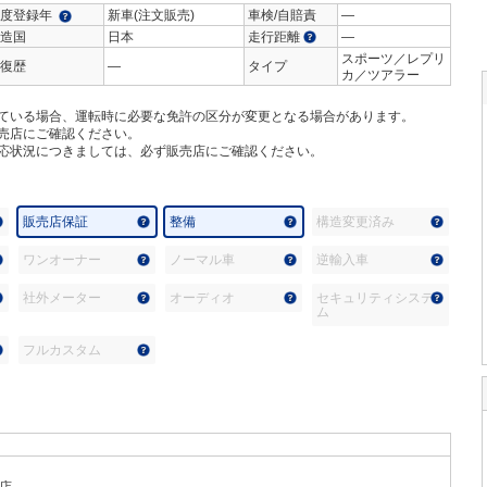
度登録年
新車(注文販売)
車検/自賠責
―
造国
日本
走行距離
―
スポーツ／レプリ
復歴
―
タイプ
カ／ツアラー
ている場合、運転時に必要な免許の区分が変更となる場合があります。
売店にご確認ください。
応状況につきましては、必ず販売店にご確認ください。
販売店保証
整備
構造変更済み
ワンオーナー
ノーマル車
逆輸入車
社外メーター
オーディオ
セキュリティシステ
ム
フルカスタム
店