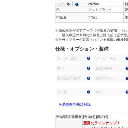
モデル年式
2025年
初
色
マットブラック
製
排気量
775cc
修
※掲載車両がボアアップ（排気量の増加）され
購入希望の車両の排気量は購入前に必ず販
※社外マフラーが装着されている車両の車検対
仕様・オプション・装備
メーカー認定
メーカー保証
ABS
品質評価書
通信販売可能車
社外マフラー
セル付
ナビ
装備略号/用語解説
整備/保証/修復歴
[整備付] [保証付]
豊富なラインナップ！
モトフリークウイリーとよみ