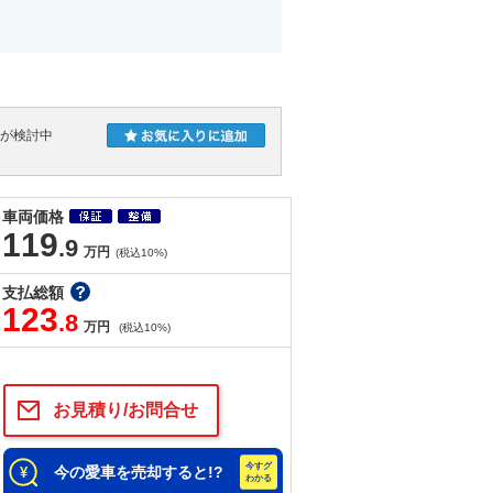
人が検討中
車両価格
119
.9
万円
(税込10%)
支払総額
123
.8
万円
(税込10%)
お見積り/お問合せ
今の愛車を売却すると!?