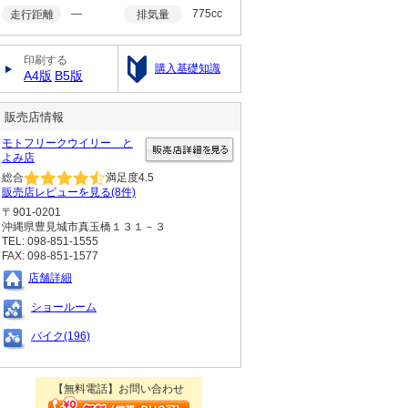
―
775cc
走行距離
排気量
印刷する
購入基礎知識
A4版
B5版
販売店情報
モトフリークウイリー と
よみ店
総合
満足度
4.5
販売店レビューを見る(8件)
〒901-0201
沖縄県豊見城市真玉橋１３１－３
TEL: 098-851-1555
FAX: 098-851-1577
店舗詳細
ショールーム
バイク(196)
【無料電話】お問い合わせ