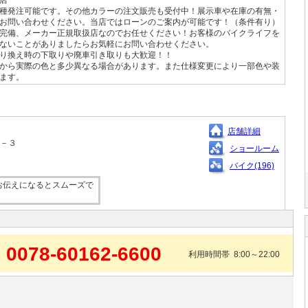
種発注可能です。その他カラーの注文販売も受付中！展示車や在庫の有無・
お問い合わせください。当店ではローンのご案内が可能です！（条件有り）
完備、メーカー正規取扱店なのでお任せください！お客様のバイクライフを
ないことがありましたらお気軽にお問い合わせください。
り換え時の下取りや廃車引き取りも大歓迎！！
から実際の色と多少異なる場合があります。また仕様変更により一部色や装
ます。
店舗詳細
１－３
ショールーム
バイク(196)
お伝えになるとスムーズで
0078-60162-6600
利用時間帯 8:00～22:00