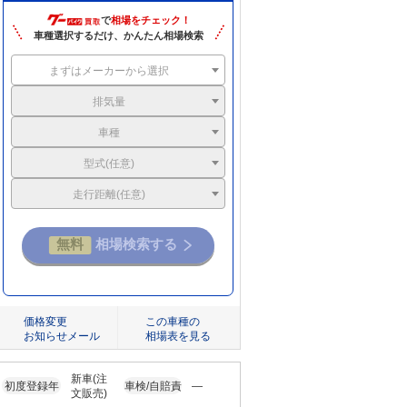
で
相場をチェック！
車種選択するだけ、かんたん相場検索
まずはメーカーから選択
排気量
車種
型式(任意)
走行距離(任意)
価格変更
この車種の
お知らせメール
相場表を見る
新車(注
初度登録年
車検/自賠責
―
文販売)