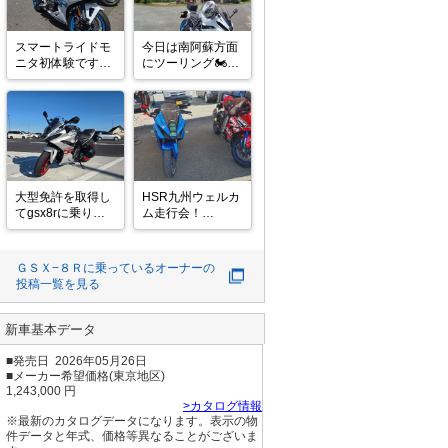
スマートライドモ
今日は南阿蘇方面
ニタ初体験です

にツーリング🏍️💦

やっぱり暑い日は
ん～…🤔

蕎麦とかき氷です
正直、
ね👍️
AndroidAutoはけ
っこう煩わしいで
すね

スマホで操作しち
ゃった方が楽かな

大型免許を取得し
HSR九州ウェルカ
てgsx8rに乗り換
ム走行会！

㊗️1,000km超えま
えました！！
初めて走るので緊
した

張……

これから1ヶ月点
転倒しないように
ＧＳＸ−８Ｒ
に乗っているオーナーの
検行ってきまーす
クールダウンを心
投稿一覧を見る
がけねば

お隣は奇しくも
新車基本データ
R1000Rでスズキ
並びに

■発売日 2026年05月26日
いろいろと手を入
■メーカー希望価格(東京地区)
れててかっこよす
1,243,000 円
>カタログ情報
※最新のカタログデータになります。表示の物
件データと年式、価格等異なることがございま