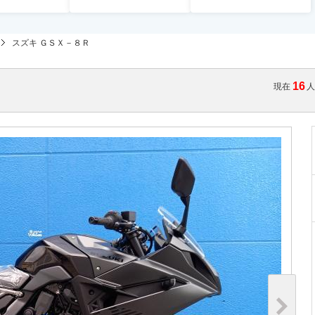
スズキ ＧＳＸ－８Ｒ
16
現在