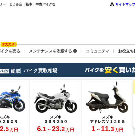
ウイリー とよみ店｜新車・中古バイクな
サイトマッ
バイクを売る
メンテナンスを依頼する
コミュニティ
お役立ち
バイク買取相場
スズキ
スズキ
スズキ
Ｘ２５０Ｒ
ＧＳＲ２５０
アドレスＶ１２５Ｇ
2
6
23
1
11
.5
.1
.2
.3
～
～
万円
万円
万円