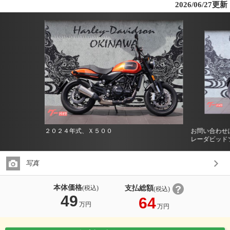
2026/06/27更新
２０２４年式、Ｘ５００
お問い合わせ
レーダビッド
写真
本体価格
支払総額
(税込)
(税込)
49
64
万円
万円