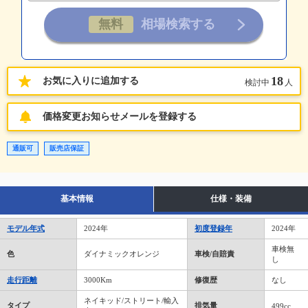
18
お気に入りに追加する
検討中
人
価格変更お知らせメールを登録する
通販可
販売店保証
基本情報
仕様・装備
モデル年式
2024年
初度登録年
2024年
車検無
色
ダイナミックオレンジ
車検/自賠責
し
走行距離
3000Km
修復歴
なし
ネイキッド/ストリート/輸入
タイプ
排気量
499cc