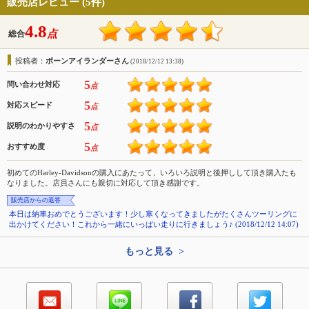
販売店レビュー (5件)
4.8
点
総合
投稿者：
ボーンアイランダーさん
(2018/12/12 13:38)
5
問い合わせ対応
点
5
対応スピード
点
5
説明のわかりやすさ
点
5
おすすめ度
点
初めてのHarley-Davidsonの購入にあたって、いろいろ説明と後押しして頂き購入たも
なりました。店員さんにも親切に対応して頂き感謝です。
販売店からの返答
本日は納車おめでとうございます！少し寒くなってきましたがたくさんツーリングに
出かけてください！これから一緒にいっぱい走りに行きましょう♪ (2018/12/12 14:07)
もっと見る >