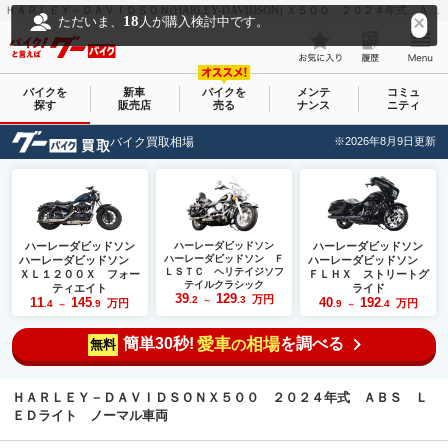
ＨＡＲＬＥＹ－ＤＡＶＩＤＳＯＮ(HARLEY-DAVIDSON) Ｘ５００ ２０２４年式 ＡＢＳ ＬＥＤライト ノーマル車両｜Ｈａｒｌｅｙ－Ｄａｖｉｄｓｏｎ（ハーレーダビッドソン）沖縄｜新車・中古バイクなら【グーバイク(GooBike)】
18
ただいま、
人が購入検討中です。
バイクを
新車
バイクを
メンテ
コミュ
探す
販売店
売る
ナンス
ニティ
バイク買取相場
※2026年8月9日更新
ハーレーダビッドソン
ハーレーダビッドソン
ハーレーダビッドソン
ハーレーダビッドソン Ｆ
ハーレーダビッドソン
ハーレーダビッドソン
ＬＳＴＣ ヘリテイジソフ
ＸＬ１２００Ｘ フォー
ＦＬＨＸ ストリートグ
テイルクラシック
ティエイト
ライド
39
129
万円
.2
.3
11
145
40
192
～
万円
万円
.4
.9
.9
.4
～
～
簡単30秒!
愛車
相場
を調べる
の
無料
ＨＡＲＬＥＹ－ＤＡＶＩＤＳＯＮＸ５００ ２０２４年式 ＡＢＳ Ｌ
ＥＤライト ノーマル車両