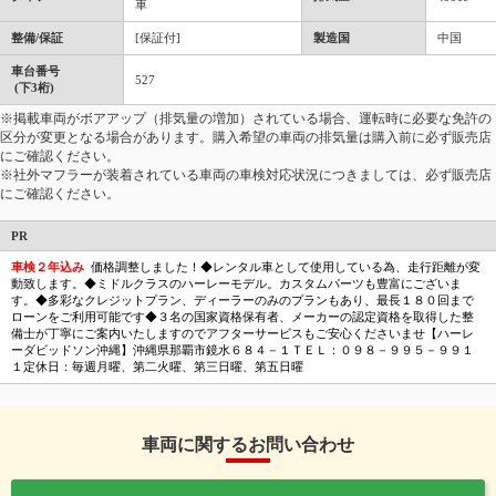
車
整備/保証
[保証付]
製造国
中国
車台番号
527
(下3桁)
※掲載車両がボアアップ（排気量の増加）されている場合、運転時に必要な免許の
区分が変更となる場合があります。購入希望の車両の排気量は購入前に必ず販売店
にご確認ください。
※社外マフラーが装着されている車両の車検対応状況につきましては、必ず販売店
にご確認ください。
PR
車検２年込み
価格調整しました！◆レンタル車として使用している為、走行距離が変
動致します。◆ミドルクラスのハーレーモデル。カスタムパーツも豊富にございま
す。◆多彩なクレジットプラン、ディーラーのみのプランもあり、最長１８０回まで
ローンをご利用可能です◆３名の国家資格保有者、メーカーの認定資格を取得した整
備士が丁寧にご案内いたしますのでアフターサービスもご安心くださいませ【ハーレ
ーダビッドソン沖縄】沖縄県那覇市鏡水６８４－１ＴＥＬ：０９８－９９５－９９１
１定休日：毎週月曜、第二火曜、第三日曜、第五日曜
車両に関するお問い合わせ