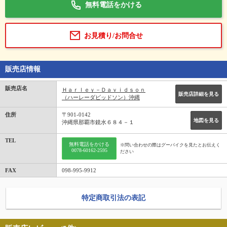
無料電話をかける
お見積り/お問合せ
販売店情報
販売店名
Ｈａｒｌｅｙ－Ｄａｖｉｄｓｏｎ
販売店詳細を見る
（ハーレーダビッドソン）沖縄
住所
〒901-0142
地図を見る
沖縄県那覇市鏡水６８４－１
TEL
無料電話をかける
※問い合わせの際はグーバイクを見たとお伝えく
0078-60162-2595
ださい
FAX
098-995-9912
特定商取引法の表記