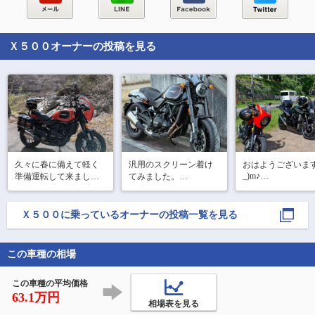
Ｘ５００
オーナーの投稿を見る
久々に春に備えて軽く
汎用のスクリーン着け
おはようございますm
_)m♪

準備運転して来まし
てみました。

た〜(*^^*)♪
そもそも汎用がうまく
連休は、久々にフ
着くのか？見た目や大
ワーのくろすけ。
きさが装着するまでイ
Ｘ５００
に乗っているオーナーの投稿一覧を見る
とにんさんとでマ
メージが湧かず、勢い
ーしてきました〜
でポチってしまいまし
♪(*^^*)

たが、思いのほかサイ
この車種の相場
ズ感も良く、見た目の
笠間〜日光周辺を
雰囲気も変わり気に入
しながら1泊…

この車種の平均価格
ってま
63.1万円
【大人の修学旅行
相場表を見る
言ったとこ