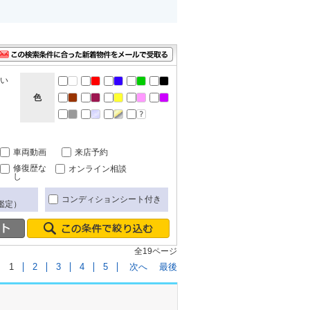
ない
色
車両動画
来店予約
修復歴な
オンライン相談
し
コンディションシート付き
鑑定）
全19ページ
1
2
3
4
5
次へ
最後