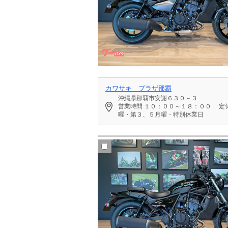
カワサキ プラザ那覇
沖縄県那覇市安謝６３０－３
営業時間
１０：００～１８：００
定
曜・第３、５月曜・特別休業日