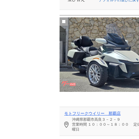
モトフリークウイリー 那覇店
沖縄県那覇市高良３－２－９
営業時間
１０：００～１８：００
定
曜日