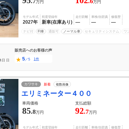
95
102
.7
.6
万円
万円
モデル年式
初度登録年
走行距離
車検/自賠責
修復歴
2027年
新車(在庫あり)
―
―
―
ナビ付
FI車
通販可
ノーマル車
セキュリティシステム
ワ
販売店へのお客様の声
5
1件
／5
休日
日
カワサキ
新着
複数画像
エリミネーター４００
車両価格
支払総額
85
92
.8
.7
万円
万円
モデル年式
初度登録年
走行距離
車検/自賠責
修復歴