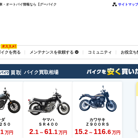
車・オートバイ情報なら【グーバイク
サイトマッ
バイクを売る
メンテナンスを依頼する
コミュニティ
お役立ち
バイク買取相場
ンダ
ヤマハ
カワサキ
２５０
ＳＲ４００
Ｚ９００ＲＳ
2
61
15
116
.1
.1
.1
.2
.6
～
～
万円
万円
万円