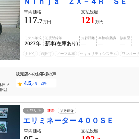
Ｎｉｎｊａ ＺＸ－４Ｒ ＳＥ
車両価格
支払総額
117
121
.7
万円
万円
モデル年式
初度登録年
走行距離
車検/自賠責
修復歴
2027年
新車(在庫あり)
―
―
―
ナビ付
通販可
ノーマル車
セキュリティシステム
ワンオー
販売店へのお客様の声
4.5
2件
／5
休日
火
旧盆
カワサキ
新着
複数画像
エリミネーター４００ＳＥ
車両価格
支払総額