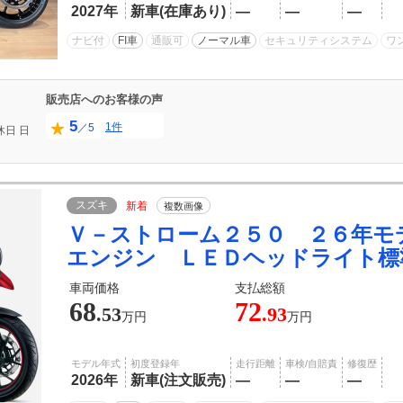
2027年
新車(在庫あり)
―
―
―
ナビ付
FI車
通販可
ノーマル車
セキュリティシステム
ワ
販売店へのお客様の声
5
1件
／5
休日
日
スズキ
新着
複数画像
Ｖ－ストローム２５０ ２６年モ
エンジン ＬＥＤヘッドライト標
車両価格
支払総額
68
72
.53
.93
万円
万円
モデル年式
初度登録年
走行距離
車検/自賠責
修復歴
2026年
新車(注文販売)
―
―
―