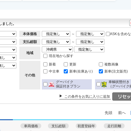
しました。
本体価格
～
ASKを含め
支払総額
～
地域
現在地から探す
新着
更新
複数画像
中古車
新車(在庫あり)
新車(注文販売)
その他
グーバイク
車輌状態付き
保証付きプラン
（グーバイク
この条件をお気に入りに追加
先頭
前へ
車両価格
支払総額
初度登録年
走行距離
す