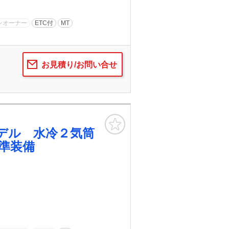
ンオーナー
ETC付
MT
お見積り/お問い合せ
お気に入り
デル 水冷２気筒
準装備