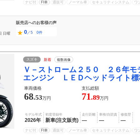
ナビ付
FI車
通販可
ノーマル車
セキュリティシステム
ワ
販売店へのお客様の声
0
／5 0件
日
日曜
スズキ
新着
複数画像
Ｖ－ストローム２５０ ２６年モ
エンジン ＬＥＤヘッドライト標
車両価格
支払総額
68
71
.53
.89
万円
万円
モデル年式
初度登録年
走行距離
車検/自賠責
修復歴
2026年
新車(注文販売)
―
―
―
ナビ付
FI車
通販可
ノーマル車
セキュリティシステム
ワ