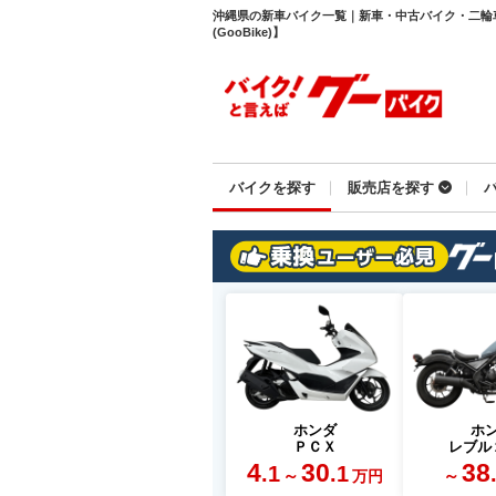
沖縄県の新車バイク一覧｜新車・中古バイク・二輪
(GooBike)】
バイクを探す
販売店を探す
ホンダ
ホ
ＰＣＸ
レブル
4
30
38
.1
.1
～
～
万円