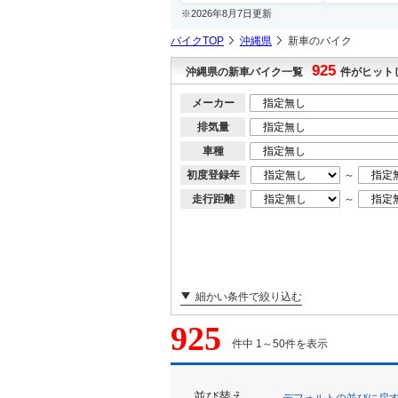
※2026年8月7日更新
バイクTOP
沖縄県
新車のバイク
925
沖縄県の新車バイク一覧
件がヒット
メーカー
排気量
車種
初度登録年
～
走行距離
～
細かい条件で絞り込む
925
件中 1～50件を表示
並び替え
デフォルトの並びに戻