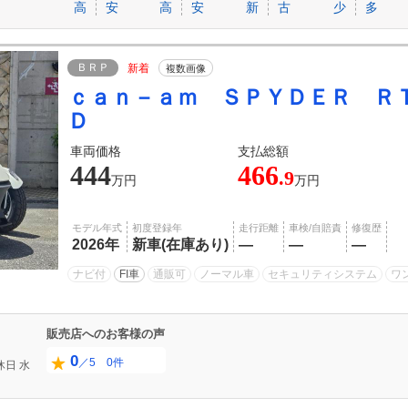
高
安
高
安
新
古
少
多
ＢＲＰ
新着
複数画像
ｃａｎ－ａｍ ＳＰＹＤＥＲ Ｒ
Ｄ
車両価格
支払総額
444
466
.9
万円
万円
モデル年式
初度登録年
走行距離
車検/自賠責
修復歴
2026年
新車(在庫あり)
―
―
―
ナビ付
FI車
通販可
ノーマル車
セキュリティシステム
ワ
販売店へのお客様の声
0
／5 0件
休日
水