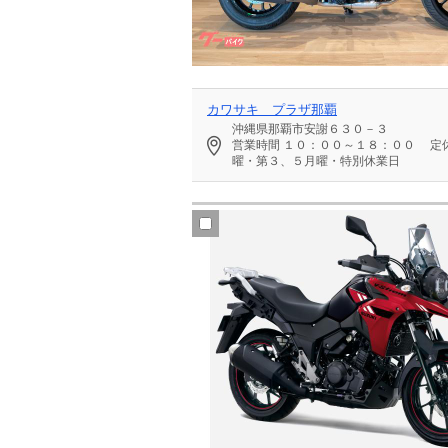
カワサキ プラザ那覇
沖縄県那覇市安謝６３０－３
営業時間
１０：００～１８：００
定
曜・第３、５月曜・特別休業日