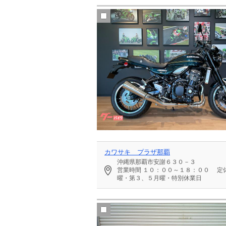
カワサキ プラザ那覇
沖縄県那覇市安謝６３０－３
営業時間
１０：００～１８：００
定
曜・第３、５月曜・特別休業日