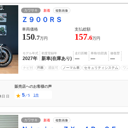
カワサキ
新着
複数画像
Ｚ９００ＲＳ
車両価格
支払総額
150
157
.7
.6
万円
万円
モデル年式
初度登録年
走行距離
車検/自賠責
修復歴
2027年
新車(在庫あり)
―
―
―
ナビ付
FI車
通販可
ノーマル車
セキュリティシステム
ワ
販売店へのお客様の声
5
1件
／5
休日
日
カワサキ
新着
複数画像