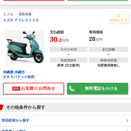
スズキ
複数画像
スズキ アドレス１２５
支払総額
車両価格
30
28
.3
万円
万円
モデル年式
走行距離
―
―
初度登録年
車検/自賠責
新車 (注文販売)
自賠責保険無し
沖縄県 沖縄市
ＳＢＳパドック松田
お見積り/お問合せ
無料電話をかける
無料
その他条件から探す
市区町村から探す