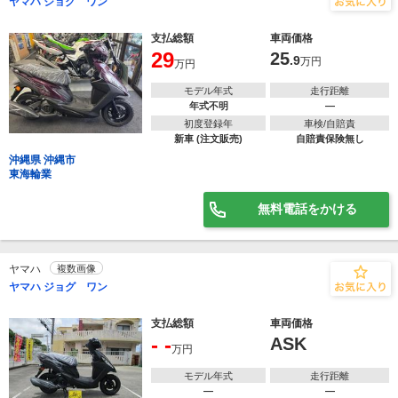
ヤマハ ジョグ ワン
支払総額
車両価格
29
25
.9
万円
万円
モデル年式
走行距離
年式不明
―
初度登録年
車検/自賠責
新車 (注文販売)
自賠責保険無し
沖縄県 沖縄市
東海輪業
無料電話をかける
ヤマハ
複数画像
ヤマハ ジョグ ワン
支払総額
車両価格
- -
ASK
万円
モデル年式
走行距離
―
―