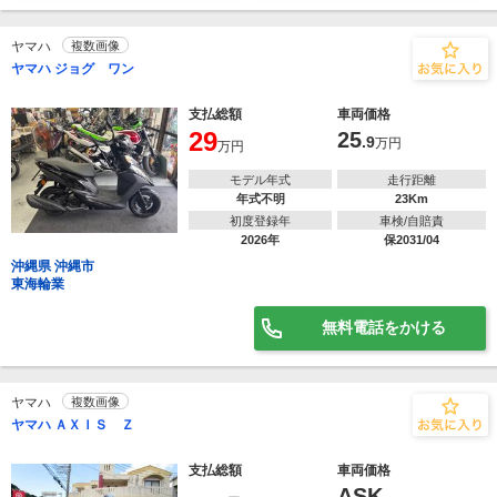
ヤマハ
複数画像
ヤマハ ジョグ ワン
支払総額
車両価格
29
25
.9
万円
万円
モデル年式
走行距離
年式不明
23Km
初度登録年
車検/自賠責
2026年
保2031/04
沖縄県 沖縄市
東海輪業
無料電話をかける
ヤマハ
複数画像
ヤマハ ＡＸＩＳ Ｚ
支払総額
車両価格
ASK