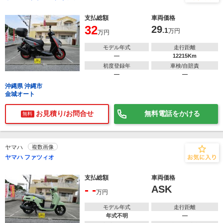
支払総額
車両価格
32
29
.1
万円
万円
モデル年式
走行距離
―
12215Km
初度登録年
車検/自賠責
―
―
沖縄県 沖縄市
金城オート
お見積り/お問合せ
無料電話をかける
無料
ヤマハ
複数画像
ヤマハ ファツィオ
支払総額
車両価格
- -
ASK
万円
モデル年式
走行距離
年式不明
―