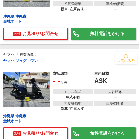
初度登録年
車検/自賠責
新車 (在庫あり)
―
沖縄県 沖縄市
金城オート
お見積り/お問合せ
無料電話をかける
無料
ヤマハ
複数画像
ヤマハ ジョグ ワン
支払総額
車両価格
- -
ASK
万円
モデル年式
走行距離
年式不明
―
初度登録年
車検/自賠責
新車 (在庫あり)
―
沖縄県 沖縄市
金城オート
お見積り/お問合せ
無料電話をかける
無料