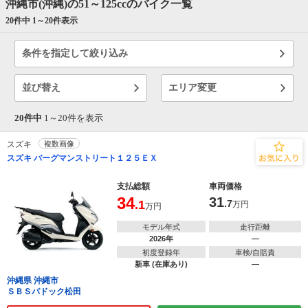
沖縄市(沖縄)の51～125ccのバイク一覧
20件中 1～
20
件表示
条件を指定して絞り込み
並び替え
エリア変更
20件中
1～
20
件を表示
スズキ
複数画像
スズキ バーグマンストリート１２５ＥＸ
支払総額
車両価格
34
31
.1
.7
万円
万円
モデル年式
走行距離
2026年
―
初度登録年
車検/自賠責
新車 (在庫あり)
―
沖縄県 沖縄市
ＳＢＳパドック松田