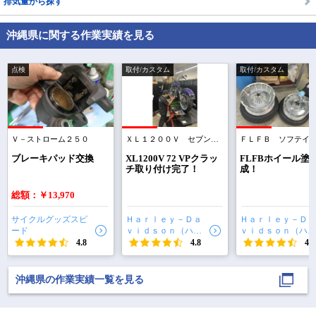
排気量から探す
沖縄県に関する作業実績を見る
点検
取付/カスタム
取付/カスタム
Ｖ－ストローム２５０
ＸＬ１２００Ｖ セブンティーツー
で
相場をチェック！
車種選択するだけ、かんたん相場検索
ブレーキパッド交換
XL1200V 72 VPクラッ
FLFBホイール塗
チ取り付け完了！
成！
まずはメーカーを選択する
総額：￥13,970
排気量
サイクルグッズスピ
Ｈａｒｌｅｙ－Ｄａ
Ｈａｒｌｅｙ－Ｄａ
ード
ｖｉｄｓｏｎ（ハー
ｖｉｄｓｏｎ（ハー
車種
レーダビッドソン）
レーダビッドソン）
4.8
4.8
4.8
沖縄
沖縄
型式(任意)
沖縄県の作業実績一覧を見る
走行距離(任意)