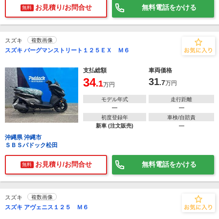
お見積り/お問合せ
無料電話をかける
無料
スズキ
複数画像
スズキ バーグマンストリート１２５ＥＸ Ｍ６
支払総額
車両価格
34
31
.1
.7
万円
万円
モデル年式
走行距離
―
―
初度登録年
車検/自賠責
新車 (注文販売)
―
沖縄県 沖縄市
ＳＢＳパドック松田
お見積り/お問合せ
無料電話をかける
無料
スズキ
複数画像
スズキ アヴェニス１２５ Ｍ６