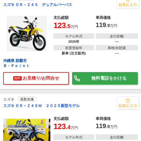
スズキ ＤＲ－Ｚ４Ｓ デュアルパーパス
支払総額
車両価格
123
119
.5
.9
万円
万円
モデル年式
走行距離
2025年
―
初度登録年
車検/自賠責
新車 (注文販売)
―
沖縄県 那覇市
Ｂ・Ｐｏｉｎｔ
お見積り/お問合せ
無料電話をかける
無料
スズキ
複数画像
スズキ ＤＲ－Ｚ４ＳＭ ２０２５新型モデル
支払総額
車両価格
123
119
.4
.9
万円
万円
モデル年式
走行距離