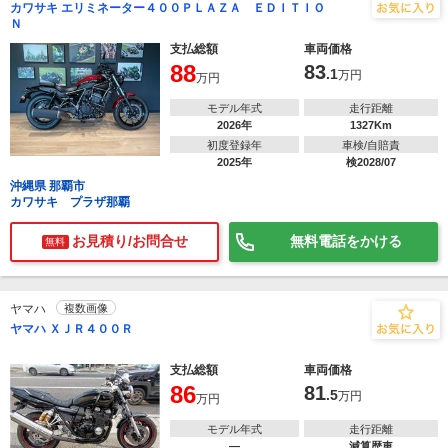
カワサキ エリミネーター４００ＰＬＡＺＡ ＥＤＩＴＩＯ
Ｎ
支払総額
車両価格
88
83
.1
万円
万円
モデル年式
走行距離
2026年
1327Km
初度登録年
車検/自賠責
2025年
検2028/07
沖縄県 那覇市
カワサキ プラザ那覇
お見積り/お問合せ
無料電話をかける
無料
ヤマハ
複数画像
ヤマハ ＸＪＲ４００Ｒ
支払総額
車両価格
86
81
.5
万円
万円
モデル年式
走行距離
―
減算歴車