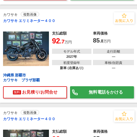
カワサキ
複数画像
カワサキ エリミネーター４００
支払総額
車両価格
92
85
.7
.8
万円
万円
モデル年式
走行距離
2027年
―
初度登録年
車検/自賠責
新車 (在庫あり)
―
沖縄県 那覇市
カワサキ プラザ那覇
お見積り/お問合せ
無料電話をかける
無料
カワサキ
複数画像
カワサキ エリミネーター４００
支払総額
車両価格