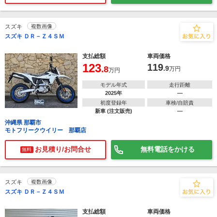
スズキ
複数画像
スズキ ＤＲ－Ｚ４ＳＭ
支払総額
車両価格
123
119
.8
.9
万円
万円
モデル年式
走行距離
2025年
―
初度登録年
車検/自賠責
新車 (注文販売)
―
沖縄県 那覇市
モトフリークウイリー 那覇店
お見積り/お問合せ
無料電話をかける
無料
スズキ
複数画像
スズキ ＤＲ－Ｚ４ＳＭ
支払総額
車両価格