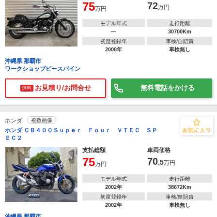
75
72
万円
万円
モデル年式
走行距離
―
30700Km
初度登録年
車検/自賠責
2008年
車検無し
沖縄県 那覇市
ワークショップピースパイン
お見積り/お問合せ
無料電話をかける
無料
ホンダ
複数画像
ホンダ ＣＢ４００Ｓｕｐｅｒ Ｆｏｕｒ ＶＴＥＣ ＳＰ
ＥＣ２
支払総額
車両価格
75
70
.5
万円
万円
モデル年式
走行距離
2002年
38672Km
初度登録年
車検/自賠責
2002年
車検無し
沖縄県 那覇市