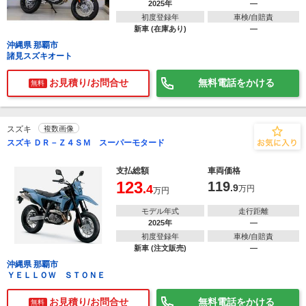
2025年
―
初度登録年
車検/自賠責
新車 (在庫あり)
―
沖縄県 那覇市
諸見スズキオート
お見積り/お問合せ
無料電話をかける
無料
スズキ
複数画像
スズキ ＤＲ－Ｚ４ＳＭ スーパーモタード
支払総額
車両価格
123
119
.4
.9
万円
万円
モデル年式
走行距離
2025年
―
初度登録年
車検/自賠責
新車 (注文販売)
―
沖縄県 那覇市
ＹＥＬＬＯＷ ＳＴＯＮＥ
お見積り/お問合せ
無料電話をかける
無料