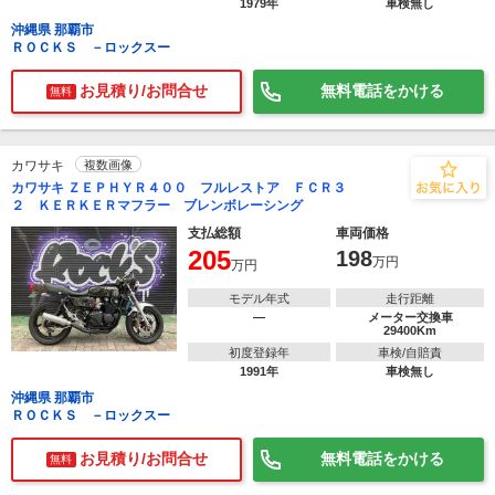
1979年
車検無し
沖縄県 那覇市
ＲＯＣＫＳ －ロックスー
お見積り/お問合せ
無料電話をかける
無料
カワサキ
複数画像
カワサキ ＺＥＰＨＹＲ４００ フルレストア ＦＣＲ３
２ ＫＥＲＫＥＲマフラー ブレンボレーシング
支払総額
車両価格
205
198
万円
万円
モデル年式
走行距離
―
メーター交換車
29400Km
初度登録年
車検/自賠責
1991年
車検無し
沖縄県 那覇市
ＲＯＣＫＳ －ロックスー
お見積り/お問合せ
無料電話をかける
無料