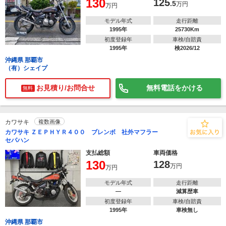
130
125
.5
万円
万円
モデル年式
走行距離
1995年
25730Km
初度登録年
車検/自賠責
1995年
検2026/12
沖縄県 那覇市
（有）シェイプ
お見積り/お問合せ
無料電話をかける
無料
カワサキ
複数画像
カワサキ ＺＥＰＨＹＲ４００ ブレンボ 社外マフラー
セパハン
支払総額
車両価格
130
128
万円
万円
モデル年式
走行距離
―
減算歴車
初度登録年
車検/自賠責
1995年
車検無し
沖縄県 那覇市