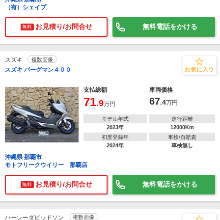
（有）シェイプ
お見積り/お問合せ
無料電話をかける
無料
スズキ
複数画像
スズキ バーグマン４００
支払総額
車両価格
71
67
.9
.4
万円
万円
モデル年式
走行距離
2023年
12000Km
初度登録年
車検/自賠責
2024年
車検無し
沖縄県 那覇市
モトフリークウイリー 那覇店
お見積り/お問合せ
無料電話をかける
無料
ハーレーダビッドソン
複数画像