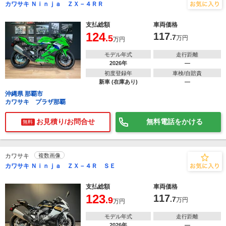
カワサキ Ｎｉｎｊａ ＺＸ－４ＲＲ
支払総額
車両価格
124
117
.5
.7
万円
万円
モデル年式
走行距離
2026年
―
初度登録年
車検/自賠責
新車 (在庫あり)
―
沖縄県 那覇市
カワサキ プラザ那覇
お見積り/お問合せ
無料電話をかける
無料
カワサキ
複数画像
カワサキ Ｎｉｎｊａ ＺＸ－４Ｒ ＳＥ
支払総額
車両価格
123
117
.9
.7
万円
万円
モデル年式
走行距離
2026年
―