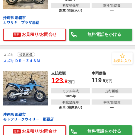
初度登録年
車検/自賠責
新車 (在庫あり)
―
沖縄県 那覇市
カワサキ プラザ那覇
お見積り/お問合せ
無料電話をかける
無料
スズキ
複数画像
スズキ ＤＲ－Ｚ４ＳＭ
支払総額
車両価格
123
119
.8
.9
万円
万円
モデル年式
走行距離
2025年
―
初度登録年
車検/自賠責
新車 (在庫あり)
―
沖縄県 那覇市
モトフリークウイリー 那覇店
お見積り/お問合せ
無料電話をかける
無料