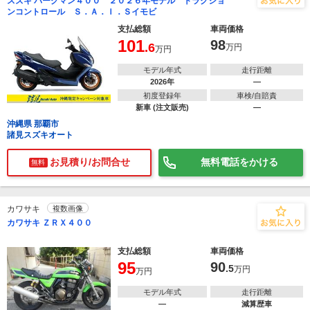
スズキ バーグマン４００ ２０２６年モデル トラクショ
ンコントロール Ｓ．Ａ．Ｉ．Ｓイモビ
支払総額
車両価格
101
98
.6
万円
万円
モデル年式
走行距離
2026年
―
初度登録年
車検/自賠責
新車 (注文販売)
―
沖縄県 那覇市
諸見スズキオート
お見積り/お問合せ
無料電話をかける
無料
カワサキ
複数画像
カワサキ ＺＲＸ４００
支払総額
車両価格
95
90
.5
万円
万円
モデル年式
走行距離
―
減算歴車