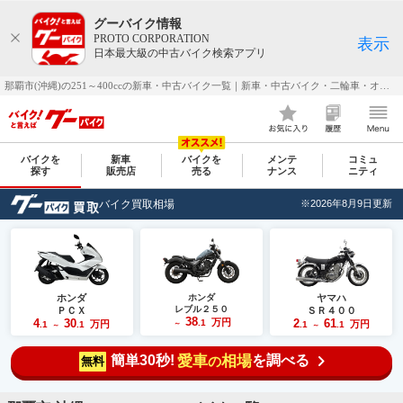
グーバイク情報
PROTO CORPORATION
表示
日本最大級の中古バイク検索アプリ
那覇市(沖縄)の251～400ccの新車・中古バイク一覧｜新車・中古バイク・二輪車・オートバイ情報なら【グーバイク(GooBike)】
バイクを
新車
バイクを
メンテ
コミュ
探す
販売店
売る
ナンス
ニティ
バイク買取相場
※2026年8月9日更新
ホンダ
ホンダ
ヤマハ
レブル２５０
ＰＣＸ
ＳＲ４００
38
4
30
万円
2
61
.1
万円
万円
.1
.1
～
.1
.1
～
～
簡単30秒!
愛車
相場
を調べる
の
無料