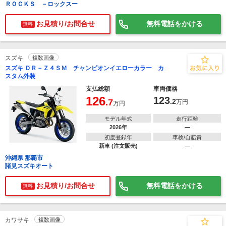
ＲＯＣＫＳ －ロックスー
お見積り/お問合せ
無料電話をかける
無料
スズキ
複数画像
スズキ ＤＲ－Ｚ４ＳＭ チャンピオンイエローカラー カ
スタム外装
支払総額
車両価格
126
123
.7
.2
万円
万円
モデル年式
走行距離
2026年
―
初度登録年
車検/自賠責
新車 (注文販売)
―
沖縄県 那覇市
諸見スズキオート
お見積り/お問合せ
無料電話をかける
無料
カワサキ
複数画像