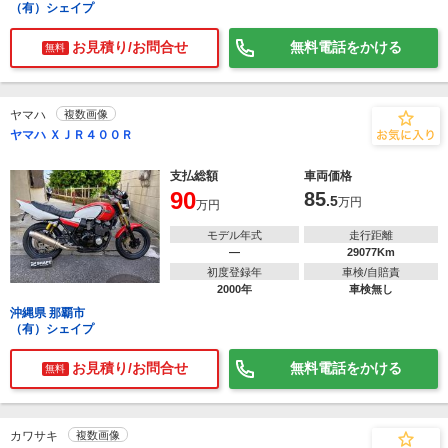
（有）シェイプ
お見積り/お問合せ
無料電話をかける
無料
ヤマハ
複数画像
ヤマハ ＸＪＲ４００Ｒ
支払総額
車両価格
90
85
.5
万円
万円
モデル年式
走行距離
―
29077Km
初度登録年
車検/自賠責
2000年
車検無し
沖縄県 那覇市
（有）シェイプ
お見積り/お問合せ
無料電話をかける
無料
カワサキ
複数画像