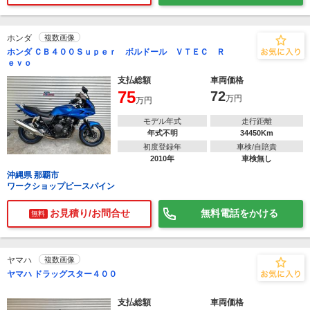
ホンダ
複数画像
ホンダ ＣＢ４００Ｓｕｐｅｒ ボルドール ＶＴＥＣ Ｒ
ｅｖｏ
支払総額
車両価格
75
72
万円
万円
モデル年式
走行距離
年式不明
34450Km
初度登録年
車検/自賠責
2010年
車検無し
沖縄県 那覇市
ワークショップピースパイン
お見積り/お問合せ
無料電話をかける
無料
ヤマハ
複数画像
ヤマハ ドラッグスター４００
支払総額
車両価格