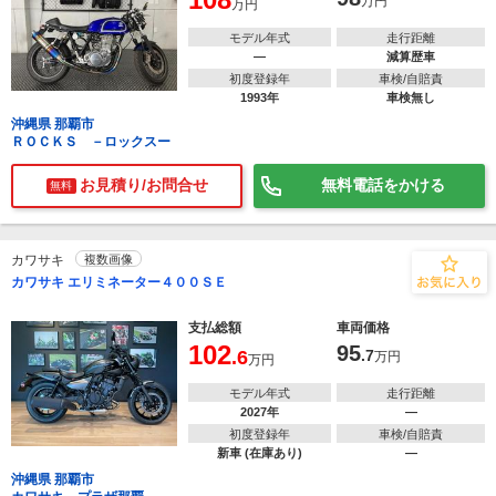
万円
万円
モデル年式
走行距離
―
減算歴車
初度登録年
車検/自賠責
1993年
車検無し
沖縄県 那覇市
ＲＯＣＫＳ －ロックスー
お見積り/お問合せ
無料電話をかける
無料
カワサキ
複数画像
カワサキ エリミネーター４００ＳＥ
支払総額
車両価格
102
95
.6
.7
万円
万円
モデル年式
走行距離
2027年
―
初度登録年
車検/自賠責
新車 (在庫あり)
―
沖縄県 那覇市