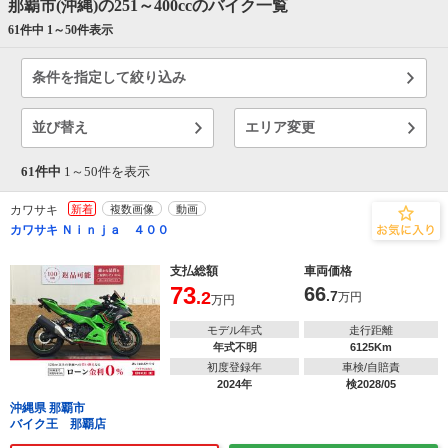
那覇市(沖縄)の251～400ccのバイク一覧
61件中 1～
50
件表示
条件を指定して絞り込み
並び替え
エリア変更
61件中
1～
50
件を表示
カワサキ
新着
複数画像
動画
カワサキ Ｎｉｎｊａ ４００
支払総額
車両価格
73
66
.2
.7
万円
万円
モデル年式
走行距離
年式不明
6125Km
初度登録年
車検/自賠責
2024年
検2028/05
沖縄県 那覇市
バイク王 那覇店