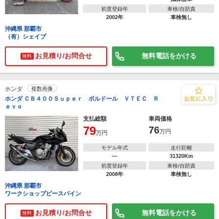
初度登録年
車検/自賠責
2002年
車検無し
沖縄県 那覇市
（有）シェイプ
お見積り/お問合せ
無料電話をかける
無料
ホンダ
複数画像
ホンダ ＣＢ４００Ｓｕｐｅｒ ボルドール ＶＴＥＣ Ｒ
ｅｖｏ
支払総額
車両価格
79
76
万円
万円
モデル年式
走行距離
―
31320Km
初度登録年
車検/自賠責
2008年
車検無し
沖縄県 那覇市
ワークショップピースパイン
お見積り/お問合せ
無料電話をかける
無料