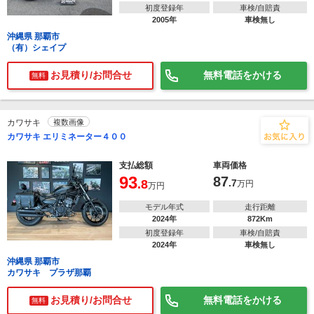
初度登録年
車検/自賠責
2005年
車検無し
沖縄県 那覇市
（有）シェイプ
お見積り/お問合せ
無料電話をかける
無料
カワサキ
複数画像
カワサキ エリミネーター４００
支払総額
車両価格
93
87
.8
.7
万円
万円
モデル年式
走行距離
2024年
872Km
初度登録年
車検/自賠責
2024年
車検無し
沖縄県 那覇市
カワサキ プラザ那覇
お見積り/お問合せ
無料電話をかける
無料