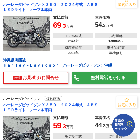
ハーレーダビッドソン Ｘ３５０ ２０２４年式 ＡＢＳ
ＬＥＤライト ノーマル車両
で
相場をチェック！
支払総額
車両価格
車種選択するだけ、かんたん相場検索
69
54
.3
.3
万円
万円
まずはメーカーを選択する
モデル年式
走行距離
2024年
14000Km
排気量
初度登録年
車検/自賠責
2024年
車検無し
車種
沖縄県 那覇市
Ｈａｒｌｅｙ－Ｄａｖｉｄｓｏｎ（ハーレーダビッドソン）沖縄
型式(任意)
お見積り/お問合せ
無料電話をかける
無料
走行距離(任意)
ハーレーダビッドソン
複数画像
ハーレーダビッドソン Ｘ３５０ ２０２４年式 ＡＢＳ
ＬＥＤライト ノーマル車両
支払総額
車両価格
59
44
.3
.3
万円
万円
モデル年式
走行距離