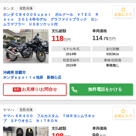
ホンダ
複数画像
ホンダ ＣＢ４００Ｓｕｐｅｒ ボルドール ＶＴＥＣ Ｒ
ｅｖｏ ２０１４年モデル グラファイトブラック ヨシ
ムラマフラー ＵＳＢソケット付
支払総額
車両価格
118
114
.75
万円
万円
モデル年式
走行距離
2014年
9353Km
初度登録年
車検/自賠責
2015年
車検無し
沖縄県 那覇市
ホンダｓｐｏｒｔｓ池原 新都心店
お見積り/お問合せ
無料電話をかける
無料
ヤマハ
複数画像
ヤマハ ＳＲ４００ フルカスタム ＴＭＲヨシムラキャ
ブ ＳＰウオタニ ＮＩＴＲＯＮ
支払総額
車両価格
108
98