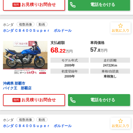
お見積り/お問合せ
電話をかける
無料
ホンダ
複数画像
動画
ホンダ ＣＢ４００Ｓｕｐｅｒ ボルドール
支払総額
車両価格
68
57
.22
.8
万円
万円
モデル年式
走行距離
2009年
24722Km
初度登録年
車検/自賠責
2009年
車検無し
沖縄県 那覇市
バイク王 那覇店
お見積り/お問合せ
電話をかける
無料
ホンダ
複数画像
動画
ホンダ ＣＢ４００Ｓｕｐｅｒ ボルドール