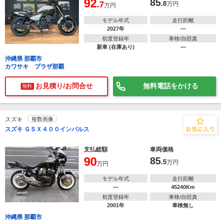
92
85
.7
.8
万円
万円
モデル年式
走行距離
2027年
―
初度登録年
車検/自賠責
新車 (在庫あり)
―
沖縄県 那覇市
カワサキ プラザ那覇
お見積り/お問合せ
無料電話をかける
無料
スズキ
複数画像
スズキ ＧＳＸ４００インパルス
支払総額
車両価格
90
85
.5
万円
万円
モデル年式
走行距離
―
45240Km
初度登録年
車検/自賠責
2001年
車検無し
沖縄県 那覇市