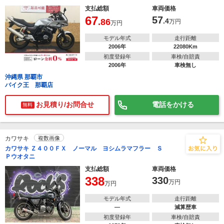
支払総額
車両価格
67
57
.86
.4
万円
万円
モデル年式
走行距離
2006年
22080Km
初度登録年
車検/自賠責
2006年
車検無し
沖縄県 那覇市
バイク王 那覇店
お見積り/お問合せ
電話をかける
無料
カワサキ
複数画像
カワサキ Ｚ４００ＦＸ ノーマル ヨシムラマフラー Ｓ
Ｐウオタニ
支払総額
車両価格
338
330
万円
万円
モデル年式
走行距離
―
減算歴車
初度登録年
車検/自賠責