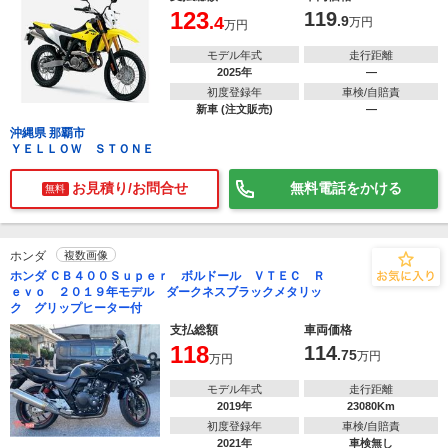
123
119
.4
.9
万円
万円
モデル年式
走行距離
2025年
―
初度登録年
車検/自賠責
新車 (注文販売)
―
沖縄県 那覇市
ＹＥＬＬＯＷ ＳＴＯＮＥ
お見積り/お問合せ
無料電話をかける
無料
ホンダ
複数画像
ホンダ ＣＢ４００Ｓｕｐｅｒ ボルドール ＶＴＥＣ Ｒ
ｅｖｏ ２０１９年モデル ダークネスブラックメタリッ
ク グリップヒーター付
支払総額
車両価格
118
114
.75
万円
万円
モデル年式
走行距離
2019年
23080Km
初度登録年
車検/自賠責
2021年
車検無し