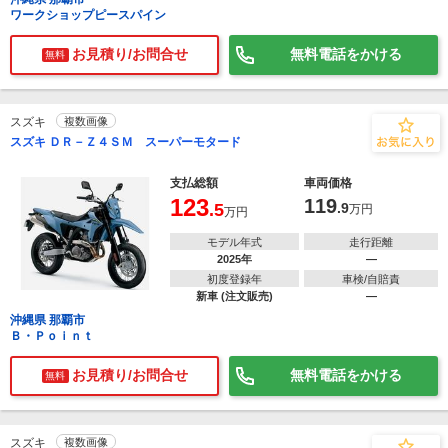
ワークショップピースパイン
お見積り/お問合せ
無料電話をかける
無料
スズキ
複数画像
スズキ ＤＲ－Ｚ４ＳＭ スーパーモタード
支払総額
車両価格
123
119
.5
.9
万円
万円
モデル年式
走行距離
2025年
―
初度登録年
車検/自賠責
新車 (注文販売)
―
沖縄県 那覇市
Ｂ・Ｐｏｉｎｔ
お見積り/お問合せ
無料電話をかける
無料
スズキ
複数画像