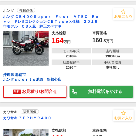
ホンダ
複数画像
ホンダ ＣＢ４００Ｓｕｐｅｒ Ｆｏｕｒ ＶＴＥＣ Ｒｅ
ｖｏ ドレミコレクションＣＢＴｙｐｅＸ仕様 ２０１８
年モデル ＣＢＸ風 純正スペアキ
支払総額
車両価格
164
160
.8
万円
万円
モデル年式
走行距離
2018年
19834Km
初度登録年
車検/自賠責
2020年
車検無し
沖縄県 那覇市
ホンダｓｐｏｒｔｓ池原 新都心店
お見積り/お問合せ
無料電話をかける
無料
カワサキ
複数画像
カワサキ ＺＥＰＨＹＲ４００
支払総額
車両価格