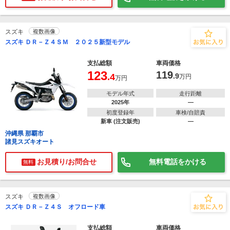
スズキ
複数画像
スズキ ＤＲ－Ｚ４ＳＭ ２０２５新型モデル
支払総額
車両価格
123
119
.4
.9
万円
万円
モデル年式
走行距離
2025年
―
初度登録年
車検/自賠責
新車 (注文販売)
―
沖縄県 那覇市
諸見スズキオート
お見積り/お問合せ
無料電話をかける
無料
スズキ
複数画像
スズキ ＤＲ－Ｚ４Ｓ オフロード車
支払総額
車両価格