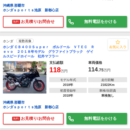
沖縄県 那覇市
ホンダｓｐｏｒｔｓ池原 新都心店
お見積り/お問合せ
無料電話をかける
無料
ホンダ
複数画像
ホンダ ＣＢ４００Ｓｕｐｅｒ ボルドール ＶＴＥＣ Ｒ
ｅｖｏ ２０１８年モデル グラファイトブラック ゲイ
ルスピードホイール 社外マフラー
支払総額
車両価格
118
114
.75
万円
万円
モデル年式
走行距離
2018年
21822Km
初度登録年
車検/自賠責
2018年
車検無し
沖縄県 那覇市
ホンダｓｐｏｒｔｓ池原 新都心店
お見積り/お問合せ
無料電話をかける
無料