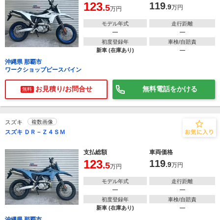
123
119
.5
.9
万円
万円
モデル年式
走行距離
―
―
初度登録年
車検/自賠責
新車 (在庫あり)
―
沖縄県 那覇市
ワークショップピースパイン
お見積り/お問合せ
無料電話をかける
無料
スズキ
複数画像
スズキ ＤＲ－Ｚ４ＳＭ
支払総額
車両価格
123
119
.5
.9
万円
万円
モデル年式
走行距離
―
―
初度登録年
車検/自賠責
新車 (在庫あり)
―
沖縄県 那覇市