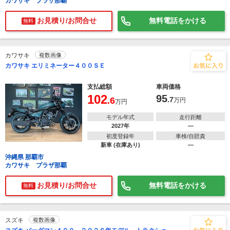
カワサキ プラザ那覇
お見積り/お問合せ
無料電話をかける
無料
カワサキ
複数画像
カワサキ エリミネーター４００ＳＥ
支払総額
車両価格
102
95
.6
.7
万円
万円
モデル年式
走行距離
2027年
―
初度登録年
車検/自賠責
新車 (在庫あり)
―
沖縄県 那覇市
カワサキ プラザ那覇
お見積り/お問合せ
無料電話をかける
無料
スズキ
複数画像