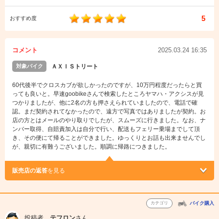
5
おすすめ度
コメント
2025.03.24 16:35
対象バイク
ＡＸＩＳトリート
60代後半でクロスカブが欲しかったのですが、10万円程度だったらと買
っても良いと。早速goobikeさんで検索したところヤマハ・アクシスが見
つかりましたが、他に2名の方も押さえられていましたので、電話で確
認。まだ契約されてなかったので、遠方で写真ではありましたが契約。お
店の方とはメールのやり取りでしたが、スムーズに行きました。なお、ナ
ンバー取得、自賠責加入は自分で行い、配送もフェリー乗場までして頂
き、その便にて帰ることができました。ゆっくりとお話も出来ませんでし
が、親切に有難うございました。順調に帰路につきました。
販売店の返答
を見る
カテゴリ
バイク購入
投稿者
テフロン
さん