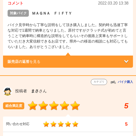
コメント
2022.03.20 13:38
対象バイク
ＭＡＧＮＡ ＦＩＦＴＹ
バイク見学時から丁寧な説明をして頂き購入しました。契約時も迅速丁寧
な対応で1週間で納車となりました。原付ですがクラッチ式が初めてと言
うことで納車時に構造的な説明をしてもらいその後路上実車もサポートし
ていただき大変信頼できるお店です。県外への移送の相談にも対応しても
らいました。ありがとうございました。
販売店の返答
を見る
カテゴリ
バイク購入
投稿者
まさ
さん
5
総合満足度
5
問い合わせ対応