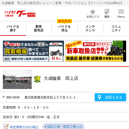
大成輪業 田上店の販売店レビュー｜新車・中古バイクなら【グーバイク(GooBike)】
バイクを
新車
バイクを
メンテ
コミュ
探す
販売店
売る
ナンス
ニティ
大成輪業 田上店
地図を見る
〒 890-0034 鹿児島県鹿児島市田上５丁目３２-１
営業時間: ９：００～１９：００
定休日: 第1・2・3日曜日GW・盆・正月
認証工場・指定工場とは
特定商取引法の表記