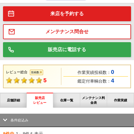
来店を予約する
メンテナンス問合せ
販売店に電話する
0
レビュー総合
作業実績投稿数：
8
投稿数:
5
4
鑑定付車輌台数：
販売店
メンテナンス料
店舗詳細
在庫一覧
作業実績
レビュー
金表
条件絞込み
8件中
1～8件
を表示