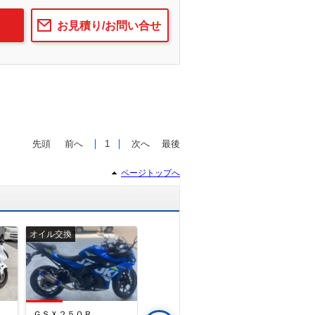
お見積り/お問い合せ
先頭
前へ
1
次へ
最後
ページトップへ
オイル交換
点検
修理
ＧＳＸ１３００Ｒ Ｈａｙａｂｕｓａ）
ＧＳＸ２５０Ｒ
Ｖ－ＴＷＩＮ ＭＡＧＮＡ