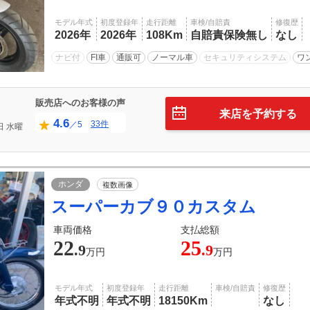
モデル年式
初度登録年
走行距離
車検/自賠責
修復歴
2026年
2026年
108Km
自賠責保険無し
なし
ナビ付
FI車
通販可
ノーマル車
セキュリティシステム
ワ
販売店へのお客様の声
来店を予約する
4.6
33件
／5
日
水曜
ホンダ
複数画像
スーパーカブ９０カスタム
車両価格
支払総額
22
25
.9
.9
万円
万円
モデル年式
初度登録年
走行距離
車検/自賠責
修復歴
年式不明
年式不明
18150Km
なし