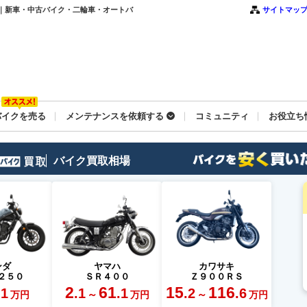
覧｜新車・中古バイク・二輪車・オートバ
サイトマッ
バイクを売る
メンテナンスを依頼する
コミュニティ
お役立ち
バイク買取相場
ンダ
ヤマハ
カワサキ
２５０
ＳＲ４００
Ｚ９００ＲＳ
2
61
15
116
.1
.1
.1
.2
.6
～
～
万円
万円
万円