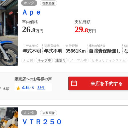
ホンダ
複数画像
Ａｐｅ
車両価格
支払総額
26
29
.8
.8
万円
万円
モデル年式
初度登録年
走行距離
車検/自賠責
修
年式不明
年式不明
35661Km
自賠責保険無し
ナビ付
キャブ車
通販可
ノーマル車
セキュリティシステム
販売店へのお客様の声
来店を予約する
4.6
33件
／5
日
水曜
ホンダ
複数画像
ＶＴＲ２５０