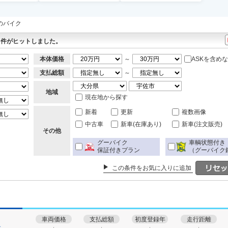
円のバイク
件がヒットしました。
本体価格
～
ASKを含め
支払総額
～
地域
現在地から探す
新着
更新
複数画像
中古車
新車(在庫あり)
新車(注文販売)
その他
グーバイク
車輌状態付き
保証付きプラン
（グーバイク
この条件をお気に入りに追加
車両価格
支払総額
初度登録年
走行距離
す