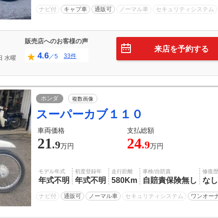
ナビ付
キャブ車
通販可
ノーマル車
セキュリティシステム
販売店へのお客様の声
来店を予約する
4.6
33件
／5
日
水曜
ホンダ
複数画像
スーパーカブ１１０
車両価格
支払総額
21
24
.9
.9
万円
万円
モデル年式
初度登録年
走行距離
車検/自賠責
修復
年式不明
年式不明
580Km
自賠責保険無し
なし
ナビ付
通販可
ノーマル車
セキュリティシステム
ワンオー