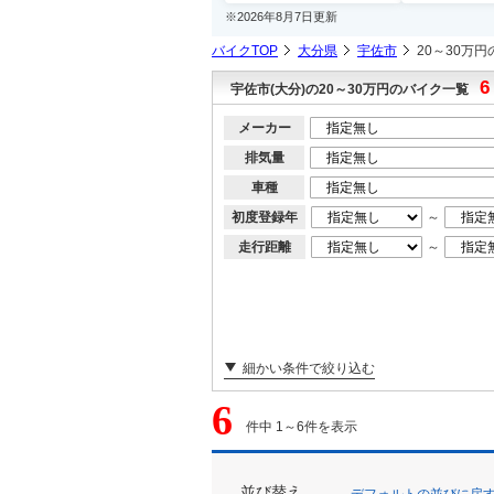
※2026年8月7日更新
バイクTOP
大分県
宇佐市
20～30万
6
宇佐市(大分)の20～30万円のバイク一覧
メーカー
排気量
車種
初度登録年
～
走行距離
～
細かい条件で絞り込む
6
件中 1～6件を表示
並び替え
デフォルトの並びに戻