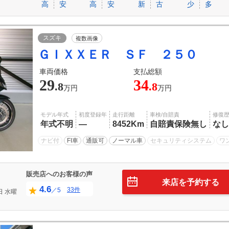
高
安
高
安
新
古
少
多
スズキ
複数画像
ＧＩＸＸＥＲ ＳＦ ２５０
車両価格
支払総額
29
34
.8
.8
万円
万円
モデル年式
初度登録年
走行距離
車検/自賠責
修復
年式不明
―
8452Km
自賠責保険無し
なし
ナビ付
FI車
通販可
ノーマル車
セキュリティシステム
ワ
販売店へのお客様の声
来店を予約する
4.6
33件
／5
日
水曜