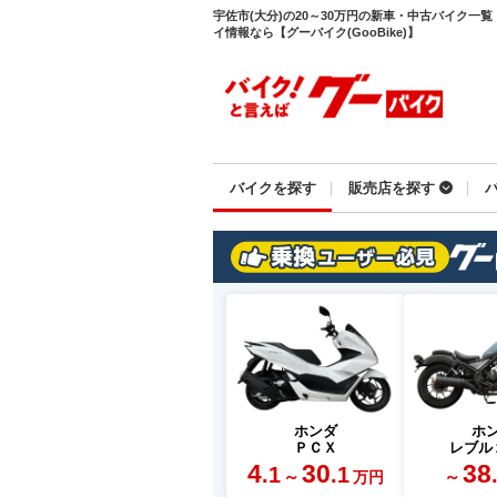
宇佐市(大分)の20～30万円の新車・中古バイク一
イ情報なら【グーバイク(GooBike)】
バイクを探す
販売店を探す
ホンダ
ホ
ＰＣＸ
レブル
4
30
38
.1
.1
～
～
万円