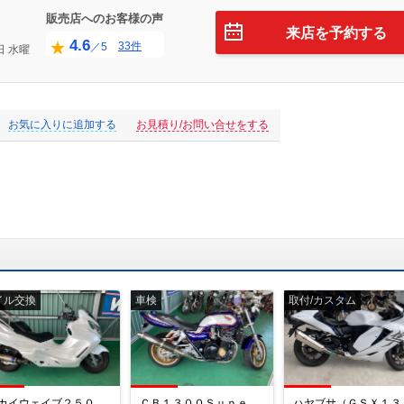
販売店へのお客様の声
来店を予約する
4.6
33件
／5
日
水曜
お気に入りに追加する
お見積り/お問い合せをする
イル交換
車検
取付/カスタム
カイウェイブ２５０
ＣＢ１３００Ｓｕｐｅｒ Ｆｏｕｒ
ハヤブサ（