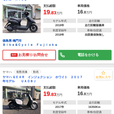
支払総額
車両価格
19
16
.83
.8
万円
万円
モデル年式
走行距離
2018年
走行距離疑義車
初度登録年
車検/自賠責
2018年
自賠責保険無し
徳島県 鳴門市
Ｂｉｋｅ＆Ｃｙｃｌｅ Ｆｕｊｉｏｋａ
お見積り/お問合せ
電話をかける
無料
ヤマハ
複数画像
動画
ヤマハ ＧＥＡＲ インジェクション ホワイト ２０１７
年モデル ＵＡ０８Ｊ
支払総額
車両価格
19
16
.83
.8
万円
万円
モデル年式
走行距離
2017年
16350Km
初度登録年
車検/自賠責