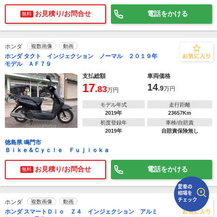
お見積り/お問合せ
電話をかける
無料
で
相場をチェック！
車種選択するだけ、かんたん相場検索
ホンダ
複数画像
動画
まずはメーカーを選択する
ホンダ タクト インジェクション ノーマル ２０１９年
モデル ＡＦ７９
排気量
支払総額
車両価格
17
14
.83
.9
万円
車種
万円
モデル年式
走行距離
型式(任意)
2019年
23657Km
初度登録年
車検/自賠責
走行距離(任意)
2019年
自賠責保険無し
徳島県 鳴門市
Ｂｉｋｅ＆Ｃｙｃｌｅ Ｆｕｊｉｏｋａ
お見積り/お問合せ
電話をかける
無料
ホンダ
複数画像
動画
ホンダ スマートＤｉｏ Ｚ４ インジェクション アルミ