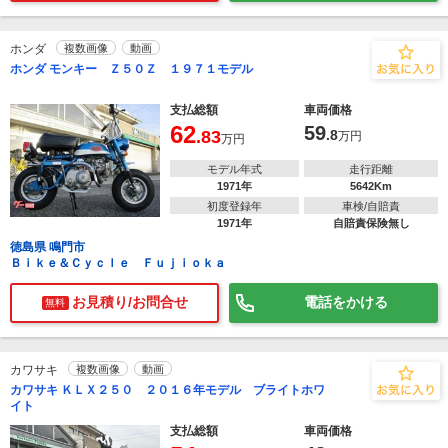
ホンダ
複数画像
動画
ホンダ モンキー Ｚ５０Ｚ １９７１モデル
支払総額
車両価格
62
59
.83
.8
万円
万円
モデル年式
走行距離
1971年
5642Km
初度登録年
車検/自賠責
1971年
自賠責保険無し
徳島県 鳴門市
Ｂｉｋｅ＆Ｃｙｃｌｅ Ｆｕｊｉｏｋａ
お見積り/お問合せ
電話をかける
無料
カワサキ
複数画像
動画
カワサキ ＫＬＸ２５０ ２０１６年モデル ブライトホワ
イト
支払総額
車両価格