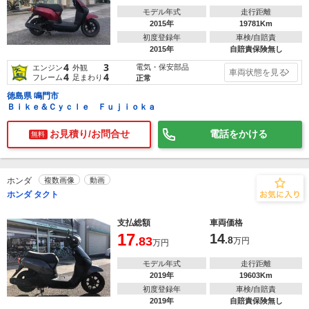
モデル年式
走行距離
2015年
19781Km
初度登録年
車検/自賠責
2015年
自賠責保険無し
4
3
電気・保安部品
エンジン
外観
車両状態を見る
4
4
フレーム
足まわり
正常
徳島県 鳴門市
Ｂｉｋｅ＆Ｃｙｃｌｅ Ｆｕｊｉｏｋａ
お見積り/お問合せ
電話をかける
無料
ホンダ
複数画像
動画
ホンダ タクト
支払総額
車両価格
17
14
.83
.8
万円
万円
モデル年式
走行距離
2019年
19603Km
初度登録年
車検/自賠責
2019年
自賠責保険無し