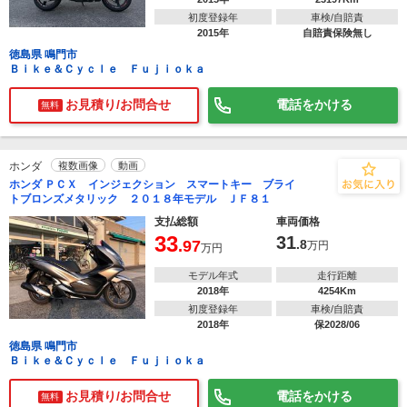
初度登録年
車検/自賠責
2015年
自賠責保険無し
徳島県 鳴門市
Ｂｉｋｅ＆Ｃｙｃｌｅ Ｆｕｊｉｏｋａ
お見積り/お問合せ
電話をかける
無料
ホンダ
複数画像
動画
ホンダ ＰＣＸ インジェクション スマートキー ブライ
トブロンズメタリック ２０１８年モデル ＪＦ８１
支払総額
車両価格
33
31
.97
.8
万円
万円
モデル年式
走行距離
2018年
4254Km
初度登録年
車検/自賠責
2018年
保2028/06
徳島県 鳴門市
Ｂｉｋｅ＆Ｃｙｃｌｅ Ｆｕｊｉｏｋａ
お見積り/お問合せ
電話をかける
無料