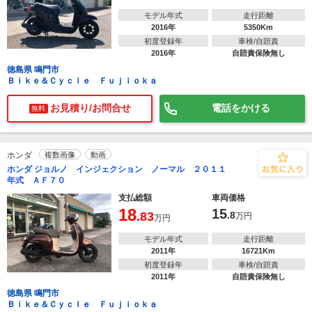
モデル年式
走行距離
2016年
5350Km
初度登録年
車検/自賠責
2016年
自賠責保険無し
徳島県 鳴門市
Ｂｉｋｅ＆Ｃｙｃｌｅ Ｆｕｊｉｏｋａ
お見積り/お問合せ
電話をかける
無料
ホンダ
複数画像
動画
ホンダ ジョルノ インジェクション ノーマル ２０１１
年式 ＡＦ７０
支払総額
車両価格
18
15
.83
.8
万円
万円
モデル年式
走行距離
2011年
16721Km
初度登録年
車検/自賠責
2011年
自賠責保険無し
徳島県 鳴門市
Ｂｉｋｅ＆Ｃｙｃｌｅ Ｆｕｊｉｏｋａ