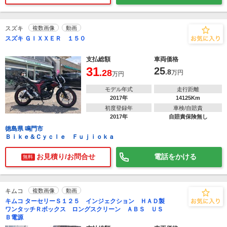
スズキ
複数画像
動画
スズキ ＧＩＸＸＥＲ １５０
支払総額
車両価格
31
25
.28
.8
万円
万円
モデル年式
走行距離
2017年
14125Km
初度登録年
車検/自賠責
2017年
自賠責保険無し
徳島県 鳴門市
Ｂｉｋｅ＆Ｃｙｃｌｅ Ｆｕｊｉｏｋａ
お見積り/お問合せ
電話をかける
無料
キムコ
複数画像
動画
キムコ ターセリーＳ１２５ インジェクション ＨＡＤ製
ワンタッチＲボックス ロングスクリーン ＡＢＳ ＵＳ
Ｂ電源