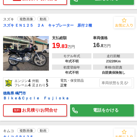
スズキ
複数画像
動画
スズキ ＥＮ１２５ ２Ａ キャブレーター 原付２種
支払総額
車両価格
19
16
.83
.8
万円
万円
モデル年式
走行距離
年式不明
23228Km
初度登録年
車検/自賠責
年式不明
自賠責保険無し
4
5
電気・保安部品
エンジン
外観
車両状態を見る
4
5
フレーム
足まわり
正常
徳島県 鳴門市
Ｂｉｋｅ＆Ｃｙｃｌｅ Ｆｕｊｉｏｋａ
お見積り/お問合せ
電話をかける
無料
キムコ
複数画像
動画