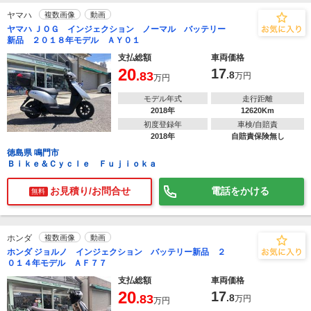
ヤマハ
複数画像
動画
ヤマハ ＪＯＧ インジェクション ノーマル バッテリー
新品 ２０１８年モデル ＡＹ０１
支払総額
車両価格
20
17
.83
.8
万円
万円
モデル年式
走行距離
2018年
12620Km
初度登録年
車検/自賠責
2018年
自賠責保険無し
徳島県 鳴門市
Ｂｉｋｅ＆Ｃｙｃｌｅ Ｆｕｊｉｏｋａ
お見積り/お問合せ
電話をかける
無料
ホンダ
複数画像
動画
ホンダ ジョルノ インジェクション バッテリー新品 ２
０１４年モデル ＡＦ７７
支払総額
車両価格
20
17
.83
.8
万円
万円