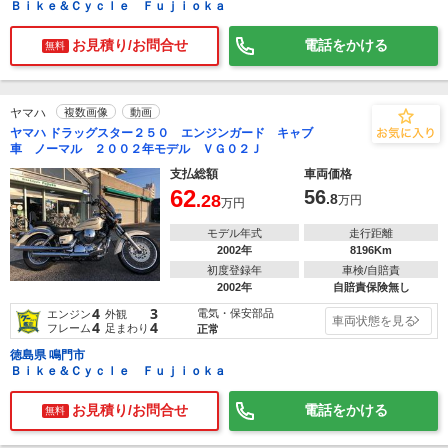
Ｂｉｋｅ＆Ｃｙｃｌｅ Ｆｕｊｉｏｋａ
お見積り/お問合せ
電話をかける
無料
ヤマハ
複数画像
動画
ヤマハ ドラッグスター２５０ エンジンガード キャブ
車 ノーマル ２００２年モデル ＶＧ０２Ｊ
支払総額
車両価格
62
56
.28
.8
万円
万円
モデル年式
走行距離
2002年
8196Km
初度登録年
車検/自賠責
2002年
自賠責保険無し
4
3
電気・保安部品
エンジン
外観
車両状態を見る
4
4
フレーム
足まわり
正常
徳島県 鳴門市
Ｂｉｋｅ＆Ｃｙｃｌｅ Ｆｕｊｉｏｋａ
お見積り/お問合せ
電話をかける
無料