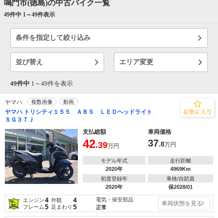
鳴門市(徳島)の中古バイク一覧
49件中 1～
49
件表示
条件を指定して絞り込み
並び替え
エリア変更
49件中
1～
49
件を表示
ヤマハ
複数画像
動画
ヤマハ トリシティ１５５ ＡＢＳ ＬＥＤヘッドライト
ＳＧ３７Ｊ
支払総額
車両価格
42
37
.39
.8
万円
万円
モデル年式
走行距離
2020年
4969Km
初度登録年
車検/自賠責
2020年
保2028/01
4
4
電気・保安部品
エンジン
外観
車両状態を見る
5
5
フレーム
足まわり
正常