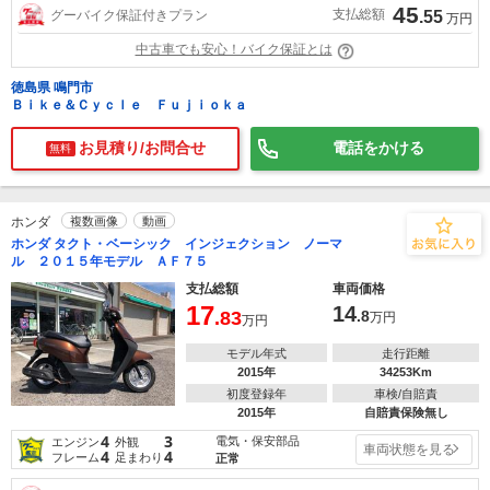
45
支払総額
グーバイク保証付きプラン
.55
万円
中古車でも安心！バイク保証とは
徳島県 鳴門市
Ｂｉｋｅ＆Ｃｙｃｌｅ Ｆｕｊｉｏｋａ
お見積り/お問合せ
電話をかける
無料
ホンダ
複数画像
動画
ホンダ タクト・ベーシック インジェクション ノーマ
ル ２０１５年モデル ＡＦ７５
支払総額
車両価格
17
14
.83
.8
万円
万円
モデル年式
走行距離
2015年
34253Km
初度登録年
車検/自賠責
2015年
自賠責保険無し
4
3
電気・保安部品
エンジン
外観
車両状態を見る
4
4
フレーム
足まわり
正常