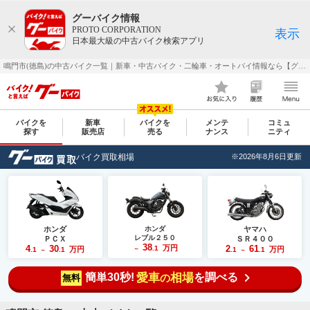
グーバイク情報
PROTO CORPORATION
表示
日本最大級の中古バイク検索アプリ
鳴門市(徳島)の中古バイク一覧｜新車・中古バイク・二輪車・オートバイ情報なら【グーバイク(GooBike)】
バイクを
新車
バイクを
メンテ
コミュ
探す
販売店
売る
ナンス
ニティ
バイク買取相場
※2026年8月6日更新
ホンダ
ホンダ
ヤマハ
レブル２５０
ＰＣＸ
ＳＲ４００
38
4
30
万円
2
61
.1
万円
万円
.1
.1
～
.1
.1
～
～
簡単30秒!
愛車
相場
を調べる
の
無料