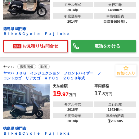
モデル年式
走行距離
2014年
14880Km
初度登録年
車検/自賠責
2014年
自賠責保険無し
徳島県 鳴門市
Ｂｉｋｅ＆Ｃｙｃｌｅ Ｆｕｊｉｏｋａ
お見積り/お問合せ
電話をかける
無料
ヤマハ
複数画像
動画
ヤマハ ＪＯＧ インジェクション フロントバイザー フ
ロントカゴ リアカゴ ＡＹ０１ ２０１８年式
支払総額
車両価格
19
17
.97
.8
万円
万円
モデル年式
走行距離
2018年
13434Km
初度登録年
車検/自賠責
2018年
保2027/05
徳島県 鳴門市
Ｂｉｋｅ＆Ｃｙｃｌｅ Ｆｕｊｉｏｋａ