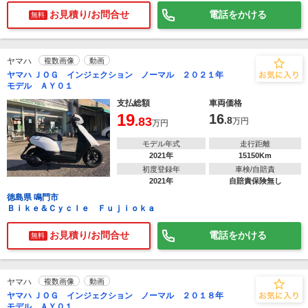
お見積り/お問合せ
電話をかける
無料
ヤマハ
複数画像
動画
ヤマハ ＪＯＧ インジェクション ノーマル ２０２１年
モデル ＡＹ０１
支払総額
車両価格
19
16
.83
.8
万円
万円
モデル年式
走行距離
2021年
15150Km
初度登録年
車検/自賠責
2021年
自賠責保険無し
徳島県 鳴門市
Ｂｉｋｅ＆Ｃｙｃｌｅ Ｆｕｊｉｏｋａ
お見積り/お問合せ
電話をかける
無料
ヤマハ
複数画像
動画
ヤマハ ＪＯＧ インジェクション ノーマル ２０１８年
モデル ＡＹ０１