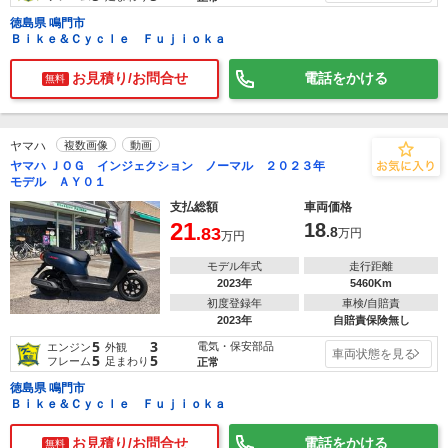
徳島県 鳴門市
Ｂｉｋｅ＆Ｃｙｃｌｅ Ｆｕｊｉｏｋａ
お見積り/お問合せ
電話をかける
無料
ヤマハ
複数画像
動画
ヤマハ ＪＯＧ インジェクション ノーマル ２０２３年
モデル ＡＹ０１
支払総額
車両価格
21
18
.83
.8
万円
万円
モデル年式
走行距離
2023年
5460Km
初度登録年
車検/自賠責
2023年
自賠責保険無し
5
3
電気・保安部品
エンジン
外観
車両状態を見る
5
5
フレーム
足まわり
正常
徳島県 鳴門市
Ｂｉｋｅ＆Ｃｙｃｌｅ Ｆｕｊｉｏｋａ
お見積り/お問合せ
電話をかける
無料