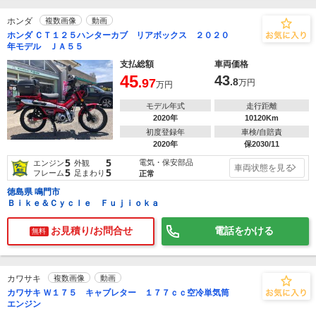
ホンダ
複数画像
動画
ホンダ ＣＴ１２５ハンターカブ リアボックス ２０２０
年モデル ＪＡ５５
支払総額
車両価格
45
43
.97
.8
万円
万円
モデル年式
走行距離
2020年
10120Km
初度登録年
車検/自賠責
2020年
保2030/11
5
5
電気・保安部品
エンジン
外観
車両状態を見る
5
5
フレーム
足まわり
正常
徳島県 鳴門市
Ｂｉｋｅ＆Ｃｙｃｌｅ Ｆｕｊｉｏｋａ
お見積り/お問合せ
電話をかける
無料
カワサキ
複数画像
動画
カワサキ Ｗ１７５ キャブレター １７７ｃｃ空冷単気筒
エンジン