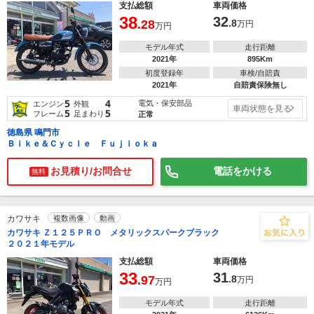
支払総額
車両価格
38
32
.28
.8
万円
万円
モデル年式
走行距離
2021年
895Km
初度登録年
車検/自賠責
2021年
自賠責保険無し
5
4
電気・保安部品
エンジン
外観
車両状態を見る
5
5
フレーム
足まわり
正常
徳島県 鳴門市
Ｂｉｋｅ＆Ｃｙｃｌｅ Ｆｕｊｉｏｋａ
お見積り/お問合せ
電話をかける
無料
カワサキ
複数画像
動画
カワサキ Ｚ１２５ＰＲＯ メタリックスパークブラック
２０２１年モデル
支払総額
車両価格
33
31
.97
.8
万円
万円
モデル年式
走行距離