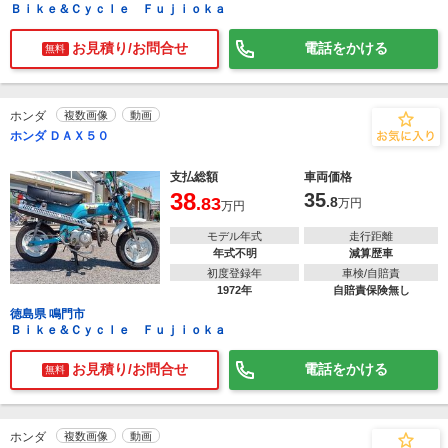
Ｂｉｋｅ＆Ｃｙｃｌｅ Ｆｕｊｉｏｋａ
お見積り/お問合せ
電話をかける
無料
ホンダ
複数画像
動画
ホンダ ＤＡＸ５０
支払総額
車両価格
38
35
.83
.8
万円
万円
モデル年式
走行距離
年式不明
減算歴車
初度登録年
車検/自賠責
1972年
自賠責保険無し
徳島県 鳴門市
Ｂｉｋｅ＆Ｃｙｃｌｅ Ｆｕｊｉｏｋａ
お見積り/お問合せ
電話をかける
無料
ホンダ
複数画像
動画