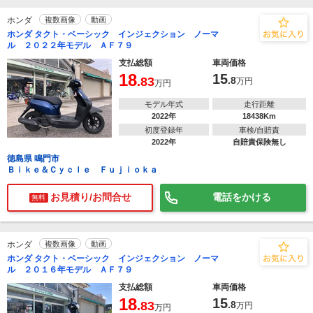
ホンダ
複数画像
動画
ホンダ タクト・ベーシック インジェクション ノーマ
ル ２０２２年モデル ＡＦ７９
支払総額
車両価格
18
15
.83
.8
万円
万円
モデル年式
走行距離
2022年
18438Km
初度登録年
車検/自賠責
2022年
自賠責保険無し
徳島県 鳴門市
Ｂｉｋｅ＆Ｃｙｃｌｅ Ｆｕｊｉｏｋａ
お見積り/お問合せ
電話をかける
無料
ホンダ
複数画像
動画
ホンダ タクト・ベーシック インジェクション ノーマ
ル ２０１６年モデル ＡＦ７９
支払総額
車両価格
18
15
.83
.8
万円
万円