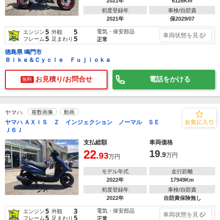
2021年
6126Km
初度登録年
車検/自賠責
2021年
保2029/07
5
5
電気・保安部品
エンジン
外観
車両状態を見る
5
5
フレーム
足まわり
正常
徳島県 鳴門市
Ｂｉｋｅ＆Ｃｙｃｌｅ Ｆｕｊｉｏｋａ
お見積り/お問合せ
電話をかける
無料
ヤマハ
複数画像
動画
ヤマハ ＡＸＩＳ Ｚ インジェクション ノーマル ＳＥ
Ｊ６Ｊ
支払総額
車両価格
22
19
.93
.9
万円
万円
モデル年式
走行距離
2022年
17949Km
初度登録年
車検/自賠責
2022年
自賠責保険無し
5
3
電気・保安部品
エンジン
外観
車両状態を見る
5
5
フレーム
足まわり
正常