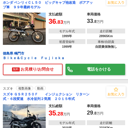
ホンダ ベンリィＣＬ５０ ビッグキャブ他改造 ボアアッ
プ車 ９９年最終モデル
支払総額
車両価格
36
33
.83
.8
万円
万円
モデル年式
走行距離
1999年
28965Km
初度登録年
車検/自賠責
1999年
自賠責保険無し
徳島県 鳴門市
Ｂｉｋｅ＆Ｃｙｃｌｅ Ｆｕｊｉｏｋａ
お見積り/お問合せ
電話をかける
無料
スズキ
複数画像
動画
スズキ ＧＳＲ２５０Ｆ インジェクション リターン
式・６段変速 水冷並列２気筒 ２０１５年式
支払総額
車両価格
35
29
.28
.8
万円
万円
モデル年式
走行距離
2015年
23197Km