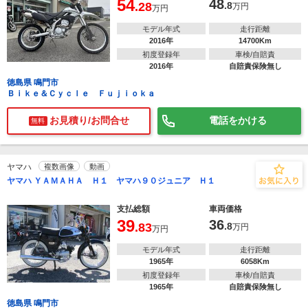
54
48
.28
.8
万円
万円
モデル年式
走行距離
2016年
14700Km
初度登録年
車検/自賠責
2016年
自賠責保険無し
徳島県 鳴門市
Ｂｉｋｅ＆Ｃｙｃｌｅ Ｆｕｊｉｏｋａ
お見積り/お問合せ
電話をかける
無料
ヤマハ
複数画像
動画
ヤマハ ＹＡＭＡＨＡ Ｈ１ ヤマハ９０ジュニア Ｈ１
支払総額
車両価格
39
36
.83
.8
万円
万円
モデル年式
走行距離
1965年
6058Km
初度登録年
車検/自賠責
1965年
自賠責保険無し
徳島県 鳴門市