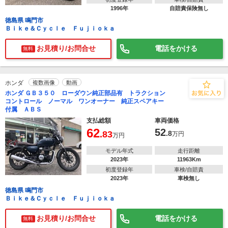
1996年
自賠責保険無し
徳島県 鳴門市
Ｂｉｋｅ＆Ｃｙｃｌｅ Ｆｕｊｉｏｋａ
お見積り/お問合せ
電話をかける
無料
ホンダ
複数画像
動画
ホンダ ＧＢ３５０ ローダウン純正部品有 トラクション
コントロール ノーマル ワンオーナー 純正スペアキー
付属 ＡＢＳ
支払総額
車両価格
62
52
.83
.8
万円
万円
モデル年式
走行距離
2023年
11963Km
初度登録年
車検/自賠責
2023年
車検無し
徳島県 鳴門市
Ｂｉｋｅ＆Ｃｙｃｌｅ Ｆｕｊｉｏｋａ
お見積り/お問合せ
電話をかける
無料