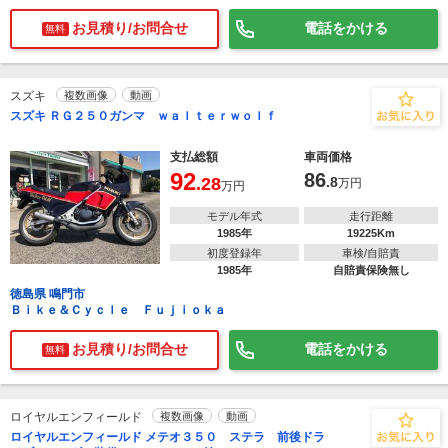
お見積り/お問合せ
電話をかける
無料
スズキ
複数画像
動画
スズキ ＲＧ２５０ガンマ ｗａｌｔｅｒｗｏｌｆ
支払総額
車両価格
92
86
.28
.8
万円
万円
モデル年式
走行距離
1985年
19225Km
初度登録年
車検/自賠責
1985年
自賠責保険無し
徳島県 鳴門市
Ｂｉｋｅ＆Ｃｙｃｌｅ Ｆｕｊｉｏｋａ
お見積り/お問合せ
電話をかける
無料
ロイヤルエンフィールド
複数画像
動画
ロイヤルエンフィールド メテオ３５０ ステラ 前後ドラ