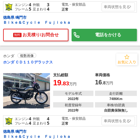
4
3
電気・保安部品
エンジン
外観
車両状態を見る
5
4
フレーム
足まわり
正常
徳島県 鳴門市
Ｂｉｋｅ＆Ｃｙｃｌｅ Ｆｕｊｉｏｋａ
お見積り/お問合せ
電話をかける
無料
ホンダ
複数画像
ホンダ ＣＤ１１０デラックス
支払総額
車両価格
19
16
.83
.8
万円
万円
モデル年式
走行距離
2022年
7486Km
初度登録年
車検/自賠責
2022年
自賠責保険無し
4
4
電気・保安部品
エンジン
外観
車両状態を見る
4
5
フレーム
足まわり
正常
徳島県 鳴門市
Ｂｉｋｅ＆Ｃｙｃｌｅ Ｆｕｊｉｏｋａ