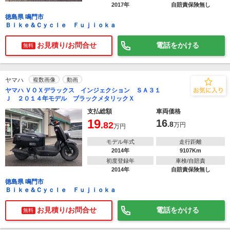
2017年
自賠責保険無し
徳島県 鳴門市
Ｂｉｋｅ＆Ｃｙｃｌｅ Ｆｕｊｉｏｋａ
お見積り/お問合せ
電話をかける
無料
ヤマハ
複数画像
動画
ヤマハ ＶＯＸデラックス インジェクション ＳＡ３１
Ｊ ２０１４年モデル ブラックメタリックＸ
支払総額
車両価格
19
16
.82
.8
万円
万円
モデル年式
走行距離
2014年
9107Km
初度登録年
車検/自賠責
2014年
自賠責保険無し
徳島県 鳴門市
Ｂｉｋｅ＆Ｃｙｃｌｅ Ｆｕｊｉｏｋａ
お見積り/お問合せ
電話をかける
無料