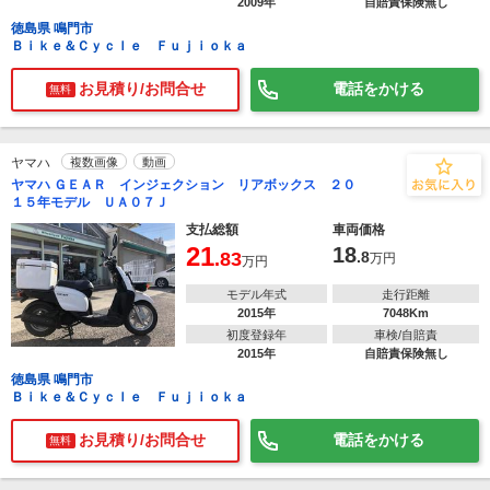
2009年
自賠責保険無し
徳島県 鳴門市
Ｂｉｋｅ＆Ｃｙｃｌｅ Ｆｕｊｉｏｋａ
お見積り/お問合せ
電話をかける
無料
ヤマハ
複数画像
動画
ヤマハ ＧＥＡＲ インジェクション リアボックス ２０
１５年モデル ＵＡ０７Ｊ
支払総額
車両価格
21
18
.83
.8
万円
万円
モデル年式
走行距離
2015年
7048Km
初度登録年
車検/自賠責
2015年
自賠責保険無し
徳島県 鳴門市
Ｂｉｋｅ＆Ｃｙｃｌｅ Ｆｕｊｉｏｋａ
お見積り/お問合せ
電話をかける
無料