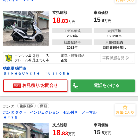
キムコ ＧＰ１２５
支払総額
車両価格
18
15
.83
.8
万円
万円
モデル年式
走行距離
2021年
15979Km
初度登録年
車検/自賠責
2021年
自賠責保険無し
4
3
電気・保安部品
エンジン
外観
車両状態を見る
4
4
フレーム
足まわり
正常
徳島県 鳴門市
Ｂｉｋｅ＆Ｃｙｃｌｅ Ｆｕｊｉｏｋａ
お見積り/お問合せ
電話をかける
無料
ホンダ
複数画像
動画
ホンダ タクト インジェクション セル付き ノーマル
ＡＦ７９
支払総額
車両価格
18
15
.83
.8
万円
万円