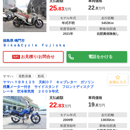
支払総額
車両価格
25
22
.83
.8
万円
万円
モデル年式
走行距離
年式不明
5453Km
初度登録年
車検/自賠責
2021年
自賠責保険無し
徳島県 鳴門市
Ｂｉｋｅ＆Ｃｙｃｌｅ Ｆｕｊｉｏｋａ
お見積り/お問合せ
電話をかける
無料
ヤマハ
複数画像
動画
ヤマハ ＹＢＲ１２５ 天剣０７ キャブレター ガソリン
残量メーター付き サイドスタンド フロントディスクブ
レーキ 空冷単気筒 ２００９年式
支払総額
車両価格
22
19
.83
.8
万円
万円
モデル年式
走行距離
2009年
13835Km
初度登録年
車検/自賠責