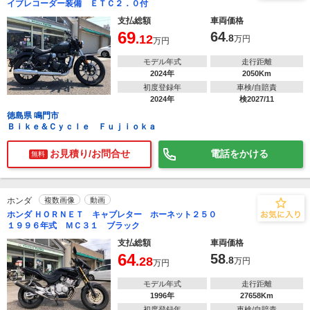
イブレコーダー装備 ＥＴＣ２．０付
支払総額
車両価格
69
64
.12
.8
万円
万円
モデル年式
走行距離
2024年
2050Km
初度登録年
車検/自賠責
2024年
検2027/11
徳島県 鳴門市
Ｂｉｋｅ＆Ｃｙｃｌｅ Ｆｕｊｉｏｋａ
お見積り/お問合せ
電話をかける
無料
ホンダ
複数画像
動画
ホンダ ＨＯＲＮＥＴ キャブレター ホーネット２５０
１９９６年式 ＭＣ３１ ブラック
支払総額
車両価格
64
58
.28
.8
万円
万円
モデル年式
走行距離
1996年
27658Km
初度登録年
車検/自賠責