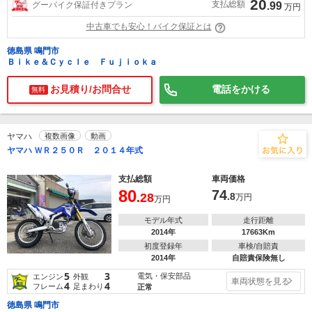
20
支払総額
グーバイク保証付きプラン
.99
万円
中古車でも安心！バイク保証とは
徳島県 鳴門市
Ｂｉｋｅ＆Ｃｙｃｌｅ Ｆｕｊｉｏｋａ
お見積り/お問合せ
電話をかける
無料
ヤマハ
複数画像
動画
ヤマハ ＷＲ２５０Ｒ ２０１４年式
支払総額
車両価格
80
74
.28
.8
万円
万円
モデル年式
走行距離
2014年
17663Km
初度登録年
車検/自賠責
2014年
自賠責保険無し
5
3
電気・保安部品
エンジン
外観
車両状態を見る
4
4
フレーム
足まわり
正常
徳島県 鳴門市