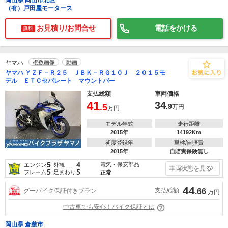
岡山県 岡山市北区
（有）戸田屋モータース
お見積り/お問合せ
電話をかける
無料
ヤマハ
複数画像
動画
ヤマハ ＹＺＦ－Ｒ２５ ＪＢＫ－ＲＧ１０Ｊ ２０１５モ
デル ＥＴＣセパレート マウントバー
支払総額
車両価格
41
34
.5
.9
万円
万円
モデル年式
走行距離
2015年
14192Km
初度登録年
車検/自賠責
2015年
自賠責保険無し
5
4
電気・保安部品
エンジン
外観
車両状態を見る
5
5
フレーム
足まわり
正常
44
支払総額
グーバイク保証付きプラン
.66
万円
中古車でも安心！バイク保証とは
岡山県 倉敷市