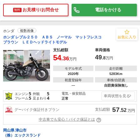
お見積り/お問合せ
電話をかける
無料
ホンダ
複数画像
ホンダ レブル２５０ ＡＢＳ ノーマル マットフレスコ
ブラウン ＬＥＤヘッドライトモデル
支払総額
車両価格
54
49
.36
.8
万円
万円
モデル年式
走行距離
2020年
5283Km
初度登録年
車検/自賠責
―
自賠責保険無し
5
5
電気・保安部品
エンジン
外観
車両状態を見る
5
4
フレーム
足まわり
正常
57
支払総額
グーバイク保証付きプラン
.52
万円
中古車でも安心！バイク保証とは
岡山県 津山市
（株）エックスランド