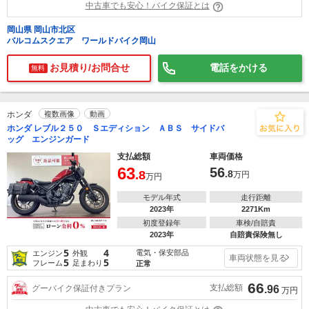
中古車でも安心！バイク保証とは
岡山県 岡山市北区
バルコムスクエア ワールドバイク岡山
お見積り/お問合せ
電話をかける
無料
ホンダ
複数画像
動画
ホンダ レブル２５０ Ｓエディション ＡＢＳ サイドバ
ッグ エンジンガード
支払総額
車両価格
63
56
.8
.8
万円
万円
モデル年式
走行距離
2023年
2271Km
初度登録年
車検/自賠責
2023年
自賠責保険無し
5
4
電気・保安部品
エンジン
外観
車両状態を見る
5
5
フレーム
足まわり
正常
66
支払総額
グーバイク保証付きプラン
.96
万円