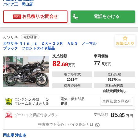
バイク王 岡山店
お見積り/お問合せ
電話をかける
無料
カワサキ
複数画像
カワサキ Ｎｉｎｊａ ＺＸ－２５Ｒ ＡＢＳ ノーマル
ブラック フロントタイヤ新品
支払総額
車両価格
82
77
.69
.8
万円
万円
モデル年式
走行距離
2021年
5137Km
初度登録年
車検/自賠責
―
自賠責保険無し
5
5
電気・保安部品
エンジン
外観
車両状態を見る
5
5
フレーム
足まわり
正常
85
支払総額
グーバイク保証付きプラン
.85
万円
中古車でも安心！バイク保証とは
岡山県 津山市