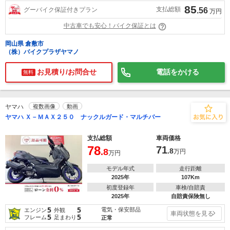
85
支払総額
グーバイク保証付きプラン
.56
万円
中古車でも安心！バイク保証とは
岡山県 倉敷市
（株）バイクプラザヤマノ
お見積り/お問合せ
電話をかける
無料
ヤマハ
複数画像
動画
ヤマハ Ｘ－ＭＡＸ２５０ ナックルガード・マルチバー
支払総額
車両価格
78
71
.8
.8
万円
万円
モデル年式
走行距離
2025年
107Km
初度登録年
車検/自賠責
2025年
自賠責保険無し
5
5
電気・保安部品
エンジン
外観
車両状態を見る
5
5
フレーム
足まわり
正常