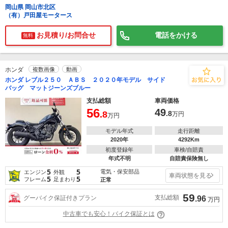
岡山県 岡山市北区
（有）戸田屋モータース
お見積り/お問合せ
電話をかける
無料
ホンダ
複数画像
動画
ホンダ レブル２５０ ＡＢＳ ２０２０年モデル サイド
バッグ マットジーンズブルー
支払総額
車両価格
56
49
.8
.8
万円
万円
モデル年式
走行距離
2020年
4292Km
初度登録年
車検/自賠責
年式不明
自賠責保険無し
5
5
電気・保安部品
エンジン
外観
車両状態を見る
5
5
フレーム
足まわり
正常
59
支払総額
グーバイク保証付きプラン
.96
万円
中古車でも安心！バイク保証とは