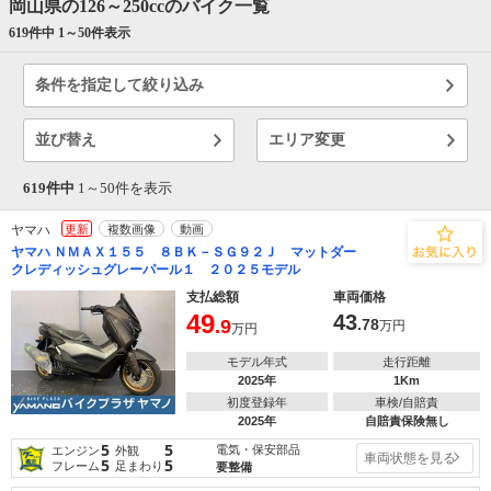
岡山県の126～250ccのバイク一覧
619件中 1～
50
件表示
条件を指定して絞り込み
並び替え
エリア変更
619件中
1～
50
件を表示
ヤマハ
更新
複数画像
動画
ヤマハ ＮＭＡＸ１５５ ８ＢＫ－ＳＧ９２Ｊ マットダー
クレディッシュグレーパール１ ２０２５モデル
支払総額
車両価格
49
43
.9
.78
万円
万円
モデル年式
走行距離
2025年
1Km
初度登録年
車検/自賠責
2025年
自賠責保険無し
5
5
電気・保安部品
エンジン
外観
車両状態を見る
5
5
フレーム
足まわり
要整備