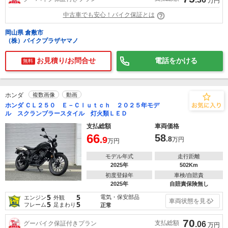
万円
中古車でも安心！バイク保証とは
岡山県 倉敷市
（株）バイクプラザヤマノ
お見積り/お問合せ
電話をかける
無料
ホンダ
複数画像
動画
ホンダ ＣＬ２５０ Ｅ－Ｃｌｕｔｃｈ ２０２５年モデ
ル スクランブラースタイル 灯火類ＬＥＤ
支払総額
車両価格
66
58
.9
.8
万円
万円
モデル年式
走行距離
2025年
502Km
初度登録年
車検/自賠責
2025年
自賠責保険無し
5
5
電気・保安部品
エンジン
外観
車両状態を見る
5
5
フレーム
足まわり
正常
70
支払総額
グーバイク保証付きプラン
.06
万円