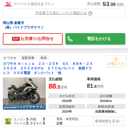
53
支払総額
グーバイク保証付きプラン
.06
万円
中古車でも安心！バイク保証とは
岡山県 倉敷市
（株）バイクプラザヤマノ
お見積り/お問合せ
電話をかける
無料
カワサキ
複数画像
動画
カワサキ Ｎｉｎｊａ ＺＸ－２５Ｒ ＳＥ ８ＢＫ－ＺＸ
２５０Ｈ ２０２４モデル ＥＴＣセパレート 前後ドラ
レコ ＵＳＢ電源 タンクパット 他
支払総額
車両価格
88
81
.5
.8
万円
万円
モデル年式
走行距離
2024年
8324Km
初度登録年
車検/自賠責
2024年
自賠責保険無し
5
5
電気・保安部品
エンジン
外観
車両状態を見る
5
5
フレーム
足まわり
正常