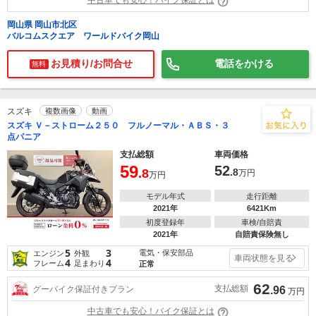
中古車でも安心！バイク保証とは
岡山県 岡山市北区
バルコムスクエア ワールドバイク岡山
お見積り/お問合せ
電話をかける
無料
スズキ
複数画像
動画
スズキ Ｖ－ストローム２５０ フルノーマル・ＡＢＳ・３
点パニア
支払総額
車両価格
59
52
.8
.8
万円
万円
モデル年式
走行距離
2021年
6421Km
初度登録年
車検/自賠責
2021年
自賠責保険無し
5
3
電気・保安部品
エンジン
外観
車両状態を見る
4
4
フレーム
足まわり
正常
62
支払総額
グーバイク保証付きプラン
.96
万円
中古車でも安心！バイク保証とは