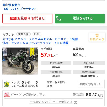
岡山県 倉敷市
（株）バイクプラザヤマノ
お見積り/お問合せ
電話をかける
無料
カワサキ
複数画像
動画
カワサキ Ｚ２５０ ２０２４年モデル ＥＴＣ２．０装備
済み アシスト＆スリッパークラッチ ＡＢＳ搭載
支払総額
車両価格
57
52
.71
.8
万円
万円
モデル年式
走行距離
2024年
5839Km
初度登録年
車検/自賠責
2023年
自賠責保険無し
5
5
電気・保安部品
エンジン
外観
車両状態を見る
5
5
フレーム
足まわり
正常
60
支払総額
グーバイク保証付きプラン
.87
万円
中古車でも安心！バイク保証とは