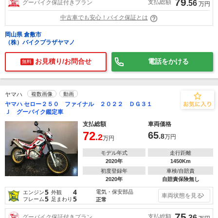
79
支払総額
グーバイク保証付きプラン
.56
万円
中古車でも安心！バイク保証とは
岡山県 倉敷市
（株）バイクプラザヤマノ
お見積り/お問合せ
電話をかける
無料
ヤマハ
複数画像
動画
ヤマハ セロー２５０ ファイナル ２０２２ ＤＧ３１
Ｊ グーバイク鑑定車
支払総額
車両価格
72
65
.2
.8
万円
万円
モデル年式
走行距離
2020年
1450Km
初度登録年
車検/自賠責
2020年
自賠責保険無し
5
4
電気・保安部品
エンジン
外観
車両状態を見る
5
5
フレーム
足まわり
正常
75
支払総額
グーバイク保証付きプラン
.36