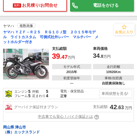
お見積り/お問合せ
電話をかける
無料
ヤマハ
複数画像
ヤマハ ＹＺＦ－Ｒ２５ ＲＧ１０Ｊ型 ２０１５年モデ
ル ライトカスタム 可倒式社外レバー マルチバー メ
ットホルダー付き
支払総額
車両価格
39
34
.47
.8
万円
万円
モデル年式
走行距離
2015年
10926Km
初度登録年
車検/自賠責
―
自賠責保険無し
5
5
電気・保安部品
エンジン
外観
車両状態を見る
5
4
フレーム
足まわり
正常
42
支払総額
グーバイク保証付きプラン
.63
万円
中古車でも安心！バイク保証とは
岡山県 津山市
（株）エックスランド