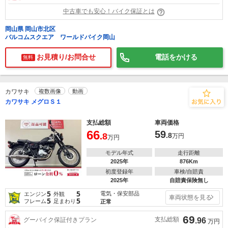
中古車でも安心！バイク保証とは
岡山県 岡山市北区
バルコムスクエア ワールドバイク岡山
お見積り/お問合せ
電話をかける
無料
カワサキ
複数画像
動画
カワサキ メグロＳ１
支払総額
車両価格
66
59
.8
.8
万円
万円
モデル年式
走行距離
2025年
876Km
初度登録年
車検/自賠責
2025年
自賠責保険無し
5
5
電気・保安部品
エンジン
外観
車両状態を見る
5
5
フレーム
足まわり
正常
69
支払総額
グーバイク保証付きプラン
.96
万円