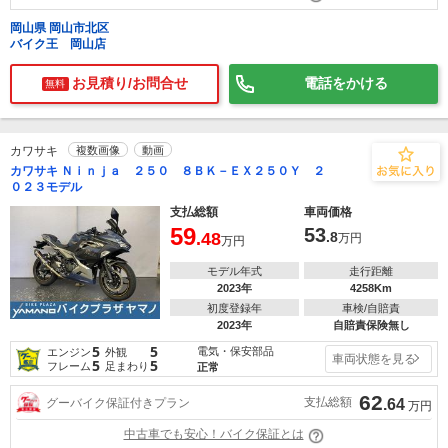
岡山県 岡山市北区
バイク王 岡山店
お見積り/お問合せ
電話をかける
無料
カワサキ
複数画像
動画
カワサキ Ｎｉｎｊａ ２５０ ８ＢＫ－ＥＸ２５０Ｙ ２
０２３モデル
支払総額
車両価格
59
53
.48
.8
万円
万円
モデル年式
走行距離
2023年
4258Km
初度登録年
車検/自賠責
2023年
自賠責保険無し
5
5
電気・保安部品
エンジン
外観
車両状態を見る
5
5
フレーム
足まわり
正常
62
支払総額
グーバイク保証付きプラン
.64
万円
中古車でも安心！バイク保証とは