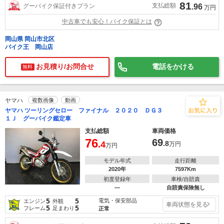
81
支払総額
グーバイク保証付きプラン
.96
万円
中古車でも安心！バイク保証とは
岡山県 岡山市北区
バイク王 岡山店
お見積り/お問合せ
電話をかける
無料
ヤマハ
複数画像
動画
ヤマハ ツーリングセロー ファイナル ２０２０ ＤＧ３
１Ｊ グーバイク鑑定車
支払総額
車両価格
76
69
.4
.8
万円
万円
モデル年式
走行距離
2020年
7597Km
初度登録年
車検/自賠責
―
自賠責保険無し
5
5
電気・保安部品
エンジン
外観
車両状態を見る
5
5
フレーム
足まわり
正常