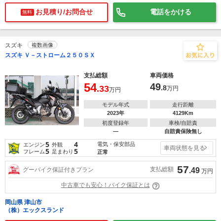
お見積り/お問合せ
電話をかける
無料
スズキ
複数画像
スズキ Ｖ－ストローム２５０ＳＸ
支払総額
車両価格
54
49
.33
.8
万円
万円
モデル年式
走行距離
2023年
4129Km
初度登録年
車検/自賠責
―
自賠責保険無し
5
4
電気・保安部品
エンジン
外観
車両状態を見る
5
5
フレーム
足まわり
正常
57
支払総額
グーバイク保証付きプラン
.49
万円
中古車でも安心！バイク保証とは
岡山県 津山市
（株）エックスランド