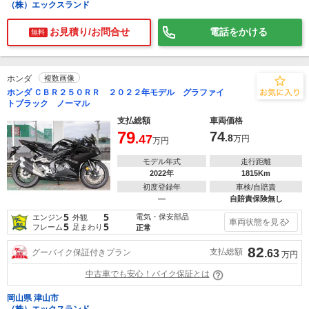
（株）エックスランド
お見積り/お問合せ
電話をかける
無料
ホンダ
複数画像
ホンダ ＣＢＲ２５０ＲＲ ２０２２年モデル グラファイ
トブラック ノーマル
支払総額
車両価格
79
74
.47
.8
万円
万円
モデル年式
走行距離
2022年
1815Km
初度登録年
車検/自賠責
―
自賠責保険無し
5
5
電気・保安部品
エンジン
外観
車両状態を見る
5
5
フレーム
足まわり
正常
82
支払総額
グーバイク保証付きプラン
.63
万円
中古車でも安心！バイク保証とは
岡山県 津山市