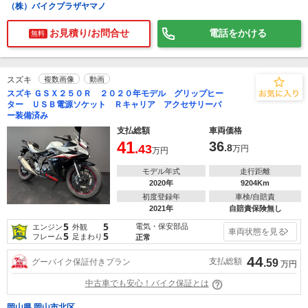
（株）バイクプラザヤマノ
お見積り/お問合せ
電話をかける
無料
スズキ
複数画像
動画
スズキ ＧＳＸ２５０Ｒ ２０２０年モデル グリップヒー
ター ＵＳＢ電源ソケット Ｒキャリア アクセサリーバ
ー装備済み
支払総額
車両価格
41
36
.43
.8
万円
万円
モデル年式
走行距離
2020年
9204Km
初度登録年
車検/自賠責
2021年
自賠責保険無し
5
5
電気・保安部品
エンジン
外観
車両状態を見る
5
5
フレーム
足まわり
正常
44
支払総額
グーバイク保証付きプラン
.59
万円
中古車でも安心！バイク保証とは
岡山県 岡山市北区