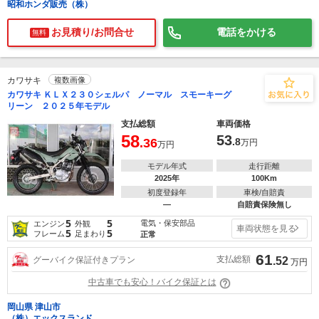
昭和ホンダ販売（株）
お見積り/お問合せ
電話をかける
無料
カワサキ
複数画像
カワサキ ＫＬＸ２３０シェルパ ノーマル スモーキーグ
リーン ２０２５年モデル
支払総額
車両価格
58
53
.36
.8
万円
万円
モデル年式
走行距離
2025年
100Km
初度登録年
車検/自賠責
―
自賠責保険無し
5
5
電気・保安部品
エンジン
外観
車両状態を見る
5
5
フレーム
足まわり
正常
61
支払総額
グーバイク保証付きプラン
.52
万円
中古車でも安心！バイク保証とは
岡山県 津山市
（株）エックスランド