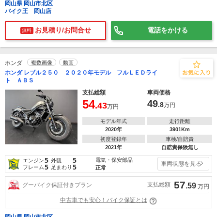
岡山県 岡山市北区
バイク王 岡山店
お見積り/お問合せ
電話をかける
無料
ホンダ
複数画像
動画
ホンダ レブル２５０ ２０２０年モデル フルＬＥＤライ
ト ＡＢＳ
支払総額
車両価格
54
49
.43
.8
万円
万円
モデル年式
走行距離
2020年
3901Km
初度登録年
車検/自賠責
2021年
自賠責保険無し
5
5
電気・保安部品
エンジン
外観
車両状態を見る
5
5
フレーム
足まわり
正常
57
支払総額
グーバイク保証付きプラン
.59
万円
中古車でも安心！バイク保証とは