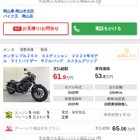
中古車でも安心！バイク保証とは
岡山県 岡山市北区
バイク王 岡山店
お見積り/お問合せ
電話をかける
無料
ホンダ
複数画像
動画
ホンダ レブル２５０ Ｓエディション ２０２０年モデ
ル ライトバイザー サドルバッグ カスタムグリップ
支払総額
車両価格
61
53
.9
.8
万円
万円
モデル年式
走行距離
2020年
2264Km
初度登録年
車検/自賠責
2020年
自賠責保険無し
5
5
電気・保安部品
エンジン
外観
車両状態を見る
5
5
フレーム
足まわり
正常
65
支払総額
グーバイク保証付きプラン
.06
万円
中古車でも安心！バイク保証とは