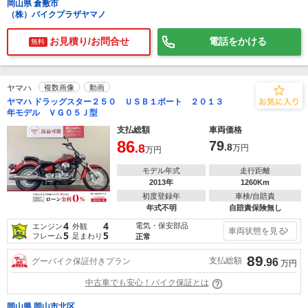
岡山県 倉敷市
（株）バイクプラザヤマノ
お見積り/お問合せ
電話をかける
無料
ヤマハ
複数画像
動画
ヤマハ ドラッグスター２５０ ＵＳＢ１ポート ２０１３
年モデル ＶＧ０５Ｊ型
支払総額
車両価格
86
79
.8
.8
万円
万円
モデル年式
走行距離
2013年
1260Km
初度登録年
車検/自賠責
年式不明
自賠責保険無し
4
4
電気・保安部品
エンジン
外観
車両状態を見る
5
5
フレーム
足まわり
正常
89
支払総額
グーバイク保証付きプラン
.96
万円
中古車でも安心！バイク保証とは
岡山県 岡山市北区