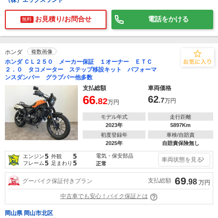
（株）エックスランド
お見積り/お問合せ
電話をかける
無料
ホンダ
複数画像
ホンダ ＣＬ２５０ メーカー保証 １オーナー ＥＴＣ
２．０ タコメーター ステップ移設キット パフォーマ
ンスダンパー グラブバー他多数
支払総額
車両価格
66
62
.82
.7
万円
万円
モデル年式
走行距離
2023年
5897Km
初度登録年
車検/自賠責
2025年
自賠責保険無し
5
5
電気・保安部品
エンジン
外観
車両状態を見る
5
5
フレーム
足まわり
正常
69
支払総額
グーバイク保証付きプラン
.98
万円
中古車でも安心！バイク保証とは
岡山県 岡山市北区