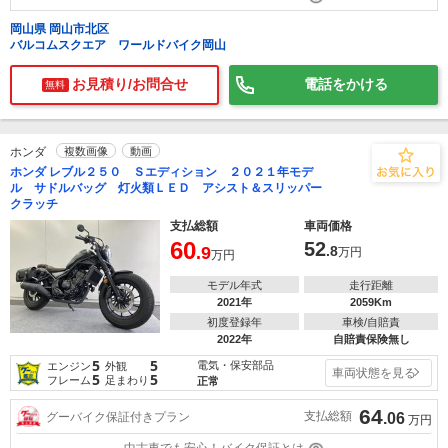
岡山県 岡山市北区
バルコムスクエア ワールドバイク岡山
お見積り/お問合せ
電話をかける
無料
ホンダ
複数画像
動画
ホンダ レブル２５０ Ｓエディション ２０２１年モデ
ル サドルバッグ 灯火類ＬＥＤ アシスト＆スリッパー
クラッチ
支払総額
車両価格
60
52
.9
.8
万円
万円
モデル年式
走行距離
2021年
2059Km
初度登録年
車検/自賠責
2022年
自賠責保険無し
5
5
電気・保安部品
エンジン
外観
車両状態を見る
5
5
フレーム
足まわり
正常
64
支払総額
グーバイク保証付きプラン
.06
万円