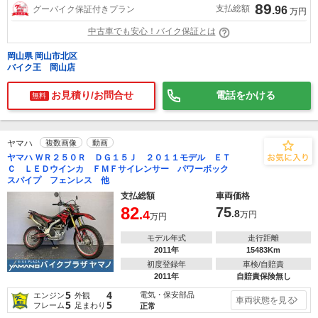
89
支払総額
グーバイク保証付きプラン
.96
万円
中古車でも安心！バイク保証とは
岡山県 岡山市北区
バイク王 岡山店
お見積り/お問合せ
電話をかける
無料
ヤマハ
複数画像
動画
ヤマハ ＷＲ２５０Ｒ ＤＧ１５Ｊ ２０１１モデル ＥＴ
Ｃ ＬＥＤウインカ ＦＭＦサイレンサー パワーボック
スパイプ フェンレス 他
支払総額
車両価格
82
75
.4
.8
万円
万円
モデル年式
走行距離
2011年
15483Km
初度登録年
車検/自賠責
2011年
自賠責保険無し
5
4
電気・保安部品
エンジン
外観
車両状態を見る
5
5
フレーム
足まわり
正常