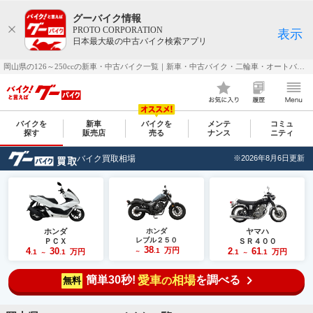
グーバイク情報
PROTO CORPORATION
表示
日本最大級の中古バイク検索アプリ
岡山県の126～250ccの新車・中古バイク一覧｜新車・中古バイク・二輪車・オートバイ情報なら【グーバイク(GooBike)】
バイクを
新車
バイクを
メンテ
コミュ
探す
販売店
売る
ナンス
ニティ
バイク買取相場
※2026年8月6日更新
ホンダ
ホンダ
ヤマハ
レブル２５０
ＰＣＸ
ＳＲ４００
38
4
30
万円
2
61
.1
万円
万円
.1
.1
～
.1
.1
～
～
簡単30秒!
愛車
相場
を調べる
の
無料