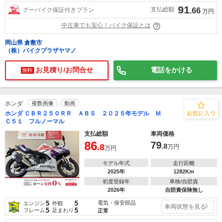
91
支払総額
グーバイク保証付きプラン
.66
万円
中古車でも安心！バイク保証とは
岡山県 倉敷市
（株）バイクプラザヤマノ
お見積り/お問合せ
電話をかける
無料
ホンダ
複数画像
動画
ホンダ ＣＢＲ２５０ＲＲ ＡＢＳ ２０２５年モデル Ｍ
Ｃ５１ フルノーマル
支払総額
車両価格
86
79
.8
.8
万円
万円
モデル年式
走行距離
2025年
1282Km
初度登録年
車検/自賠責
2026年
自賠責保険無し
5
5
電気・保安部品
エンジン
外観
車両状態を見る
5
5
フレーム
足まわり
正常