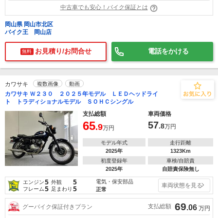
中古車でも安心！バイク保証とは
岡山県 岡山市北区
バイク王 岡山店
お見積り/お問合せ
電話をかける
無料
カワサキ
複数画像
動画
カワサキ Ｗ２３０ ２０２５年モデル ＬＥＤヘッドライ
ト トラディショナルモデル ＳＯＨＣシングル
支払総額
車両価格
65
57
.9
.8
万円
万円
モデル年式
走行距離
2025年
1323Km
初度登録年
車検/自賠責
2025年
自賠責保険無し
5
5
電気・保安部品
エンジン
外観
車両状態を見る
5
5
フレーム
足まわり
正常
69
支払総額
グーバイク保証付きプラン
.06
万円