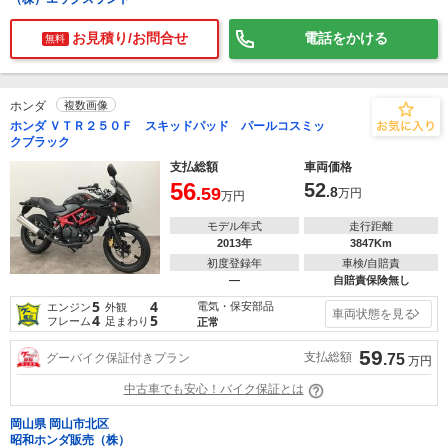
お見積り/お問合せ
電話をかける
無料
ホンダ
複数画像
ホンダ ＶＴＲ２５０Ｆ スキッドパッド パールコスミッ
クブラック
支払総額
車両価格
56
52
.59
.8
万円
万円
モデル年式
走行距離
2013年
3847Km
初度登録年
車検/自賠責
―
自賠責保険無し
5
4
電気・保安部品
エンジン
外観
車両状態を見る
4
5
フレーム
足まわり
正常
59
支払総額
グーバイク保証付きプラン
.75
万円
中古車でも安心！バイク保証とは
岡山県 岡山市北区
昭和ホンダ販売（株）