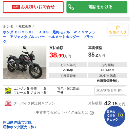
お見積り/お問合せ
電話をかける
無料
で
相場をチェック！
車種選択するだけ、かんたん相場検索
ホンダ
複数画像
まずはメーカーを選択する
ホンダ ＣＢ２５０Ｆ ＡＢＳ 最終モデル ＷＲ’Ｓマフラ
ー アジャスタブルレバー ヘルメットホルダー ブラッ
排気量
ク
支払総額
車両価格
38
車種
35
.99
.2
万円
万円
モデル年式
走行距離
型式(任意)
2016年
13164Km
初度登録年
車検/自賠責
走行距離(任意)
―
自賠責保険無し
5
5
電気・保安部品
エンジン
外観
車両状態を見る
5
5
フレーム
足まわり
正常
42
支払総額
グーバイク保証付きプラン
.15
万円
中古車でも安心！バイク保証とは
岡山県 岡山市北区
昭和ホンダ販売（株）