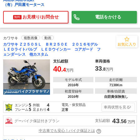
（有）戸田屋モータース
お見積り/お問合せ
電話をかける
無料
カワサキ
複数画像
動画
カワサキ Ｚ２５０ＳＬ ＢＲ２５０Ｅ ２０１６モデル
ＬＥＤライトバルブ ＬＥＤウインカー コアガード フ
ェンダーレス 他カスタム
支払総額
車両価格
40
33
.4
.8
万円
万円
モデル年式
走行距離
2016年
7138Km
初度登録年
車検/自賠責
2016年
自賠責保険無し
5
4
電気・保安部品
エンジン
外観
車両状態を見る
5
4
フレーム
足まわり
正常
43
支払総額
グーバイク保証付きプラン
.56
万円
中古車でも安心！バイク保証とは