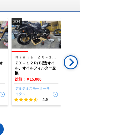
車検
車検
点検
Ｎｉｎｊａ ＺＸ－１２Ｒ
ハヤブサ（ＧＳＸ１３００Ｒ Ｈａｙａｂｕｓａ）
Ｘ３５０
オ
ＺＸ－１２Ｒ(Ｂ型)オイ
GSX1300隼 車検整備
HARLEY-
ル、オイルフィルター交
ハーレー
換
X350 B
ラスコーテ
総額：￥15,000
洗車 東京
アルテミスモーターサ
アルテミスモーターサ
ＢＢ商会 
イクル
イクル
センター東
4.9
4.9