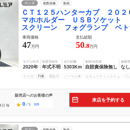
ホンダ
複数画像
動画
ＣＴ１２５ハンターカブ ２０２
マホホルダー ＵＳＢソケット
スクリーン フォグランプ ベト
車両価格
支払総額
47
50
.8
万円
万円
モデル年式
初度登録年
走行距離
車検/自賠責
修復
2020年
年式不明
5303Km
自賠責保険無し
なし
ナビ付
FI車
通販可
ノーマル車
セキュリティシステム
ワ
販売店へのお客様の声
来店を予約する
0
／5 0件
休日
毎
ヤマハ
複数画像
動画