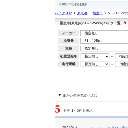
※2026年8月5日更新
バイクTOP
東京都
福生市
51～125c
5
福生市(東京)の51～125ccのバイク一覧
メーカー
排気量
車種
初度登録年
～
走行距離
～
細かい条件で絞り込む
5
件中 1～5件を表示
並び替え
デフォルトの並びに戻