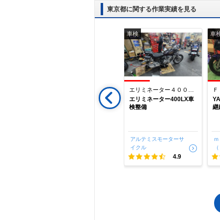
東京都に関する作業実績を見る
取付/カスタム
車検
車
ＡＤＶ１６０
エリミネーター４００ＬＸ
Ｆ
山王のオー
東京都大田区山王のオー
エリミネーター400LX車
Y
ヤマです。
トサロンオギヤマです。
検整備
継
ヤマハ XS
他店ご購入 ホンダADV
206ccエンジ
160にETC2.0を装着しま
R125用OV
した。 ＊他店ご購入車両
g製マフラーを
の整備も大歓迎！お気軽
・オギヤ
オートサロン・オギヤ
アルテミスモーターサ
ｍ
店ご
にご相談ください。
マ
イクル
（
備も大歓
5.0
5.0
4.9
ご相談くだ