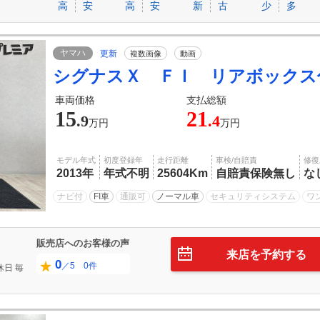
高
安
高
安
新
古
少
多
ヤマハ
更新
複数画像
動画
シグナスＸ ＦＩ リアボックス
車両価格
支払総額
15
21
.9
.4
万円
万円
モデル年式
初度登録年
走行距離
車検/自賠責
修復
2013年
年式不明
25604Km
自賠責保険無し
な
ナビ付
FI車
通販可
ノーマル車
セキュリティシステム
ワ
販売店へのお客様の声
来店を予約する
0
／5 0件
休日
毎