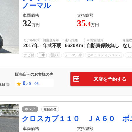
ノーマル
車両価格
支払総額
32
35
.4
万円
万円
モデル年式
初度登録年
走行距離
車検/自賠責
修復
2017年
年式不明
6620Km
自賠責保険無し
なし
ナビ付
FI車
通販可
ノーマル車
セキュリティシステム
ワ
販売店へのお客様の声
来店を予約する
0
／5 0件
休日
毎
ホンダ
複数画像
クロスカブ１１０ ＪＡ６０ ボ
車両価格
支払総額