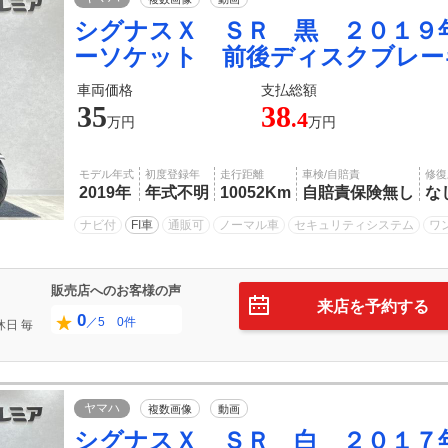
シグナスＸ ＳＲ 黒 ２０１９
ーソケット 前後ディスクブレー
車両価格
支払総額
35
38
.4
万円
万円
モデル年式
初度登録年
走行距離
車検/自賠責
修復
2019年
年式不明
10052Km
自賠責保険無し
な
ナビ付
FI車
通販可
ノーマル車
セキュリティシステム
ワ
販売店へのお客様の声
来店を予約する
0
／5 0件
休日
毎
ヤマハ
複数画像
動画
シグナスＸ ＳＲ 白 ２０１７