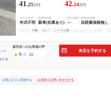
41
42
.25
.24
万円
万円
モデル年式
初度登録年
走行距離
車検/自賠責
年式不明
新車(在庫あり)
―
自賠責保険無し
ナビ付
FI車
通販可
ノーマル車
セキュリティシステム
ワ
販売店へのお客様の声
来店を予約する
ハウ
5
2件
／5
休日
毎
お気に入りに追加する
お見積り/お問い合せをする