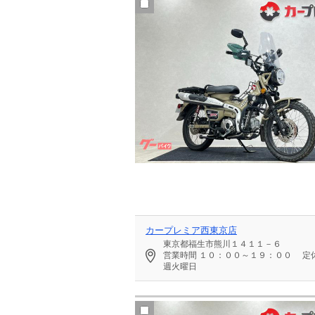
カープレミア西東京店
東京都福生市熊川１４１１－６
営業時間
１０：００～１９：００
定
週火曜日