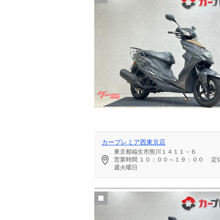
カープレミア西東京店
東京都福生市熊川１４１１－６
営業時間
１０：００～１９：００
定
週火曜日