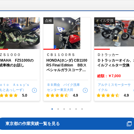
検
点検
オイル交換
ＺＳ１０００
ＣＢ１１００ＲＳ
Ｄトラッカー
AMAHA FZS1000の
HONDA(ホンダ) CB1100
Ｄトラッカーオイル、
続車検のお話し
RS Final Edition BBス
イルフィルター交換
ペシャルガラスコーティ
ング 埼玉県入間郡 BB
総額：￥7,000
商会バイク洗車センター
東京大田
ｏｔｏ Ａｓｓｙ′ｓ
ＢＢ商会 バイク洗車
アルテミスモーターサ
もとあっしーず）
センター東京大田
イクル
5.0
4.9
4.9
1
2
3
4
5
6
東京都の作業実績一覧を見る