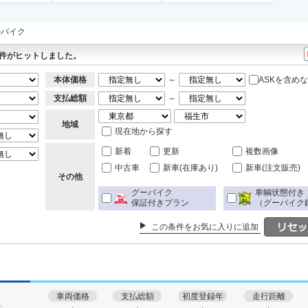
cのバイク
件がヒットしました。
本体価格
～
ASKを含め
支払総額
～
地域
現在地から探す
新着
更新
複数画像
中古車
新車(在庫あり)
新車(注文販売)
その他
グーバイク
車輌状態付き
保証付きプラン
（グーバイク
この条件をお気に入りに追加
車両価格
支払総額
初度登録年
走行距離
す