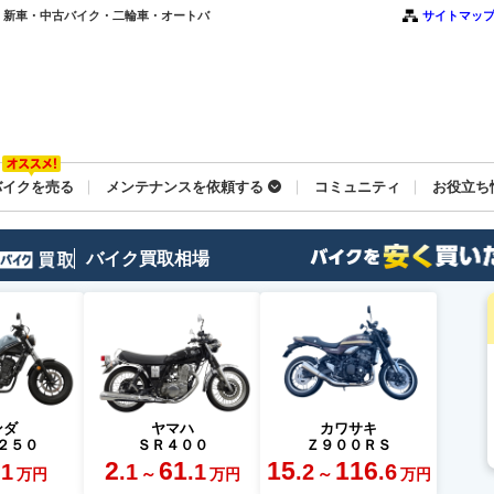
一覧｜新車・中古バイク・二輪車・オートバ
サイトマッ
バイクを売る
メンテナンスを依頼する
コミュニティ
お役立ち
バイク買取相場
ンダ
ヤマハ
カワサキ
２５０
ＳＲ４００
Ｚ９００ＲＳ
2
61
15
116
.1
.1
.1
.2
.6
～
～
万円
万円
万円