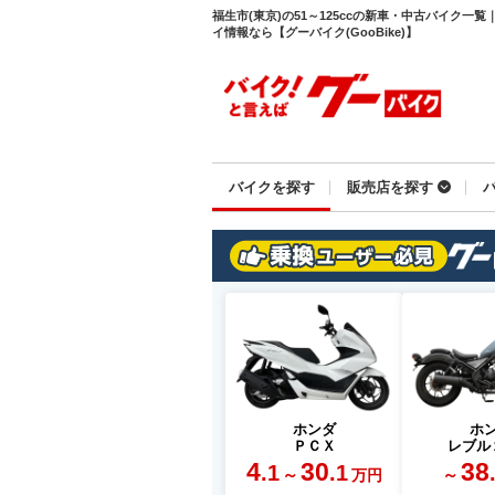
福生市(東京)の51～125ccの新車・中古バイク
イ情報なら【グーバイク(GooBike)】
バイクを探す
販売店を探す
ホンダ
ホ
ＰＣＸ
レブル
4
30
38
.1
.1
～
～
万円