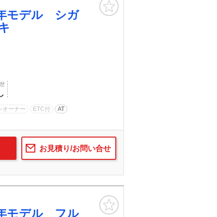
お気に入り
年モデル シガ
キ
歴
し
ンオーナー
ETC付
AT
お見積り/お問い合せ
お気に入り
年モデル フル