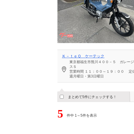
Ｋ－ｔｅＱ ケーテック
東京都福生市熊川４００－５ ガレージ
スＳ
営業時間
１１：００～１９：００
定
週月曜日・第3日曜日
まとめて5件にチェックする！
5
件中 1～5件を表示