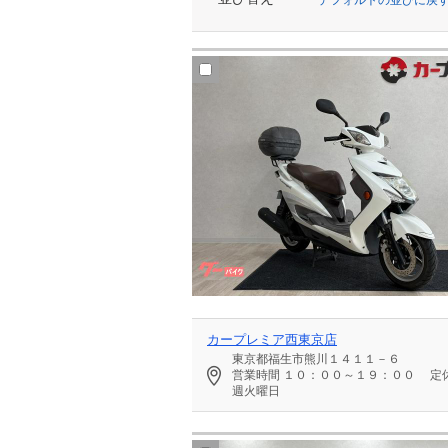
カープレミア西東京店
東京都福生市熊川１４１１－６
営業時間
１０：００～１９：００
定
週火曜日