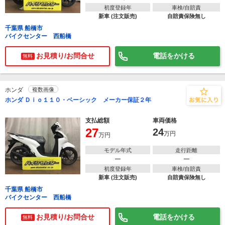
初度登録年
車検/自賠責
新車 (注文販売)
自賠責保険無し
千葉県 船橋市
バイクセンター 西船橋
お見積り/お問合せ
電話をかける
無料
ホンダ
複数画像
ホンダ Ｄｉｏ１１０・ベーシック メーカー保証２年
支払総額
車両価格
27
24
万円
万円
モデル年式
走行距離
―
―
初度登録年
車検/自賠責
新車 (注文販売)
自賠責保険無し
千葉県 船橋市
バイクセンター 西船橋
お見積り/お問合せ
電話をかける
無料