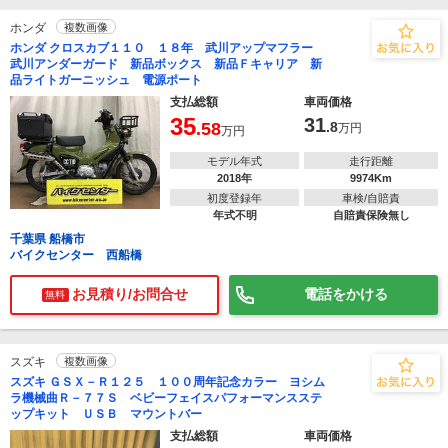
ホンダ
複数画像
ホンダ クロスカブ１１０ １８年 武川アップマフラー
武川アンダーガード 新品ボックス 新品Ｆキャリア 新
品ライトガーニッシュ 電源ポート
支払総額
車両価格
35
31
.58
.8
万円
万円
モデル年式
走行距離
2018年
9974Km
初度登録年
車検/自賠責
年式不明
自賠責保険無し
千葉県 船橋市
バイクセンター 西船橋
お見積り/お問合せ
電話をかける
無料
スズキ
複数画像
スズキ ＧＳＸ－Ｒ１２５ １００周年記念カラー ヨシム
ラ機械曲Ｒ－７７Ｓ ベビーフェイスパフォーマンスステ
ップキット ＵＳＢ マウントバー
支払総額
車両価格