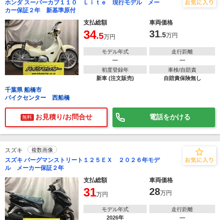
ホンダ スーパーカブ１１０ Ｌｉｔｅ 現行モデル メー
カー保証２年 新基準原付
支払総額
車両価格
34
31
.5
.5
万円
万円
モデル年式
走行距離
―
―
初度登録年
車検/自賠責
新車 (注文販売)
自賠責保険無し
千葉県 船橋市
バイクセンター 西船橋
お見積り/お問合せ
電話をかける
無料
スズキ
複数画像
スズキ バーグマンストリート１２５ＥＸ ２０２６年モデ
ル メーカー保証２年
支払総額
車両価格
31
28
万円
万円
モデル年式
走行距離
2026年
―