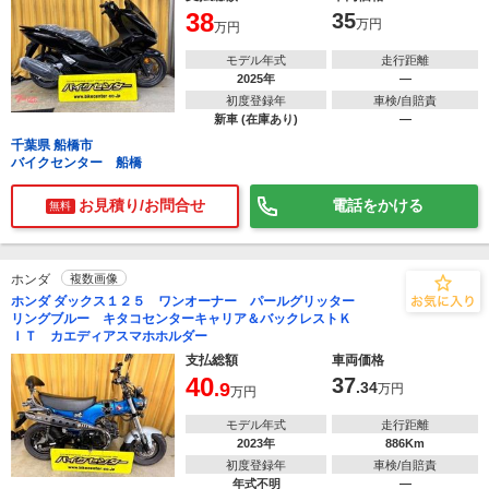
38
35
万円
万円
モデル年式
走行距離
2025年
―
初度登録年
車検/自賠責
新車 (在庫あり)
―
千葉県 船橋市
バイクセンター 船橋
お見積り/お問合せ
電話をかける
無料
ホンダ
複数画像
ホンダ ダックス１２５ ワンオーナー パールグリッター
リングブルー キタコセンターキャリア＆バックレストＫ
ＩＴ カエディアスマホホルダー
支払総額
車両価格
40
37
.9
.34
万円
万円
モデル年式
走行距離
2023年
886Km
初度登録年
車検/自賠責
年式不明
―