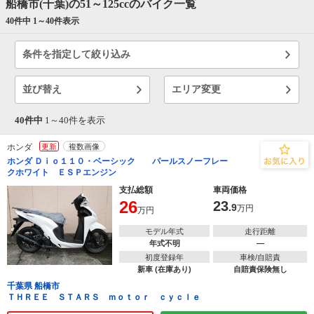
船橋市(千葉)の51～125ccのバイク一覧
40件中 1～
40
件表示
条件を指定して絞り込み
並び替え
エリア変更
40件中
1～
40
件を表示
ホンダ
更新
複数画像
ホンダ Ｄｉｏ１１０・ベーシック パールスノーフレー
クホワイト ＥＳＰエンジン
支払総額
車両価格
26
23
.9
万円
万円
モデル年式
走行距離
年式不明
―
初度登録年
車検/自賠責
新車 (在庫あり)
自賠責保険無し
千葉県 船橋市
ＴＨＲＥＥ ＳＴＡＲＳ ｍｏｔｏｒ ｃｙｃｌｅ