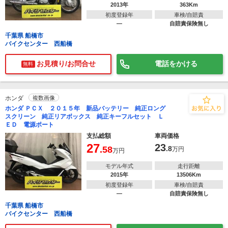
2013年
363Km
初度登録年
車検/自賠責
―
自賠責保険無し
千葉県 船橋市
バイクセンター 西船橋
お見積り/お問合せ
電話をかける
無料
ホンダ
複数画像
ホンダ ＰＣＸ ２０１５年 新品バッテリー 純正ロング
スクリーン 純正リアボックス 純正キーフルセット Ｌ
ＥＤ 電源ポート
支払総額
車両価格
27
23
.58
.8
万円
万円
モデル年式
走行距離
2015年
13506Km
初度登録年
車検/自賠責
―
自賠責保険無し
千葉県 船橋市
バイクセンター 西船橋