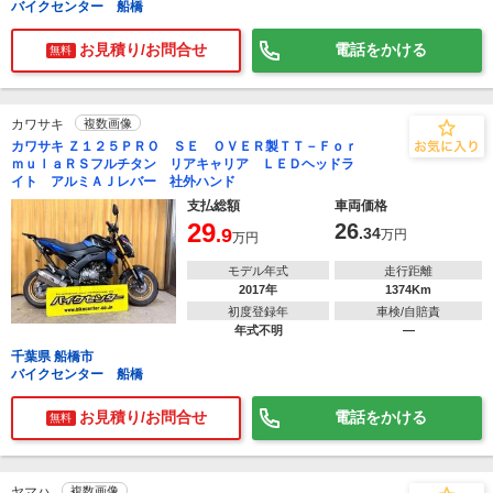
バイクセンター 船橋
お見積り/お問合せ
電話をかける
無料
カワサキ
複数画像
カワサキ Ｚ１２５ＰＲＯ ＳＥ ＯＶＥＲ製ＴＴ－Ｆｏｒ
ｍｕｌａＲＳフルチタン リアキャリア ＬＥＤヘッドラ
イト アルミＡＪレバー 社外ハンド
支払総額
車両価格
29
26
.9
.34
万円
万円
モデル年式
走行距離
2017年
1374Km
初度登録年
車検/自賠責
年式不明
―
千葉県 船橋市
バイクセンター 船橋
お見積り/お問合せ
電話をかける
無料
ヤマハ
複数画像