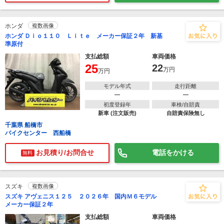
ホンダ
複数画像
ホンダ Ｄｉｏ１１０ Ｌｉｔｅ メーカー保証２年 新基
準原付
支払総額
車両価格
25
22
万円
万円
モデル年式
走行距離
―
―
初度登録年
車検/自賠責
新車 (注文販売)
自賠責保険無し
千葉県 船橋市
バイクセンター 西船橋
お見積り/お問合せ
電話をかける
無料
スズキ
複数画像
スズキ アヴェニス１２５ ２０２６年 国内Ｍ６モデル
メーカー保証２年
支払総額
車両価格