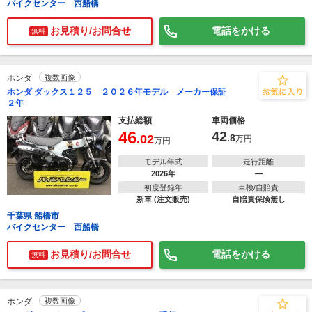
バイクセンター 西船橋
お見積り/お問合せ
電話をかける
無料
ホンダ
複数画像
ホンダ ダックス１２５ ２０２６年モデル メーカー保証
２年
支払総額
車両価格
46
42
.02
.8
万円
万円
モデル年式
走行距離
2026年
―
初度登録年
車検/自賠責
新車 (注文販売)
自賠責保険無し
千葉県 船橋市
バイクセンター 西船橋
お見積り/お問合せ
電話をかける
無料
ホンダ
複数画像