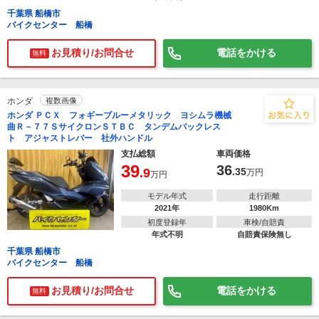
千葉県 船橋市
バイクセンター 船橋
お見積り/お問合せ
電話をかける
無料
ホンダ
複数画像
ホンダ ＰＣＸ フォギーブルーメタリック ヨシムラ機械
曲Ｒ－７７ＳサイクロンＳＴＢＣ タンデムバックレス
ト アジャストレバー 社外ハンドル
支払総額
車両価格
39
36
.9
.35
万円
万円
モデル年式
走行距離
2021年
1980Km
初度登録年
車検/自賠責
年式不明
自賠責保険無し
千葉県 船橋市
バイクセンター 船橋
お見積り/お問合せ
電話をかける
無料