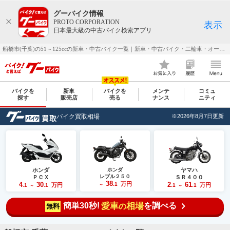
グーバイク情報
PROTO CORPORATION
表示
日本最大級の中古バイク検索アプリ
船橋市(千葉)の51～125ccの新車・中古バイク一覧｜新車・中古バイク・二輪車・オートバイ情報なら【グーバイク(GooBike)】
バイクを
新車
バイクを
メンテ
コミュ
探す
販売店
売る
ナンス
ニティ
バイク買取相場
※2026年8月7日更新
ホンダ
ホンダ
ヤマハ
レブル２５０
ＰＣＸ
ＳＲ４００
38
4
30
万円
2
61
.1
万円
万円
.1
.1
～
.1
.1
～
～
簡単30秒!
愛車
相場
を調べる
の
無料