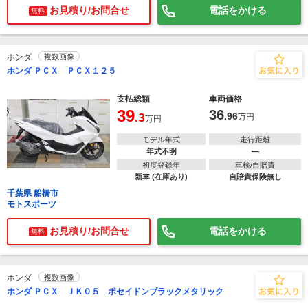
お見積り/お問合せ
電話をかける
無料
ホンダ
複数画像
ホンダ ＰＣＸ ＰＣＸ１２５
支払総額
車両価格
39
36
.3
.96
万円
万円
モデル年式
走行距離
年式不明
―
初度登録年
車検/自賠責
新車 (在庫あり)
自賠責保険無し
千葉県 船橋市
モトスポーツ
お見積り/お問合せ
電話をかける
無料
ホンダ
複数画像
ホンダ ＰＣＸ ＪＫ０５ ポセイドンブラックメタリック