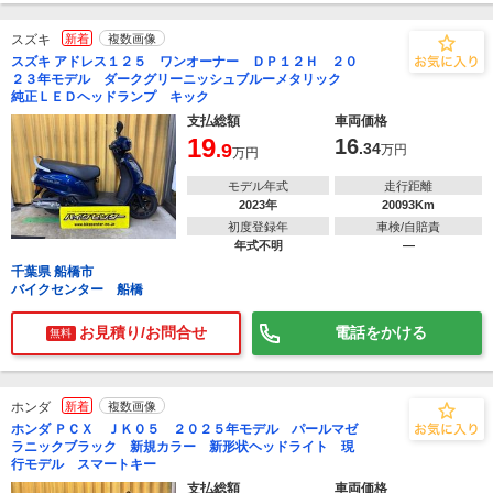
スズキ
新着
複数画像
スズキ アドレス１２５ ワンオーナー ＤＰ１２Ｈ ２０
２３年モデル ダークグリーニッシュブルーメタリック
純正ＬＥＤヘッドランプ キック
支払総額
車両価格
19
16
.9
.34
万円
万円
モデル年式
走行距離
2023年
20093Km
初度登録年
車検/自賠責
年式不明
―
千葉県 船橋市
バイクセンター 船橋
お見積り/お問合せ
電話をかける
無料
ホンダ
新着
複数画像
ホンダ ＰＣＸ ＪＫ０５ ２０２５年モデル パールマゼ
ラニックブラック 新規カラー 新形状ヘッドライト 現
行モデル スマートキー
支払総額
車両価格