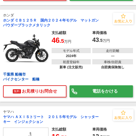
ホンダ
ホンダ ＣＢ１２５Ｒ 国内２０２４年モデル マットガン
パウダーブラックメタリック
支払総額
車両価格
46
43
.5
.5
万円
万円
モデル年式
走行距離
2024年
―
初度登録年
車検/自賠責
新車 (注文販売)
自賠責保険無し
千葉県 船橋市
バイクセンター 船橋
お見積り/お問合せ
電話をかける
無料
ヤマハ
ヤマハ ＡＸＩＳトリート ２０１５年モデル シャッター
キー インジェクション
支払総額
車両価格