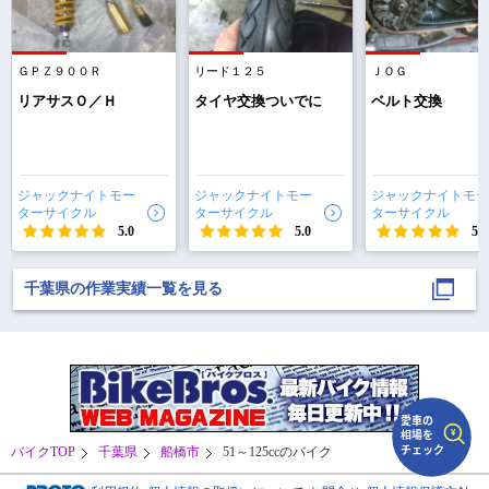
で
相場をチェック！
車種選択するだけ、かんたん相場検索
ＧＰＺ９００Ｒ
リード１２５
ＪＯＧ
リアサスＯ／Ｈ
タイヤ交換ついでに
ベルト交換
まずはメーカーを選択する
排気量
ジャックナイトモー
ジャックナイトモー
ジャックナイトモー
車種
ターサイクル
ターサイクル
ターサイクル
5.0
5.0
5.0
型式(任意)
千葉県の作業実績一覧を見る
走行距離(任意)
バイクTOP
千葉県
船橋市
51～125ccのバイク