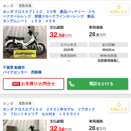
ホンダ
複数画像
ホンダ クロスカブ１１０ ２０年 新品バッテリー スモ
ークテールレンズ 前後スモークウインカーレンズ 新品
タンデムシート ＬＥＤ ＵＳＢ
支払総額
車両価格
32
28
.58
.8
万円
万円
モデル年式
走行距離
2020年
9942Km
初度登録年
車検/自賠責
―
自賠責保険無し
千葉県 船橋市
バイクセンター 西船橋
お見積り/お問合せ
電話をかける
無料
ホンダ
複数画像
ホンダ クロスカブ１１０ ２０２１年モデル リアボック
ス フロントキャリア セル付き ＬＥＤライト
支払総額
車両価格
32
28
.58
.8
万円
万円