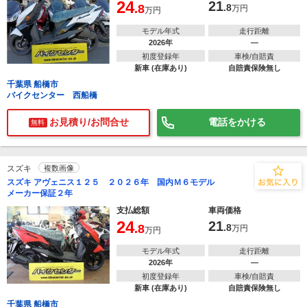
24
21
.8
.8
万円
万円
モデル年式
走行距離
2026年
―
初度登録年
車検/自賠責
新車 (在庫あり)
自賠責保険無し
千葉県 船橋市
バイクセンター 西船橋
お見積り/お問合せ
電話をかける
無料
スズキ
複数画像
スズキ アヴェニス１２５ ２０２６年 国内Ｍ６モデル
メーカー保証２年
支払総額
車両価格
24
21
.8
.8
万円
万円
モデル年式
走行距離
2026年
―
初度登録年
車検/自賠責
新車 (在庫あり)
自賠責保険無し
千葉県 船橋市