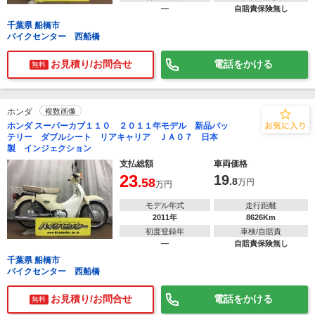
―
自賠責保険無し
千葉県 船橋市
バイクセンター 西船橋
お見積り/お問合せ
電話をかける
無料
ホンダ
複数画像
ホンダ スーパーカブ１１０ ２０１１年モデル 新品バッ
テリー ダブルシート リアキャリア ＪＡ０７ 日本
製 インジェクション
支払総額
車両価格
23
19
.58
.8
万円
万円
モデル年式
走行距離
2011年
8626Km
初度登録年
車検/自賠責
―
自賠責保険無し
千葉県 船橋市
バイクセンター 西船橋
お見積り/お問合せ
電話をかける
無料