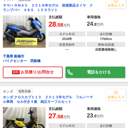
ヤマハ ＮＭＡＸ ２０１８年モデル 前後新品タイヤ ク
ランプバー ＡＢＳ ＬＥＤライト
支払総額
車両価格
28
24
.58
.8
万円
万円
モデル年式
走行距離
2018年
7765Km
初度登録年
車検/自賠責
―
自賠責保険無し
千葉県 船橋市
バイクセンター 西船橋
お見積り/お問合せ
電話をかける
無料
ホンダ
複数画像
ホンダ クロスカブ１１０ ２０１３年モデル フルノーマ
ル車両 セル付き４速 純正キーフルセット
支払総額
車両価格
27
23
.58
.8
万円
万円
モデル年式
走行距離