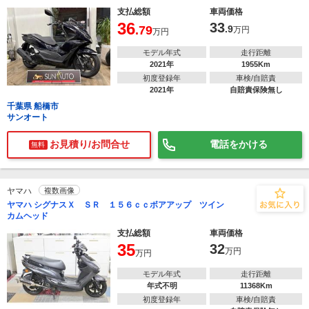
支払総額
車両価格
36
33
.79
.9
万円
万円
モデル年式
走行距離
2021年
1955Km
初度登録年
車検/自賠責
2021年
自賠責保険無し
千葉県 船橋市
サンオート
お見積り/お問合せ
電話をかける
無料
ヤマハ
複数画像
ヤマハ シグナスＸ ＳＲ １５６ｃｃボアアップ ツイン
カムヘッド
支払総額
車両価格
35
32
万円
万円
モデル年式
走行距離
年式不明
11368Km
初度登録年
車検/自賠責