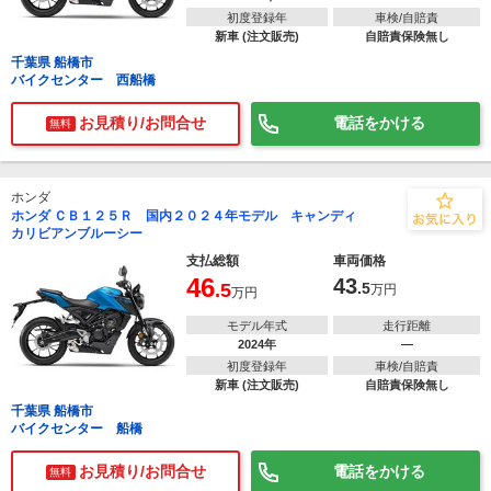
初度登録年
車検/自賠責
新車 (注文販売)
自賠責保険無し
千葉県 船橋市
バイクセンター 西船橋
お見積り/お問合せ
電話をかける
無料
ホンダ
ホンダ ＣＢ１２５Ｒ 国内２０２４年モデル キャンディ
カリビアンブルーシー
支払総額
車両価格
46
43
.5
.5
万円
万円
モデル年式
走行距離
2024年
―
初度登録年
車検/自賠責
新車 (注文販売)
自賠責保険無し
千葉県 船橋市
バイクセンター 船橋
お見積り/お問合せ
電話をかける
無料