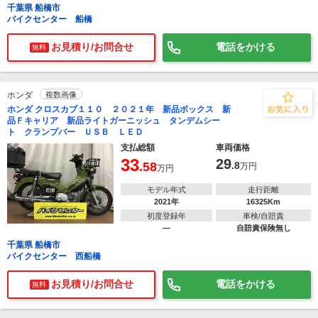
千葉県 船橋市
バイクセンター 船橋
お見積り/お問合せ
電話をかける
無料
ホンダ
複数画像
ホンダ クロスカブ１１０ ２０２１年 新品ボックス 新
品Ｆキャリア 新品ライトガーニッシュ タンデムシー
ト クランプバー ＵＳＢ ＬＥＤ
支払総額
車両価格
33
29
.58
.8
万円
万円
モデル年式
走行距離
2021年
16325Km
初度登録年
車検/自賠責
―
自賠責保険無し
千葉県 船橋市
バイクセンター 西船橋
お見積り/お問合せ
電話をかける
無料