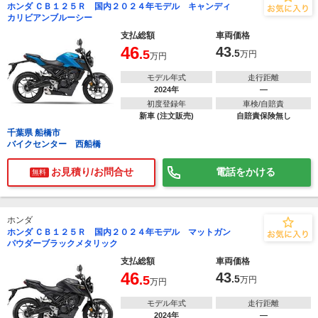
ホンダ ＣＢ１２５Ｒ 国内２０２４年モデル キャンディ
カリビアンブルーシー
支払総額
車両価格
46
43
.5
.5
万円
万円
モデル年式
走行距離
2024年
―
初度登録年
車検/自賠責
新車 (注文販売)
自賠責保険無し
千葉県 船橋市
バイクセンター 西船橋
お見積り/お問合せ
電話をかける
無料
ホンダ
ホンダ ＣＢ１２５Ｒ 国内２０２４年モデル マットガン
パウダーブラックメタリック
支払総額
車両価格
46
43
.5
.5
万円
万円
モデル年式
走行距離
2024年
―