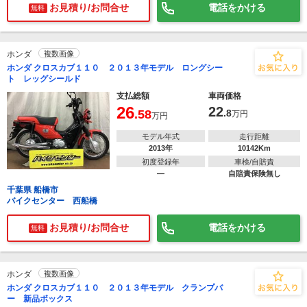
お見積り/お問合せ
電話をかける
無料
ホンダ
複数画像
ホンダ クロスカブ１１０ ２０１３年モデル ロングシー
ト レッグシールド
支払総額
車両価格
26
22
.58
.8
万円
万円
モデル年式
走行距離
2013年
10142Km
初度登録年
車検/自賠責
―
自賠責保険無し
千葉県 船橋市
バイクセンター 西船橋
お見積り/お問合せ
電話をかける
無料
ホンダ
複数画像
ホンダ クロスカブ１１０ ２０１３年モデル クランプバ
ー 新品ボックス