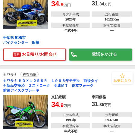
34
31
.9
.34
万円
万円
モデル年式
走行距離
2020年
16122Km
初度登録年
車検/自賠責
年式不明
―
千葉県 船橋市
バイクセンター 船橋
お見積り/お問合せ
電話をかける
無料
カワサキ
複数画像
カワサキ ＫＤＸ１２５ＳＲ １９９３年モデル 前後タイ
ヤ新品交換済 ２ストローク ６速ＭＴ 倒立フォーク
前後ディスクブレーキ
支払総額
車両価格
34
31
.9
.35
万円
万円
モデル年式
走行距離
1993年
6937Km
初度登録年
車検/自賠責
年式不明
―