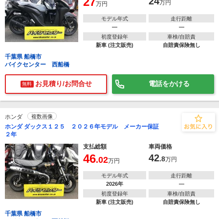
27
24
万円
万円
モデル年式
走行距離
―
―
初度登録年
車検/自賠責
新車 (注文販売)
自賠責保険無し
千葉県 船橋市
バイクセンター 西船橋
お見積り/お問合せ
電話をかける
無料
ホンダ
複数画像
ホンダ ダックス１２５ ２０２６年モデル メーカー保証
２年
支払総額
車両価格
46
42
.02
.8
万円
万円
モデル年式
走行距離
2026年
―
初度登録年
車検/自賠責
新車 (注文販売)
自賠責保険無し
千葉県 船橋市