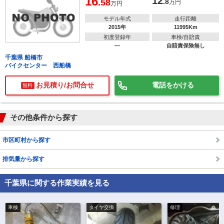
16
12
.58
.8
万円
万円
モデル年式
走行距離
2015年
11995Km
初度登録年
車検/自賠責
―
自賠責保険無し
千葉県 船橋市
バイクセンター 西船橋
お見積り/お問合せ
電話をかける
無料
その他条件から探す
市区町村から探す
排気量から探す
千葉県に関する作業実績を見る
車検
タイヤ交換
修理