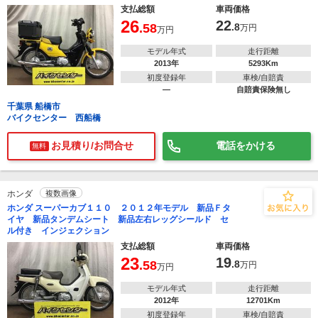
支払総額
車両価格
26
22
.58
.8
万円
万円
モデル年式
走行距離
2013年
5293Km
初度登録年
車検/自賠責
―
自賠責保険無し
千葉県 船橋市
バイクセンター 西船橋
お見積り/お問合せ
電話をかける
無料
ホンダ
複数画像
ホンダ スーパーカブ１１０ ２０１２年モデル 新品Ｆタ
イヤ 新品タンデムシート 新品左右レッグシールド セ
ル付き インジェクション
支払総額
車両価格
23
19
.58
.8
万円
万円
モデル年式
走行距離
2012年
12701Km
初度登録年
車検/自賠責