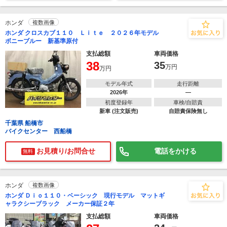
ホンダ
複数画像
ホンダ クロスカブ１１０ Ｌｉｔｅ ２０２６年モデル
ボニーブルー 新基準原付
支払総額
車両価格
38
35
万円
万円
モデル年式
走行距離
2026年
―
初度登録年
車検/自賠責
新車 (注文販売)
自賠責保険無し
千葉県 船橋市
バイクセンター 西船橋
お見積り/お問合せ
電話をかける
無料
ホンダ
複数画像
ホンダ Ｄｉｏ１１０・ベーシック 現行モデル マットギ
ャラクシーブラック メーカー保証２年
支払総額
車両価格