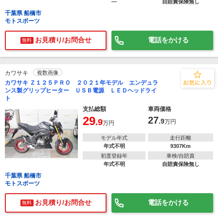
―
自賠責保険無し
千葉県 船橋市
モトスポーツ
お見積り/お問合せ
電話をかける
無料
カワサキ
複数画像
カワサキ Ｚ１２５ＰＲＯ ２０２１年モデル エンデュラ
ンス製グリップヒーター ＵＳＢ電源 ＬＥＤヘッドライ
ト
支払総額
車両価格
29
27
.9
.9
万円
万円
モデル年式
走行距離
年式不明
9307Km
初度登録年
車検/自賠責
年式不明
自賠責保険無し
千葉県 船橋市
モトスポーツ
お見積り/お問合せ
電話をかける
無料