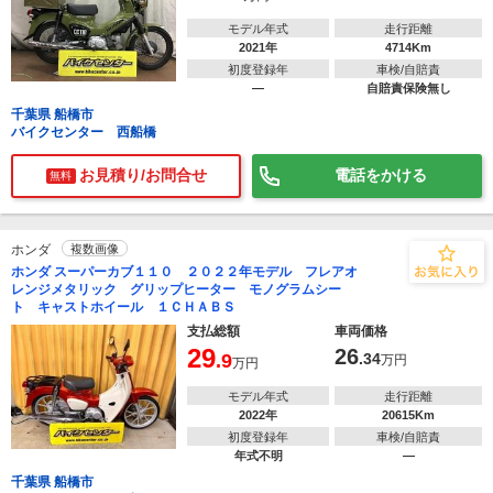
モデル年式
走行距離
2021年
4714Km
初度登録年
車検/自賠責
―
自賠責保険無し
千葉県 船橋市
バイクセンター 西船橋
お見積り/お問合せ
電話をかける
無料
ホンダ
複数画像
ホンダ スーパーカブ１１０ ２０２２年モデル フレアオ
レンジメタリック グリップヒーター モノグラムシー
ト キャストホイール １ＣＨＡＢＳ
支払総額
車両価格
29
26
.9
.34
万円
万円
モデル年式
走行距離
2022年
20615Km
初度登録年
車検/自賠責
年式不明
―
千葉県 船橋市