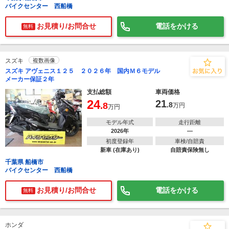
バイクセンター 西船橋
お見積り/お問合せ
電話をかける
無料
スズキ
複数画像
スズキ アヴェニス１２５ ２０２６年 国内Ｍ６モデル
メーカー保証２年
支払総額
車両価格
24
21
.8
.8
万円
万円
モデル年式
走行距離
2026年
―
初度登録年
車検/自賠責
新車 (在庫あり)
自賠責保険無し
千葉県 船橋市
バイクセンター 西船橋
お見積り/お問合せ
電話をかける
無料
ホンダ