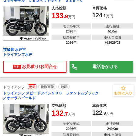
２６年モデル ＬＥＤヘッドライト ＵＳＢ－Ｃ
支払総額
車両価格
133
124
.9
.1
万円
万円
モデル年式
走行距離
2026年
51Km
初度登録年
車検/自賠責
2026年
検2029/02
茨城県 水戸市
トライアンフ水戸
お見積り/お問合せ
電話をかける
無料
トライアンフ
更新
複数画像
動画
トライアンフ スピードツイン９００ ファントムブラック
／オーラムゴールド
支払総額
車両価格
132
122
.7
.9
万円
万円
モデル年式
走行距離
2026年
249Km
初度登録年
車検/自賠責