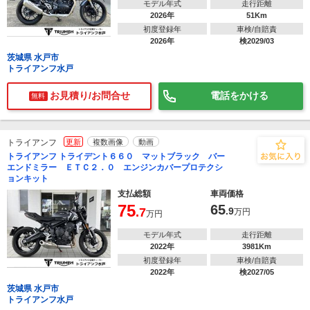
モデル年式
走行距離
2026年
51Km
初度登録年
車検/自賠責
2026年
検2029/03
茨城県 水戸市
トライアンフ水戸
お見積り/お問合せ
電話をかける
無料
トライアンフ
更新
複数画像
動画
トライアンフ トライデント６６０ マットブラック バー
エンドミラー ＥＴＣ２．０ エンジンカバープロテクシ
ョンキット
支払総額
車両価格
75
65
.7
.9
万円
万円
モデル年式
走行距離
2022年
3981Km
初度登録年
車検/自賠責
2022年
検2027/05
茨城県 水戸市
トライアンフ水戸