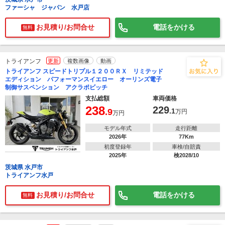
ファーシャ ジャパン 水戸店
お見積り/お問合せ
電話をかける
無料
トライアンフ
更新
複数画像
動画
トライアンフ スピードトリプル１２００ＲＸ リミテッド
エディション パフォーマンスイエロー オーリンズ電子
制御サスペンション アクラポビッチ
支払総額
車両価格
238
229
.9
.1
万円
万円
モデル年式
走行距離
2026年
77Km
初度登録年
車検/自賠責
2025年
検2028/10
茨城県 水戸市
トライアンフ水戸
お見積り/お問合せ
電話をかける
無料