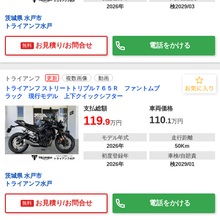
2026年
検2029/03
茨城県 水戸市
トライアンフ水戸
お見積り/お問合せ
電話をかける
無料
トライアンフ
更新
複数画像
動画
トライアンフ ストリートトリプル７６５Ｒ ファントムブ
ラック 現行モデル 上下クイックシフター
支払総額
車両価格
119
110
.9
.1
万円
万円
モデル年式
走行距離
2026年
50Km
初度登録年
車検/自賠責
2026年
検2029/01
茨城県 水戸市
トライアンフ水戸
お見積り/お問合せ
電話をかける
無料