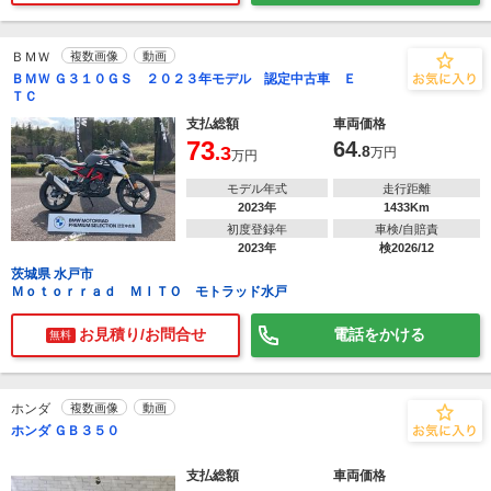
ＢＭＷ
複数画像
動画
ＢＭＷ Ｇ３１０ＧＳ ２０２３年モデル 認定中古車 Ｅ
ＴＣ
支払総額
車両価格
73
64
.3
.8
万円
万円
モデル年式
走行距離
2023年
1433Km
初度登録年
車検/自賠責
2023年
検2026/12
茨城県 水戸市
Ｍｏｔｏｒｒａｄ ＭＩＴＯ モトラッド水戸
お見積り/お問合せ
電話をかける
無料
ホンダ
複数画像
動画
ホンダ ＧＢ３５０
支払総額
車両価格