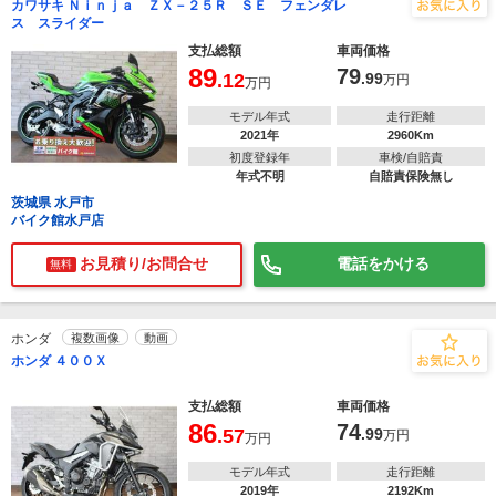
カワサキ Ｎｉｎｊａ ＺＸ－２５Ｒ ＳＥ フェンダレ
ス スライダー
支払総額
車両価格
89
79
.12
.99
万円
万円
モデル年式
走行距離
2021年
2960Km
初度登録年
車検/自賠責
年式不明
自賠責保険無し
茨城県 水戸市
バイク館水戸店
お見積り/お問合せ
電話をかける
無料
ホンダ
複数画像
動画
ホンダ ４００Ｘ
支払総額
車両価格
86
74
.57
.99
万円
万円
モデル年式
走行距離
2019年
2192Km