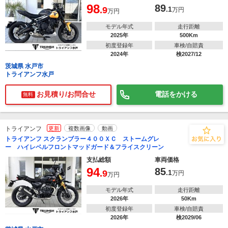
98
89
.9
.1
万円
万円
モデル年式
走行距離
2025年
500Km
初度登録年
車検/自賠責
2024年
検2027/12
茨城県 水戸市
トライアンフ水戸
お見積り/お問合せ
電話をかける
無料
トライアンフ
更新
複数画像
動画
トライアンフ スクランブラー４００ＸＣ ストームグレ
ー ハイレベルフロントマッドガード＆フライスクリーン
支払総額
車両価格
94
85
.9
.1
万円
万円
モデル年式
走行距離
2026年
50Km
初度登録年
車検/自賠責
2026年
検2029/06