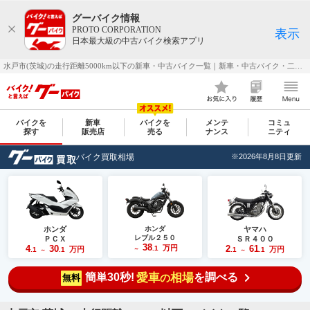
グーバイク情報
PROTO CORPORATION
表示
日本最大級の中古バイク検索アプリ
水戸市(茨城)の走行距離5000km以下の新車・中古バイク一覧｜新車・中古バイク・二輪車・オートバイ情報なら【グーバイク(GooBike)】
バイクを
新車
バイクを
メンテ
コミュ
探す
販売店
売る
ナンス
ニティ
バイク買取相場
※2026年8月8日更新
ホンダ
ホンダ
ヤマハ
レブル２５０
ＰＣＸ
ＳＲ４００
38
4
30
万円
2
61
.1
万円
万円
.1
.1
～
.1
.1
～
～
簡単30秒!
愛車
相場
を調べる
の
無料