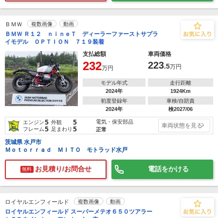
ＢＭＷ
複数画像
動画
ＢＭＷ Ｒ１２ ｎｉｎｅＴ ディーラーファーストサプラ
イモデル ＯＰＴＩＯＮ ７１９装着
支払総額
車両価格
232
223
.5
万円
万円
モデル年式
走行距離
2024年
1924Km
初度登録年
車検/自賠責
2024年
検2027/06
5
5
電気・保安部品
エンジン
外観
車両状態を見る
5
5
フレーム
足まわり
正常
茨城県 水戸市
Ｍｏｔｏｒｒａｄ ＭＩＴＯ モトラッド水戸
お見積り/お問合せ
電話をかける
無料
ロイヤルエンフィールド
複数画像
動画
ロイヤルエンフィールド スーパーメテオ６５０ツアラー