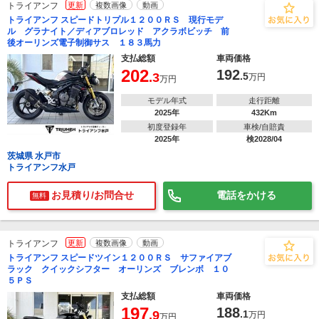
トライアンフ
更新
複数画像
動画
トライアンフ スピードトリプル１２００ＲＳ 現行モデ
ル グラナイト／ディアブロレッド アクラボビッチ 前
後オーリンズ電子制御サス １８３馬力
支払総額
車両価格
202
192
.3
.5
万円
万円
モデル年式
走行距離
2025年
432Km
初度登録年
車検/自賠責
2025年
検2028/04
茨城県 水戸市
トライアンフ水戸
お見積り/お問合せ
電話をかける
無料
トライアンフ
更新
複数画像
動画
トライアンフ スピードツイン１２００ＲＳ サファイアブ
ラック クイックシフター オーリンズ ブレンボ １０
５ＰＳ
支払総額
車両価格
197
188
.9
.1
万円
万円