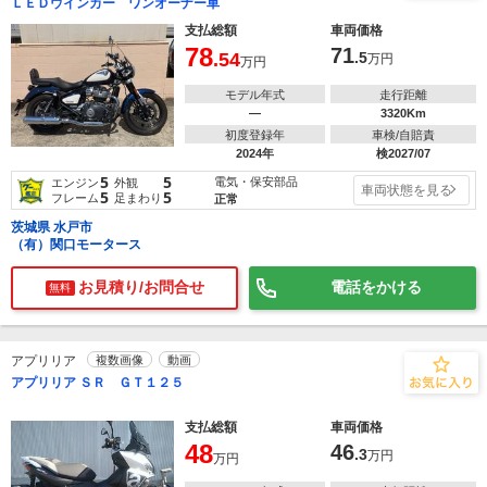
ＬＥＤウインカー ワンオーナー車
支払総額
車両価格
78
71
.54
.5
万円
万円
モデル年式
走行距離
―
3320Km
初度登録年
車検/自賠責
2024年
検2027/07
5
5
電気・保安部品
エンジン
外観
車両状態を見る
5
5
フレーム
足まわり
正常
茨城県 水戸市
（有）関口モータース
お見積り/お問合せ
電話をかける
無料
アプリリア
複数画像
動画
アプリリア ＳＲ ＧＴ１２５
支払総額
車両価格
48
46
.3
万円
万円