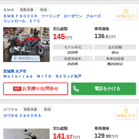
ＢＭＷ
複数画像
動画
ＢＭＷ Ｆ９００ＸＲ ツーリング ローダウン クルーズ
コントロール ＥＴＣ
支払総額
車両価格
145
136
.5
万円
万円
モデル年式
走行距離
2026年
3Km
初度登録年
車検/自賠責
2025年
検2028/12
茨城県 水戸市
Ｍｏｔｏｒｒａｄ ＭＩＴＯ モトラッド水戸
お見積り/お問合せ
電話をかける
無料
カワサキ
複数画像
動画
カワサキ Ｚ９００ＲＳ
支払総額
車両価格
141
129
.57
.99
万円
万円