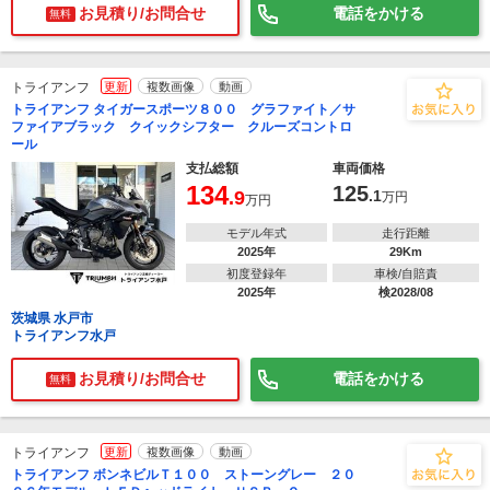
お見積り/お問合せ
電話をかける
無料
トライアンフ
更新
複数画像
動画
トライアンフ タイガースポーツ８００ グラファイト／サ
ファイアブラック クイックシフター クルーズコントロ
ール
支払総額
車両価格
134
125
.9
.1
万円
万円
モデル年式
走行距離
2025年
29Km
初度登録年
車検/自賠責
2025年
検2028/08
茨城県 水戸市
トライアンフ水戸
お見積り/お問合せ
電話をかける
無料
トライアンフ
更新
複数画像
動画
トライアンフ ボンネビルＴ１００ ストーングレー ２０