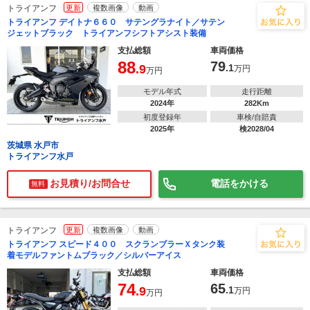
トライアンフ
更新
複数画像
動画
トライアンフ デイトナ６６０ サテングラナイト／サテン
ジェットブラック トライアンフシフトアシスト装備
支払総額
車両価格
88
79
.9
.1
万円
万円
モデル年式
走行距離
2024年
282Km
初度登録年
車検/自賠責
2025年
検2028/04
茨城県 水戸市
トライアンフ水戸
お見積り/お問合せ
電話をかける
無料
トライアンフ
更新
複数画像
動画
トライアンフ スピード４００ スクランブラーＸタンク装
着モデルファントムブラック／シルバーアイス
支払総額
車両価格
74
65
.9
.1
万円
万円