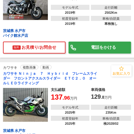
モデル年式
走行距離
2019年
2502Km
初度登録年
車検/自賠責
2019年
車検無し
茨城県 水戸市
バイク館水戸店
お見積り/お問合せ
電話をかける
無料
カワサキ
複数画像
動画
カワサキ Ｎｉｎｊａ ７ Ｈｙｂｒｉｄ フレームスライ
ダー フロントアクスルスライダー ＥＴＣ２．０ オー
ルＬＥＤライティング
支払総額
車両価格
137
129
.96
.8
万円
万円
モデル年式
走行距離
2025年
235Km
初度登録年
車検/自賠責
2025年
検2028/02
茨城県 水戸市