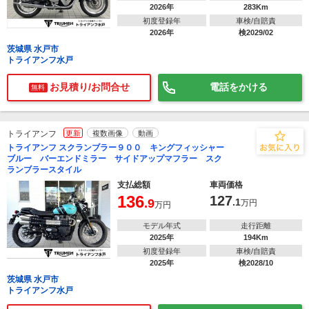
2026年
283Km
初度登録年
車検/自賠責
2026年
検2029/02
茨城県 水戸市
トライアンフ水戸
お見積り/お問合せ
電話をかける
無料
トライアンフ
更新
複数画像
動画
トライアンフ スクランブラー９００ キングフィッシャー
ブルー バーエンドミラー サイドアップマフラー スク
ランブラースタイル
支払総額
車両価格
136
127
.9
.1
万円
万円
モデル年式
走行距離
2025年
194Km
初度登録年
車検/自賠責
2025年
検2028/10
茨城県 水戸市
トライアンフ水戸