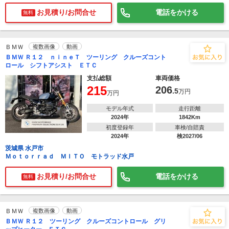
お見積り/お問合せ
電話をかける
無料
ＢＭＷ
複数画像
動画
ＢＭＷ Ｒ１２ ｎｉｎｅＴ ツーリング クルーズコント
ロール シフトアシスト ＥＴＣ
支払総額
車両価格
215
206
.5
万円
万円
モデル年式
走行距離
2024年
1842Km
初度登録年
車検/自賠責
2024年
検2027/06
茨城県 水戸市
Ｍｏｔｏｒｒａｄ ＭＩＴＯ モトラッド水戸
お見積り/お問合せ
電話をかける
無料
ＢＭＷ
複数画像
動画
ＢＭＷ Ｒ１２ ツーリング クルーズコントロール グリ