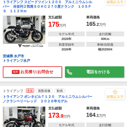
トライアンフ スピードツイン１２００ アルミニウムシル
バー 冷並列２気筒ＳＯＨＣ２７０度クランク １０５Ｐ
Ｓ １１２Ｎｍ
支払総額
車両価格
175
165
.2
万円
万円
モデル年式
走行距離
2026年
40Km
初度登録年
車検/自賠責
2026年
検2029/04
茨城県 水戸市
トライアンフ水戸
お見積り/お問合せ
電話をかける
無料
トライアンフ
更新
複数画像
動画
トライアンフ ボンネビルＴ１２０ アルミニウムシルバー
／クランベリーレッド ２０２６年モデル
支払総額
車両価格
173
164
.9
.1
万円
万円
モデル年式
走行距離