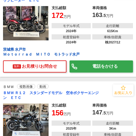
ップヒーター ＥＴＣ
支払総額
車両価格
172
163
.5
万円
万円
モデル年式
走行距離
2024年
615Km
初度登録年
車検/自賠責
2024年
検2027/12
茨城県 水戸市
Ｍｏｔｏｒｒａｄ ＭＩＴＯ モトラッド水戸
お見積り/お問合せ
電話をかける
無料
ＢＭＷ
複数画像
動画
ＢＭＷ Ｒ１２ スタンダードモデル 空冷ボクサーエンジ
ン ＥＴＣ
支払総額
車両価格
156
147
.5
万円
万円
モデル年式
走行距離
2025年
3Km
初度登録年
車検/自賠責