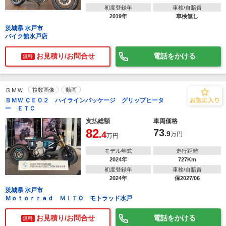
初度登録年
車検/自賠責
2019年
車検無し
茨城県 水戸市
バイク館水戸店
お見積り/お問合せ
電話をかける
無料
ＢＭＷ
複数画像
動画
ＢＭＷ ＣＥ０２ ハイラインパッケージ グリップヒータ
ー ＥＴＣ
支払総額
車両価格
82
73
.4
.9
万円
万円
モデル年式
走行距離
2024年
727Km
初度登録年
車検/自賠責
2024年
保2027/06
茨城県 水戸市
Ｍｏｔｏｒｒａｄ ＭＩＴＯ モトラッド水戸
お見積り/お問合せ
電話をかける
無料