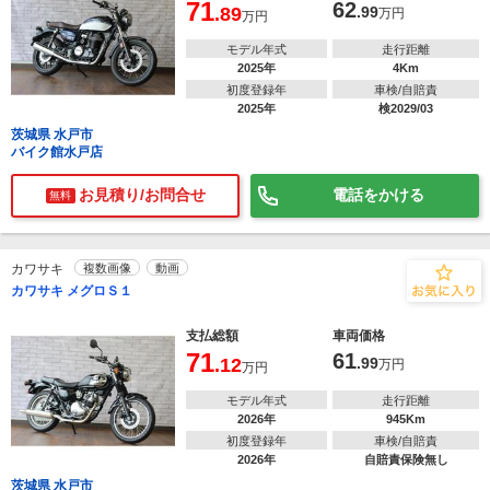
71
62
.89
.99
万円
万円
モデル年式
走行距離
2025年
4Km
初度登録年
車検/自賠責
2025年
検2029/03
茨城県 水戸市
バイク館水戸店
お見積り/お問合せ
電話をかける
無料
カワサキ
複数画像
動画
カワサキ メグロＳ１
支払総額
車両価格
71
61
.12
.99
万円
万円
モデル年式
走行距離
2026年
945Km
初度登録年
車検/自賠責
2026年
自賠責保険無し
茨城県 水戸市