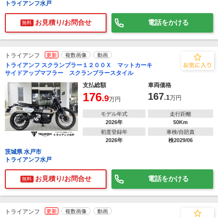
トライアンフ水戸
お見積り/お問合せ
電話をかける
無料
トライアンフ
更新
複数画像
動画
トライアンフ スクランブラー１２００Ｘ マットカーキ
サイドアップマフラー スクランブラースタイル
支払総額
車両価格
176
167
.9
.1
万円
万円
モデル年式
走行距離
2026年
50Km
初度登録年
車検/自賠責
2026年
検2029/06
茨城県 水戸市
トライアンフ水戸
お見積り/お問合せ
電話をかける
無料
トライアンフ
更新
複数画像
動画