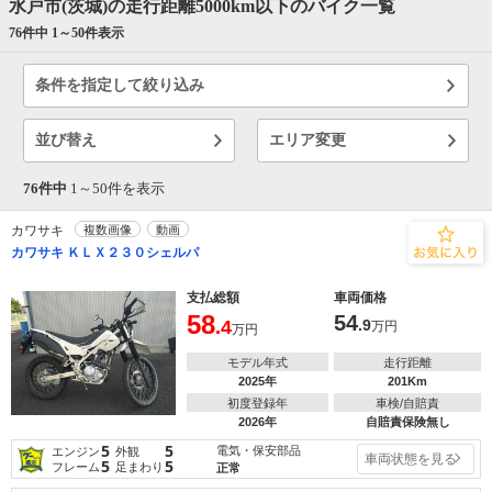
水戸市(茨城)の走行距離5000km以下のバイク一覧
76件中 1～
50
件表示
条件を指定して絞り込み
並び替え
エリア変更
76件中
1～
50
件を表示
カワサキ
複数画像
動画
カワサキ ＫＬＸ２３０シェルパ
支払総額
車両価格
58
54
.4
.9
万円
万円
モデル年式
走行距離
2025年
201Km
初度登録年
車検/自賠責
2026年
自賠責保険無し
5
5
電気・保安部品
エンジン
外観
車両状態を見る
5
5
フレーム
足まわり
正常