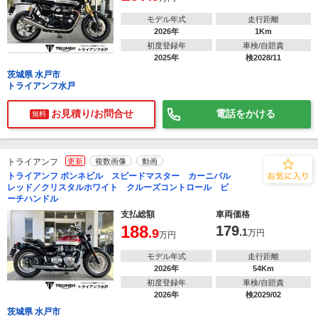
モデル年式
走行距離
2026年
1Km
初度登録年
車検/自賠責
2025年
検2028/11
茨城県 水戸市
トライアンフ水戸
お見積り/お問合せ
電話をかける
無料
トライアンフ
更新
複数画像
動画
トライアンフ ボンネビル スピードマスター カーニバル
レッド／クリスタルホワイト クルーズコントロール ビ
ーチハンドル
支払総額
車両価格
188
179
.9
.1
万円
万円
モデル年式
走行距離
2026年
54Km
初度登録年
車検/自賠責
2026年
検2029/02
茨城県 水戸市