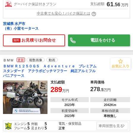
61
支払総額
グーバイク保証付きプラン
.56
万円
中古車でも安心！バイク保証とは
茨城県 水戸市
（有）小室モータース
お見積り/お問合せ
電話をかける
無料
ＢＭＷ
更新
複数画像
動画
ＢＭＷ Ｒ１２５０ＧＳ Ａｄｖｅｎｔｕｒｅ プレミアム
スタンダード アクラポビッチマフラー 純正アルミフル
パニアケース
支払総額
車両価格
289
278
.5
万円
万円
モデル年式
走行距離
2023年
2042Km
初度登録年
車検/自賠責
2023年
車検無し
5
5
電気・保安部品
エンジン
外観
車両状態を見る
5
5
フレーム
足まわり
正常