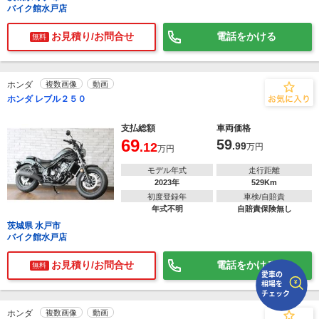
バイク館水戸店
で
相場をチェック！
お見積り/お問合せ
電話をかける
無料
車種選択するだけ、かんたん相場検索
まずはメーカーを選択する
ホンダ
複数画像
動画
ホンダ レブル２５０
排気量
支払総額
車両価格
車種
69
59
.12
.99
万円
万円
型式(任意)
モデル年式
走行距離
2023年
529Km
走行距離(任意)
初度登録年
車検/自賠責
年式不明
自賠責保険無し
茨城県 水戸市
バイク館水戸店
お見積り/お問合せ
電話をかける
無料
ホンダ
複数画像
動画