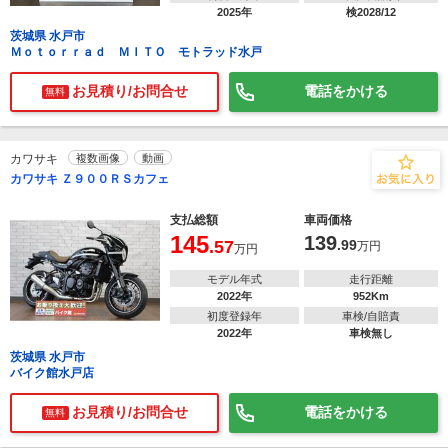
2025年
検2028/12
茨城県 水戸市
Ｍｏｔｏｒｒａｄ ＭＩＴＯ モトラッド水戸
お見積り/お問合せ
電話をかける
無料
カワサキ
複数画像
動画
カワサキ Ｚ９００ＲＳカフェ
支払総額
車両価格
145
139
.57
.99
万円
万円
モデル年式
走行距離
2022年
952Km
初度登録年
車検/自賠責
2022年
車検無し
茨城県 水戸市
バイク館水戸店
お見積り/お問合せ
電話をかける
無料