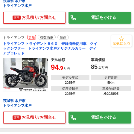
茨城県 水戸市
トライアンフ水戸
お見積り/お問合せ
電話をかける
無料
トライアンフ
更新
複数画像
動画
トライアンフ トライデント６６０ 登録済未使用車 クイ
ックシフター トライアンフ水戸オリジナルカラー ディ
アブロレッド
支払総額
車両価格
94
85
.9
.1
万円
万円
モデル年式
走行距離
2025年
5Km
初度登録年
車検/自賠責
2025年
検2028/05
茨城県 水戸市
トライアンフ水戸
お見積り/お問合せ
電話をかける
無料