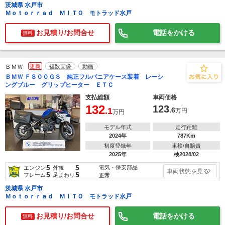
茨城県 水戸市
Ｍｏｔｏｒｒａｄ ＭＩＴＯ モトラッド水戸
お見積り/お問合せ
電話をかける
無料
ＢＭＷ
更新
複数画像
動画
ＢＭＷ Ｆ８００ＧＳ 純正フルパニアケース装着 レーシ
ングブルー グリップヒーター ＥＴＣ
支払総額
車両価格
132
123
.1
.6
万円
万円
モデル年式
走行距離
2024年
787Km
初度登録年
車検/自賠責
2025年
検2028/02
5
5
電気・保安部品
エンジン
外観
車両状態を見る
5
5
フレーム
足まわり
正常
茨城県 水戸市
Ｍｏｔｏｒｒａｄ ＭＩＴＯ モトラッド水戸
お見積り/お問合せ
電話をかける
無料