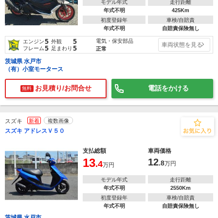
モデル年式
走行距離
年式不明
425Km
初度登録年
車検/自賠責
年式不明
自賠責保険無し
5
5
電気・保安部品
エンジン
外観
車両状態を見る
5
5
フレーム
足まわり
正常
茨城県 水戸市
（有）小室モータース
お見積り/お問合せ
電話をかける
無料
スズキ
新着
複数画像
スズキ アドレスＶ５０
支払総額
車両価格
13
12
.4
.8
万円
万円
モデル年式
走行距離
年式不明
2550Km
初度登録年
車検/自賠責
年式不明
自賠責保険無し
茨城県 水戸市