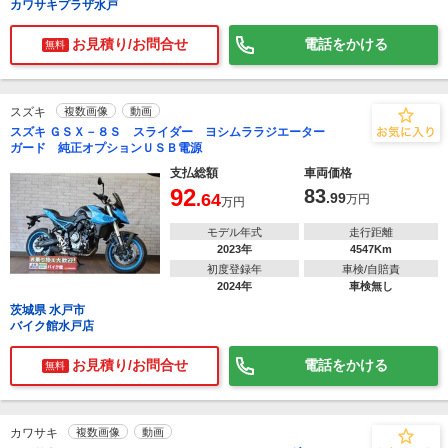
カワサキプラザ水戸
お見積り/お問合せ
電話をかける
無料
スズキ
複数画像
動画
スズキ ＧＳＸ－８Ｓ スライダー ヨシムララジエーター
ガード 純正オプションＵＳＢ電源
支払総額
車両価格
92
83
.64
.99
万円
万円
モデル年式
走行距離
2023年
4547Km
初度登録年
車検/自賠責
2024年
車検無し
茨城県 水戸市
バイク館水戸店
お見積り/お問合せ
電話をかける
無料
カワサキ
複数画像
動画