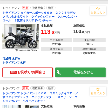
トライアンフ
更新
複数画像
動画
トライアンフ タイガースポーツ６６０ ２０２６モデル
クリスタルホワイト クイックシフター クルーズコント
ロール ３気筒ミドルアドベンチャー
支払総額
車両価格
113
103
.6
.8
万円
万円
モデル年式
走行距離
2026年
50Km
初度登録年
車検/自賠責
2026年
検2029/05
茨城県 水戸市
トライアンフ水戸
お見積り/お問合せ
電話をかける
無料
トライアンフ
更新
複数画像
動画
トライアンフ トライデント６６０ コスミックイエロー／
サファイアブラック クイックシフター スクリーン エ
ンジンカバー ベリーパンキット
支払総額
車両価格