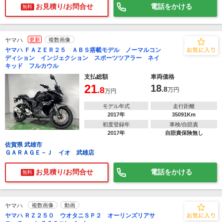
お見積り/お問合せ
電話をかける
無料
ヤマハ
更新
複数画像
ヤマハ ＦＡＺＥＲ２５ ＡＢＳ搭載モデル ノーマルコン
ディション インジェクション スポーツツアラー ネイ
キッド フルカウル
支払総額
車両価格
21
18
.8
.8
万円
万円
モデル年式
走行距離
2017年
35091Km
初度登録年
車検/自賠責
2017年
自賠責保険無し
佐賀県 武雄市
ＧＡＲＡＧＥ－Ｊ イオ 武雄店
お見積り/お問合せ
電話をかける
無料
ヤマハ
複数画像
動画
ヤマハ ＲＺ２５０ ウオタニＳＰ２ オーリンズリアサ