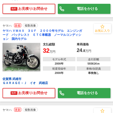
お見積り/お問合せ
電話をかける
無料
ヤマハ
新着
複数画像
ヤマハ ＶＭＡＸ ３ＵＦ ２０００年モデル エンジンガ
ード バックレスト ＥＴＣ車載器 ノーマルコンディシ
ョン 国内モデル
支払総額
車両価格
32
24
.8
万円
万円
モデル年式
走行距離
2000年
59361Km
初度登録年
車検/自賠責
2000年
車検無し
佐賀県 武雄市
ＧＡＲＡＧＥ－Ｊ イオ 武雄店
お見積り/お問合せ
電話をかける
無料
ヤマハ
更新
複数画像