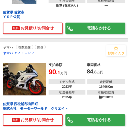
初度登録年
車検/自賠責
新車 (在庫あり)
―
佐賀県 佐賀市
ＹＳＰ佐賀
お見積り/お問合せ
電話をかける
無料
ヤマハ
複数画像
動画
ヤマハ ＹＺＦ－Ｒ７
支払総額
車両価格
90
84
.1
.8
万円
万円
モデル年式
走行距離
2023年
16406Km
初度登録年
車検/自賠責
2025年
検2028/02
佐賀県 西松浦郡有田町
株式会社 モーターワールド クリエイト
お見積り/お問合せ
電話をかける
無料