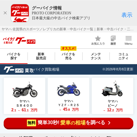
グーバイク情報
PROTO CORPORATION
表示
日本最大級の中古バイク検索アプリ
ヤマハ 佐賀県のスポーツ／レプリカの新車・中古バイク一覧｜新車・中古バイク・二輪車・オートバイ情報なら【グーバイク(GooBike)】
バイクを
新車
バイクを
メンテ
コミュ
探す
販売店
売る
ナンス
ニティ
バイク買取相場
※2026年8月8日更新
ヤマハ
ヤマハ
ヤマハ
ＹＺＦ－Ｒ２５
ＳＲ４００
ビーノ
45
2
61
万円
12
.8
万円
万円
.1
.1
～
.2
～
～
簡単30秒!
愛車
相場
を調べる
の
無料