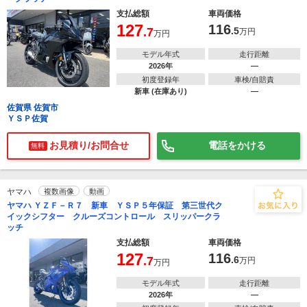
支払総額
車両価格
127
116
.7
.5
万円
万円
モデル年式
走行距離
2026年
―
初度登録年
車検/自賠責
新車 (在庫あり)
―
佐賀県 佐賀市
ＹＳＰ佐賀
お見積り/お問合せ
電話をかける
無料
ヤマハ
複数画像
動画
ヤマハ ＹＺＦ－Ｒ７ 新車 ＹＳＰ５年保証 第三世代ク
イックシフター クルーズコントロール スリッパークラ
ッチ
支払総額
車両価格
127
116
.7
.6
万円
万円
モデル年式
走行距離
2026年
―