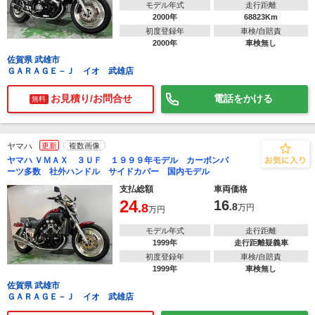
モデル年式
走行距離
2000年
68823Km
初度登録年
車検/自賠責
2000年
車検無し
佐賀県 武雄市
ＧＡＲＡＧＥ－Ｊ イオ 武雄店
お見積り/お問合せ
電話をかける
無料
ヤマハ
更新
複数画像
ヤマハ ＶＭＡＸ ３ＵＦ １９９９年モデル カーボンパ
ーツ多数 社外ハンドル サイドカバー 国内モデル
支払総額
車両価格
24
16
.8
.8
万円
万円
モデル年式
走行距離
1999年
走行距離疑義車
初度登録年
車検/自賠責
1999年
車検無し
佐賀県 武雄市
ＧＡＲＡＧＥ－Ｊ イオ 武雄店