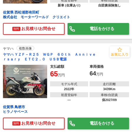
初度登録年
車検/自賠責
新車 (在庫あり)
自賠責保険無し
佐賀県 西松浦郡有田町
株式会社 モーターワールド クリエイト
お見積り/お問合せ
電話をかける
無料
ヤマハ
複数画像
ヤマハ ＹＺＦ－Ｒ２５ ＷＧＰ ６０ｔｈ Ａｎｎｉｖｅ
ｒｓａｒｙ ＥＴＣ２．０ ＵＳＢ電源
支払総額
車両価格
65
64
万円
万円
モデル年式
走行距離
2022年
3439Km
初度登録年
車検/自賠責
―
保2027/09
佐賀県 鳥栖市
ヒラノヤベース
お見積り/お問合せ
電話をかける
無料