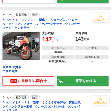
ヤマハ
複数画像
動画
ヤマハ ＸＳＲ９００ＧＰ 新車 クルーズコントロー
ル クイックシフター スリッパークラッチ ウィンカー
オートキャンセラー
支払総額
車両価格
147
143
万円
万円
モデル年式
走行距離
2026年
―
初度登録年
車検/自賠責
新車 (在庫あり)
―
佐賀県 佐賀市
ＹＳＰ佐賀
お見積り/お問合せ
電話をかける
無料
ヤマハ
複数画像
動画
ヤマハ ＹＺＦ－Ｒ７ 新車 ２０２６年モデル 第三世代
クイックシフター装備 クルーズコントロール スリッパ
ークラッチ