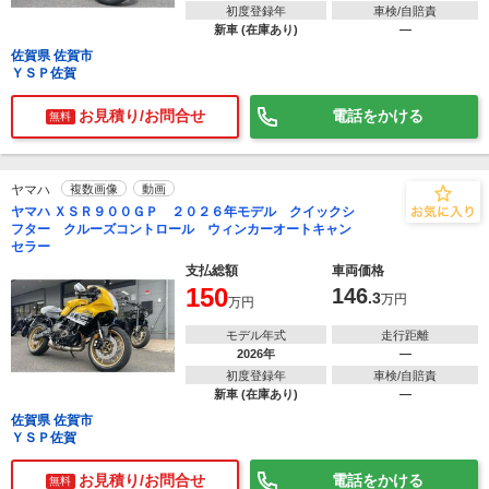
初度登録年
車検/自賠責
新車 (在庫あり)
―
佐賀県 佐賀市
ＹＳＰ佐賀
お見積り/お問合せ
電話をかける
無料
ヤマハ
複数画像
動画
ヤマハ ＸＳＲ９００ＧＰ ２０２６年モデル クイックシ
フター クルーズコントロール ウィンカーオートキャン
セラー
支払総額
車両価格
150
146
.3
万円
万円
モデル年式
走行距離
2026年
―
初度登録年
車検/自賠責
新車 (在庫あり)
―
佐賀県 佐賀市
ＹＳＰ佐賀
お見積り/お問合せ
電話をかける
無料