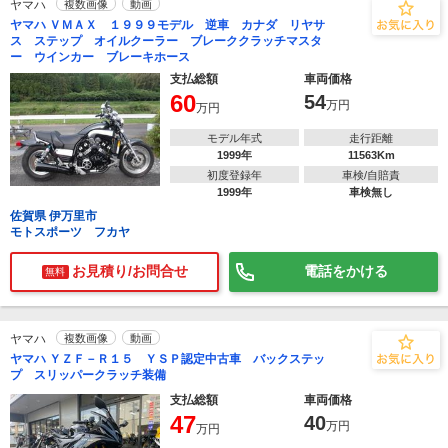
ヤマハ
複数画像
動画
ヤマハ ＶＭＡＸ １９９９モデル 逆車 カナダ リヤサ
ス ステップ オイルクーラー ブレーククラッチマスタ
ー ウインカー ブレーキホース
支払総額
車両価格
60
54
万円
万円
モデル年式
走行距離
1999年
11563Km
初度登録年
車検/自賠責
1999年
車検無し
佐賀県 伊万里市
モトスポーツ フカヤ
お見積り/お問合せ
電話をかける
無料
ヤマハ
複数画像
動画
ヤマハ ＹＺＦ－Ｒ１５ ＹＳＰ認定中古車 バックステッ
プ スリッパークラッチ装備
支払総額
車両価格
47
40
万円
万円