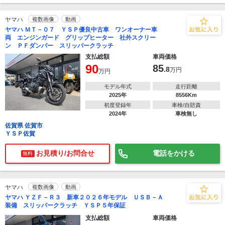
ヤマハ
複数画像
動画
ヤマハ ＭＴ－０７ ＹＳＰ優良中古車 ワンオーナー車
両 エンジンガード グリップヒーター 社外スクリー
ン ＰＦダンパー スリッパークラッチ
支払総額
車両価格
90
85
.8
万円
万円
モデル年式
走行距離
2025年
8556Km
初度登録年
車検/自賠責
2024年
車検無し
佐賀県 佐賀市
ＹＳＰ佐賀
お見積り/お問合せ
電話をかける
無料
ヤマハ
複数画像
動画
ヤマハ ＹＺＦ－Ｒ３ 新車２０２６年モデル ＵＳＢ－Ａ
装備 スリッパークラッチ ＹＳＰ５年保証
支払総額
車両価格