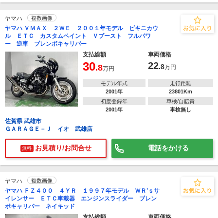
ヤマハ
複数画像
ヤマハ ＶＭＡＸ ２ＷＥ ２００１年モデル ビキニカウ
ル ＥＴＣ カスタムペイント Ｖブースト フルパワ
ー 逆車 ブレンボキャリパー
支払総額
車両価格
30
22
.8
.8
万円
万円
モデル年式
走行距離
2001年
23801Km
初度登録年
車検/自賠責
2001年
車検無し
佐賀県 武雄市
ＧＡＲＡＧＥ－Ｊ イオ 武雄店
お見積り/お問合せ
電話をかける
無料
ヤマハ
複数画像
ヤマハ ＦＺ４００ ４ＹＲ １９９７年モデル ＷＲ’ｓサ
イレンサー ＥＴＣ車載器 エンジンスライダー ブレン
ボキャリパー ネイキッド
支払総額
車両価格