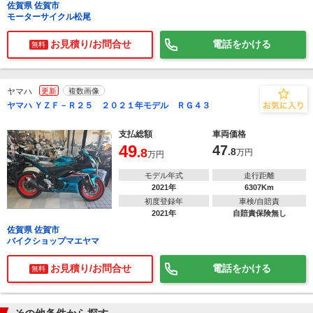
佐賀県 佐賀市
モーターサイクル松尾
お見積り/お問合せ
電話をかける
無料
ヤマハ
更新
複数画像
ヤマハ ＹＺＦ－Ｒ２５ ２０２１年モデル ＲＧ４３
支払総額
車両価格
49
47
.8
.8
万円
万円
モデル年式
走行距離
2021年
6307Km
初度登録年
車検/自賠責
2021年
自賠責保険無し
佐賀県 佐賀市
バイクショップマエヤマ
お見積り/お問合せ
電話をかける
無料