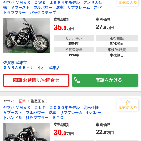
ヤマハ ＶＭＡＸ ２ＷＥ １９９４年モデル アメリカ仕
様 Ｖブースト フルパワー 逆車 サブフレーム スパ
トラマフラー バックステップ
支払総額
車両価格
35
27
.8
.8
万円
万円
モデル年式
走行距離
1994年
9740Km
初度登録年
車検/自賠責
1994年
車検無し
佐賀県 武雄市
ＧＡＲＡＧＥ－Ｊ イオ 武雄店
お見積り/お問合せ
電話をかける
無料
ヤマハ
更新
複数画像
ヤマハ ＶＭＡＸ ２ＬＴ ２０００年モデル 北米仕様
Ｖブースト フルパワー 逆車 サブフレーム セパレー
トハンドル 社外マフラー ＥＴＣ
支払総額
車両価格
30
22
.8
.8
万円
万円