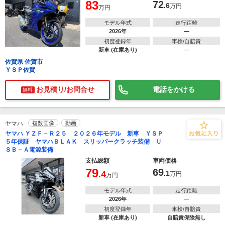
83
72
.6
万円
万円
モデル年式
走行距離
2026年
―
初度登録年
車検/自賠責
新車 (在庫あり)
―
佐賀県 佐賀市
ＹＳＰ佐賀
お見積り/お問合せ
電話をかける
無料
ヤマハ
複数画像
動画
ヤマハ ＹＺＦ－Ｒ２５ ２０２６年モデル 新車 ＹＳＰ
５年保証 ヤマハＢＬＡＫ スリッパークラッチ装備 Ｕ
ＳＢ－Ａ電源装備
支払総額
車両価格
79
69
.4
.1
万円
万円
モデル年式
走行距離
2026年
―
初度登録年
車検/自賠責
新車 (在庫あり)
自賠責保険無し