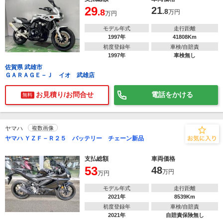
29
21
.8
.8
万円
万円
モデル年式
走行距離
1997年
41808Km
初度登録年
車検/自賠責
1997年
車検無し
佐賀県 武雄市
ＧＡＲＡＧＥ－Ｊ イオ 武雄店
お見積り/お問合せ
電話をかける
無料
ヤマハ
複数画像
ヤマハ ＹＺＦ－Ｒ２５ バッテリー チェーン新品
支払総額
車両価格
53
48
万円
万円
モデル年式
走行距離
2021年
8539Km
初度登録年
車検/自賠責
2021年
自賠責保険無し