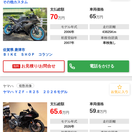
その他カスタム
支払総額
車両価格
70
65
万円
万円
モデル年式
走行距離
2006年
43825Km
初度登録年
車検/自賠責
2007年
車検無し
佐賀県 唐津市
ＢＩＫＥ ＳＨＯＰ コラソン
お見積り/お問合せ
電話をかける
無料
ヤマハ
複数画像
ヤマハ ＹＺＦ－Ｒ２５ ２０２６モデル
支払総額
車両価格
65
59
.6
.8
万円
万円
モデル年式
走行距離
2026年
―