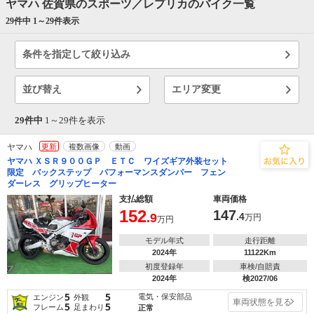
ヤマハ 佐賀県のスポーツ／レプリカのバイク一覧
29件中 1～
29
件表示
条件を指定して絞り込み
並び替え
エリア変更
29件中
1～
29
件を表示
ヤマハ
更新
複数画像
動画
ヤマハ ＸＳＲ９００ＧＰ ＥＴＣ ワイズギア外装セット
限定 バックステップ パフォーマンスダンパー フェン
ダーレス グリップヒーター
支払総額
車両価格
152
147
.9
.4
万円
万円
モデル年式
走行距離
2024年
11122Km
初度登録年
車検/自賠責
2024年
検2027/06
5
5
電気・保安部品
エンジン
外観
車両状態を見る
5
5
フレーム
足まわり
正常