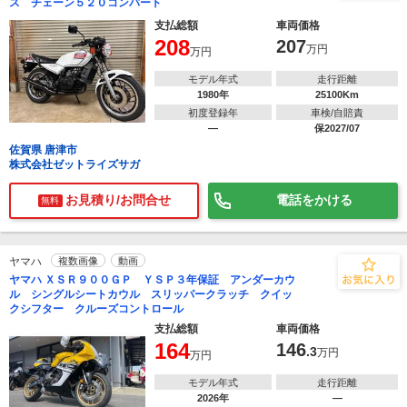
ス チェーン５２０コンバート
支払総額
車両価格
208
207
万円
万円
モデル年式
走行距離
1980年
25100Km
初度登録年
車検/自賠責
―
保2027/07
佐賀県 唐津市
株式会社ゼットライズサガ
お見積り/お問合せ
電話をかける
無料
ヤマハ
複数画像
動画
ヤマハ ＸＳＲ９００ＧＰ ＹＳＰ３年保証 アンダーカウ
ル シングルシートカウル スリッパークラッチ クイッ
クシフター クルーズコントロール
支払総額
車両価格
164
146
.3
万円
万円
モデル年式
走行距離
2026年
―