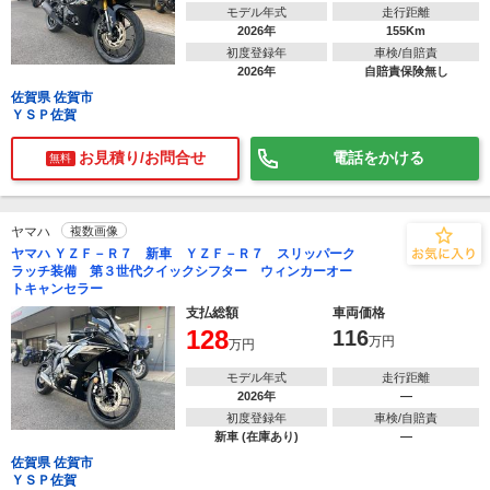
モデル年式
走行距離
2026年
155Km
初度登録年
車検/自賠責
2026年
自賠責保険無し
佐賀県 佐賀市
ＹＳＰ佐賀
お見積り/お問合せ
電話をかける
無料
ヤマハ
複数画像
ヤマハ ＹＺＦ－Ｒ７ 新車 ＹＺＦ－Ｒ７ スリッパーク
ラッチ装備 第３世代クイックシフター ウィンカーオー
トキャンセラー
支払総額
車両価格
128
116
万円
万円
モデル年式
走行距離
2026年
―
初度登録年
車検/自賠責
新車 (在庫あり)
―
佐賀県 佐賀市
ＹＳＰ佐賀