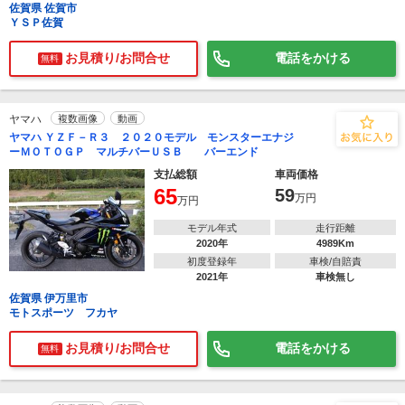
佐賀県 佐賀市
ＹＳＰ佐賀
お見積り/お問合せ
電話をかける
無料
ヤマハ
複数画像
動画
ヤマハ ＹＺＦ－Ｒ３ ２０２０モデル モンスターエナジ
ーＭＯＴＯＧＰ マルチバーＵＳＢ バーエンド
支払総額
車両価格
65
59
万円
万円
モデル年式
走行距離
2020年
4989Km
初度登録年
車検/自賠責
2021年
車検無し
佐賀県 伊万里市
モトスポーツ フカヤ
お見積り/お問合せ
電話をかける
無料