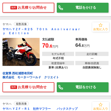
お見積り/お問合せ
電話をかける
無料
ヤマハ
複数画像
ヤマハ ＹＺＦ－Ｒ２５ ７０ｔｈ Ａｎｎｉｖｅｒｓａｒ
ｙ Ｅｄｉｔｉｏｎ
支払総額
車両価格
70
64
.6
.8
万円
万円
モデル年式
走行距離
年式不明
―
初度登録年
車検/自賠責
新車 (在庫あり)
自賠責保険無し
佐賀県 西松浦郡有田町
株式会社 モーターワールド クリエイト
お見積り/お問合せ
電話をかける
無料
ヤマハ
複数画像
ヤマハ ＹＺＦ－Ｒ１ 社外マフラー バックステップ