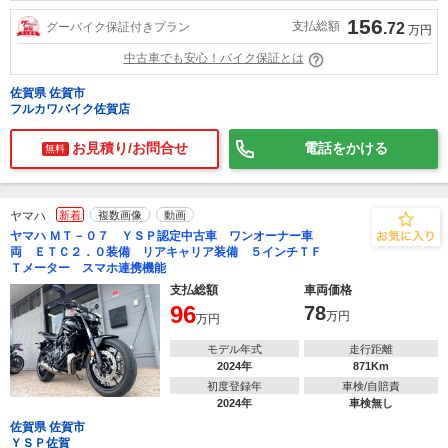
156
支払総額
グーバイク保証付きプラン
.72
万円
中古車でも安心！バイク保証とは
佐賀県 佐賀市
フルカワバイク佐賀店
お見積り/お問合せ
電話をかける
無料
ヤマハ
新着
複数画像
動画
ヤマハ ＭＴ－０７ ＹＳＰ認定中古車 ワンオーナー車
両 ＥＴＣ２．０装備 リアキャリア装備 ５インチＴＦ
Ｔメーター スマホ連携機能
支払総額
車両価格
96
78
万円
万円
モデル年式
走行距離
2024年
871Km
初度登録年
車検/自賠責
2024年
車検無し
佐賀県 佐賀市
ＹＳＰ佐賀