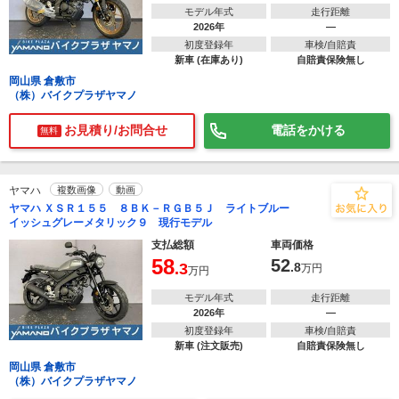
モデル年式
走行距離
2026年
―
初度登録年
車検/自賠責
新車 (在庫あり)
自賠責保険無し
岡山県 倉敷市
（株）バイクプラザヤマノ
お見積り/お問合せ
電話をかける
無料
ヤマハ
複数画像
動画
ヤマハ ＸＳＲ１５５ ８ＢＫ－ＲＧＢ５Ｊ ライトブルー
イッシュグレーメタリック９ 現行モデル
支払総額
車両価格
58
52
.3
.8
万円
万円
モデル年式
走行距離
2026年
―
初度登録年
車検/自賠責
新車 (注文販売)
自賠責保険無し
岡山県 倉敷市
（株）バイクプラザヤマノ