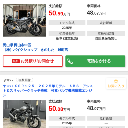
支払総額
車両価格
50
48
.59
.07
万円
万円
モデル年式
走行距離
2025年
―
初度登録年
車検/自賠責
新車 (注文販売)
自賠責保険無し
岡山県 岡山市中区
（株）バイクショップ きのした 雄町店
お見積り/お問合せ
電話をかける
無料
ヤマハ
複数画像
ヤマハ ＸＳＲ１２５ ２０２５年モデル ＡＢＳ アシス
ト＆スリッパークラッチ搭載 可変バルブ機構搭載エンジ
ン
支払総額
車両価格
50
48
.08
.07
万円
万円
モデル年式
走行距離
2025年
―