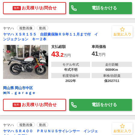
お見積り/お問合せ
電話をかける
無料
ヤマハ
複数画像
動画
ヤマハ ＸＳＲ１５５ 自賠責保険Ｒ９年１１月まで付 イ
ンジェクション キー２本
支払総額
車両価格
43
41
.2
万円
万円
モデル年式
走行距離
年式不明
6684Km
初度登録年
車検/自賠責
2022年
保2027/11
岡山県 岡山市中区
㈱Ｎ．ｇａｒａｇｅ
お見積り/お問合せ
電話をかける
無料
ヤマハ
複数画像
動画
ヤマハ ＳＲ４００ ＰＲＵＮＵＳサイレンサー インジェ