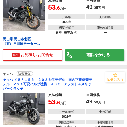
支払総額
車両価格
53
49
.6
.58
万円
万円
モデル年式
走行距離
2026年
―
初度登録年
車検/自賠責
新車 (在庫あり)
―
岡山県 岡山市北区
（有）戸田屋モータース
お見積り/お問合せ
電話をかける
無料
ヤマハ
複数画像
ヤマハ ＸＳＲ１５５ ２０２６年モデル 国内正規販売モ
デル ＶＶＡ可変バルブ機構 ＡＢＳ アシスト＆スリッ
パークラッチ
支払総額
車両価格
53
49
.6
.58
万円
万円
モデル年式
走行距離
2026年
―
初度登録年
車検/自賠責