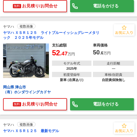
お見積り/お問合せ
電話をかける
無料
ヤマハ
複数画像
ヤマハ ＸＳＲ１２５ ライトブルーイッシュグレーメタリ
ック ２０２５年モデル
支払総額
車両価格
52
50
.47
.6
万円
万円
モデル年式
走行距離
2025年
―
初度登録年
車検/自賠責
新車 (在庫あり)
自賠責保険無し
岡山県 津山市
（有）ホンダウイングカドヤ
お見積り/お問合せ
電話をかける
無料
ヤマハ
複数画像
ヤマハ ＸＳＲ１２５ 最新モデル