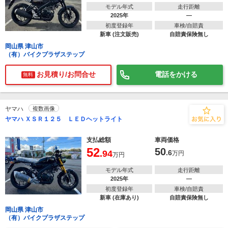
モデル年式
走行距離
2025年
―
初度登録年
車検/自賠責
新車 (注文販売)
自賠責保険無し
岡山県 津山市
（有）バイクプラザステップ
お見積り/お問合せ
電話をかける
無料
ヤマハ
複数画像
ヤマハ ＸＳＲ１２５ ＬＥＤヘットライト
支払総額
車両価格
52
50
.94
.6
万円
万円
モデル年式
走行距離
2025年
―
初度登録年
車検/自賠責
新車 (在庫あり)
自賠責保険無し
岡山県 津山市
（有）バイクプラザステップ