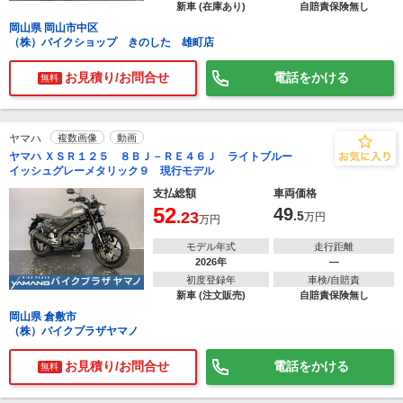
新車 (在庫あり)
自賠責保険無し
岡山県 岡山市中区
（株）バイクショップ きのした 雄町店
お見積り/お問合せ
電話をかける
無料
ヤマハ
複数画像
動画
ヤマハ ＸＳＲ１２５ ８ＢＪ－ＲＥ４６Ｊ ライトブルー
イッシュグレーメタリック９ 現行モデル
支払総額
車両価格
52
49
.23
.5
万円
万円
モデル年式
走行距離
2026年
―
初度登録年
車検/自賠責
新車 (注文販売)
自賠責保険無し
岡山県 倉敷市
（株）バイクプラザヤマノ
お見積り/お問合せ
電話をかける
無料