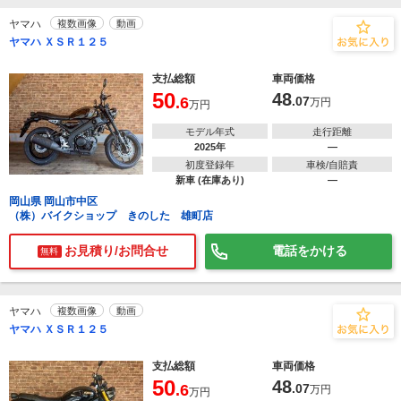
ヤマハ
複数画像
動画
ヤマハ ＸＳＲ１２５
支払総額
車両価格
50
48
.6
.07
万円
万円
モデル年式
走行距離
2025年
―
初度登録年
車検/自賠責
新車 (在庫あり)
―
岡山県 岡山市中区
（株）バイクショップ きのした 雄町店
お見積り/お問合せ
電話をかける
無料
ヤマハ
複数画像
動画
ヤマハ ＸＳＲ１２５
支払総額
車両価格
50
48
.6
.07
万円
万円