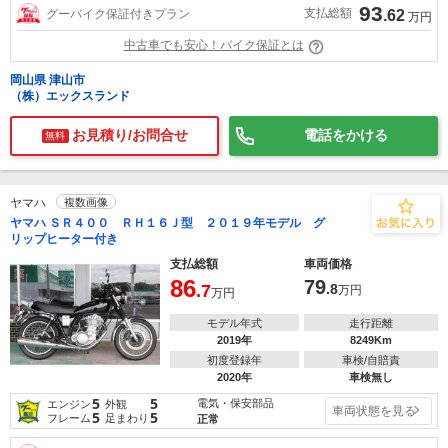
93
支払総額
グーバイク保証付きプラン
.62
万円
中古車でも安心！バイク保証とは
岡山県 津山市
（株）エックスランド
お見積り/お問合せ
電話をかける
無料
ヤマハ
複数画像
ヤマハ ＳＲ４００ ＲＨ１６Ｊ型 ２０１９年モデル グ
リップヒーター付き
支払総額
車両価格
86
79
.7
.8
万円
万円
モデル年式
走行距離
2019年
8249Km
初度登録年
車検/自賠責
2020年
車検無し
5
5
電気・保安部品
エンジン
外観
車両状態を見る
5
5
フレーム
足まわり
正常