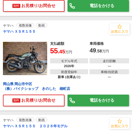
お見積り/お問合せ
電話をかける
無料
ヤマハ
複数画像
動画
ヤマハ ＸＳＲ１５５
支払総額
車両価格
55
49
.45
.58
万円
万円
モデル年式
走行距離
2026年
―
初度登録年
車検/自賠責
新車 (在庫あり)
―
岡山県 岡山市中区
（株）バイクショップ きのした 雄町店
お見積り/お問合せ
電話をかける
無料
ヤマハ
複数画像
動画
ヤマハ ＸＳＲ１５５ ２０２６年モデル