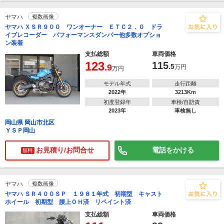
ヤマハ
複数画像
ヤマハ ＸＳＲ９００ ワンオーナー ＥＴＣ２．０ ドラ
イブレコーダー パフォーマンスダンパー他多数オプショ
ン装着
支払総額
車両価格
123
115
.9
.5
万円
万円
モデル年式
走行距離
2022年
3213Km
初度登録年
車検/自賠責
2023年
車検無し
岡山県 岡山市北区
ＹＳＰ岡山
お見積り/お問合せ
電話をかける
無料
ヤマハ
複数画像
ヤマハ ＳＲ４００ＳＰ １９８１年式 初期型 キャスト
ホイール 初期型 腰上ＯＨ済 リペイント済
支払総額
車両価格