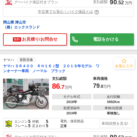
90
支払総額
グーバイク保証付きプラン
.52
万円
中古車でも安心！バイク保証とは
岡山県 津山市
（株）エックスランド
お見積り/お問合せ
電話をかける
無料
ヤマハ
複数画像
ヤマハ ＳＲ４００ ＲＨ１６Ｊ型 ２０１９年モデル ワ
ンオーナー車両 ノーマル ブラック
支払総額
車両価格
86
79
.7
.8
万円
万円
モデル年式
走行距離
2019年
5992Km
初度登録年
車検/自賠責
2019年
車検無し
5
5
電気・保安部品
エンジン
外観
車両状態を見る
5
5
フレーム
足まわり
正常
90
支払総額
グーバイク保証付きプラン