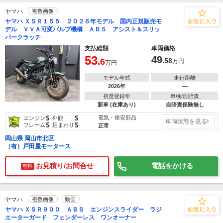
ヤマハ
複数画像
ヤマハ ＸＳＲ１５５ ２０２６年モデル 国内正規販売モ
デル ＶＶＡ可変バルブ機構 ＡＢＳ アシスト＆スリッ
パークラッチ
支払総額
車両価格
53
49
.6
.58
万円
万円
モデル年式
走行距離
2026年
―
初度登録年
車検/自賠責
新車 (在庫あり)
自賠責保険無し
S
S
電気・保安部品
エンジン
外観
車両状態を見る
S
S
フレーム
足まわり
正常
岡山県 岡山市北区
（有）戸田屋モータース
お見積り/お問合せ
電話をかける
無料
ヤマハ
複数画像
動画
ヤマハ ＸＳＲ９００ ＡＢＳ エンジンスライダー ラジ
エーターガード フェンダーレス ワンオーナー