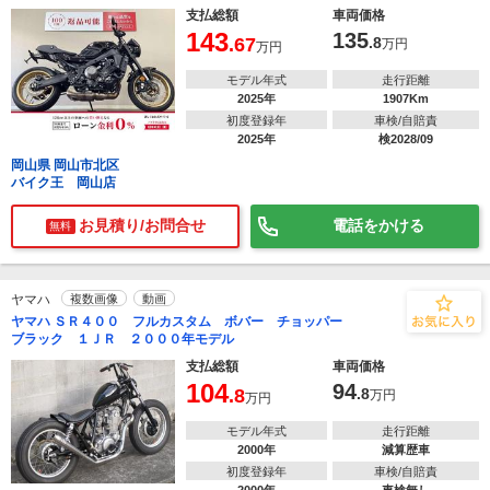
支払総額
車両価格
143
135
.67
.8
万円
万円
モデル年式
走行距離
2025年
1907Km
初度登録年
車検/自賠責
2025年
検2028/09
岡山県 岡山市北区
バイク王 岡山店
お見積り/お問合せ
電話をかける
無料
ヤマハ
複数画像
動画
ヤマハ ＳＲ４００ フルカスタム ボバー チョッパー
ブラック １ＪＲ ２０００年モデル
支払総額
車両価格
104
94
.8
.8
万円
万円
モデル年式
走行距離
2000年
減算歴車
初度登録年
車検/自賠責