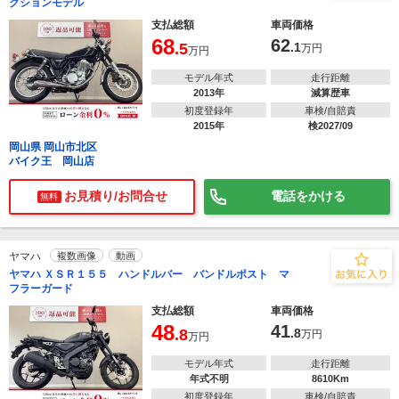
クションモデル
支払総額
車両価格
68
62
.5
.1
万円
万円
モデル年式
走行距離
2013年
減算歴車
初度登録年
車検/自賠責
2015年
検2027/09
岡山県 岡山市北区
バイク王 岡山店
お見積り/お問合せ
電話をかける
無料
ヤマハ
複数画像
動画
ヤマハ ＸＳＲ１５５ ハンドルバー バンドルポスト マ
フラーガード
支払総額
車両価格
48
41
.8
.8
万円
万円
モデル年式
走行距離
年式不明
8610Km
初度登録年
車検/自賠責