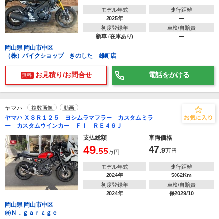
モデル年式
走行距離
2025年
―
初度登録年
車検/自賠責
新車 (在庫あり)
―
岡山県 岡山市中区
（株）バイクショップ きのした 雄町店
お見積り/お問合せ
電話をかける
無料
ヤマハ
複数画像
動画
ヤマハ ＸＳＲ１２５ ヨシムラマフラー カスタムミラ
ー カスタムウインカー ＦＩ ＲＥ４６Ｊ
支払総額
車両価格
49
47
.55
.9
万円
万円
モデル年式
走行距離
2024年
5062Km
初度登録年
車検/自賠責
2024年
保2029/10
岡山県 岡山市中区
㈱Ｎ．ｇａｒａｇｅ