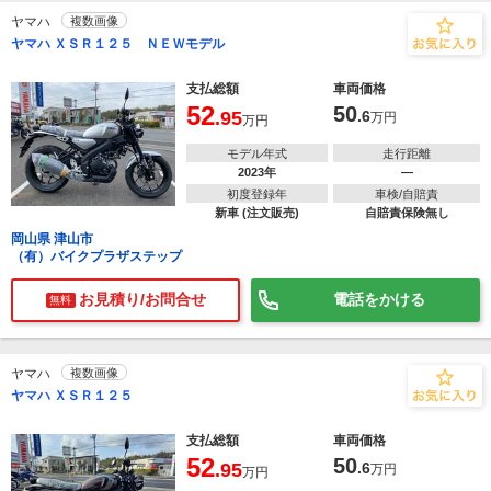
ヤマハ
複数画像
ヤマハ ＸＳＲ１２５ ＮＥＷモデル
支払総額
車両価格
52
50
.95
.6
万円
万円
モデル年式
走行距離
2023年
―
初度登録年
車検/自賠責
新車 (注文販売)
自賠責保険無し
岡山県 津山市
（有）バイクプラザステップ
お見積り/お問合せ
電話をかける
無料
ヤマハ
複数画像
ヤマハ ＸＳＲ１２５
支払総額
車両価格
52
50
.95
.6
万円
万円