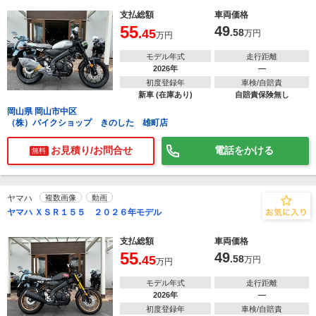
支払総額
車両価格
55
49
.45
.58
万円
万円
モデル年式
走行距離
2026年
―
初度登録年
車検/自賠責
新車 (在庫あり)
自賠責保険無し
岡山県 岡山市中区
（株）バイクショップ きのした 雄町店
お見積り/お問合せ
電話をかける
無料
ヤマハ
複数画像
動画
ヤマハ ＸＳＲ１５５ ２０２６年モデル
支払総額
車両価格
55
49
.45
.58
万円
万円
モデル年式
走行距離
2026年
―
初度登録年
車検/自賠責