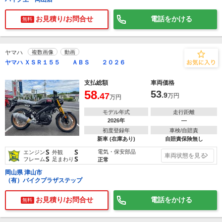
お見積り/お問合せ
電話をかける
無料
ヤマハ
複数画像
動画
ヤマハ ＸＳＲ１５５ ＡＢＳ ２０２６
支払総額
車両価格
58
53
.47
.9
万円
万円
モデル年式
走行距離
2026年
―
初度登録年
車検/自賠責
新車 (在庫あり)
自賠責保険無し
S
S
電気・保安部品
エンジン
外観
車両状態を見る
S
S
フレーム
足まわり
正常
岡山県 津山市
（有）バイクプラザステップ
お見積り/お問合せ
電話をかける
無料