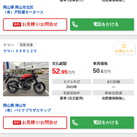
新車 (在庫あり)
自賠責保険無し
岡山県 岡山市北区
（有）戸田屋モータース
お見積り/お問合せ
電話をかける
無料
ヤマハ
複数画像
ヤマハ ＸＳＲ１２５
支払総額
車両価格
52
50
.95
.6
万円
万円
モデル年式
走行距離
2023年
―
初度登録年
車検/自賠責
新車 (注文販売)
自賠責保険無し
岡山県 津山市
（有）バイクプラザステップ
お見積り/お問合せ
電話をかける
無料