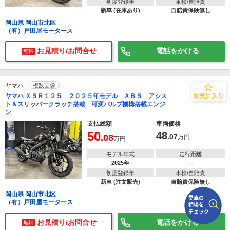
初度登録年
車検/自賠責
新車 (在庫あり)
自賠責保険無し
岡山県 岡山市北区
で
相場をチェック！
（有）戸田屋モータース
車種選択するだけ、かんたん相場検索
お見積り/お問合せ
電話をかける
まずはメーカーを選択する
無料
排気量
ヤマハ
複数画像
車種
ヤマハ ＸＳＲ１２５ ２０２５年モデル ＡＢＳ アシス
ト＆スリッパークラッチ搭載 可変バルブ機構搭載エンジ
ン
型式(任意)
支払総額
車両価格
50
48
.08
.07
走行距離(任意)
万円
万円
モデル年式
走行距離
2025年
―
初度登録年
車検/自賠責
新車 (注文販売)
自賠責保険無し
岡山県 岡山市北区
（有）戸田屋モータース
お見積り/お問合せ
電話をかける
無料