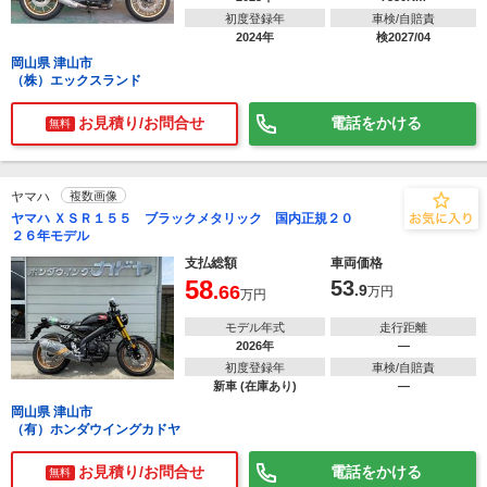
初度登録年
車検/自賠責
2024年
検2027/04
岡山県 津山市
（株）エックスランド
お見積り/お問合せ
電話をかける
無料
ヤマハ
複数画像
ヤマハ ＸＳＲ１５５ ブラックメタリック 国内正規２０
２６年モデル
支払総額
車両価格
58
53
.66
.9
万円
万円
モデル年式
走行距離
2026年
―
初度登録年
車検/自賠責
新車 (在庫あり)
―
岡山県 津山市
（有）ホンダウイングカドヤ
お見積り/お問合せ
電話をかける
無料