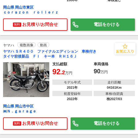
2000年
車検無し
岡山県 岡山市東区
ｃｏｒａｚｏｎ ｒｏｌｌｅｒｚ
お見積り/お問合せ
電話をかける
無料
ヤマハ
複数画像
動画
ヤマハ ＳＲ４００ ファイナルエディション 車検付き
タイヤ前後新品 ＦＩ キー本 ＲＨ１６Ｊ
支払総額
車両価格
92
90
.2
万円
万円
モデル年式
走行距離
2021年
04161Km
初度登録年
車検/自賠責
2022年
検2027/03
岡山県 岡山市中区
㈱Ｎ．ｇａｒａｇｅ
お見積り/お問合せ
電話をかける
無料