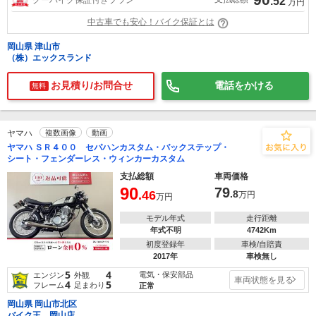
.52
万円
中古車でも安心！バイク保証とは
岡山県 津山市
（株）エックスランド
お見積り/お問合せ
電話をかける
無料
ヤマハ
複数画像
動画
ヤマハ ＳＲ４００ セパハンカスタム・バックステップ・
シート・フェンダーレス・ウィンカーカスタム
支払総額
車両価格
90
79
.46
.8
万円
万円
モデル年式
走行距離
年式不明
4742Km
初度登録年
車検/自賠責
2017年
車検無し
5
4
電気・保安部品
エンジン
外観
車両状態を見る
4
5
フレーム
足まわり
正常
岡山県 岡山市北区
バイク王 岡山店