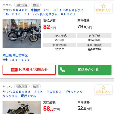
ヤマハ
複数画像
動画
ヤマハ ＳＲ４００ 車検付 Ｙ’Ｓ ＧＥＡＲキャストホイ
ール ＥＴＣ ＦＩ ハンドルカスタム ＲＨ１６Ｊ
支払総額
車両価格
82
79
.8
万円
万円
モデル年式
走行距離
2019年
08521Km
初度登録年
車検/自賠責
2020年
検2027/10
岡山県 岡山市中区
㈱Ｎ．ｇａｒａｇｅ
お見積り/お問合せ
電話をかける
無料
ヤマハ
複数画像
動画
ヤマハ ＸＳＲ１５５ ８ＢＫ－ＲＧＢ５Ｊ ブラックメタ
リック１２ 現行モデル
支払総額
車両価格
58
52
.3
.8
万円
万円