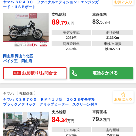
ヤマハ ＳＲ４００ ファイナルエディション・エンジンガ
ード・ＵＳＢポート
支払総額
車両価格
89
83
.79
.5
万円
万円
モデル年式
走行距離
2021年
3131Km
初度登録年
車検/自賠責
2022年
検2027/01
岡山県 岡山市北区
バイク王 岡山店
お見積り/お問合せ
電話をかける
無料
ヤマハ
複数画像
ヤマハ ＸＳＲ７００ ＲＭ４１Ｊ型 ２０２３年モデル
ブラックメタリック グリップヒーター スクリーン付き
支払総額
車両価格
84
79
.34
.8
万円
万円
モデル年式
走行距離
2023年
7580Km