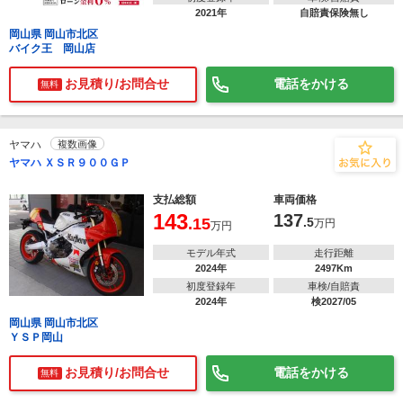
2021年
自賠責保険無し
岡山県 岡山市北区
バイク王 岡山店
お見積り/お問合せ
電話をかける
無料
ヤマハ
複数画像
ヤマハ ＸＳＲ９００ＧＰ
支払総額
車両価格
143
137
.15
.5
万円
万円
モデル年式
走行距離
2024年
2497Km
初度登録年
車検/自賠責
2024年
検2027/05
岡山県 岡山市北区
ＹＳＰ岡山
お見積り/お問合せ
電話をかける
無料