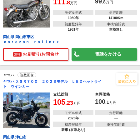
111
99
.8
.8
万円
万円
モデル年式
走行距離
1980年
14100Km
初度登録年
車検/自賠責
1981年
車検無し
岡山県 岡山市東区
ｃｏｒａｚｏｎ ｒｏｌｌｅｒｚ
お見積り/お問合せ
電話をかける
無料
ヤマハ
複数画像
ヤマハ ＸＳＲ７００ ２０２３モデル ＬＥＤヘットライ
ト ウインカー
支払総額
車両価格
105
100
.23
.1
万円
万円
モデル年式
走行距離
2023年
―
初度登録年
車検/自賠責
新車 (在庫あり)
―
岡山県 津山市