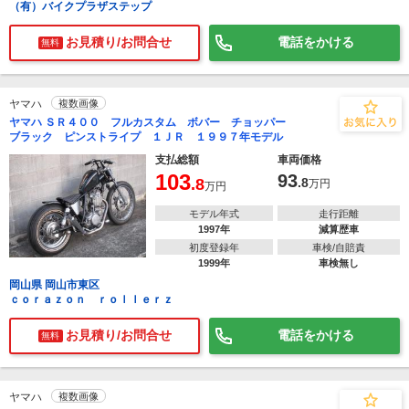
（有）バイクプラザステップ
お見積り/お問合せ
電話をかける
無料
ヤマハ
複数画像
ヤマハ ＳＲ４００ フルカスタム ボバー チョッパー
ブラック ピンストライプ １ＪＲ １９９７年モデル
支払総額
車両価格
103
93
.8
.8
万円
万円
モデル年式
走行距離
1997年
減算歴車
初度登録年
車検/自賠責
1999年
車検無し
岡山県 岡山市東区
ｃｏｒａｚｏｎ ｒｏｌｌｅｒｚ
お見積り/お問合せ
電話をかける
無料
ヤマハ
複数画像