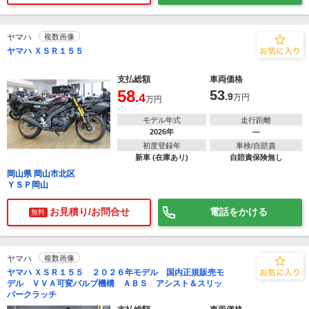
ヤマハ
複数画像
ヤマハ ＸＳＲ１５５
支払総額
車両価格
58
53
.4
.9
万円
万円
モデル年式
走行距離
2026年
―
初度登録年
車検/自賠責
新車 (在庫あり)
自賠責保険無し
岡山県 岡山市北区
ＹＳＰ岡山
お見積り/お問合せ
電話をかける
無料
ヤマハ
複数画像
ヤマハ ＸＳＲ１５５ ２０２６年モデル 国内正規販売モ
デル ＶＶＡ可変バルブ機構 ＡＢＳ アシスト＆スリッ
パークラッチ