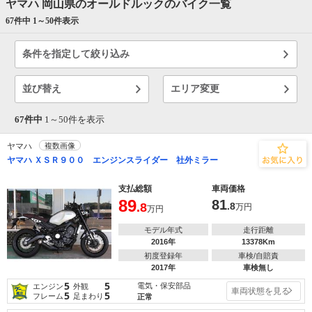
ヤマハ 岡山県のオールドルックのバイク一覧
67件中 1～
50
件表示
条件を指定して絞り込み
並び替え
エリア変更
67件中
1～
50
件を表示
ヤマハ
複数画像
ヤマハ ＸＳＲ９００ エンジンスライダー 社外ミラー
支払総額
車両価格
89
81
.8
.8
万円
万円
モデル年式
走行距離
2016年
13378Km
初度登録年
車検/自賠責
2017年
車検無し
5
5
電気・保安部品
エンジン
外観
車両状態を見る
5
5
フレーム
足まわり
正常