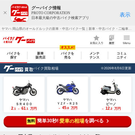
グーバイク情報
PROTO CORPORATION
表示
日本最大級の中古バイク検索アプリ
ヤマハ 岡山県のオールドルックの新車・中古バイク一覧｜新車・中古バイク・二輪車・オートバイ情報なら【グーバイク(GooBike)】
バイクを
新車
バイクを
メンテ
コミュ
探す
販売店
売る
ナンス
ニティ
バイク買取相場
※2026年8月6日更新
ヤマハ
ヤマハ
ヤマハ
ＹＺＦ－Ｒ２５
ＳＲ４００
ビーノ
45
2
61
万円
12
.8
万円
万円
.1
.1
～
.2
～
～
簡単30秒!
愛車
相場
を調べる
の
無料