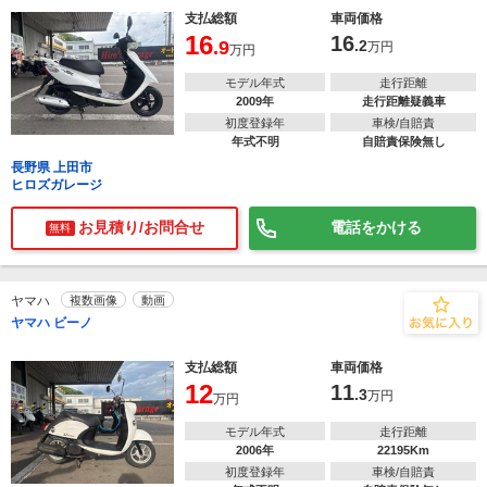
支払総額
車両価格
16
16
.9
.2
万円
万円
モデル年式
走行距離
2009年
走行距離疑義車
初度登録年
車検/自賠責
年式不明
自賠責保険無し
長野県 上田市
ヒロズガレージ
お見積り/お問合せ
電話をかける
無料
ヤマハ
複数画像
動画
ヤマハ ビーノ
支払総額
車両価格
12
11
.3
万円
万円
モデル年式
走行距離
2006年
22195Km
初度登録年
車検/自賠責