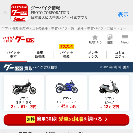
グーバイク情報
PROTO CORPORATION
表示
日本最大級の中古バイク検索アプリ
ヤマハ 長野県の50cc以下の新車・中古バイク一覧｜新車・中古バイク・二輪車・オートバイ情報なら【グーバイク(GooBike)】
バイクを
新車
バイクを
メンテ
コミュ
探す
販売店
売る
ナンス
ニティ
バイク買取相場
※2026年8月8日更新
ヤマハ
ヤマハ
ヤマハ
ＹＺＦ－Ｒ２５
ＳＲ４００
ビーノ
45
2
61
万円
12
.8
万円
万円
.1
.1
～
.2
～
～
簡単30秒!
愛車
相場
を調べる
の
無料