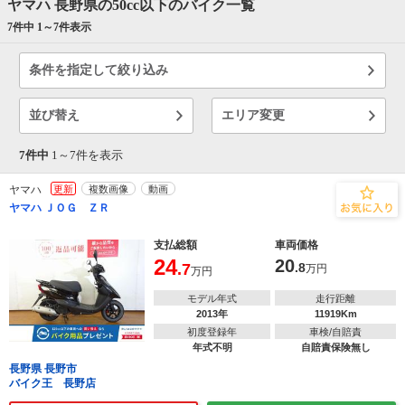
ヤマハ 長野県の50cc以下のバイク一覧
7件中 1～
7
件表示
条件を指定して絞り込み
並び替え
エリア変更
7件中
1～
7
件を表示
ヤマハ
更新
複数画像
動画
ヤマハ ＪＯＧ ＺＲ
支払総額
車両価格
24
20
.7
.8
万円
万円
モデル年式
走行距離
2013年
11919Km
初度登録年
車検/自賠責
年式不明
自賠責保険無し
長野県 長野市
バイク王 長野店