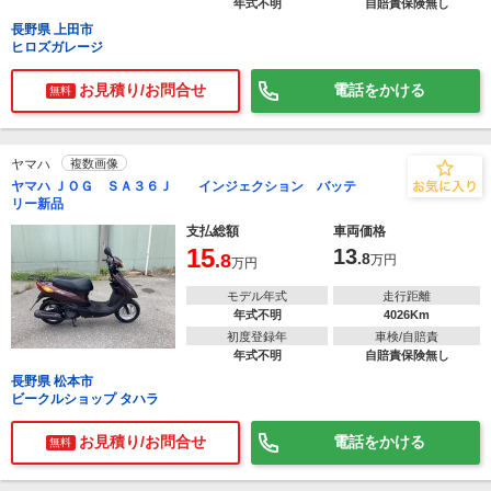
年式不明
自賠責保険無し
長野県 上田市
ヒロズガレージ
お見積り/お問合せ
電話をかける
無料
ヤマハ
複数画像
ヤマハ ＪＯＧ ＳＡ３６Ｊ インジェクション バッテ
リー新品
支払総額
車両価格
15
13
.8
.8
万円
万円
モデル年式
走行距離
年式不明
4026Km
初度登録年
車検/自賠責
年式不明
自賠責保険無し
長野県 松本市
ビークルショップ タハラ
お見積り/お問合せ
電話をかける
無料