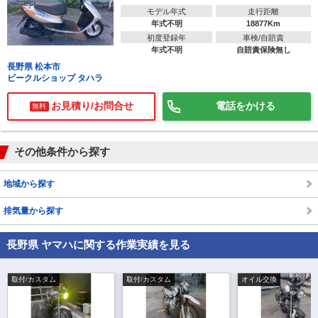
モデル年式
走行距離
年式不明
18877Km
初度登録年
車検/自賠責
年式不明
自賠責保険無し
長野県 松本市
ビークルショップ タハラ
お見積り/お問合せ
電話をかける
無料
その他条件から探す
地域から探す
排気量から探す
長野県 ヤマハに関する作業実績を見る
取付/カスタム
取付/カスタム
オイル交換