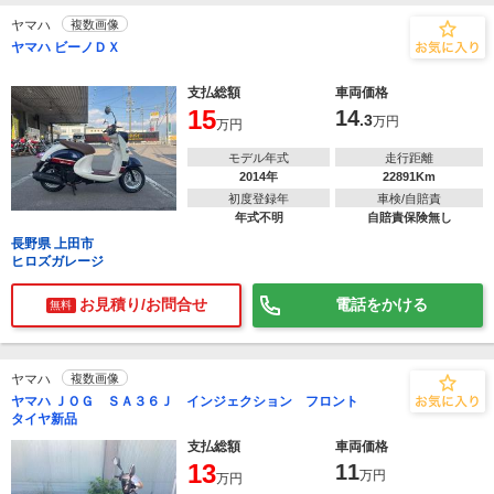
ヤマハ
複数画像
ヤマハ ビーノＤＸ
支払総額
車両価格
15
14
.3
万円
万円
モデル年式
走行距離
2014年
22891Km
初度登録年
車検/自賠責
年式不明
自賠責保険無し
長野県 上田市
ヒロズガレージ
お見積り/お問合せ
電話をかける
無料
ヤマハ
複数画像
ヤマハ ＪＯＧ ＳＡ３６Ｊ インジェクション フロント
タイヤ新品
支払総額
車両価格
13
11
万円
万円