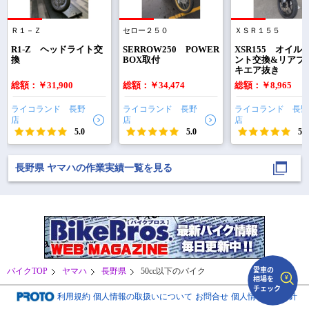
Ｒ１－Ｚ
セロー２５０
ＸＳＲ１５５
で
相場をチェック！
車種選択するだけ、かんたん相場検索
R1-Z ヘッドライト交
SERROW250 POWER
XSR155 オイル
換
BOX取付
ント交換&リアブ
キエア抜き
まずはメーカーを選択する
総額：￥31,900
総額：￥34,474
総額：￥8,965
排気量
ライコランド 長野
ライコランド 長野
ライコランド 長野
店
店
店
車種
5.0
5.0
5.0
型式(任意)
長野県 ヤマハの作業実績一覧を見る
走行距離(任意)
バイクTOP
ヤマハ
長野県
50cc以下のバイク
利用規約
個人情報の取扱いについて
お問合せ
個人情報保護方針