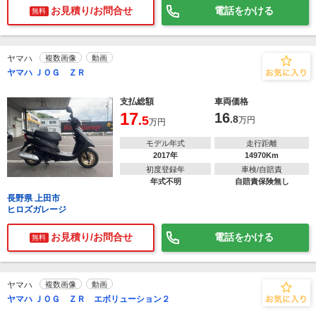
お見積り/お問合せ
電話をかける
無料
ヤマハ
複数画像
動画
ヤマハ ＪＯＧ ＺＲ
支払総額
車両価格
17
16
.5
.8
万円
万円
モデル年式
走行距離
2017年
14970Km
初度登録年
車検/自賠責
年式不明
自賠責保険無し
長野県 上田市
ヒロズガレージ
お見積り/お問合せ
電話をかける
無料
ヤマハ
複数画像
動画
ヤマハ ＪＯＧ ＺＲ エボリューション２