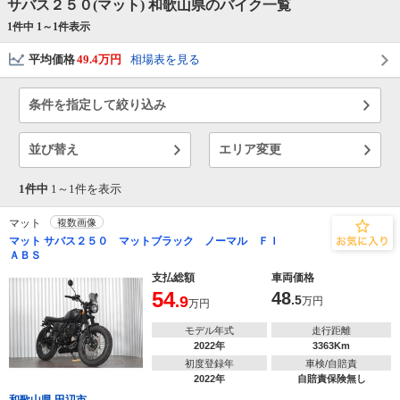
サバス２５０(マット) 和歌山県のバイク一覧
1件中 1～
1
件表示
平均価格
49.4万円
相場表を見る
条件を指定して絞り込み
並び替え
エリア変更
1件中
1～
1
件を表示
マット
複数画像
マット サバス２５０ マットブラック ノーマル ＦＩ
ＡＢＳ
支払総額
車両価格
54
48
.9
.5
万円
万円
モデル年式
走行距離
2022年
3363Km
初度登録年
車検/自賠責
2022年
自賠責保険無し