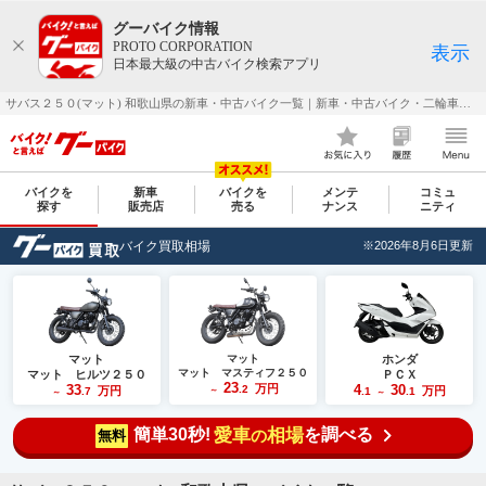
グーバイク情報
PROTO CORPORATION
表示
日本最大級の中古バイク検索アプリ
サバス２５０(マット) 和歌山県の新車・中古バイク一覧｜新車・中古バイク・二輪車・オートバイ情報なら【グーバイク(GooBike)】
バイクを
新車
バイクを
メンテ
コミュ
探す
販売店
売る
ナンス
ニティ
バイク買取相場
※2026年8月6日更新
マット
マット
ホンダ
マット マスティフ２５０
マット ヒルツ２５０
ＰＣＸ
23
33
万円
4
30
.2
万円
万円
.7
～
.1
.1
～
～
簡単30秒!
愛車
相場
を調べる
の
無料