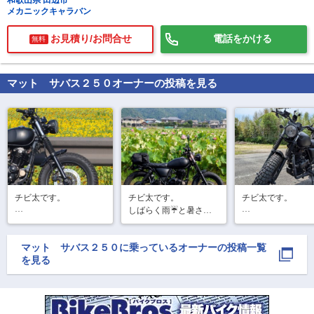
和歌山県 田辺市
メカニックキャラバン
お見積り/お問合せ
電話をかける
無料
マット サバス２５０
オーナーの投稿を見る
で
相場をチェック！
車種選択するだけ、かんたん相場検索
まずはメーカーを選択する
排気量
チビ太です。

チビ太です。

チビ太です。

車種
しばらく雨☔と暑さ🥵
昨日、小野のヒマワリ
本日は「三木合戦
で、バイクもモトクル
🌻を見に行って来まし
あった兵庫県三木
もおサボりしてました
型式(任意)
たが、もう最終盤。

ウロウロしてまし
マット サバス２５０
に乗っているオーナーの投稿一覧
😅

明日(8/2)まで「切り花
が、三木城二の丸
を見る
走行距離(任意)
＆お持ち帰り、どー
現在ある資料館へ。
で、昨日(7/13)は仕事休
ぞ」と案内がありまし
入場無料で、三木
みで早朝5:30からコムギ
た。

の古墳や三木城跡
🐶の散歩に行った後、
の発掘で出土した
ヤマサ蒲鉾へ蓮の花を