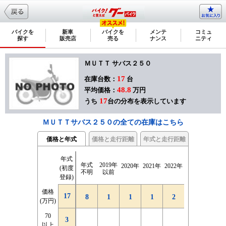
バイクを
新車
バイクを
メンテ
コミュ
探す
販売店
売る
ナンス
ニティ
ＭＵＴＴ サバス２５０
17
在庫台数：
台
48.8
平均価格：
万円
17
うち
台の分布を表示しています
ＭＵＴＴサバス２５０の全ての在庫はこちら
価格と年式
価格と走行距離
年式と走行距離
年式
2千km
2千km
4千km
4千km
6千km
6千km
8千km
8千km
10千km
10千km
12千k
12千k
走行
走行
2千km
2千km
年式
2019年
2020年
2021年
2022年
2023年
2024年
(初度
|
|
|
|
|
|
|
|
|
|
|
|
距離
距離
未満
未満
不明
以前
登録)
4千km
4千km
6千km
6千km
8千km
8千km
10千km
10千km
12千km
12千km
14千k
14千k
価格
価格
年式(初
17
17
17
8
3
3
1
4
4
1
1
1
1
2
2
2
1
1
1
1
(万円)
(万円)
度登録)
70
70
3
3
4
新車
以上
以上