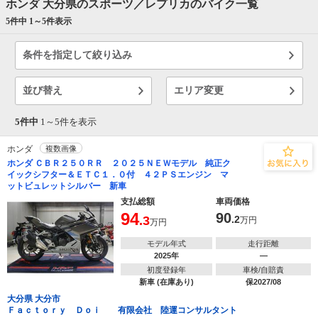
ホンダ 大分県のスポーツ／レプリカのバイク一覧
5件中 1～
5
件表示
条件を指定して絞り込み
並び替え
エリア変更
5件中
1～
5
件を表示
ホンダ
複数画像
ホンダ ＣＢＲ２５０ＲＲ ２０２５ＮＥＷモデル 純正ク
イックシフター＆ＥＴＣ１．０付 ４２ＰＳエンジン マ
ットビュレットシルバー 新車
支払総額
車両価格
94
90
.3
.2
万円
万円
モデル年式
走行距離
2025年
―
初度登録年
車検/自賠責
新車 (在庫あり)
保2027/08
大分県 大分市
Ｆａｃｔｏｒｙ Ｄｏｉ 有限会社 陸運コンサルタント