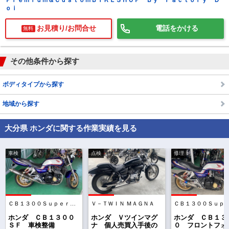
Ｐｒｅｍｉｕｍ＆ＣｕｓｔｏｍＢＩＫＥＳＨＯＰ Ｂｙ Ｆａｃｔｏｒｙ Ｄ
ｏｉ
お見積り/お問合せ
電話をかける
無料
その他条件から探す
ボディタイプから探す
地域から探す
大分県 ホンダに関する作業実績を見る
車検
点検
修理
ＣＢ１３００Ｓｕｐｅｒ Ｆｏｕｒ
Ｖ－ＴＷＩＮ ＭＡＧＮＡ
で
相場をチェック！
車種選択するだけ、かんたん相場検索
ホンダ ＣＢ１３００
ホンダ Ｖツインマグ
ホンダ ＣＢ１３
ＳＦ 車検整備
ナ 個人売買入手後の
０ フロントフォ