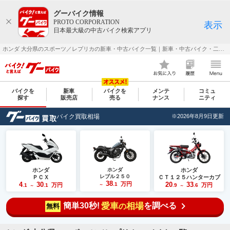
グーバイク情報
PROTO CORPORATION
表示
日本最大級の中古バイク検索アプリ
ホンダ 大分県のスポーツ／レプリカの新車・中古バイク一覧｜新車・中古バイク・二輪車・オートバイ情報なら【グーバイク(GooBike)】
バイクを
新車
バイクを
メンテ
コミュ
探す
販売店
売る
ナンス
ニティ
バイク買取相場
※2026年8月9日更新
ホンダ
ホンダ
ホンダ
レブル２５０
ＰＣＸ
ＣＴ１２５ハンターカブ
38
4
30
万円
20
33
.1
万円
万円
.1
.1
～
.9
.6
～
～
簡単30秒!
愛車
相場
を調べる
の
無料