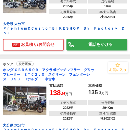
モデル年式
走行距離
2025年
1Km
初度登録年
車検/自賠責
2026年
検2029/04
大分県 大分市
Ｐｒｅｍｉｕｍ＆ＣｕｓｔｏｍＢＩＫＥＳＨＯＰ Ｂｙ Ｆａｃｔｏｒｙ Ｄ
ｏｉ
お見積り/お問合せ
電話をかける
無料
ホンダ
複数画像
ホンダ ＣＢＲ６５０Ｒ アクラボビッチマフラー グリッ
プヒーター ＥＴＣ２．０ スクリーン フェンダーレ
ス ＵＳＢ Ｈホルダー 中古車
支払総額
車両価格
138
135
.9
.3
万円
万円
モデル年式
走行距離
2022年
294Km
初度登録年
車検/自賠責
2022年
検2027/02
大分県 大分市