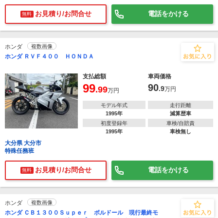
お見積り/お問合せ
電話をかける
無料
ホンダ
複数画像
ホンダ ＲＶＦ４００ ＨＯＮＤＡ
支払総額
車両価格
99
90
.99
.9
万円
万円
モデル年式
走行距離
1995年
減算歴車
初度登録年
車検/自賠責
1995年
車検無し
大分県 大分市
特殊任務班
お見積り/お問合せ
電話をかける
無料
ホンダ
複数画像
ホンダ ＣＢ１３００Ｓｕｐｅｒ ボルドール 現行最終モ