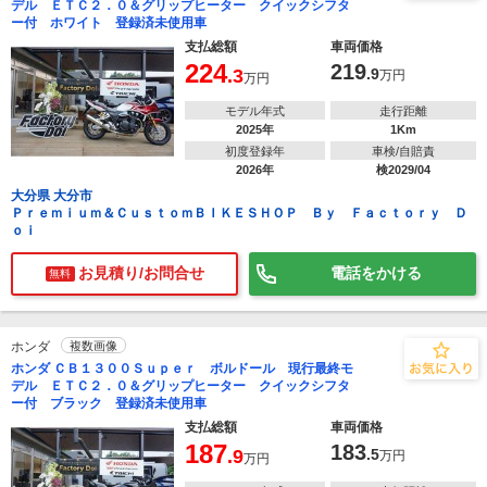
デル ＥＴＣ２．０＆グリップヒーター クイックシフタ
ー付 ホワイト 登録済未使用車
支払総額
車両価格
224
219
.3
.9
万円
万円
モデル年式
走行距離
2025年
1Km
初度登録年
車検/自賠責
2026年
検2029/04
大分県 大分市
Ｐｒｅｍｉｕｍ＆ＣｕｓｔｏｍＢＩＫＥＳＨＯＰ Ｂｙ Ｆａｃｔｏｒｙ Ｄ
ｏｉ
お見積り/お問合せ
電話をかける
無料
ホンダ
複数画像
ホンダ ＣＢ１３００Ｓｕｐｅｒ ボルドール 現行最終モ
デル ＥＴＣ２．０＆グリップヒーター クイックシフタ
ー付 ブラック 登録済未使用車
支払総額
車両価格
187
183
.9
.5
万円
万円