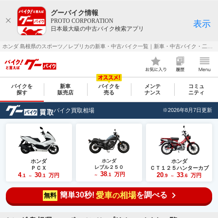
グーバイク情報
PROTO CORPORATION
表示
日本最大級の中古バイク検索アプリ
ホンダ 島根県のスポーツ／レプリカの新車・中古バイク一覧｜新車・中古バイク・二輪車・オートバイ情報なら【グーバイク(GooBike)】
バイクを
新車
バイクを
メンテ
コミュ
探す
販売店
売る
ナンス
ニティ
バイク買取相場
※2026年8月7日更新
ホンダ
ホンダ
ホンダ
レブル２５０
ＰＣＸ
ＣＴ１２５ハンターカブ
38
4
30
万円
20
33
.1
万円
万円
.1
.1
～
.9
.6
～
～
簡単30秒!
愛車
相場
を調べる
の
無料