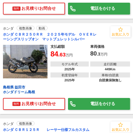
お見積り/お問合せ
電話をかける
無料
ホンダ
複数画像
動画
ホンダ ＣＢＲ２５０ＲＲ ２０２５年モデル ＯＶＥＲレ
ーシングスリップオン マットブュレットシルバー
支払総額
車両価格
84
80
.63
.3
万円
万円
モデル年式
走行距離
2025年
449Km
初度登録年
車検/自賠責
2025年
自賠責保険無し
島根県 益田市
ホンダドリーム島根
お見積り/お問合せ
電話をかける
無料
ホンダ
複数画像
ホンダ ＣＢＲ１２５Ｒ レーサー仕様フルカスタム