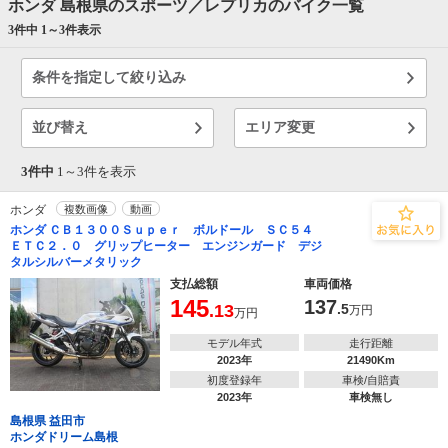
ホンダ 島根県のスポーツ／レプリカのバイク一覧
3件中 1～
3
件表示
条件を指定して絞り込み
並び替え
エリア変更
3件中
1～
3
件を表示
ホンダ
複数画像
動画
ホンダ ＣＢ１３００Ｓｕｐｅｒ ボルドール ＳＣ５４
ＥＴＣ２．０ グリップヒーター エンジンガード デジ
タルシルバーメタリック
支払総額
車両価格
145
137
.13
.5
万円
万円
モデル年式
走行距離
2023年
21490Km
初度登録年
車検/自賠責
2023年
車検無し
島根県 益田市
ホンダドリーム島根