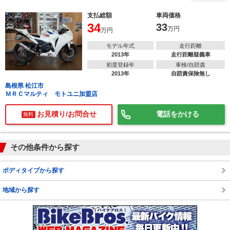
支払総額
車両価格
34
33
万円
万円
モデル年式
走行距離
2013年
走行距離疑義車
初度登録年
車検/自賠責
で
相場をチェック！
2013年
自賠責保険無し
車種選択するだけ、かんたん相場検索
島根県 松江市
ＭＲＣマルティ モトユニ加盟店
まずはメーカーを選択する
お見積り/お問合せ
電話をかける
無料
排気量
車種
その他条件から探す
型式(任意)
ボディタイプから探す
走行距離(任意)
地域から探す