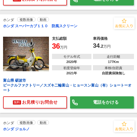
ホンダ
複数画像
動画
ホンダ スーパーカブ１１０ 防風スクリーン
支払総額
車両価格
36
34
.2
万円
万円
モデル年式
走行距離
2020年
177Km
初度登録年
車検/自賠責
2021年
自賠責保険無し
富山県 砺波市
ビークルファクトリー／スズキ二輪富山・ヒョースン富山（有）ショートーオ
ート
お見積り/お問合せ
電話をかける
無料
ホンダ
複数画像
動画
ホンダ ジョルノ