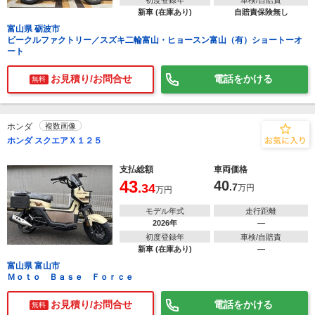
初度登録年
車検/自賠責
新車 (在庫あり)
自賠責保険無し
富山県 砺波市
ビークルファクトリー／スズキ二輪富山・ヒョースン富山（有）ショートーオ
ート
お見積り/お問合せ
電話をかける
無料
ホンダ
複数画像
ホンダ スクエアＸ１２５
支払総額
車両価格
43
40
.34
.7
万円
万円
モデル年式
走行距離
2026年
―
初度登録年
車検/自賠責
新車 (在庫あり)
―
富山県 富山市
Ｍｏｔｏ Ｂａｓｅ Ｆｏｒｃｅ
お見積り/お問合せ
電話をかける
無料