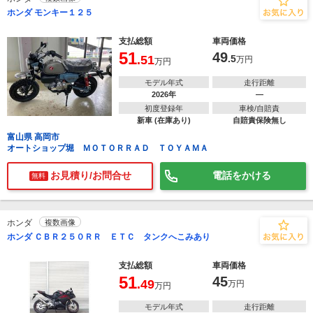
ホンダ モンキー１２５
支払総額
車両価格
51
49
.51
.5
万円
万円
モデル年式
走行距離
2026年
―
初度登録年
車検/自賠責
新車 (在庫あり)
自賠責保険無し
富山県 高岡市
オートショップ堀 ＭＯＴＯＲＲＡＤ ＴＯＹＡＭＡ
お見積り/お問合せ
電話をかける
無料
ホンダ
複数画像
ホンダ ＣＢＲ２５０ＲＲ ＥＴＣ タンクへこみあり
支払総額
車両価格
51
45
.49
万円
万円
モデル年式
走行距離