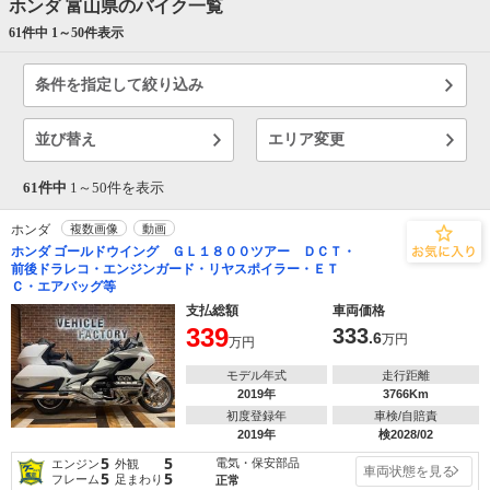
ホンダ 富山県のバイク一覧
61件中 1～
50
件表示
条件を指定して絞り込み
並び替え
エリア変更
61件中
1～
50
件を表示
ホンダ
複数画像
動画
ホンダ ゴールドウイング ＧＬ１８００ツアー ＤＣＴ・
前後ドラレコ・エンジンガード・リヤスポイラー・ＥＴ
Ｃ・エアバッグ等
支払総額
車両価格
339
333
.6
万円
万円
モデル年式
走行距離
2019年
3766Km
初度登録年
車検/自賠責
2019年
検2028/02
5
5
電気・保安部品
エンジン
外観
車両状態を見る
5
5
フレーム
足まわり
正常