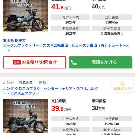
41
40
.8
万円
万円
モデル年式
走行距離
2025年
3186Km
初度登録年
車検/自賠責
2025年
自賠責保険無し
富山県 砺波市
ビークルファクトリー／スズキ二輪富山・ヒョースン富山（有）ショートーオ
ート
お見積り/お問合せ
電話をかける
無料
ホンダ
複数画像
動画
ホンダ クロスカブ５０ センターキャリア・スマホホルダ
ー・カスタムマフラー
支払総額
車両価格
39
38
.8
万円
万円
モデル年式
走行距離
2025年
10297Km
初度登録年
車検/自賠責