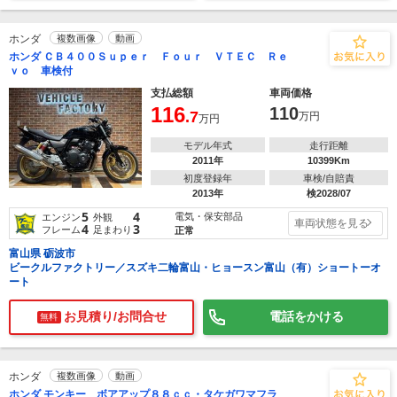
ホンダ
複数画像
動画
ホンダ ＣＢ４００Ｓｕｐｅｒ Ｆｏｕｒ ＶＴＥＣ Ｒｅ
ｖｏ 車検付
支払総額
車両価格
116
110
.7
万円
万円
モデル年式
走行距離
2011年
10399Km
初度登録年
車検/自賠責
2013年
検2028/07
5
4
電気・保安部品
エンジン
外観
車両状態を見る
4
3
フレーム
足まわり
正常
富山県 砺波市
ビークルファクトリー／スズキ二輪富山・ヒョースン富山（有）ショートーオ
ート
お見積り/お問合せ
電話をかける
無料
ホンダ
複数画像
動画
ホンダ モンキー ボアアップ８８ｃｃ・タケガワマフラ