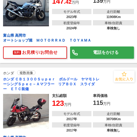
147
139
.42
万円
万円
モデル年式
走行距離
2023年
11908Km
初度登録年
車検/自賠責
2024年
車検無し
富山県 高岡市
オートショップ堀 ＭＯＴＯＲＲＡＤ ＴＯＹＡＭＡ
お見積り/お問合せ
電話をかける
無料
ホンダ
複数画像
ホンダ ＣＢ１３００Ｓｕｐｅｒ ボルドール ヤマモトレ
ーシングＳｐｅｃ－Ａマフラー リアＢＯＸ スライダ
ー ＥＴＣ装備
支払総額
車両価格
123
115
万円
万円
モデル年式
走行距離
2017年
38708Km
初度登録年
車検/自賠責
2017年
車検無し