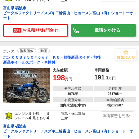
富山県 砺波市
ビークルファクトリー／スズキ二輪富山・ヒョースン富山（有）ショートーオ
ート
お見積り/お問合せ
電話をかける
無料
ホンダ
複数画像
動画
ホンダ ＣＢ７５０Ｆｏｕｒ Ｋ６・前後新品タイヤ・前後
新品ホイールスポーク・車検付
支払総額
車両価格
198
191
.3
万円
万円
モデル年式
走行距離
1976年
27179Km
初度登録年
車検/自賠責
国内未登録(中古)
検2029/07
4
4
電気・保安部品
エンジン
外観
車両状態を見る
4
4
フレーム
足まわり
正常
富山県 砺波市
ビークルファクトリー／スズキ二輪富山・ヒョースン富山（有）ショートーオ
ート