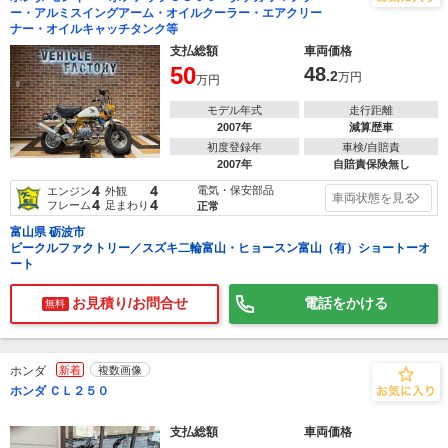
ー・アルミスイングアーム・オイルクーラー・エアクリー
ナー・オイルキャッチタンク等
支払総額
車両価格
50
48
.2
万円
万円
モデル年式
走行距離
2007年
減算歴車
初度登録年
車検/自賠責
2007年
自賠責保険無し
4
4
電気・保安部品
エンジン
外観
車両状態を見る
4
4
フレーム
足まわり
正常
富山県 砺波市
ビークルファクトリー／スズキ二輪富山・ヒョースン富山（有）ショートーオ
ート
お見積り/お問合せ
電話をかける
無料
ホンダ
新着
複数画像
ホンダ ＣＬ２５０
支払総額
車両価格