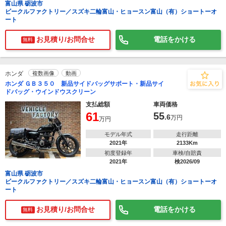
富山県 砺波市
ビークルファクトリー／スズキ二輪富山・ヒョースン富山（有）ショートーオ
ート
お見積り/お問合せ
電話をかける
無料
ホンダ
複数画像
動画
ホンダ ＧＢ３５０ 新品サイドバッグサポート・新品サイ
ドバッグ・ウインドウスクリーン
支払総額
車両価格
61
55
.6
万円
万円
モデル年式
走行距離
2021年
2133Km
初度登録年
車検/自賠責
2021年
検2026/09
富山県 砺波市
ビークルファクトリー／スズキ二輪富山・ヒョースン富山（有）ショートーオ
ート
お見積り/お問合せ
電話をかける
無料