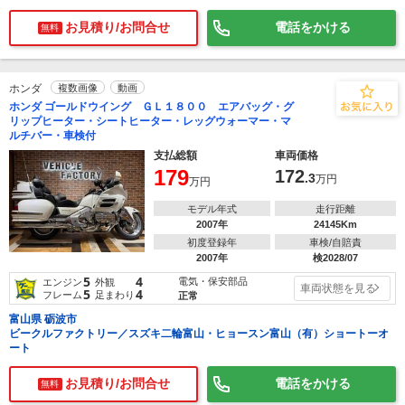
お見積り/お問合せ
電話をかける
無料
ホンダ
複数画像
動画
ホンダ ゴールドウイング ＧＬ１８００ エアバッグ・グ
リップヒーター・シートヒーター・レッグウォーマー・マ
ルチバー・車検付
支払総額
車両価格
179
172
.3
万円
万円
モデル年式
走行距離
2007年
24145Km
初度登録年
車検/自賠責
2007年
検2028/07
5
4
電気・保安部品
エンジン
外観
車両状態を見る
5
4
フレーム
足まわり
正常
富山県 砺波市
ビークルファクトリー／スズキ二輪富山・ヒョースン富山（有）ショートーオ
ート
お見積り/お問合せ
電話をかける
無料