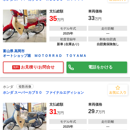
支払総額
車両価格
35
33
万円
万円
モデル年式
走行距離
2025年
―
初度登録年
車検/自賠責
新車 (在庫あり)
自賠責保険無し
富山県 高岡市
オートショップ堀 ＭＯＴＯＲＲＡＤ ＴＯＹＡＭＡ
お見積り/お問合せ
電話をかける
無料
ホンダ
複数画像
ホンダ スーパーカブ５０ ファイナルエディション
支払総額
車両価格
31
29
.7
万円
万円
モデル年式
走行距離
2025年
―