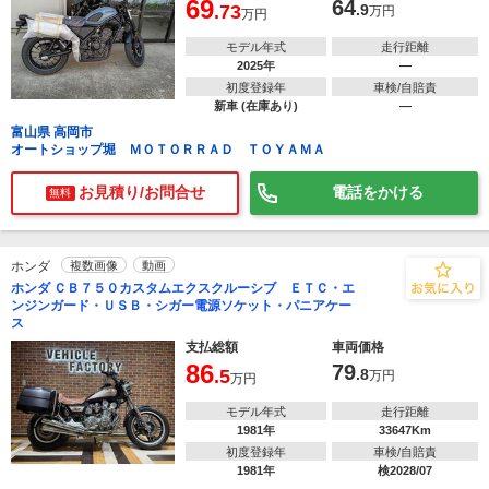
69
64
.73
.9
万円
万円
モデル年式
走行距離
2025年
―
初度登録年
車検/自賠責
新車 (在庫あり)
―
富山県 高岡市
オートショップ堀 ＭＯＴＯＲＲＡＤ ＴＯＹＡＭＡ
お見積り/お問合せ
電話をかける
無料
ホンダ
複数画像
動画
ホンダ ＣＢ７５０カスタムエクスクルーシブ ＥＴＣ・エ
ンジンガード・ＵＳＢ・シガー電源ソケット・パニアケー
ス
支払総額
車両価格
86
79
.5
.8
万円
万円
モデル年式
走行距離
1981年
33647Km
初度登録年
車検/自賠責
1981年
検2028/07