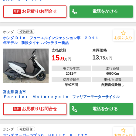
お見積り/お問合せ
電話をかける
無料
ホンダ
複数画像
ホンダ Ｄｉｏ フューエルインジェクション車 ２０１１
年モデル 前後タイヤ．バッテリー新品
支払総額
車両価格
15
13
.9
.75
万円
万円
モデル年式
走行距離
2011年
6090Km
初度登録年
車検/自賠責
年式不明
自賠責保険無し
富山県 富山市
Ｆａｒｒｉｅｒ Ｍｏｔｏｒｃｙｃｌｅ ファリアーモーターサイクル
お見積り/お問合せ
電話をかける
無料
ホンダ
複数画像
ホンダ スーパーカブ５０ ＨＥＬＬＯ ＫＩＴＴＹ