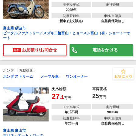
モデル年式
走行距離
2025年
―
初度登録年
車検/自賠責
新車 (注文販売)
自賠責保険無し
富山県 砺波市
ビークルファクトリー／スズキ二輪富山・ヒョースン富山（有）ショートーオ
ート
お見積り/お問合せ
電話をかける
無料
ホンダ
複数画像
ホンダ ストリーム ノーマル車 ワンオーナー
支払総額
車両価格
27
25
.1
万円
万円
モデル年式
走行距離
年式不明
900Km
初度登録年
車検/自賠責
年式不明
自賠責保険無し
富山県 富山市
ホリタ・オート・パーク