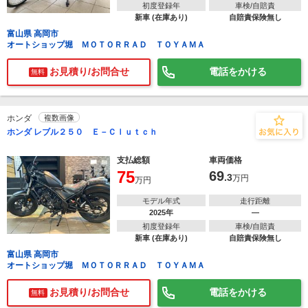
初度登録年
車検/自賠責
新車 (在庫あり)
自賠責保険無し
富山県 高岡市
オートショップ堀 ＭＯＴＯＲＲＡＤ ＴＯＹＡＭＡ
お見積り/お問合せ
電話をかける
無料
ホンダ
複数画像
ホンダ レブル２５０ Ｅ－Ｃｌｕｔｃｈ
支払総額
車両価格
75
69
.3
万円
万円
モデル年式
走行距離
2025年
―
初度登録年
車検/自賠責
新車 (在庫あり)
自賠責保険無し
富山県 高岡市
オートショップ堀 ＭＯＴＯＲＲＡＤ ＴＯＹＡＭＡ
お見積り/お問合せ
電話をかける
無料