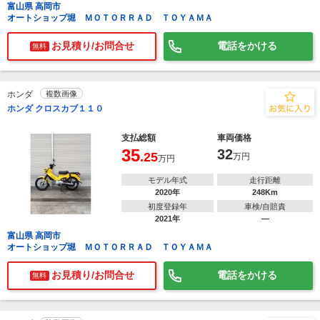
富山県 高岡市
オートショップ堀 ＭＯＴＯＲＲＡＤ ＴＯＹＡＭＡ
お見積り/お問合せ
電話をかける
無料
ホンダ
複数画像
ホンダ クロスカブ１１０
支払総額
車両価格
35
32
.25
万円
万円
モデル年式
走行距離
2020年
248Km
初度登録年
車検/自賠責
2021年
―
富山県 高岡市
オートショップ堀 ＭＯＴＯＲＲＡＤ ＴＯＹＡＭＡ
お見積り/お問合せ
電話をかける
無料