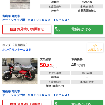
2018年
4646Km
初度登録年
車検/自賠責
2018年
自賠責保険無し
富山県 高岡市
オートショップ堀 ＭＯＴＯＲＲＡＤ ＴＯＹＡＭＡ
お見積り/お問合せ
電話をかける
無料
ホンダ
複数画像
ホンダ モンキー１２５
支払総額
車両価格
50
49
.82
.5
万円
万円
モデル年式
走行距離
2026年
―
初度登録年
車検/自賠責
新車 (在庫あり)
―
富山県 高岡市
オートショップ堀 ＭＯＴＯＲＲＡＤ ＴＯＹＡＭＡ
お見積り/お問合せ
電話をかける
無料