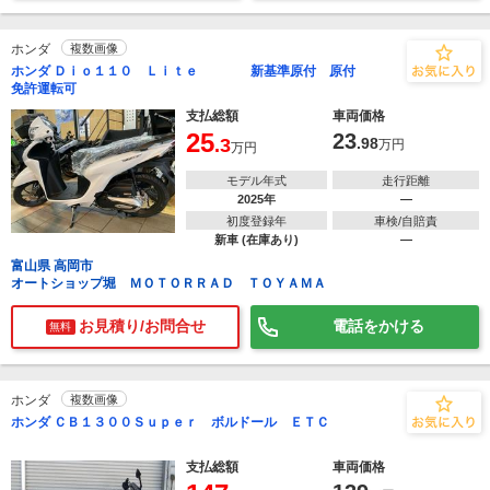
ホンダ
複数画像
ホンダ Ｄｉｏ１１０ Ｌｉｔｅ 新基準原付 原付
免許運転可
支払総額
車両価格
25
23
.3
.98
万円
万円
モデル年式
走行距離
2025年
―
初度登録年
車検/自賠責
新車 (在庫あり)
―
富山県 高岡市
オートショップ堀 ＭＯＴＯＲＲＡＤ ＴＯＹＡＭＡ
お見積り/お問合せ
電話をかける
無料
ホンダ
複数画像
ホンダ ＣＢ１３００Ｓｕｐｅｒ ボルドール ＥＴＣ
支払総額
車両価格