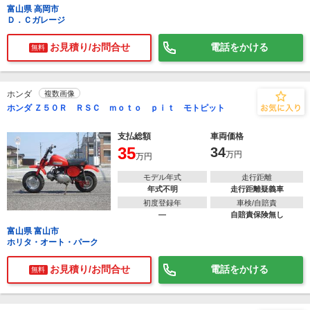
富山県 高岡市
Ｄ．Ｃガレージ
お見積り/お問合せ
電話をかける
無料
ホンダ
複数画像
ホンダ Ｚ５０Ｒ ＲＳＣ ｍｏｔｏ ｐｉｔ モトピット
支払総額
車両価格
35
34
万円
万円
モデル年式
走行距離
年式不明
走行距離疑義車
初度登録年
車検/自賠責
―
自賠責保険無し
富山県 富山市
ホリタ・オート・パーク
お見積り/お問合せ
電話をかける
無料