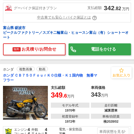
342
支払総額
グーバイク保証付きプラン
.82
万円
中古車でも安心！バイク保証とは
富山県 砺波市
ビークルファクトリー／スズキ二輪富山・ヒョースン富山（有）ショートーオ
ート
お見積り/お問合せ
電話をかける
無料
ホンダ
複数画像
動画
ホンダ ＣＢ７５０ＦｏｕｒＫ０仕様・Ｋ１国内物 無番マ
フラー
支払総額
車両価格
349
343
.6
万円
万円
モデル年式
走行距離
1970年
減算歴車
初度登録年
車検/自賠責
1972年
検2028/02
4
4
電気・保安部品
エンジン
外観
車両状態を見る
4
5
フレーム
足まわり
正常