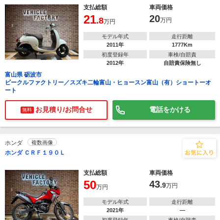
支払総額
車両価格
21
20
.8
万円
万円
モデル年式
走行距離
2011年
1777Km
初度登録年
車検/自賠責
2012年
自賠責保険無し
富山県 砺波市
ビークルファクトリー／スズキ二輪富山・ヒョースン富山（有）ショートーオ
ート
お見積り/お問合せ
電話をかける
無料
ホンダ
複数画像
ホンダ ＣＲＦ１９０Ｌ
支払総額
車両価格
50
43
.9
万円
万円
モデル年式
走行距離
2021年
―