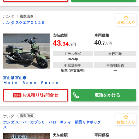
ホンダ
複数画像
ホンダ スクエアＸ１２５
支払総額
車両価格
43
40
.34
.7
万円
万円
モデル年式
走行距離
2026年
―
初度登録年
車検/自賠責
新車 (注文販売)
―
富山県 富山市
Ｍｏｔｏ Ｂａｓｅ Ｆｏｒｃｅ
お見積り/お問合せ
電話をかける
無料
ホンダ
複数画像
ホンダ スーパーカブ５０ ハローキティ 新品リヤボック
ス
支払総額
車両価格