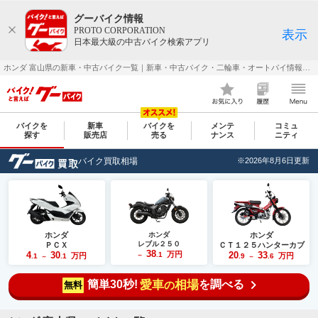
グーバイク情報
PROTO CORPORATION
表示
日本最大級の中古バイク検索アプリ
ホンダ 富山県の新車・中古バイク一覧｜新車・中古バイク・二輪車・オートバイ情報なら【グーバイク(GooBike)】
バイクを
新車
バイクを
メンテ
コミュ
探す
販売店
売る
ナンス
ニティ
バイク買取相場
※2026年8月6日更新
ホンダ
ホンダ
ホンダ
レブル２５０
ＰＣＸ
ＣＴ１２５ハンターカブ
38
4
30
万円
20
33
.1
万円
万円
.1
.1
～
.9
.6
～
～
簡単30秒!
愛車
相場
を調べる
の
無料