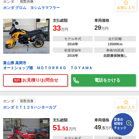
ホンダ
複数画像
ホンダ グロム ヨシムラマフラー
で
相場をチェック！
車種選択するだけ、かんたん相場検索
支払総額
車両価格
33
29
万円
万円
まずはメーカーを選択する
モデル年式
走行距離
排気量
2016年
13500Km
初度登録年
車検/自賠責
2016年
自賠責保険無し
車種
富山県 高岡市
オートショップ堀 ＭＯＴＯＲＲＡＤ ＴＯＹＡＭＡ
型式(任意)
お見積り/お問合せ
電話をかける
無料
走行距離(任意)
ホンダ
複数画像
ホンダ ＣＴ１２５ハンターカブ
支払総額
車両価格
51
49
.51
.5
万円
万円
モデル年式
走行距離