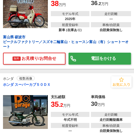
38
36
.2
万円
万円
モデル年式
走行距離
2025年
―
初度登録年
車検/自賠責
新車 (在庫あり)
自賠責保険無し
富山県 砺波市
ビークルファクトリー／スズキ二輪富山・ヒョースン富山（有）ショートーオ
ート
お見積り/お問合せ
電話をかける
無料
ホンダ
複数画像
ホンダ スーパーカブ５０ＤＸ
支払総額
車両価格
35
30
.2
万円
万円
モデル年式
走行距離
年式不明
走行距離疑義車
初度登録年
車検/自賠責
―
自賠責保険無し