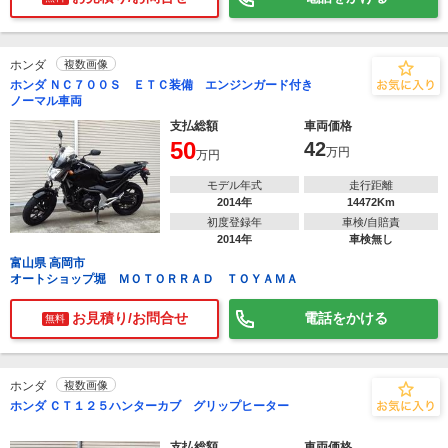
ホンダ
複数画像
ホンダ ＮＣ７００Ｓ ＥＴＣ装備 エンジンガード付き
ノーマル車両
支払総額
車両価格
50
42
万円
万円
モデル年式
走行距離
2014年
14472Km
初度登録年
車検/自賠責
2014年
車検無し
富山県 高岡市
オートショップ堀 ＭＯＴＯＲＲＡＤ ＴＯＹＡＭＡ
お見積り/お問合せ
電話をかける
無料
ホンダ
複数画像
ホンダ ＣＴ１２５ハンターカブ グリップヒーター
支払総額
車両価格