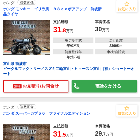
ホンダ
複数画像
ホンダ モンキー ゴリラ風 ８８ｃｃボアアップ 前後新
品タイヤ
支払総額
車両価格
31
30
.8
万円
万円
モデル年式
走行距離
年式不明
2360Km
初度登録年
車検/自賠責
年式不明
富山県 砺波市
ビークルファクトリー／スズキ二輪富山・ヒョースン富山（有）ショートーオ
ート
お見積り/お問合せ
電話をかける
無料
ホンダ
複数画像
ホンダ スーパーカブ５０ ファイナルエディション
支払総額
車両価格
31
29
.5
.7
万円
万円