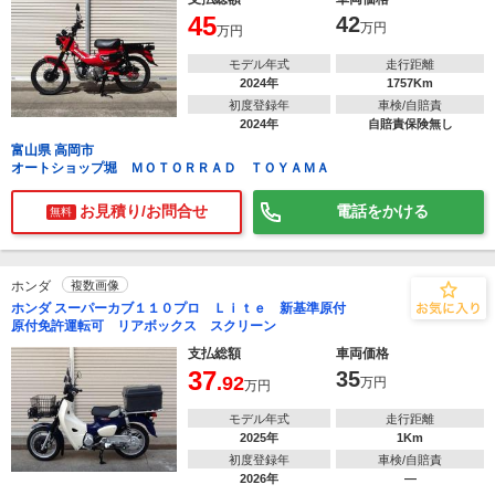
45
42
万円
万円
モデル年式
走行距離
2024年
1757Km
初度登録年
車検/自賠責
2024年
自賠責保険無し
富山県 高岡市
オートショップ堀 ＭＯＴＯＲＲＡＤ ＴＯＹＡＭＡ
お見積り/お問合せ
電話をかける
無料
ホンダ
複数画像
ホンダ スーパーカブ１１０プロ Ｌｉｔｅ 新基準原付
原付免許運転可 リアボックス スクリーン
支払総額
車両価格
37
35
.92
万円
万円
モデル年式
走行距離
2025年
1Km
初度登録年
車検/自賠責
2026年
―