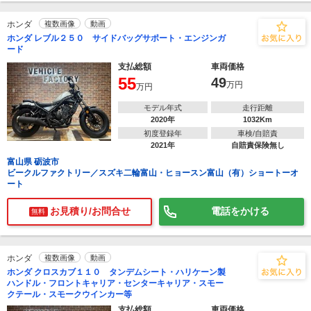
ホンダ
複数画像
動画
ホンダ レブル２５０ サイドバッグサポート・エンジンガ
ード
支払総額
車両価格
55
49
万円
万円
モデル年式
走行距離
2020年
1032Km
初度登録年
車検/自賠責
2021年
自賠責保険無し
富山県 砺波市
ビークルファクトリー／スズキ二輪富山・ヒョースン富山（有）ショートーオ
ート
お見積り/お問合せ
電話をかける
無料
ホンダ
複数画像
動画
ホンダ クロスカブ１１０ タンデムシート・ハリケーン製
ハンドル・フロントキャリア・センターキャリア・スモー
クテール・スモークウインカー等
支払総額
車両価格