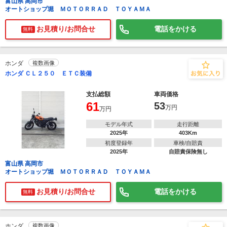
富山県 高岡市
オートショップ堀 ＭＯＴＯＲＲＡＤ ＴＯＹＡＭＡ
お見積り/お問合せ
電話をかける
無料
ホンダ
複数画像
ホンダ ＣＬ２５０ ＥＴＣ装備
支払総額
車両価格
61
53
万円
万円
モデル年式
走行距離
2025年
403Km
初度登録年
車検/自賠責
2025年
自賠責保険無し
富山県 高岡市
オートショップ堀 ＭＯＴＯＲＲＡＤ ＴＯＹＡＭＡ
お見積り/お問合せ
電話をかける
無料
ホンダ
複数画像