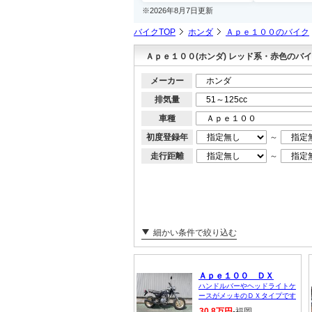
※2026年8月7日更新
バイクTOP
ホンダ
Ａｐｅ１００のバイク
Ａｐｅ１００(ホンダ) レッド系・赤色のバ
メーカー
排気量
車種
初度登録年
～
走行距離
～
細かい条件で絞り込む
Ａｐｅ１００ ＤＸ
ハンドルバーやヘッドライトケ
ースがメッキのＤＸタイプです
30.8万円
-福岡