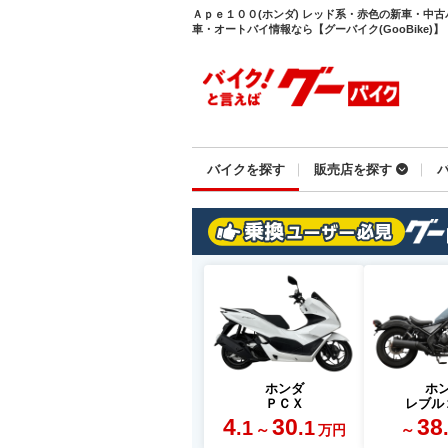
Ａｐｅ１００(ホンダ) レッド系・赤色の新車・中
車・オートバイ情報なら【グーバイク(GooBike)】
バイクを探す
販売店を探す
ホンダ
ホ
ＰＣＸ
レブル
4
30
38
.1
.1
～
～
万円