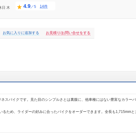
4.9
14件
／5
休日
木
お気に入りに追加する
お見積り/お問い合せをする
ビジネスバイクです。見た目のシンプルさとは裏腹に、他車種にはない豊富なカラー
いるため、ライダーの好みに合ったバイクをオーダーできます。全長も1,715mm