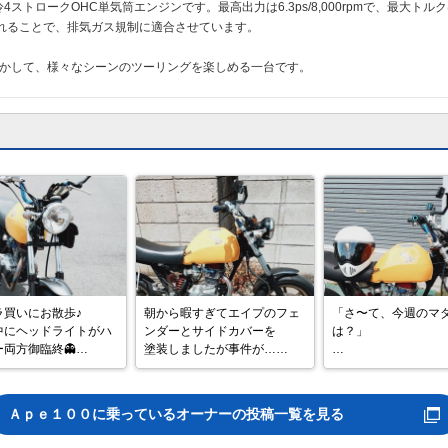
ストロークOHC単気筒エンジンです。最高出力は6.3ps/8,000rpmで、最大トルクは6
れることで、排気ガス規制に適合させています。
を活かして、様々なシーンのツーリングを楽しめる一台です。
買いにお散歩♪

朝から暇すぎてエイプのフェ
「さ〜て、今週のマ
中にヘッドライトがハ
ンダーとサイドカバーを

は？」

両方御臨終👻

塗装しましたが事件が…

戻って予備品と交換し
​カツオです！

サイドカバーが湯ジワ？

に黄色猫→白猫へ変更

シワシワw
最近のマダヲさん、
Ａｐｅ１００
に乗っているオーナーの投稿一覧を見る
帰ると吸い込まれる
セブンまで試乗して

レージへ向かうんです