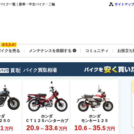
古バイク一覧｜新車・中古バイク・二輪
サイトマッ
バイクを売る
メンテナンスを依頼する
コミュニティ
お役立ち
バイク買取相場
ンダ
ホンダ
ホンダ
２５０
ＣＴ１２５ハンターカブ
モンキー１２５
20
33
10
35
.1
.9
.6
.6
.5
～
～
万円
万円
万円