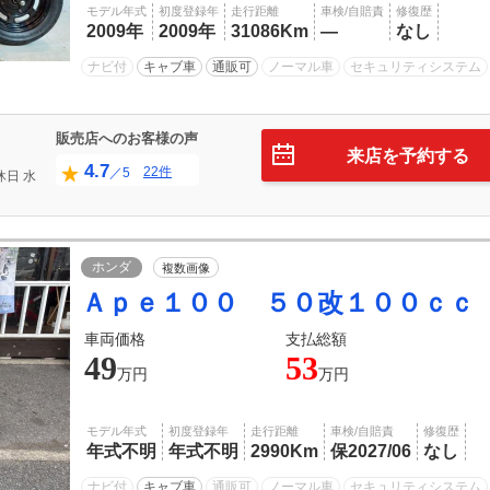
モデル年式
初度登録年
走行距離
車検/自賠責
修復歴
2009年
2009年
31086Km
―
なし
ナビ付
キャブ車
通販可
ノーマル車
セキュリティシステム
販売店へのお客様の声
来店を予約する
4.7
22件
／5
休日
水
ホンダ
複数画像
Ａｐｅ１００ ５０改１００ｃｃ
車両価格
支払総額
49
53
万円
万円
モデル年式
初度登録年
走行距離
車検/自賠責
修復歴
年式不明
年式不明
2990Km
保2027/06
なし
ナビ付
キャブ車
通販可
ノーマル車
セキュリティシステム