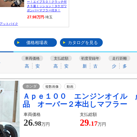
ー！エイプ５０！クラッチ付
き５速ミッション！タケガワ
ボンバーマフラー付き！
27.98万円
-埼玉
アットバイク
価格相場表
カタログを見る
車両価格
支払総額
初度登録年
走行距離
す
高
安
高
安
新
古
少
多
ホンダ
複数画像
動画
Ａｐｅ１００ エンジンオイル 
品 オーバー２本出しマフラー
車両価格
支払総額
26
29
.98
.17
万円
万円