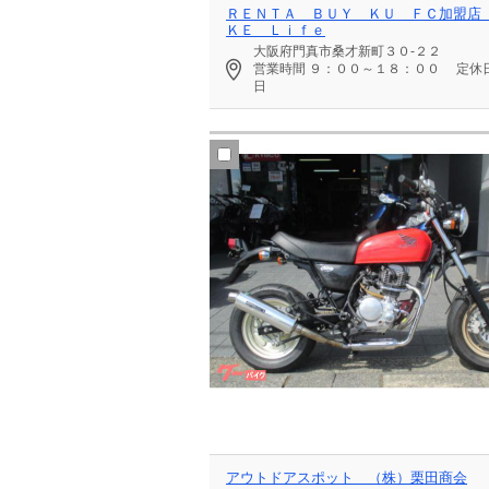
ＲＥＮＴＡ ＢＵＹ ＫＵ ＦＣ加盟店
ＫＥ Ｌｉｆｅ
大阪府門真市桑才新町３０‐２２
営業時間
９：００～１８：００
定休
日
アウトドアスポット （株）栗田商会