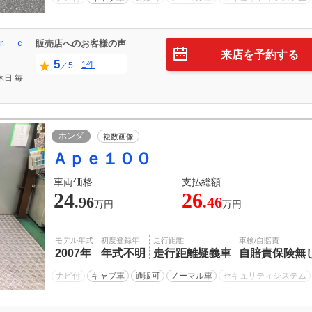
ｒ ｃ
販売店へのお客様の声
来店を予約する
5
1件
／5
休日
毎
ホンダ
複数画像
Ａｐｅ１００
車両価格
支払総額
24
26
.96
.46
万円
万円
モデル年式
初度登録年
走行距離
車検/自賠責
2007年
年式不明
走行距離疑義車
自賠責保険無
ナビ付
キャブ車
通販可
ノーマル車
セキュリティシステム