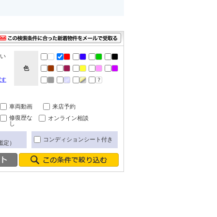
ない
色
択す
車両動画
来店予約
修復歴な
オンライン相談
し
コンディションシート付き
鑑定）