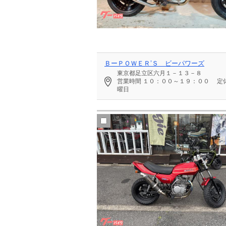
ＢーＰＯＷＥＲ’Ｓ ビーパワーズ
東京都足立区六月１－１３－８
営業時間
１０：００～１９：００
定
曜日