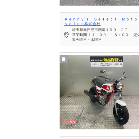
Ｋｅｎｎｙ’ｓ Ｓｅｌｅｃｔ Ｍｏｔｏ
ｙｃｌｅｓ株式会社
埼玉県春日部市増富１９０－２７
営業時間
１１：００～１８：００
定
週火曜日・水曜日