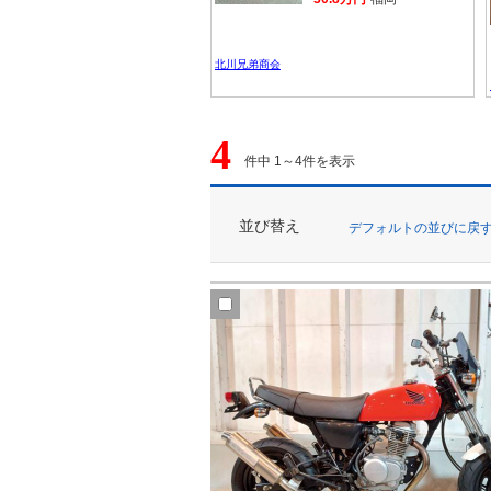
北川兄弟商会
4
件中 1～4件を表示
並び替え
デフォルトの並びに戻