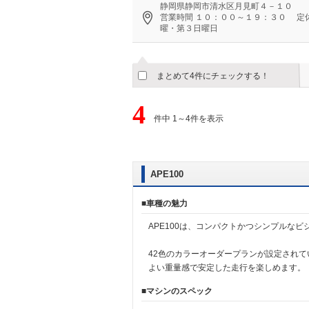
静岡県静岡市清水区月見町４－１０
営業時間
１０：００～１９：３０
定
曜・第３日曜日
まとめて4件にチェックする！
4
件中 1～4件を表示
APE100
■車種の魅力
APE100は、コンパクトかつシンプルな
42色のカラーオーダープランが設定されて
よい重量感で安定した走行を楽しめます。
■マシンのスペック