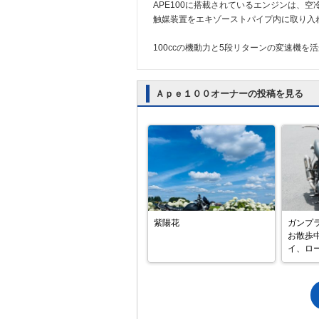
APE100に搭載されているエンジンは、空冷4
触媒装置をエキゾーストパイプ内に取り入
100ccの機動力と5段リターンの変速機
Ａｐｅ１００オーナーの投稿を見る
紫陽花
ガンプラ
お散歩
イ、ロー
すぐに
て復活

ついで
近所の