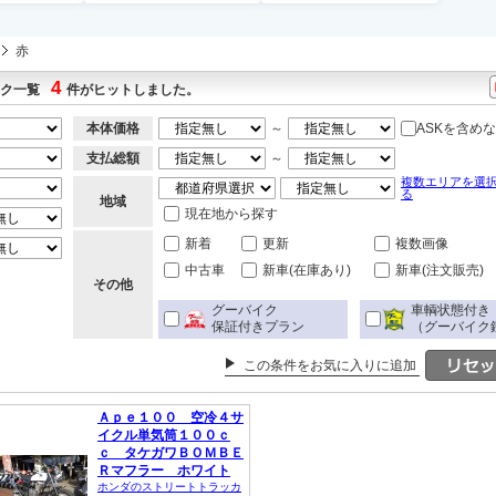
赤
4
イク一覧
件がヒットしました。
本体価格
～
ASKを含め
支払総額
～
複数エリアを選
る
地域
現在地から探す
新着
更新
複数画像
中古車
新車(在庫あり)
新車(注文販売)
その他
グーバイク
車輌状態付き
保証付きプラン
（グーバイク
この条件をお気に入りに追加
Ａｐｅ１００ 空冷４サ
イクル単気筒１００ｃ
ｃ タケガワＢＯＭＢＥ
Ｒマフラー ホワイト
ホンダのストリートトラッカ