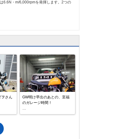
.6N・m/6,000rpmを発揮します。2つの
ダヲさん
GW明け早出のあとの、至福
のガレージ時間！

​GW明け早々、2時間の早出出
勤…！

仕事から
頑張った自分へのご褒美は、
ようにガ
ガレージでのエイプいじりで
。

す。
