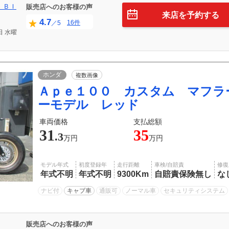
 ＢＩ
販売店へのお客様の声
来店を予約する
4.7
16件
／5
日
水曜
ホンダ
複数画像
Ａｐｅ１００ カスタム マフラ
ーモデル レッド
車両価格
支払総額
31
35
.3
万円
万円
モデル年式
初度登録年
走行距離
車検/自賠責
修復
年式不明
年式不明
9300Km
自賠責保険無し
な
ナビ付
キャブ車
通販可
ノーマル車
セキュリティシステム
販売店へのお客様の声