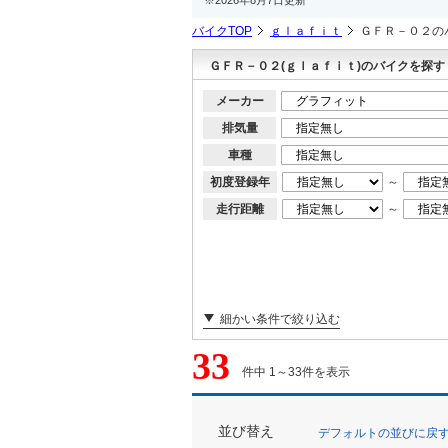
バイクTOP
ｇｌａｆｉｔ
ＧＦＲ－０２の
ＧＦＲ－０２(ｇｌａｆｉｔ)のバイクを探す
メーカー
排気量
車種
初度登録年
～
走行距離
～
細かい条件で絞り込む
33
件中 1～33件を表示
並び替え
デフォルトの並びに戻