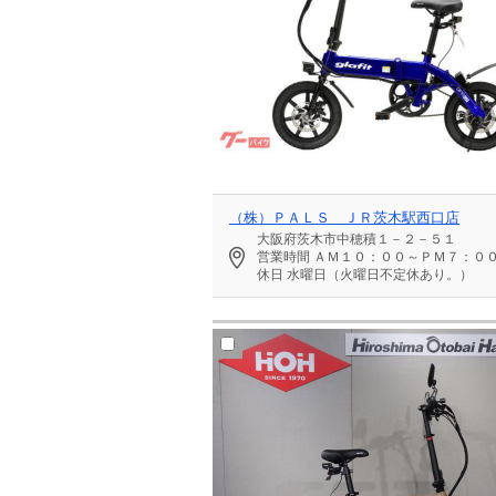
（株）ＰＡＬＳ ＪＲ茨木駅西口店
大阪府茨木市中穂積１－２－５１
営業時間
ＡＭ１０：００～ＰＭ７：０
休日
水曜日（火曜日不定休あり。）