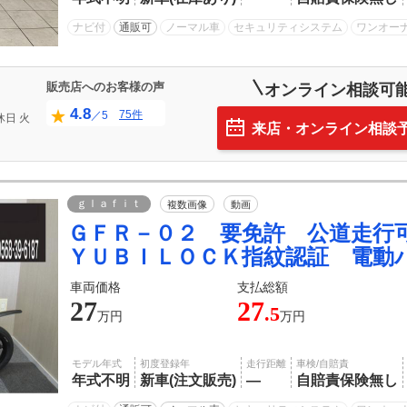
ナビ付
通販可
ノーマル車
セキュリティシステム
ワンオー
販売店へのお客様の声
オンライン相談可
4.8
75件
／5
休日
火
来店・オンライン相談
ｇｌａｆｉｔ
複数画像
動画
ＧＦＲ－０２ 要免許 公道走
ＹＵＢＩＬＯＣＫ指紋認証 電動
車両価格
支払総額
27
27
.5
万円
万円
モデル年式
初度登録年
走行距離
車検/自賠責
年式不明
新車(注文販売)
―
自賠責保険無し