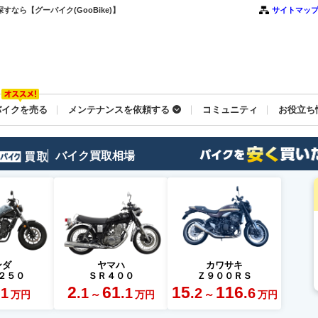
なら【グーバイク(GooBike)】
サイトマッ
バイクを売る
メンテナンスを依頼する
コミュニティ
お役立ち
バイク買取相場
ンダ
ヤマハ
カワサキ
２５０
ＳＲ４００
Ｚ９００ＲＳ
2
61
15
116
.1
.1
.1
.2
.6
～
～
万円
万円
万円