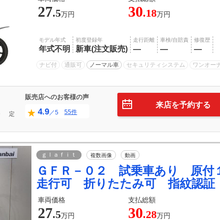
27
30
.5
.18
万円
万円
モデル年式
初度登録年
走行距離
車検/自賠責
修復歴
年式不明
新車(注文販売)
―
―
―
ナビ付
通販可
ノーマル車
セキュリティシステム
ワンオー
販売店へのお客様の声
来店を予約する
4.9
55件
／5
０
定
ｇｌａｆｉｔ
複数画像
動画
ＧＦＲ－０２ 試乗車あり 原付
走行可 折りたたみ可 指紋認証
車両価格
支払総額
27
30
.5
.28
万円
万円