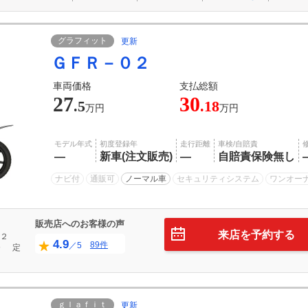
グラフィット
更新
ＧＦＲ－０２
車両価格
支払総額
27
30
.5
.18
万円
万円
モデル年式
初度登録年
走行距離
車検/自賠責
―
新車(注文販売)
―
自賠責保険無し
ナビ付
通販可
ノーマル車
セキュリティシステム
ワンオー
販売店へのお客様の声
来店を予約する
２
4.9
89件
／5
０
定
ｇｌａｆｉｔ
更新