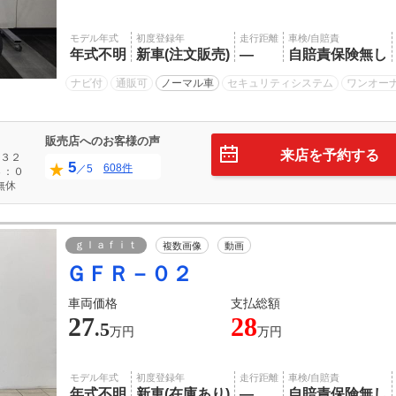
モデル年式
初度登録年
走行距離
車検/自賠責
年式不明
新車(注文販売)
―
自賠責保険無し
ナビ付
通販可
ノーマル車
セキュリティシステム
ワンオー
販売店へのお客様の声
来店を予約する
３２
5
608件
／5
３：０
無休
ｇｌａｆｉｔ
複数画像
動画
ＧＦＲ－０２
車両価格
支払総額
27
28
.5
万円
万円
モデル年式
初度登録年
走行距離
車検/自賠責
年式不明
新車(在庫あり)
―
自賠責保険無し