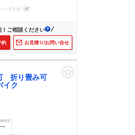
ナー
ETC付
AT
能！ご相談ください
予約
お見積り/お問い合せ
お気に入り
行可 折り畳み可
バイク
修復歴
―