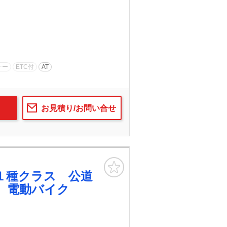
ナー
ETC付
AT
お見積り/お問い合せ
お気に入り
１種クラス 公道
 電動バイク