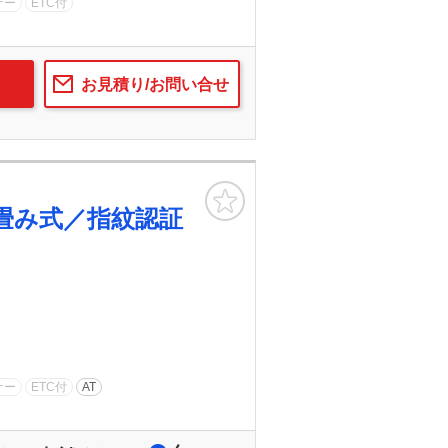
ナー
ETC付
お見積り/お問い合せ
お気に入り
畳み式／指紋認証
ナー
ETC付
AT