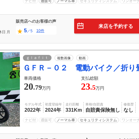
ナビ付
通販可
ノーマル車
セキュリティシステム
ワンオー
販売店へのお客様の声
来店を予約する
5
10件
／5
休日
月
ｇｌａｆｉｔ
複数画像
動画
ＧＦＲ－０２ 電動バイク／折り
車両価格
支払総額
20
23
.79
.5
万円
万円
モデル年式
初度登録年
走行距離
車検/自賠責
修復歴
2022年
2024年
331Km
自賠責保険無し
なし
ナビ付
通販可
ノーマル車
セキュリティシステム
ワンオー