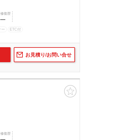
修復歴
―
ナー
ETC付
お見積り/お問い合せ
お気に入り
修復歴
―