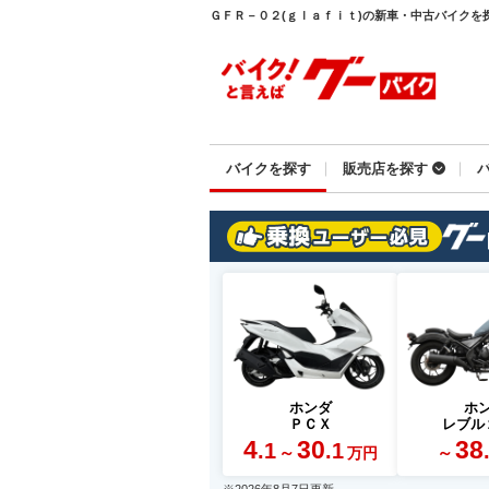
ＧＦＲ－０２(ｇｌａｆｉｔ)の新車・中古バイクを探す
バイクを探す
販売店を探す
ホンダ
ホ
ＰＣＸ
レブル
4
30
38
.1
.1
～
～
万円
※2026年8月7日更新