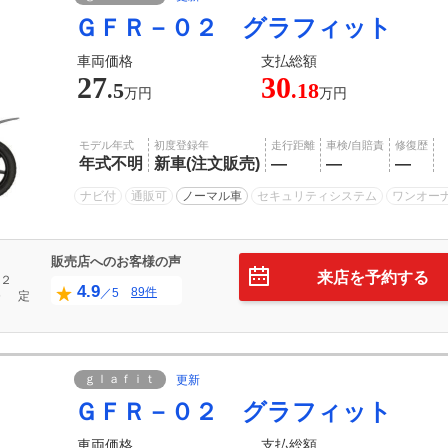
ＧＦＲ－０２ グラフィット
車両価格
支払総額
27
30
.5
.18
万円
万円
モデル年式
初度登録年
走行距離
車検/自賠責
修復歴
年式不明
新車(注文販売)
―
―
―
ナビ付
通販可
ノーマル車
セキュリティシステム
ワンオー
販売店へのお客様の声
来店を予約する
２
4.9
89件
／5
０
定
ｇｌａｆｉｔ
更新
ＧＦＲ－０２ グラフィット
車両価格
支払総額