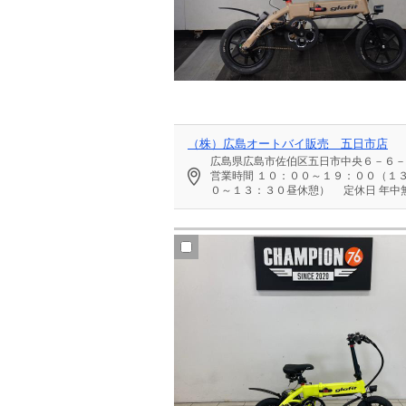
（株）広島オートバイ販売 五日市店
広島県広島市佐伯区五日市中央６－６－
営業時間
１０：００～１９：００（１
０～１３：３０昼休憩）
定休日
年中