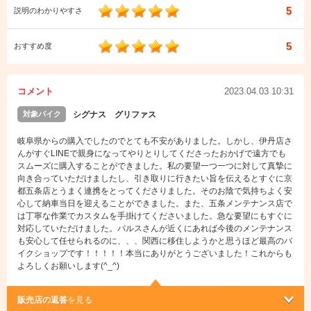
5
説明のわかりやすさ
5
おすすめ度
コメント
2023.04.03 10:31
対象バイク
シグナス グリファス
岐阜県からの購入でしたのでとても不安がありました。しかし、伊丹店さ
んがすぐLINEで親身になってやりとりしてくださったおかげで遠方でも
スムーズに購入することができました。私の要望一つ一つに対して真摯に
向き合っていただけましたし、引き取りに行きたい旨を伝えるとすぐに京
都五条店とうまく連携をとってくださりました。そのお陰で気持ちよく安
心して納車当日を迎えることができました。また、五条メンテナンス店で
は丁寧な作業でカスタムを手掛けてくださいました。急な要望にもすぐに
対応していただけました。パルスさんが近くにあれば今後のメンテナンス
も安心して任せられるのに、、、関西に移住しようかと思うほど最高のバ
イクショップです！！！！！本当にありがとうございました！これからも
よろしくお願いします(^_^)
販売店の返答
を見る