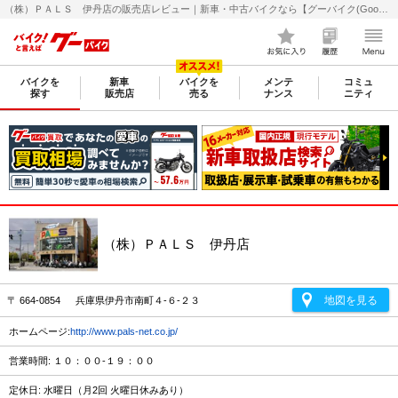
（株）ＰＡＬＳ 伊丹店の販売店レビュー｜新車・中古バイクなら【グーバイク(GooBike)】
バイクを
新車
バイクを
メンテ
コミュ
探す
販売店
売る
ナンス
ニティ
（株）ＰＡＬＳ 伊丹店
地図を見る
〒 664-0854 兵庫県伊丹市南町４-６-２３
ホームページ:
http://www.pals-net.co.jp/
営業時間: １０：００-１９：００
定休日: 水曜日（月2回 火曜日休みあり）