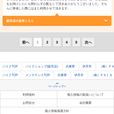
をお掛けしたにも関わらず心配もして頂きありがとうございました。そち
らに帰省した際にはまた利用させて頂きます。
販売店の返答
を見る
前へ
1
2
3
4
5
次へ
バイクTOP
バイクショップ(販売店)
兵庫県
伊丹市
（株）Ｐ
バイクTOP
メンテナンスTOP
兵庫県
伊丹市
（株）ＰＡＬＳ
利用規約
個人情報の取扱いについて
お問合せ
会社概要
個人情報保護方針