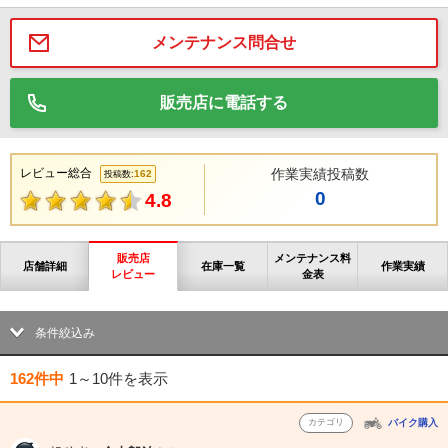
メンテナンス問合せ
販売店に電話する
レビュー総合
作業実績投稿数
162
投稿数:
0
4.8
販売店
メンテナンス料
店舗詳細
在庫一覧
作業実績
レビュー
金表
条件絞込み
162件中
1～10件
を表示
カテゴリ
バイク購入