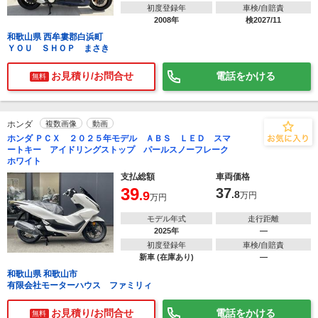
初度登録年
車検/自賠責
2008年
検2027/11
和歌山県 西牟婁郡白浜町
ＹＯＵ ＳＨＯＰ まさき
お見積り/お問合せ
電話をかける
無料
ホンダ
複数画像
動画
ホンダ ＰＣＸ ２０２５年モデル ＡＢＳ ＬＥＤ スマ
ートキー アイドリングストップ パールスノーフレーク
ホワイト
支払総額
車両価格
39
37
.9
.8
万円
万円
モデル年式
走行距離
2025年
―
初度登録年
車検/自賠責
新車 (在庫あり)
―
和歌山県 和歌山市
有限会社モーターハウス ファミリィ
お見積り/お問合せ
電話をかける
無料