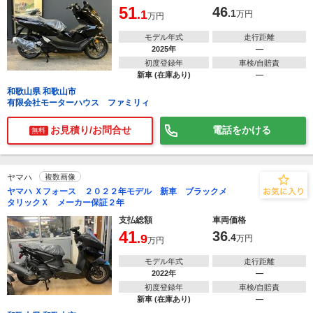
51
46
.1
.1
万円
万円
モデル年式
走行距離
2025年
―
初度登録年
車検/自賠責
新車 (在庫あり)
―
和歌山県 和歌山市
有限会社モーターハウス ファミリィ
お見積り/お問合せ
電話をかける
無料
ヤマハ
複数画像
ヤマハ Ｘフォース ２０２２年モデル 新車 ブラックメ
タリックＸ メーカー保証２年
支払総額
車両価格
41
36
.9
.4
万円
万円
モデル年式
走行距離
2022年
―
初度登録年
車検/自賠責
新車 (在庫あり)
―