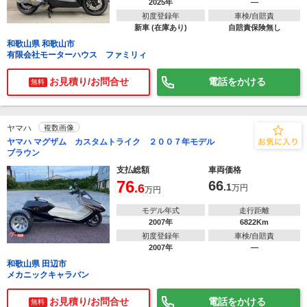
2025年
―
初度登録年
車検/自賠責
新車 (在庫あり)
自賠責保険無し
和歌山県 和歌山市
有限会社モーターハウス ファミリィ
お見積り/お問合せ
電話をかける
無料
ヤマハ
複数画像
ヤマハ マグザム カスタムトライク ２００７年モデル
ブラウン
支払総額
車両価格
76
66
.6
.1
万円
万円
モデル年式
走行距離
2007年
6822Km
初度登録年
車検/自賠責
2007年
―
和歌山県 田辺市
メカニックキャラバン
お見積り/お問合せ
電話をかける
無料