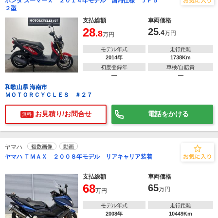
ホンダ ズーマーＸ ２０１４年モデル 国内仕様 ＪＦ５
２型
支払総額
車両価格
28
25
.8
.4
万円
万円
モデル年式
走行距離
2014年
1738Km
初度登録年
車検/自賠責
―
―
和歌山県 海南市
ＭＯＴＯＲＣＹＣＬＥＳ ＃２７
お見積り/お問合せ
電話をかける
無料
ヤマハ
複数画像
動画
ヤマハ ＴＭＡＸ ２００８年モデル リアキャリア装着
支払総額
車両価格
68
65
万円
万円
モデル年式
走行距離
2008年
10449Km