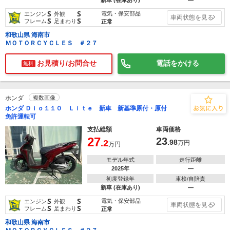
新車 (在庫あり)
―
S
S
電気・保安部品
エンジン
外観
車両状態を見る
S
S
フレーム
足まわり
正常
和歌山県 海南市
ＭＯＴＯＲＣＹＣＬＥＳ ＃２７
お見積り/お問合せ
電話をかける
無料
ホンダ
複数画像
ホンダ Ｄｉｏ１１０ Ｌｉｔｅ 新車 新基準原付・原付
免許運転可
支払総額
車両価格
27
23
.2
.98
万円
万円
モデル年式
走行距離
2025年
―
初度登録年
車検/自賠責
新車 (在庫あり)
―
S
S
電気・保安部品
エンジン
外観
車両状態を見る
S
S
フレーム
足まわり
正常
和歌山県 海南市