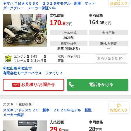
ヤマハ ＴＭＡＸ５６０ ２０２６年モデル 新車 マット
ダークグレー メーカー保証２年
支払総額
車両価格
170
164
.8
.35
万円
万円
モデル年式
走行距離
2026年
―
初度登録年
車検/自賠責
新車 (在庫あり)
―
S
S
電気・保安部品
エンジン
外観
車両状態を見る
S
S
フレーム
足まわり
正常
和歌山県 和歌山市
有限会社モーターハウス ファミリィ
お見積り/お問合せ
電話をかける
無料
スズキ
複数画像
スズキ アドレス１２５ 新車 ２０２５年モデル 新型
メーカー保証
支払総額
車両価格
29
28
.9
万円
万円