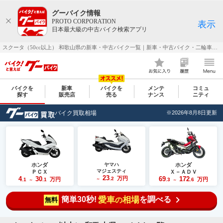
グーバイク情報
PROTO CORPORATION
表示
日本最大級の中古バイク検索アプリ
スクータ（50cc以上） 和歌山県の新車・中古バイク一覧｜新車・中古バイク・二輪車・オートバイ情報なら【グーバイク(GooBike)】
バイクを
新車
バイクを
メンテ
コミュ
探す
販売店
売る
ナンス
ニティ
バイク買取相場
※2026年8月8日更新
ホンダ
ヤマハ
ホンダ
マジェスティ
ＰＣＸ
Ｘ－ＡＤＶ
23
4
30
万円
69
172
.2
万円
万円
.1
.1
～
.3
.6
～
～
簡単30秒!
愛車
相場
を調べる
の
無料