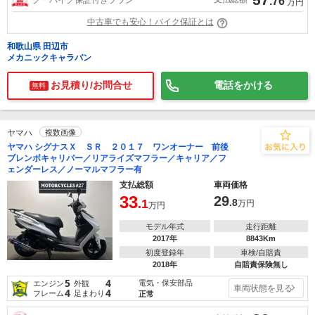
.76
万円
中古車でも安心！バイク保証とは
和歌山県 田辺市
メカニックキャラバン
お見積り/お問合せ
電話をかける
無料
ヤマハ
複数画像
ヤマハ シグナスＸ ＳＲ ２０１７ ワンオーナー 前後
ブレンボキャリパー／リアライズマフラー／キャリア／フ
ェンダーレス／ノーマルマフラー有
支払総額
車両価格
33
29
.1
.8
万円
万円
モデル年式
走行距離
2017年
8843Km
初度登録年
車検/自賠責
2018年
自賠責保険無し
5
4
電気・保安部品
エンジン
外観
車両状態を見る
4
4
フレーム
足まわり
正常