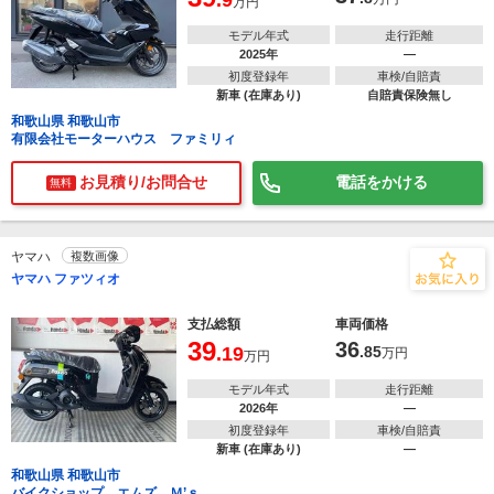
.9
万円
モデル年式
走行距離
2025年
―
初度登録年
車検/自賠責
新車 (在庫あり)
自賠責保険無し
和歌山県 和歌山市
有限会社モーターハウス ファミリィ
お見積り/お問合せ
電話をかける
無料
ヤマハ
複数画像
ヤマハ ファツィオ
支払総額
車両価格
39
36
.19
.85
万円
万円
モデル年式
走行距離
2026年
―
初度登録年
車検/自賠責
新車 (在庫あり)
―
和歌山県 和歌山市
バイクショップ エムズ Ｍ’ｓ