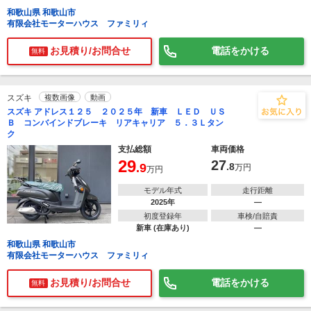
和歌山県 和歌山市
有限会社モーターハウス ファミリィ
お見積り/お問合せ
電話をかける
無料
スズキ
複数画像
動画
スズキ アドレス１２５ ２０２５年 新車 ＬＥＤ ＵＳ
Ｂ コンバインドブレーキ リアキャリア ５．３Ｌタン
ク
支払総額
車両価格
29
27
.9
.8
万円
万円
モデル年式
走行距離
2025年
―
初度登録年
車検/自賠責
新車 (在庫あり)
―
和歌山県 和歌山市
有限会社モーターハウス ファミリィ
お見積り/お問合せ
電話をかける
無料