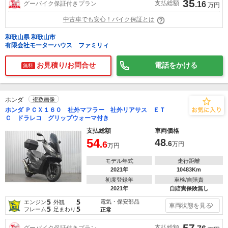
35
支払総額
グーバイク保証付きプラン
.16
万円
中古車でも安心！バイク保証とは
和歌山県 和歌山市
有限会社モーターハウス ファミリィ
お見積り/お問合せ
電話をかける
無料
ホンダ
複数画像
ホンダ ＰＣＸ１６０ 社外マフラー 社外リアサス ＥＴ
Ｃ ドラレコ グリップウォーマ付き
支払総額
車両価格
54
48
.6
.6
万円
万円
モデル年式
走行距離
2021年
10483Km
初度登録年
車検/自賠責
2021年
自賠責保険無し
5
5
電気・保安部品
エンジン
外観
車両状態を見る
5
5
フレーム
足まわり
正常
57
支払総額
グーバイク保証付きプラン