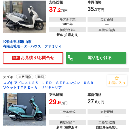
支払総額
車両価格
37
35
.2
.1
万円
万円
モデル年式
走行距離
2026年
―
初度登録年
車検/自賠責
新車 (在庫あり)
―
和歌山県 和歌山市
有限会社モーターハウス ファミリィ
お見積り/お問合せ
電話をかける
無料
スズキ
複数画像
動画
スズキ アドレス１２５ ＬＥＤ ＳＥＰエンジン ＵＳＢ
ソケットＴＹＰＥ－Ａ リヤキャリア
支払総額
車両価格
29
27
.9
.8
万円
万円
モデル年式
走行距離
―
―
初度登録年
車検/自賠責
新車 (在庫あり)
自賠責保険無し