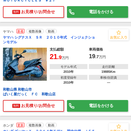
ＭＯＴＯＲＣＹＣＬＥＳ ＃２７
お見積り/お問合せ
電話をかける
無料
ヤマハ
新着
複数画像
動画
ヤマハ シグナスＸ ＳＲ ２０１０年式 インジェクショ
ンモデル
支払総額
車両価格
21
19
.9
.7
万円
万円
モデル年式
走行距離
2010年
19885Km
初度登録年
車検/自賠責
2010年
―
和歌山県 和歌山市
ばいく屋だっく ＦＣ 和歌山店
お見積り/お問合せ
電話をかける
無料
ホンダ
更新
複数画像
動画