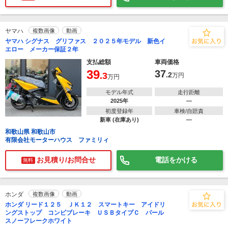
ヤマハ
複数画像
動画
ヤマハ シグナス グリファス ２０２５年モデル 新色イ
エロー メーカー保証２年
支払総額
車両価格
39
37
.3
.2
万円
万円
モデル年式
走行距離
2025年
―
初度登録年
車検/自賠責
新車 (在庫あり)
―
和歌山県 和歌山市
有限会社モーターハウス ファミリィ
お見積り/お問合せ
電話をかける
無料
ホンダ
複数画像
動画
ホンダ リード１２５ ＪＫ１２ スマートキー アイドリ
ングストップ コンビブレーキ ＵＳＢタイプＣ パール
スノーフレークホワイト