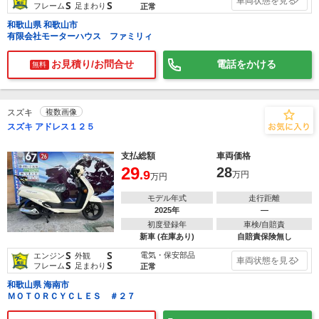
車両状態を見る
S
S
フレーム
足まわり
正常
和歌山県 和歌山市
有限会社モーターハウス ファミリィ
お見積り/お問合せ
電話をかける
無料
スズキ
複数画像
スズキ アドレス１２５
支払総額
車両価格
29
28
.9
万円
万円
モデル年式
走行距離
2025年
―
初度登録年
車検/自賠責
新車 (在庫あり)
自賠責保険無し
S
S
電気・保安部品
エンジン
外観
車両状態を見る
S
S
フレーム
足まわり
正常
和歌山県 海南市
ＭＯＴＯＲＣＹＣＬＥＳ ＃２７