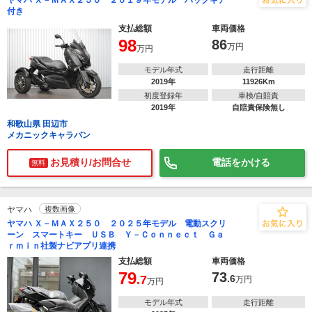
ヤマハ Ｘ－ＭＡＸ２５０ ２０１９年モデル バックギア
付き
支払総額
車両価格
98
86
万円
万円
モデル年式
走行距離
2019年
11926Km
初度登録年
車検/自賠責
2019年
自賠責保険無し
和歌山県 田辺市
メカニックキャラバン
お見積り/お問合せ
電話をかける
無料
ヤマハ
複数画像
ヤマハ Ｘ－ＭＡＸ２５０ ２０２５年モデル 電動スクリ
ーン スマートキー ＵＳＢ Ｙ－Ｃｏｎｎｅｃｔ Ｇａ
ｒｍｉｎ社製ナビアプリ連携
支払総額
車両価格
79
73
.7
.6
万円
万円
モデル年式
走行距離