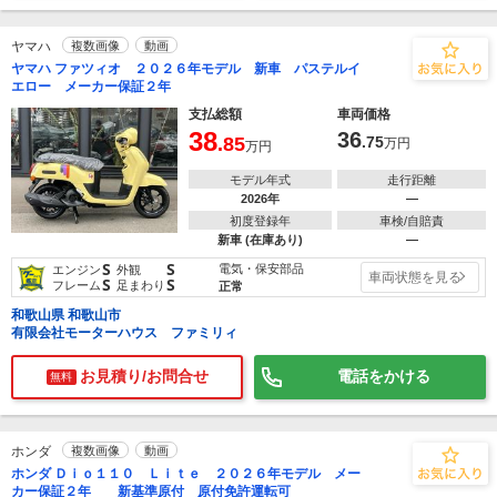
ヤマハ
複数画像
動画
ヤマハ ファツィオ ２０２６年モデル 新車 パステルイ
エロー メーカー保証２年
支払総額
車両価格
38
36
.85
.75
万円
万円
モデル年式
走行距離
2026年
―
初度登録年
車検/自賠責
新車 (在庫あり)
―
S
S
電気・保安部品
エンジン
外観
車両状態を見る
S
S
フレーム
足まわり
正常
和歌山県 和歌山市
有限会社モーターハウス ファミリィ
お見積り/お問合せ
電話をかける
無料
ホンダ
複数画像
動画
ホンダ Ｄｉｏ１１０ Ｌｉｔｅ ２０２６年モデル メー
カー保証２年 新基準原付 原付免許運転可