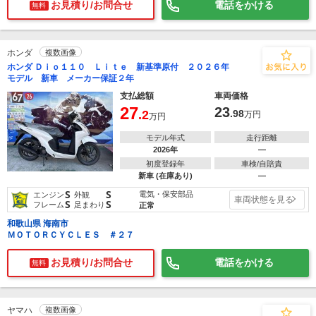
お見積り/お問合せ
電話をかける
無料
ホンダ
複数画像
ホンダ Ｄｉｏ１１０ Ｌｉｔｅ 新基準原付 ２０２６年
モデル 新車 メーカー保証２年
支払総額
車両価格
27
23
.2
.98
万円
万円
モデル年式
走行距離
2026年
―
初度登録年
車検/自賠責
新車 (在庫あり)
―
S
S
電気・保安部品
エンジン
外観
車両状態を見る
S
S
フレーム
足まわり
正常
和歌山県 海南市
ＭＯＴＯＲＣＹＣＬＥＳ ＃２７
お見積り/お問合せ
電話をかける
無料
ヤマハ
複数画像