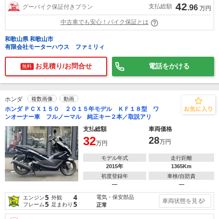
42
支払総額
グーバイク保証付きプラン
.96
万円
中古車でも安心！バイク保証とは
和歌山県 和歌山市
有限会社モーターハウス ファミリィ
お見積り/お問合せ
電話をかける
無料
ホンダ
複数画像
動画
ホンダ ＰＣＸ１５０ ２０１５年モデル ＫＦ１８型 ワ
ンオーナー車 フルノーマル 純正キー２本／取説アリ
支払総額
車両価格
32
28
万円
万円
モデル年式
走行距離
2015年
1365Km
初度登録年
車検/自賠責
―
―
5
4
電気・保安部品
エンジン
外観
車両状態を見る
5
5
フレーム
足まわり
正常