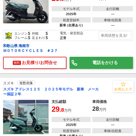
モデル年式
走行距離
2025年
―
初度登録年
車検/自賠責
新車 (在庫あり)
―
S
S
電気・保安部品
エンジン
外観
車両状態を見る
S
S
フレーム
足まわり
正常
和歌山県 海南市
ＭＯＴＯＲＣＹＣＬＥＳ ＃２７
お見積り/お問合せ
電話をかける
無料
スズキ
複数画像
スズキ アドレス１２５ ２０２５年モデル 新車 メーカ
ー保証２年
支払総額
車両価格
29
28
.8
万円
万円
モデル年式
走行距離
2025年
―
初度登録年
車検/自賠責