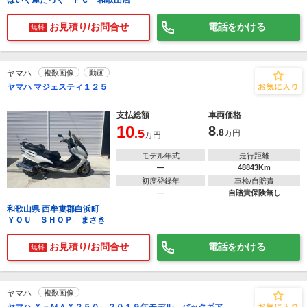
ばいく屋だっく ＦＣ 和歌山店
お見積り/お問合せ
電話をかける
無料
ヤマハ
複数画像
動画
ヤマハ マジェスティ１２５
支払総額
車両価格
10
8
.5
.8
万円
万円
モデル年式
走行距離
―
48843Km
初度登録年
車検/自賠責
―
自賠責保険無し
和歌山県 西牟婁郡白浜町
ＹＯＵ ＳＨＯＰ まさき
お見積り/お問合せ
電話をかける
無料
ヤマハ
複数画像