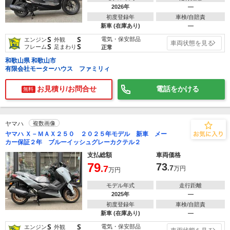
2026年
―
初度登録年
車検/自賠責
新車 (在庫あり)
―
S
S
電気・保安部品
エンジン
外観
車両状態を見る
S
S
フレーム
足まわり
正常
和歌山県 和歌山市
有限会社モーターハウス ファミリィ
お見積り/お問合せ
電話をかける
無料
ヤマハ
複数画像
ヤマハ Ｘ－ＭＡＸ２５０ ２０２５年モデル 新車 メー
カー保証２年 ブルーイッシュグレーカクテル２
支払総額
車両価格
79
73
.7
.7
万円
万円
モデル年式
走行距離
2025年
―
初度登録年
車検/自賠責
新車 (在庫あり)
―
S
S
電気・保安部品
エンジン
外観