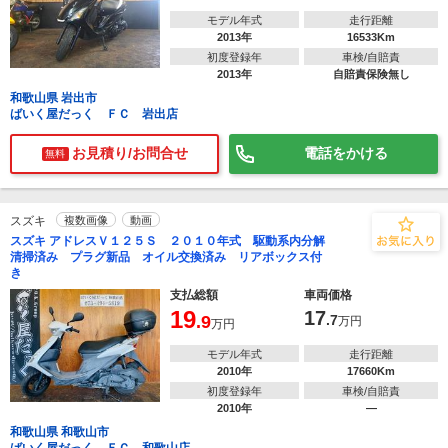
モデル年式
走行距離
2013年
16533Km
初度登録年
車検/自賠責
2013年
自賠責保険無し
和歌山県 岩出市
ばいく屋だっく ＦＣ 岩出店
お見積り/お問合せ
電話をかける
無料
スズキ
複数画像
動画
スズキ アドレスＶ１２５Ｓ ２０１０年式 駆動系内分解
清掃済み プラグ新品 オイル交換済み リアボックス付
き
支払総額
車両価格
19
17
.9
.7
万円
万円
モデル年式
走行距離
2010年
17660Km
初度登録年
車検/自賠責
2010年
―
和歌山県 和歌山市