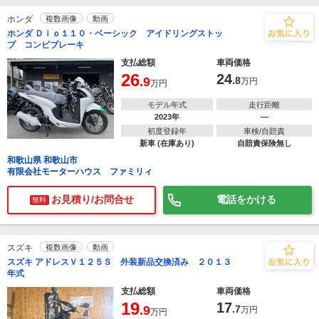
ホンダ
複数画像
動画
ホンダ Ｄｉｏ１１０・ベーシック アイドリングストッ
プ コンビブレーキ
支払総額
車両価格
26
24
.9
.8
万円
万円
モデル年式
走行距離
2023年
―
初度登録年
車検/自賠責
新車 (在庫あり)
自賠責保険無し
和歌山県 和歌山市
有限会社モーターハウス ファミリィ
お見積り/お問合せ
電話をかける
無料
スズキ
複数画像
動画
スズキ アドレスＶ１２５Ｓ 外装新品交換済み ２０１３
年式
支払総額
車両価格
19
17
.9
.7
万円
万円