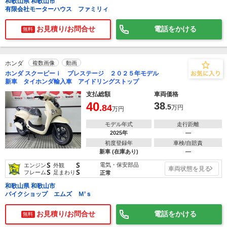
和歌山県 和歌山市
有限会社モーターハウス ファミリィ
お見積り/お問合せ
電話をかける
無料
ホンダ
複数画像
動画
ホンダ スクーピーｉ プレステージ ２０２５年モデル
新車 タイホンダ輸入車 アイドリングストップ
支払総額
車両価格
40
38
.84
.5
万円
万円
モデル年式
走行距離
2025年
―
初度登録年
車検/自賠責
新車 (在庫あり)
―
S
S
電気・保安部品
エンジン
外観
車両状態を見る
S
S
フレーム
足まわり
正常
和歌山県 和歌山市
バイクショップ エムズ Ｍ’ｓ
お見積り/お問合せ
電話をかける
無料