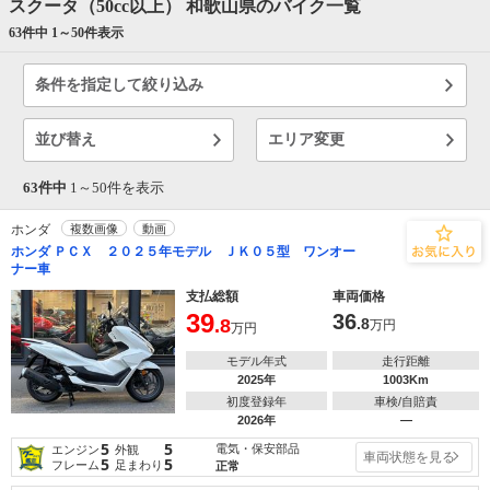
スクータ（50cc以上） 和歌山県のバイク一覧
63件中 1～
50
件表示
条件を指定して絞り込み
並び替え
エリア変更
63件中
1～
50
件を表示
ホンダ
複数画像
動画
ホンダ ＰＣＸ ２０２５年モデル ＪＫ０５型 ワンオー
ナー車
支払総額
車両価格
39
36
.8
.8
万円
万円
モデル年式
走行距離
2025年
1003Km
初度登録年
車検/自賠責
2026年
―
5
5
電気・保安部品
エンジン
外観
車両状態を見る
5
5
フレーム
足まわり
正常