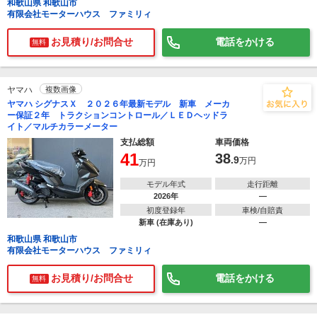
和歌山県 和歌山市
有限会社モーターハウス ファミリィ
お見積り/お問合せ
電話をかける
無料
ヤマハ
複数画像
ヤマハ シグナスＸ ２０２６年最新モデル 新車 メーカ
ー保証２年 トラクションコントロール／ＬＥＤヘッドラ
イト／マルチカラーメーター
支払総額
車両価格
41
38
.9
万円
万円
モデル年式
走行距離
2026年
―
初度登録年
車検/自賠責
新車 (在庫あり)
―
和歌山県 和歌山市
有限会社モーターハウス ファミリィ
お見積り/お問合せ
電話をかける
無料