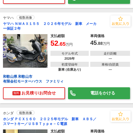
ヤマハ
複数画像
ヤマハ ＮＭＡＸ１５５ ２０２６年モデル 新車 メーカ
ー保証２年
支払総額
車両価格
52
45
.65
.88
万円
万円
モデル年式
走行距離
2026年
―
初度登録年
車検/自賠責
新車 (在庫あり)
―
和歌山県 和歌山市
有限会社モーターハウス ファミリィ
お見積り/お問合せ
電話をかける
無料
ホンダ
複数画像
ホンダ ＰＣＸ１６０ ２０２５年モデル 新車 ＡＢＳ／
スマートキー／ＵＳＢＴｙｐｅ－Ｃ電源
支払総額
車両価格