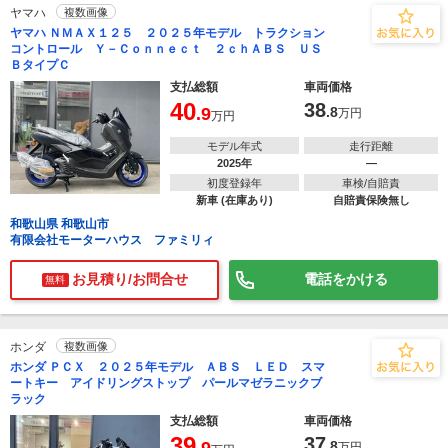
ヤマハ
複数画像
ヤマハ ＮＭＡＸ１２５ ２０２５年モデル トラクション
コントロール Ｙ－Ｃｏｎｎｅｃｔ ２ｃｈＡＢＳ ＵＳ
ＢタイプＣ
支払総額
車両価格
40
38
.9
.8
万円
万円
モデル年式
走行距離
2025年
―
初度登録年
車検/自賠責
新車 (在庫あり)
自賠責保険無し
和歌山県 和歌山市
有限会社モーターハウス ファミリィ
お見積り/お問合せ
電話をかける
無料
ホンダ
複数画像
ホンダ ＰＣＸ ２０２５年モデル ＡＢＳ ＬＥＤ スマ
ートキー アイドリングストップ パールマゼラニックブ
ラック
支払総額
車両価格
39
37
.8
万円