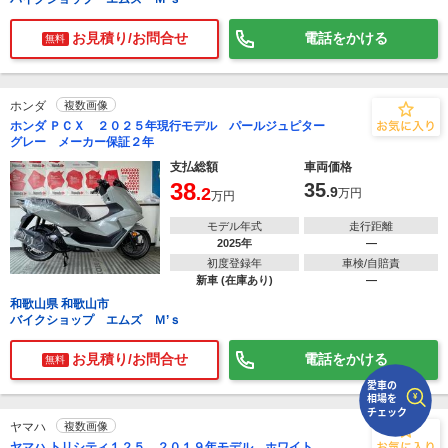
お見積り/お問合せ
電話をかける
無料
で
相場をチェック！
車種選択するだけ、かんたん相場検索
まずはメーカーを選択する
ホンダ
複数画像
ホンダ ＰＣＸ ２０２５年現行モデル パールジュピター
排気量
グレー メーカー保証２年
支払総額
車両価格
車種
38
35
.2
.9
万円
万円
型式(任意)
モデル年式
走行距離
2025年
―
初度登録年
車検/自賠責
走行距離(任意)
新車 (在庫あり)
―
和歌山県 和歌山市
バイクショップ エムズ Ｍ’ｓ
お見積り/お問合せ
電話をかける
無料
ヤマハ
複数画像
ヤマハ トリシティ１２５ ２０１９年モデル ホワイト