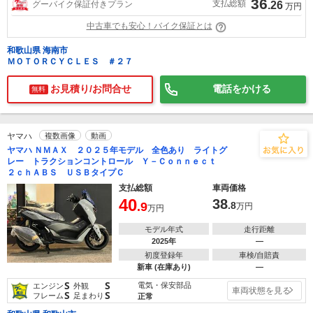
36
支払総額
グーバイク保証付きプラン
.26
万円
中古車でも安心！バイク保証とは
和歌山県 海南市
ＭＯＴＯＲＣＹＣＬＥＳ ＃２７
お見積り/お問合せ
電話をかける
無料
ヤマハ
複数画像
動画
ヤマハ ＮＭＡＸ ２０２５年モデル 全色あり ライトグ
レー トラクションコントロール Ｙ－Ｃｏｎｎｅｃｔ
２ｃｈＡＢＳ ＵＳＢタイプＣ
支払総額
車両価格
40
38
.9
.8
万円
万円
モデル年式
走行距離
2025年
―
初度登録年
車検/自賠責
新車 (在庫あり)
―
S
S
電気・保安部品
エンジン
外観
車両状態を見る
S
S
フレーム
足まわり
正常