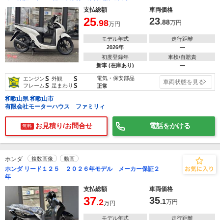
支払総額
車両価格
25
23
.98
.88
万円
万円
モデル年式
走行距離
2026年
―
初度登録年
車検/自賠責
新車 (在庫あり)
―
S
S
電気・保安部品
エンジン
外観
車両状態を見る
S
S
フレーム
足まわり
正常
和歌山県 和歌山市
有限会社モーターハウス ファミリィ
お見積り/お問合せ
電話をかける
無料
ホンダ
複数画像
動画
ホンダ リード１２５ ２０２６年モデル メーカー保証２
年
支払総額
車両価格
37
35
.2
.1
万円
万円
モデル年式
走行距離