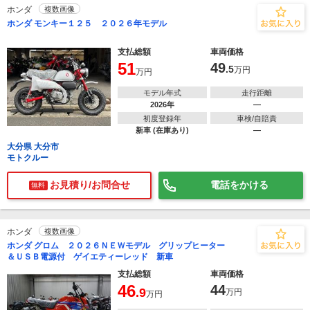
ホンダ
複数画像
ホンダ モンキー１２５ ２０２６年モデル
支払総額
車両価格
51
49
.5
万円
万円
モデル年式
走行距離
2026年
―
初度登録年
車検/自賠責
新車 (在庫あり)
―
大分県 大分市
モトクルー
お見積り/お問合せ
電話をかける
無料
ホンダ
複数画像
ホンダ グロム ２０２６ＮＥＷモデル グリップヒーター
＆ＵＳＢ電源付 ゲイエティーレッド 新車
支払総額
車両価格
46
44
.9
万円
万円