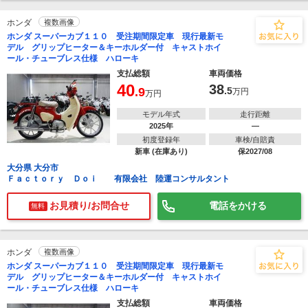
ホンダ
複数画像
ホンダ スーパーカブ１１０ 受注期間限定車 現行最新モ
デル グリップヒーター＆キーホルダー付 キャストホイ
ール・チューブレス仕様 ハローキ
支払総額
車両価格
40
38
.9
.5
万円
万円
モデル年式
走行距離
2025年
―
初度登録年
車検/自賠責
新車 (在庫あり)
保2027/08
大分県 大分市
Ｆａｃｔｏｒｙ Ｄｏｉ 有限会社 陸運コンサルタント
お見積り/お問合せ
電話をかける
無料
ホンダ
複数画像
ホンダ スーパーカブ１１０ 受注期間限定車 現行最新モ
デル グリップヒーター＆キーホルダー付 キャストホイ
ール・チューブレス仕様 ハローキ
支払総額
車両価格