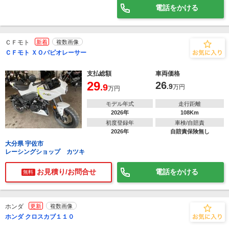
電話をかける
ＣＦモト
新着
複数画像
ＣＦモト ＸＯパピオレーサー
支払総額
車両価格
29
26
.9
.9
万円
万円
モデル年式
走行距離
2026年
108Km
初度登録年
車検/自賠責
2026年
自賠責保険無し
大分県 宇佐市
レーシングショップ カツキ
お見積り/お問合せ
電話をかける
無料
ホンダ
更新
複数画像
ホンダ クロスカブ１１０