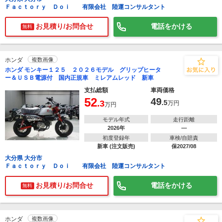
Ｆａｃｔｏｒｙ Ｄｏｉ 有限会社 陸運コンサルタント
お見積り/お問合せ
電話をかける
無料
ホンダ
複数画像
ホンダ モンキー１２５ ２０２６モデル グリップヒータ
ー＆ＵＳＢ電源付 国内正規車 ミレアムレッド 新車
支払総額
車両価格
52
49
.3
.5
万円
万円
モデル年式
走行距離
2026年
―
初度登録年
車検/自賠責
新車 (注文販売)
保2027/08
大分県 大分市
Ｆａｃｔｏｒｙ Ｄｏｉ 有限会社 陸運コンサルタント
お見積り/お問合せ
電話をかける
無料
ホンダ
複数画像