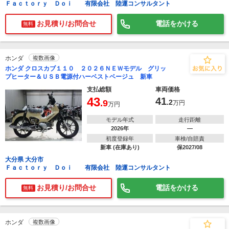
Ｆａｃｔｏｒｙ Ｄｏｉ 有限会社 陸運コンサルタント
お見積り/お問合せ
電話をかける
無料
ホンダ
複数画像
ホンダ クロスカブ１１０ ２０２６ＮＥＷモデル グリッ
プヒーター＆ＵＳＢ電源付ハーベストベージュ 新車
支払総額
車両価格
43
41
.9
.2
万円
万円
モデル年式
走行距離
2026年
―
初度登録年
車検/自賠責
新車 (在庫あり)
保2027/08
大分県 大分市
Ｆａｃｔｏｒｙ Ｄｏｉ 有限会社 陸運コンサルタント
お見積り/お問合せ
電話をかける
無料
ホンダ
複数画像