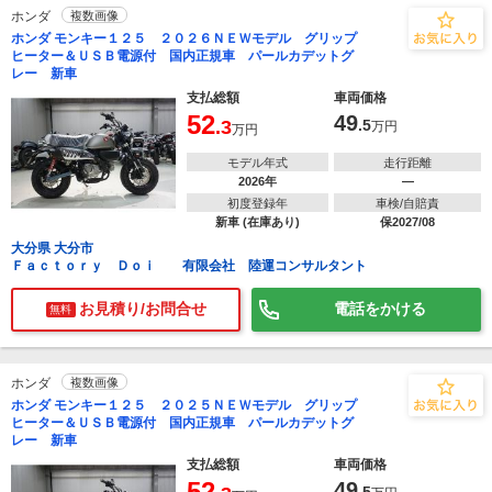
ホンダ
複数画像
ホンダ モンキー１２５ ２０２６ＮＥＷモデル グリップ
ヒーター＆ＵＳＢ電源付 国内正規車 パールカデットグ
レー 新車
支払総額
車両価格
52
49
.3
.5
万円
万円
モデル年式
走行距離
2026年
―
初度登録年
車検/自賠責
新車 (在庫あり)
保2027/08
大分県 大分市
Ｆａｃｔｏｒｙ Ｄｏｉ 有限会社 陸運コンサルタント
お見積り/お問合せ
電話をかける
無料
ホンダ
複数画像
ホンダ モンキー１２５ ２０２５ＮＥＷモデル グリップ
ヒーター＆ＵＳＢ電源付 国内正規車 パールカデットグ
レー 新車
支払総額
車両価格
52
49