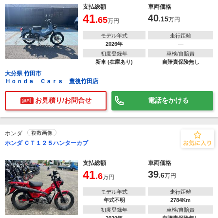
支払総額
車両価格
41
40
.65
.15
万円
万円
モデル年式
走行距離
2026年
―
初度登録年
車検/自賠責
新車 (在庫あり)
自賠責保険無し
大分県 竹田市
Ｈｏｎｄａ Ｃａｒｓ 豊後竹田店
お見積り/お問合せ
電話をかける
無料
ホンダ
複数画像
ホンダ ＣＴ１２５ハンターカブ
支払総額
車両価格
41
39
.6
.6
万円
万円
モデル年式
走行距離
年式不明
2784Km
初度登録年
車検/自賠責