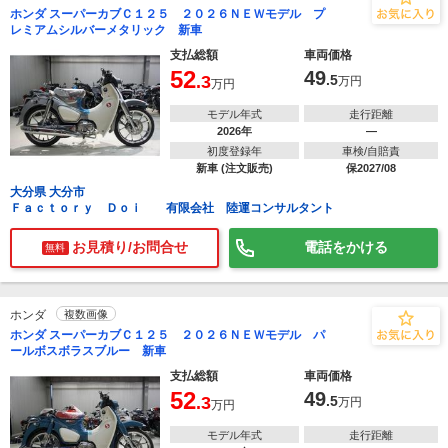
ホンダ スーパーカブＣ１２５ ２０２６ＮＥＷモデル プ
レミアムシルバーメタリック 新車
支払総額
車両価格
52
49
.3
.5
万円
万円
モデル年式
走行距離
2026年
―
初度登録年
車検/自賠責
新車 (注文販売)
保2027/08
大分県 大分市
Ｆａｃｔｏｒｙ Ｄｏｉ 有限会社 陸運コンサルタント
お見積り/お問合せ
電話をかける
無料
ホンダ
複数画像
ホンダ スーパーカブＣ１２５ ２０２６ＮＥＷモデル パ
ールボスボラスブルー 新車
支払総額
車両価格
52
49
.3
.5
万円
万円
モデル年式
走行距離