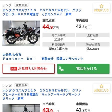
ホンダ
複数画像
ホンダ クロスカブ１１０ ２０２６ＮＥＷモデル グリッ
プヒーター＆ＵＳＢ電源付 くまモンＶｅｒ 新車
支払総額
車両価格
44
42
.9
.3
万円
万円
モデル年式
走行距離
2026年
―
初度登録年
車検/自賠責
新車 (在庫あり)
保2027/08
大分県 大分市
Ｆａｃｔｏｒｙ Ｄｏｉ 有限会社 陸運コンサルタント
お見積り/お問合せ
電話をかける
無料
ホンダ
複数画像
ホンダ クロスカブ１１０ ２０２６ＮＥＷモデル グリッ
プヒーター＆ＵＳＢ電源付 マットアーマードグリーンメ
タリック 新車
支払総額
車両価格
43
41
.9
.2
万円
万円