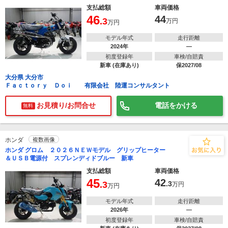
支払総額
車両価格
46
44
.3
万円
万円
モデル年式
走行距離
2024年
―
初度登録年
車検/自賠責
新車 (在庫あり)
保2027/08
大分県 大分市
Ｆａｃｔｏｒｙ Ｄｏｉ 有限会社 陸運コンサルタント
お見積り/お問合せ
電話をかける
無料
ホンダ
複数画像
ホンダ グロム ２０２６ＮＥＷモデル グリップヒーター
＆ＵＳＢ電源付 スプレンディドブルー 新車
支払総額
車両価格
45
42
.3
.3
万円
万円
モデル年式
走行距離
2026年
―
初度登録年
車検/自賠責