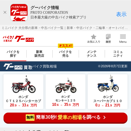
グーバイク情報
PROTO CORPORATION
表示
日本最大級の中古バイク検索アプリ
ミニバイク 大分県の新車・中古バイク一覧｜新車・中古バイク・二輪車・オートバイ情報なら【グーバイク(GooBike)】
バイクを
新車
バイクを
メンテ
コミュ
探す
販売店
売る
ナンス
ニティ
バイク買取相場
※2026年8月7日更新
ホンダ
ホンダ
ホンダ
モンキー１２５
ＣＴ１２５ハンターカブ
スーパーカブ１１０
10
35
20
33
万円
0
21
.6
.5
万円
万円
.9
.6
～
.2
.9
～
～
簡単30秒!
愛車
相場
を調べる
の
無料