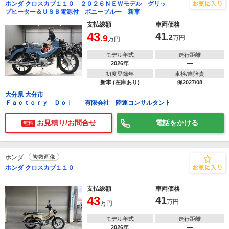
ホンダ クロスカブ１１０ ２０２６ＮＥＷモデル グリッ
プヒーター＆ＵＳＢ電源付 ボニーブルー 新車
支払総額
車両価格
43
41
.9
.2
万円
万円
モデル年式
走行距離
2026年
―
初度登録年
車検/自賠責
新車 (在庫あり)
保2027/08
大分県 大分市
Ｆａｃｔｏｒｙ Ｄｏｉ 有限会社 陸運コンサルタント
お見積り/お問合せ
電話をかける
無料
ホンダ
複数画像
ホンダ クロスカブ１１０
支払総額
車両価格
43
41
万円
万円
モデル年式
走行距離
2026年
―