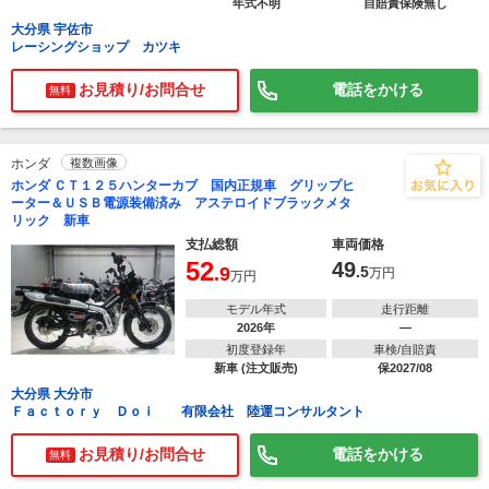
年式不明
自賠責保険無し
大分県 宇佐市
レーシングショップ カツキ
お見積り/お問合せ
電話をかける
無料
ホンダ
複数画像
ホンダ ＣＴ１２５ハンターカブ 国内正規車 グリップヒ
ーター＆ＵＳＢ電源装備済み アステロイドブラックメタ
リック 新車
支払総額
車両価格
52
49
.9
.5
万円
万円
モデル年式
走行距離
2026年
―
初度登録年
車検/自賠責
新車 (注文販売)
保2027/08
大分県 大分市
Ｆａｃｔｏｒｙ Ｄｏｉ 有限会社 陸運コンサルタント
お見積り/お問合せ
電話をかける
無料