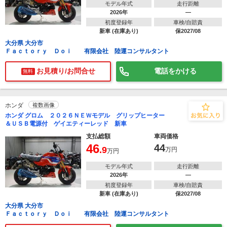
モデル年式
走行距離
2026年
―
初度登録年
車検/自賠責
新車 (在庫あり)
保2027/08
大分県 大分市
Ｆａｃｔｏｒｙ Ｄｏｉ 有限会社 陸運コンサルタント
お見積り/お問合せ
電話をかける
無料
ホンダ
複数画像
ホンダ グロム ２０２６ＮＥＷモデル グリップヒーター
＆ＵＳＢ電源付 ゲイエティーレッド 新車
支払総額
車両価格
46
44
.9
万円
万円
モデル年式
走行距離
2026年
―
初度登録年
車検/自賠責
新車 (在庫あり)
保2027/08
大分県 大分市
Ｆａｃｔｏｒｙ Ｄｏｉ 有限会社 陸運コンサルタント