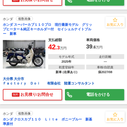
ホンダ
複数画像
ホンダ スーパーカブ１１０プロ 現行最新モデル グリッ
プヒーター＆純正キーホルダー付 セイシェルナイトブル
ー 新車
支払総額
車両価格
42
39
.3
.6
万円
万円
モデル年式
走行距離
2025年
―
初度登録年
車検/自賠責
新車 (在庫あり)
保2027/08
大分県 大分市
Ｆａｃｔｏｒｙ Ｄｏｉ 有限会社 陸運コンサルタント
お見積り/お問合せ
電話をかける
無料
ホンダ
複数画像
ホンダ クロスカブ１１０ Ｌｉｔｅ ボニーブルー 新基
準原付