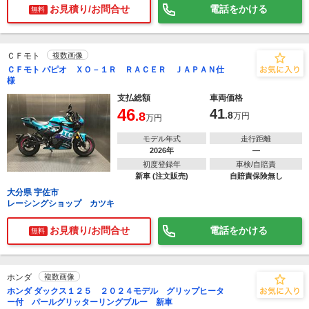
お見積り/お問合せ
電話をかける
無料
ＣＦモト
複数画像
ＣＦモト パピオ ＸＯ－１Ｒ ＲＡＣＥＲ ＪＡＰＡＮ仕
様
支払総額
車両価格
46
41
.8
.8
万円
万円
モデル年式
走行距離
2026年
―
初度登録年
車検/自賠責
新車 (注文販売)
自賠責保険無し
大分県 宇佐市
レーシングショップ カツキ
お見積り/お問合せ
電話をかける
無料
ホンダ
複数画像
ホンダ ダックス１２５ ２０２４モデル グリップヒータ
ー付 パールグリッターリングブルー 新車