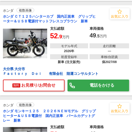
ホンダ
複数画像
ホンダ ＣＴ１２５ハンターカブ 国内正規車 グリップヒ
ーター＆ＵＳＢ電源付マットフレスコブラウン 新車
支払総額
車両価格
52
49
.9
.5
万円
万円
モデル年式
走行距離
2026年
―
初度登録年
車検/自賠責
新車 (注文販売)
保2027/08
大分県 大分市
Ｆａｃｔｏｒｙ Ｄｏｉ 有限会社 陸運コンサルタント
お見積り/お問合せ
電話をかける
無料
ホンダ
複数画像
ホンダ モンキー１２５ ２０２６ＮＥＷモデル グリップ
ヒーター＆ＵＳＢ電源付 国内正規車 パールカデットグ
レー 新車
支払総額
車両価格