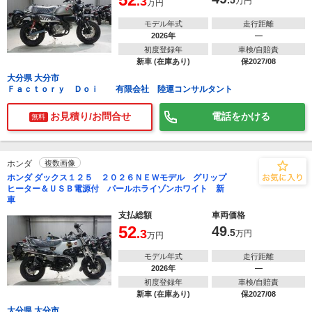
.3
.5
万円
万円
モデル年式
走行距離
2026年
―
初度登録年
車検/自賠責
新車 (在庫あり)
保2027/08
大分県 大分市
Ｆａｃｔｏｒｙ Ｄｏｉ 有限会社 陸運コンサルタント
お見積り/お問合せ
電話をかける
無料
ホンダ
複数画像
ホンダ ダックス１２５ ２０２６ＮＥＷモデル グリップ
ヒーター＆ＵＳＢ電源付 パールホライゾンホワイト 新
車
支払総額
車両価格
52
49
.3
.5
万円
万円
モデル年式
走行距離
2026年
―
初度登録年
車検/自賠責
新車 (在庫あり)
保2027/08
大分県 大分市