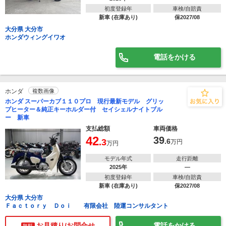
初度登録年
車検/自賠責
新車 (在庫あり)
保2027/08
大分県 大分市
ホンダウィングイワオ
電話をかける
ホンダ
複数画像
ホンダ スーパーカブ１１０プロ 現行最新モデル グリッ
プヒーター＆純正キーホルダー付 セイシェルナイトブル
ー 新車
支払総額
車両価格
42
39
.3
.6
万円
万円
モデル年式
走行距離
2025年
―
初度登録年
車検/自賠責
新車 (在庫あり)
保2027/08
大分県 大分市
Ｆａｃｔｏｒｙ Ｄｏｉ 有限会社 陸運コンサルタント
お見積り/お問合せ
電話をかける
無料