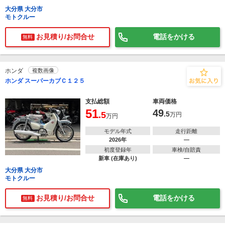
大分県 大分市
モトクルー
お見積り/お問合せ
電話をかける
無料
ホンダ
複数画像
ホンダ スーパーカブＣ１２５
支払総額
車両価格
51
49
.5
.5
万円
万円
モデル年式
走行距離
2026年
―
初度登録年
車検/自賠責
新車 (在庫あり)
―
大分県 大分市
モトクルー
お見積り/お問合せ
電話をかける
無料