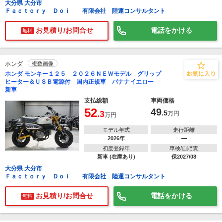
大分県 大分市
Ｆａｃｔｏｒｙ Ｄｏｉ 有限会社 陸運コンサルタント
お見積り/お問合せ
電話をかける
無料
ホンダ
複数画像
ホンダ モンキー１２５ ２０２６ＮＥＷモデル グリップ
ヒーター＆ＵＳＢ電源付 国内正規車 バナナイエロー
新車
支払総額
車両価格
52
49
.3
.5
万円
万円
モデル年式
走行距離
2026年
―
初度登録年
車検/自賠責
新車 (在庫あり)
保2027/08
大分県 大分市
Ｆａｃｔｏｒｙ Ｄｏｉ 有限会社 陸運コンサルタント
お見積り/お問合せ
電話をかける
無料