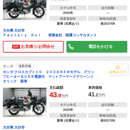
モデル年式
走行距離
2025年
―
初度登録年
車検/自賠責
新車 (在庫あり)
保2027/08
大分県 大分市
Ｆａｃｔｏｒｙ Ｄｏｉ 有限会社 陸運コンサルタント
お見積り/お問合せ
電話をかける
無料
ホンダ
複数画像
ホンダ クロスカブ１１０ ２０２６ＮＥＷモデル グリッ
プヒーター＆ＵＳＢ電源付 マットアーマードグリーンメ
タリック 新車
支払総額
車両価格
43
41
.9
.2
万円
万円
モデル年式
走行距離
2025年
―
初度登録年
車検/自賠責
新車 (在庫あり)
保2027/08
大分県 大分市