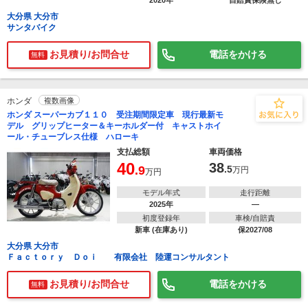
2020年
自賠責保険無し
大分県 大分市
サンタバイク
お見積り/お問合せ
電話をかける
無料
ホンダ
複数画像
ホンダ スーパーカブ１１０ 受注期間限定車 現行最新モ
デル グリップヒーター＆キーホルダー付 キャストホイ
ール・チューブレス仕様 ハローキ
支払総額
車両価格
40
38
.9
.5
万円
万円
モデル年式
走行距離
2025年
―
初度登録年
車検/自賠責
新車 (在庫あり)
保2027/08
大分県 大分市
Ｆａｃｔｏｒｙ Ｄｏｉ 有限会社 陸運コンサルタント
お見積り/お問合せ
電話をかける
無料