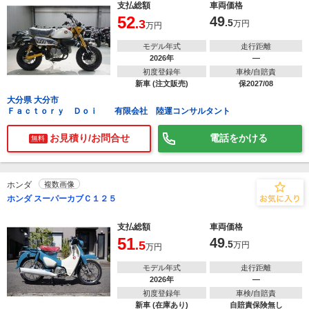
支払総額
車両価格
52
49
.3
.5
万円
万円
モデル年式
走行距離
2026年
―
初度登録年
車検/自賠責
新車 (注文販売)
保2027/08
大分県 大分市
Ｆａｃｔｏｒｙ Ｄｏｉ 有限会社 陸運コンサルタント
お見積り/お問合せ
電話をかける
無料
ホンダ
複数画像
ホンダ スーパーカブＣ１２５
支払総額
車両価格
51
49
.5
.5
万円
万円
モデル年式
走行距離
2026年
―
初度登録年
車検/自賠責
新車 (在庫あり)
自賠責保険無し