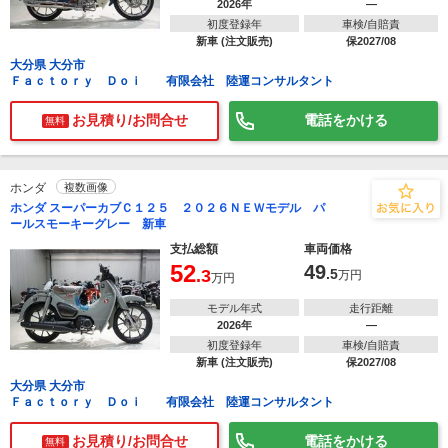
2026年
―
初度登録年
車検/自賠責
新車 (注文販売)
保2027/08
大分県 大分市
Ｆａｃｔｏｒｙ Ｄｏｉ 有限会社 陸運コンサルタント
お見積り/お問合せ
電話をかける
無料
ホンダ
複数画像
ホンダ スーパーカブＣ１２５ ２０２６ＮＥＷモデル パ
ールスモーキーグレー 新車
支払総額
車両価格
52
49
.3
.5
万円
万円
モデル年式
走行距離
2026年
―
初度登録年
車検/自賠責
新車 (注文販売)
保2027/08
大分県 大分市
Ｆａｃｔｏｒｙ Ｄｏｉ 有限会社 陸運コンサルタント
お見積り/お問合せ
電話をかける
無料