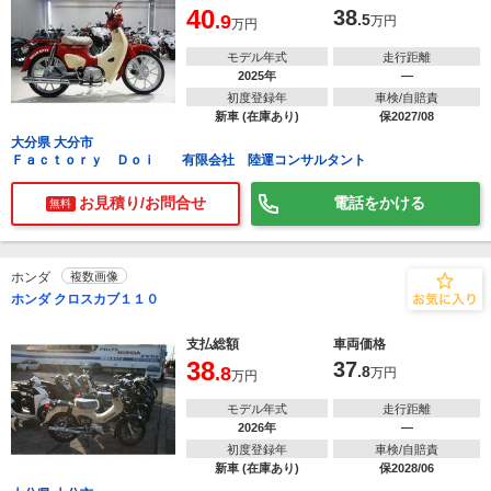
40
38
.9
.5
万円
万円
モデル年式
走行距離
2025年
―
初度登録年
車検/自賠責
新車 (在庫あり)
保2027/08
大分県 大分市
Ｆａｃｔｏｒｙ Ｄｏｉ 有限会社 陸運コンサルタント
お見積り/お問合せ
電話をかける
無料
ホンダ
複数画像
ホンダ クロスカブ１１０
支払総額
車両価格
38
37
.8
.8
万円
万円
モデル年式
走行距離
2026年
―
初度登録年
車検/自賠責
新車 (在庫あり)
保2028/06