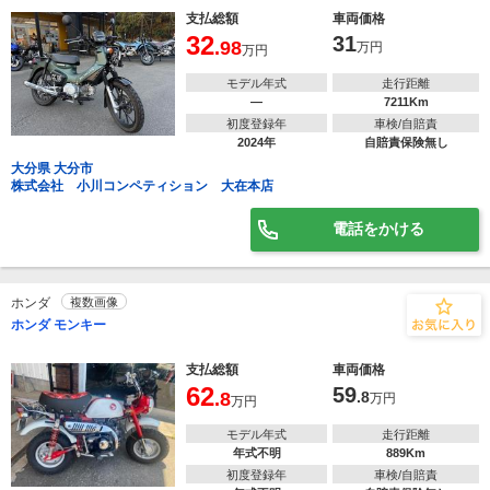
支払総額
車両価格
32
31
.98
万円
万円
モデル年式
走行距離
―
7211Km
初度登録年
車検/自賠責
2024年
自賠責保険無し
大分県 大分市
株式会社 小川コンペティション 大在本店
電話をかける
ホンダ
複数画像
ホンダ モンキー
支払総額
車両価格
62
59
.8
.8
万円
万円
モデル年式
走行距離
年式不明
889Km
初度登録年
車検/自賠責