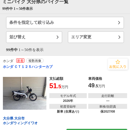
ミニバイク 大分県のバイク一覧
99件中 1～
50
件表示
条件を指定して絞り込み
並び替え
エリア変更
99件中
1～
50
件を表示
ホンダ
新着
複数画像
ホンダ ＣＴ１２５ハンターカブ
支払総額
車両価格
51
49
.5
.5
万円
万円
モデル年式
走行距離
2026年
―
初度登録年
車検/自賠責
新車 (在庫あり)
保2027/08
大分県 大分市
ホンダウィングイワオ