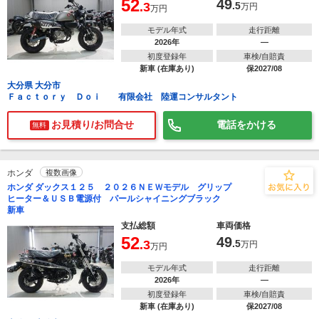
52
49
.3
.5
万円
万円
モデル年式
走行距離
2026年
―
初度登録年
車検/自賠責
新車 (在庫あり)
保2027/08
大分県 大分市
Ｆａｃｔｏｒｙ Ｄｏｉ 有限会社 陸運コンサルタント
お見積り/お問合せ
電話をかける
無料
ホンダ
複数画像
ホンダ ダックス１２５ ２０２６ＮＥＷモデル グリップ
ヒーター＆ＵＳＢ電源付 パールシャイニングブラック
新車
支払総額
車両価格
52
49
.3
.5
万円
万円
モデル年式
走行距離
2026年
―
初度登録年
車検/自賠責
新車 (在庫あり)
保2027/08