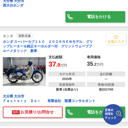
大分県 大分市
西大分ホンダ
で
相場をチェック！
電話をかける
車種選択するだけ、かんたん相場検索
まずはメーカーを選択する
ホンダ
複数画像
排気量
ホンダ スーパーカブ１１０ ２０２６ＮＥＷモデル グリ
ップヒーター＆純正キーホルダー付 グリントウェーブブ
ルーメタリック 新車
車種
支払総額
車両価格
37
35
.9
.2
型式(任意)
万円
万円
モデル年式
走行距離
走行距離(任意)
2025年
―
初度登録年
車検/自賠責
新車 (在庫あり)
保2027/08
大分県 大分市
Ｆａｃｔｏｒｙ Ｄｏｉ 有限会社 陸運コンサルタント
お見積り/お問合せ
電話をかける
無料