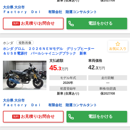
新車 (在庫あり)
保2027/08
大分県 大分市
Ｆａｃｔｏｒｙ Ｄｏｉ 有限会社 陸運コンサルタント
お見積り/お問合せ
電話をかける
無料
ホンダ
複数画像
ホンダ グロム ２０２６ＮＥＷモデル グリップヒーター
＆ＵＳＢ電源付 パールシャイニングブラック 新車
支払総額
車両価格
45
42
.3
.3
万円
万円
モデル年式
走行距離
2026年
―
初度登録年
車検/自賠責
新車 (在庫あり)
保2027/08
大分県 大分市
Ｆａｃｔｏｒｙ Ｄｏｉ 有限会社 陸運コンサルタント
お見積り/お問合せ
電話をかける
無料