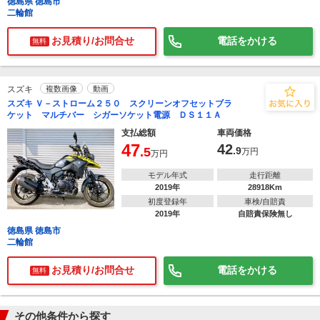
徳島県 徳島市
二輪館
お見積り/お問合せ
電話をかける
無料
スズキ
複数画像
動画
スズキ Ｖ－ストローム２５０ スクリーンオフセットブラ
ケット マルチバー シガーソケット電源 ＤＳ１１Ａ
支払総額
車両価格
47
42
.5
.9
万円
万円
モデル年式
走行距離
2019年
28918Km
初度登録年
車検/自賠責
2019年
自賠責保険無し
徳島県 徳島市
二輪館
お見積り/お問合せ
電話をかける
無料
その他条件から探す