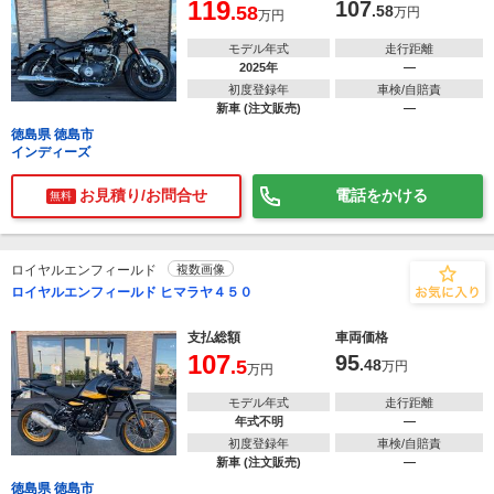
119
107
.58
.58
万円
万円
モデル年式
走行距離
2025年
―
初度登録年
車検/自賠責
新車 (注文販売)
―
徳島県 徳島市
インディーズ
お見積り/お問合せ
電話をかける
無料
ロイヤルエンフィールド
複数画像
ロイヤルエンフィールド ヒマラヤ４５０
支払総額
車両価格
107
95
.5
.48
万円
万円
モデル年式
走行距離
年式不明
―
初度登録年
車検/自賠責
新車 (注文販売)
―
徳島県 徳島市