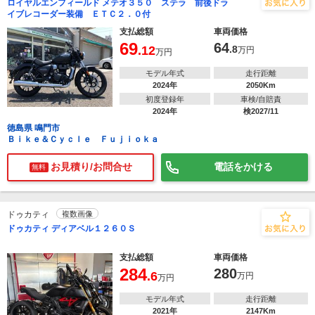
ロイヤルエンフィールド メテオ３５０ ステラ 前後ドラ
イブレコーダー装備 ＥＴＣ２．０付
支払総額
車両価格
69
64
.12
.8
万円
万円
モデル年式
走行距離
2024年
2050Km
初度登録年
車検/自賠責
2024年
検2027/11
徳島県 鳴門市
Ｂｉｋｅ＆Ｃｙｃｌｅ Ｆｕｊｉｏｋａ
お見積り/お問合せ
電話をかける
無料
ドゥカティ
複数画像
ドゥカティ ディアベル１２６０Ｓ
支払総額
車両価格
284
280
.6
万円
万円
モデル年式
走行距離
2021年
2147Km