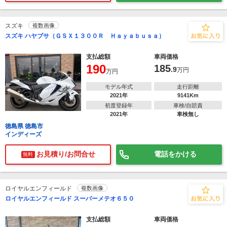
スズキ
複数画像
スズキ ハヤブサ（ＧＳＸ１３００Ｒ Ｈａｙａｂｕｓａ）
支払総額
車両価格
190
185
.9
万円
万円
モデル年式
走行距離
2021年
9141Km
初度登録年
車検/自賠責
2021年
車検無し
徳島県 徳島市
インディーズ
お見積り/お問合せ
電話をかける
無料
ロイヤルエンフィールド
複数画像
ロイヤルエンフィールド スーパーメテオ６５０
支払総額
車両価格