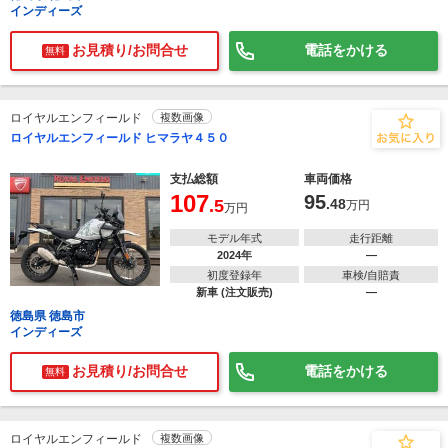
インディーズ
お見積り/お問合せ
電話をかける
無料
ロイヤルエンフィールド
複数画像
ロイヤルエンフィールド ヒマラヤ４５０
支払総額
車両価格
107
95
.5
.48
万円
万円
モデル年式
走行距離
2024年
―
初度登録年
車検/自賠責
新車 (注文販売)
―
徳島県 徳島市
インディーズ
お見積り/お問合せ
電話をかける
無料
ロイヤルエンフィールド
複数画像