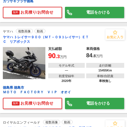
カワサキプラザ徳島
お見積り/お問合せ
電話をかける
無料
ヤマハ
複数画像
動画
ヤマハ トレイサー９００（ＭＴ－０９トレイサー）ＥＴ
Ｃ リアボックス
支払総額
車両価格
90
84
.3
.8
万円
万円
モデル年式
走行距離
―
15455Km
初度登録年
車検/自賠責
2020年
車検無し
徳島県 徳島市
ＭＯＴＯ ＦＡＣＴＯＲＹ ＶＩＰ オオイ
お見積り/お問合せ
電話をかける
無料
ロイヤルエンフィールド
複数画像
動画