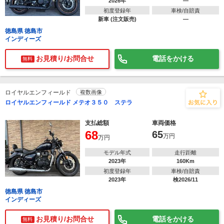
2026年
―
初度登録年
車検/自賠責
新車 (注文販売)
―
徳島県 徳島市
インディーズ
お見積り/お問合せ
電話をかける
無料
ロイヤルエンフィールド
複数画像
ロイヤルエンフィールド メテオ３５０ ステラ
支払総額
車両価格
68
65
万円
万円
モデル年式
走行距離
2023年
160Km
初度登録年
車検/自賠責
2023年
検2026/11
徳島県 徳島市
インディーズ
お見積り/お問合せ
電話をかける
無料