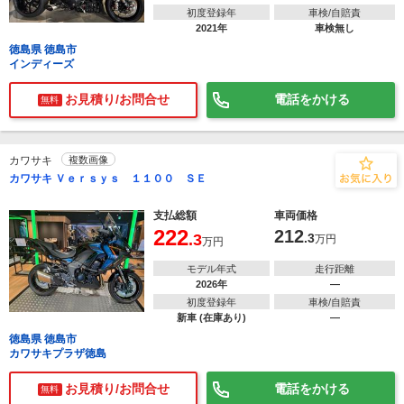
初度登録年
車検/自賠責
2021年
車検無し
徳島県 徳島市
インディーズ
お見積り/お問合せ
電話をかける
無料
カワサキ
複数画像
カワサキ Ｖｅｒｓｙｓ １１００ ＳＥ
支払総額
車両価格
222
212
.3
.3
万円
万円
モデル年式
走行距離
2026年
―
初度登録年
車検/自賠責
新車 (在庫あり)
―
徳島県 徳島市
カワサキプラザ徳島
お見積り/お問合せ
電話をかける
無料