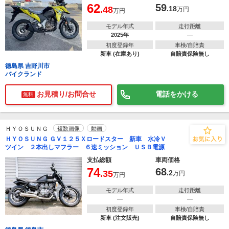
62
59
.48
.18
万円
万円
モデル年式
走行距離
2025年
―
初度登録年
車検/自賠責
新車 (在庫あり)
自賠責保険無し
徳島県 吉野川市
バイクランド
お見積り/お問合せ
電話をかける
無料
ＨＹＯＳＵＮＧ
複数画像
動画
ＨＹＯＳＵＮＧ ＧＶ１２５Ｘロードスター 新車 水冷Ｖ
ツイン ２本出しマフラー ６速ミッション ＵＳＢ電源
支払総額
車両価格
74
68
.35
.2
万円
万円
モデル年式
走行距離
―
―
初度登録年
車検/自賠責
新車 (注文販売)
自賠責保険無し