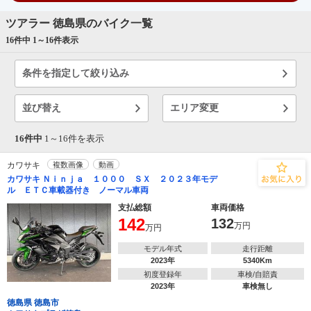
ツアラー 徳島県のバイク一覧
16件中 1～
16
件表示
条件を指定して絞り込み
並び替え
エリア変更
16件中
1～
16
件を表示
カワサキ
複数画像
動画
カワサキ Ｎｉｎｊａ １０００ ＳＸ ２０２３年モデ
ル ＥＴＣ車載器付き ノーマル車両
支払総額
車両価格
142
132
万円
万円
モデル年式
走行距離
2023年
5340Km
初度登録年
車検/自賠責
2023年
車検無し
徳島県 徳島市