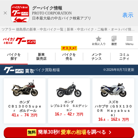
グーバイク情報
PROTO CORPORATION
表示
日本最大級の中古バイク検索アプリ
ツアラー 徳島県の新車・中古バイク一覧｜新車・中古バイク・二輪車・オートバイ情報なら【グーバイク(GooBike)】
バイクを
新車
バイクを
メンテ
コミュ
探す
販売店
売る
ナンス
ニティ
バイク買取相場
※2026年8月7日更新
ホンダ
ホンダ
スズキ
レブル２５０ Ｓエディシ
ＣＢ１３００Ｓｕｐｅ
ハヤブサ（ＧＳＸ１３０
ョン
ｒ ボルドール
０Ｒ Ｈａｙａｂｕｓ
16
42
万円
41
74
.7
.7
ａ）
万円
～
.6
～
16
162
万円
.4
.5
～
簡単30秒!
愛車
相場
を調べる
の
無料