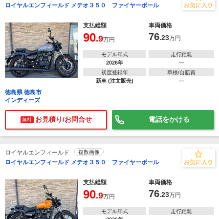
ロイヤルエンフィールド メテオ３５０ ファイヤーボール
支払総額
車両価格
90
76
.9
.23
万円
万円
モデル年式
走行距離
2026年
―
初度登録年
車検/自賠責
新車 (注文販売)
―
徳島県 徳島市
インディーズ
お見積り/お問合せ
電話をかける
無料
ロイヤルエンフィールド
複数画像
ロイヤルエンフィールド メテオ３５０ ファイヤーボール
支払総額
車両価格
90
76
.9
.23
万円
万円
モデル年式
走行距離