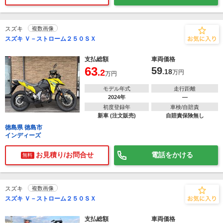
スズキ
複数画像
スズキ Ｖ－ストローム２５０ＳＸ
支払総額
車両価格
63
59
.2
.18
万円
万円
モデル年式
走行距離
2024年
―
初度登録年
車検/自賠責
新車 (注文販売)
自賠責保険無し
徳島県 徳島市
インディーズ
お見積り/お問合せ
電話をかける
無料
スズキ
複数画像
スズキ Ｖ－ストローム２５０ＳＸ
支払総額
車両価格