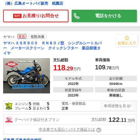
（株）広島オートバイ販売 祇園店
お見積り/お問合せ
電話をかける
無料
ヤマハ
更新
複数画像
ヤマハ ＸＳＲ９００ ＲＮ８０Ｊ型 シングルシートカバ
ー メータースクリーン クイックシフター 新品前後タ
イヤ
支払総額
車両価格
118
109
.29
.78
万円
万円
モデル年式
走行距離
2022年
5044Km
初度登録年
車検/自賠責
2023年
車検無し
5
5
電気・保安部品
エンジン
外観
車両状態を見る
5
5
フレーム
足まわり
正常
122
支払総額
グーバイク保証付きプラン
.11
万円
中古車でも安心！バイク保証とは