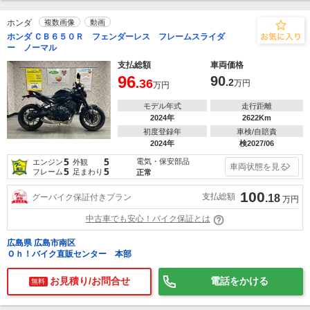
ホンダ
複数画像
動画
ホンダ ＣＢ６５０Ｒ フェンダーレス フレームスライダ
ー ノーマル
支払総額
車両価格
96
90
.36
.2
万円
万円
モデル年式
走行距離
2024年
2622Km
初度登録年
車検/自賠責
2024年
検2027/06
5
5
電気・保安部品
エンジン
外観
車両状態を見る
5
5
フレーム
足まわり
正常
100
支払総額
グーバイク保証付きプラン
.18
万円
中古車でも安心！バイク保証とは
広島県 広島市南区
Ｏｈ！バイク直販センター 本部
お見積り/お問合せ
電話をかける
無料