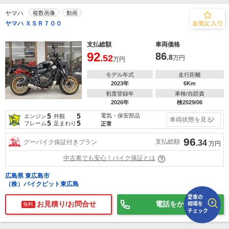
ヤマハ
複数画像
動画
で
相場をチェック！
ヤマハ ＸＳＲ７００
車種選択するだけ、かんたん相場検索
支払総額
車両価格
まずはメーカーを選択する
92
86
.52
.8
万円
万円
排気量
モデル年式
走行距離
2023年
6Km
車種
初度登録年
車検/自賠責
2026年
検2029/06
5
5
電気・保安部品
型式(任意)
エンジン
外観
車両状態を見る
5
5
フレーム
足まわり
正常
走行距離(任意)
96
支払総額
グーバイク保証付きプラン
.34
万円
中古車でも安心！バイク保証とは
広島県 東広島市
（株）バイクピット東広島
お見積り/お問合せ
電話をかける
無料