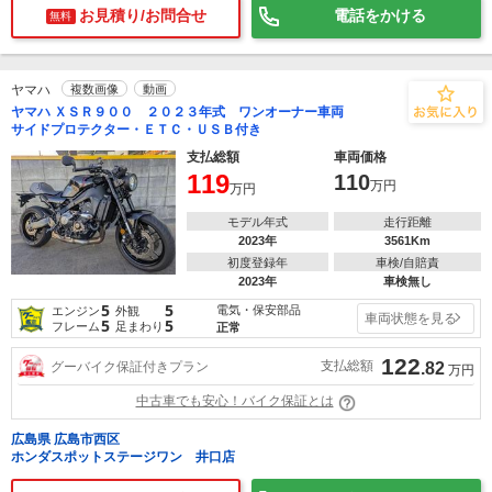
お見積り/お問合せ
電話をかける
無料
ヤマハ
複数画像
動画
ヤマハ ＸＳＲ９００ ２０２３年式 ワンオーナー車両
サイドプロテクター・ＥＴＣ・ＵＳＢ付き
支払総額
車両価格
119
110
万円
万円
モデル年式
走行距離
2023年
3561Km
初度登録年
車検/自賠責
2023年
車検無し
5
5
電気・保安部品
エンジン
外観
車両状態を見る
5
5
フレーム
足まわり
正常
122
支払総額
グーバイク保証付きプラン
.82
万円
中古車でも安心！バイク保証とは
広島県 広島市西区
ホンダスポットステージワン 井口店