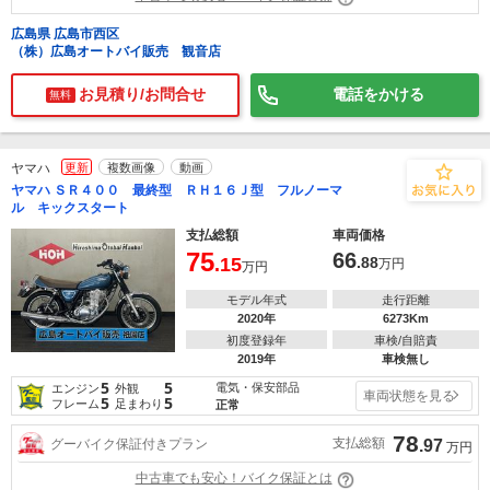
広島県 広島市西区
（株）広島オートバイ販売 観音店
お見積り/お問合せ
電話をかける
無料
ヤマハ
更新
複数画像
動画
ヤマハ ＳＲ４００ 最終型 ＲＨ１６Ｊ型 フルノーマ
ル キックスタート
支払総額
車両価格
75
66
.15
.88
万円
万円
モデル年式
走行距離
2020年
6273Km
初度登録年
車検/自賠責
2019年
車検無し
5
5
電気・保安部品
エンジン
外観
車両状態を見る
5
5
フレーム
足まわり
正常
78
支払総額
グーバイク保証付きプラン
.97
万円
中古車でも安心！バイク保証とは