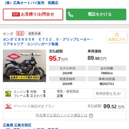
（株）広島オートバイ販売 祇園店
お見積り/お問合せ
電話をかける
無料
ホンダ
更新
複数画像
ホンダ ＣＢ６５０Ｒ ＥＴＣ２．０・グリップヒーター・
リアキャリア・エンジンガード装備
支払総額
車両価格
95
89
.7
.98
万円
万円
モデル年式
走行距離
2024年
7885Km
初度登録年
車検/自賠責
2024年
検2027/11
5
5
電気・保安部品
エンジン
外観
車両状態を見る
5
5
フレーム
足まわり
正常
99
支払総額
グーバイク保証付きプラン
.52
万円
中古車でも安心！バイク保証とは
広島県 広島市西区