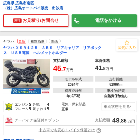
広島県 広島市南区
（株）広島オートバイ販売 出汐店
お見積り/お問合せ
電話をかける
無料
ヤマハ
更新
複数画像
動画
ヤマハ ＸＳＲ１２５ ＡＢＳ リアキャリア リアボック
ス ＵＳＢ電源 ヘルメットホルダー
支払総額
車両価格
45
41
.7
.8
万円
万円
モデル年式
走行距離
2024年
5298Km
初度登録年
車検/自賠責
年式不明
自賠責保険無し
5
4
電気・保安部品
エンジン
外観
車両状態を見る
5
5
フレーム
足まわり
正常
48
支払総額
グーバイク保証付きプラン
.86
万円
中古車でも安心！バイク保証とは