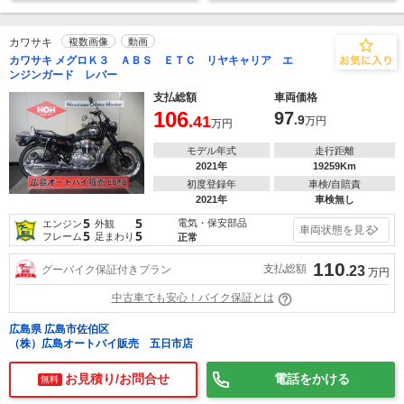
カワサキ
複数画像
動画
カワサキ メグロＫ３ ＡＢＳ ＥＴＣ リヤキャリア エ
ンジンガード レバー
支払総額
車両価格
106
97
.41
.9
万円
万円
モデル年式
走行距離
2021年
19259Km
初度登録年
車検/自賠責
2021年
車検無し
5
5
電気・保安部品
エンジン
外観
車両状態を見る
5
5
フレーム
足まわり
正常
110
支払総額
グーバイク保証付きプラン
.23
万円
中古車でも安心！バイク保証とは
広島県 広島市佐伯区
（株）広島オートバイ販売 五日市店
お見積り/お問合せ
電話をかける
無料