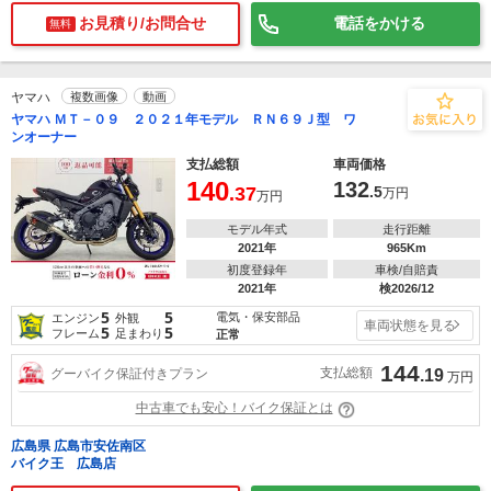
お見積り/お問合せ
電話をかける
無料
ヤマハ
複数画像
動画
ヤマハ ＭＴ－０９ ２０２１年モデル ＲＮ６９Ｊ型 ワ
ンオーナー
支払総額
車両価格
140
132
.37
.5
万円
万円
モデル年式
走行距離
2021年
965Km
初度登録年
車検/自賠責
2021年
検2026/12
5
5
電気・保安部品
エンジン
外観
車両状態を見る
5
5
フレーム
足まわり
正常
144
支払総額
グーバイク保証付きプラン
.19
万円
中古車でも安心！バイク保証とは
広島県 広島市安佐南区
バイク王 広島店