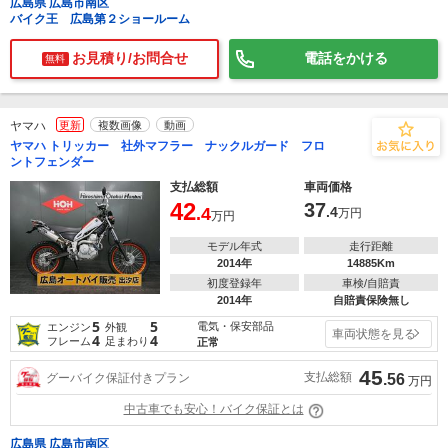
広島県 広島市南区
バイク王 広島第２ショールーム
お見積り/お問合せ
電話をかける
無料
ヤマハ
更新
複数画像
動画
ヤマハ トリッカー 社外マフラー ナックルガード フロ
ントフェンダー
支払総額
車両価格
42
37
.4
.4
万円
万円
モデル年式
走行距離
2014年
14885Km
初度登録年
車検/自賠責
2014年
自賠責保険無し
5
5
電気・保安部品
エンジン
外観
車両状態を見る
4
4
フレーム
足まわり
正常
45
支払総額
グーバイク保証付きプラン
.56
万円
中古車でも安心！バイク保証とは
広島県 広島市南区