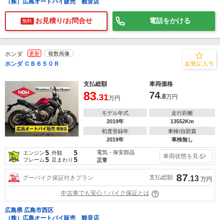
（株）広島オートバイ販売 観音店
お見積り/お問合せ
電話をかける
無料
ホンダ
更新
複数画像
ホンダ ＣＢ６５０Ｒ
支払総額
車両価格
83
74
.31
.8
万円
万円
モデル年式
走行距離
2019年
13552Km
初度登録年
車検/自賠責
2019年
車検無し
5
5
電気・保安部品
エンジン
外観
車両状態を見る
5
5
フレーム
足まわり
正常
87
支払総額
グーバイク保証付きプラン
.13
万円
中古車でも安心！バイク保証とは
広島県 広島市西区
（株）広島オートバイ販売 観音店