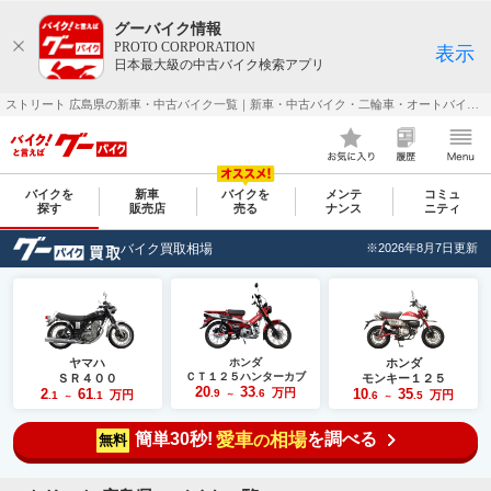
グーバイク情報
PROTO CORPORATION
表示
日本最大級の中古バイク検索アプリ
ストリート 広島県の新車・中古バイク一覧｜新車・中古バイク・二輪車・オートバイ情報なら【グーバイク(GooBike)】
バイクを
新車
バイクを
メンテ
コミュ
探す
販売店
売る
ナンス
ニティ
バイク買取相場
※2026年8月7日更新
ヤマハ
ホンダ
ホンダ
ＣＴ１２５ハンターカブ
ＳＲ４００
モンキー１２５
20
33
2
61
万円
10
35
.9
.6
万円
万円
.1
.1
～
.6
.5
～
～
簡単30秒!
愛車
相場
を調べる
の
無料