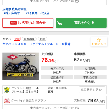
中古車でも安心！バイク保証とは
広島県 広島市南区
（株）広島オートバイ販売 出汐店
お見積り/お問合せ
電話をかける
無料
ヤマハ
更新
複数画像
動画
ヤマハ ＳＲ４００ ファイナルモデル ＥＴＣ装備
支払総額
車両価格
76
67
.16
.87
万円
万円
モデル年式
走行距離
2021年
7943Km
初度登録年
車検/自賠責
2022年
車検無し
5
4
電気・保安部品
エンジン
外観
車両状態を見る
5
5
フレーム
足まわり
正常
79
支払総額
グーバイク保証付きプラン
.98
万円
中古車でも安心！バイク保証とは