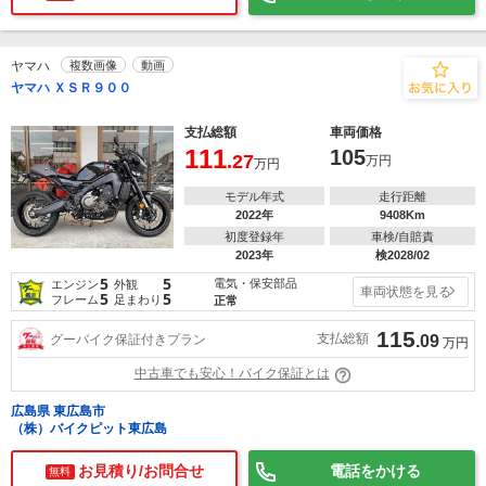
ヤマハ
複数画像
動画
ヤマハ ＸＳＲ９００
支払総額
車両価格
111
105
.27
万円
万円
モデル年式
走行距離
2022年
9408Km
初度登録年
車検/自賠責
2023年
検2028/02
5
5
電気・保安部品
エンジン
外観
車両状態を見る
5
5
フレーム
足まわり
正常
115
支払総額
グーバイク保証付きプラン
.09
万円
中古車でも安心！バイク保証とは
広島県 東広島市
（株）バイクピット東広島
お見積り/お問合せ
電話をかける
無料