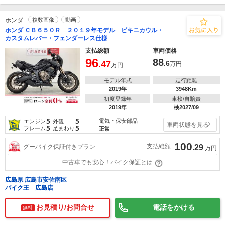
ホンダ
複数画像
動画
ホンダ ＣＢ６５０Ｒ ２０１９年モデル ビキニカウル・
カスタムレバー・フェンダーレス仕様
支払総額
車両価格
96
88
.47
.6
万円
万円
モデル年式
走行距離
2019年
3948Km
初度登録年
車検/自賠責
2019年
検2027/09
5
5
電気・保安部品
エンジン
外観
車両状態を見る
5
5
フレーム
足まわり
正常
100
支払総額
グーバイク保証付きプラン
.29
万円
中古車でも安心！バイク保証とは
広島県 広島市安佐南区
バイク王 広島店
お見積り/お問合せ
電話をかける
無料