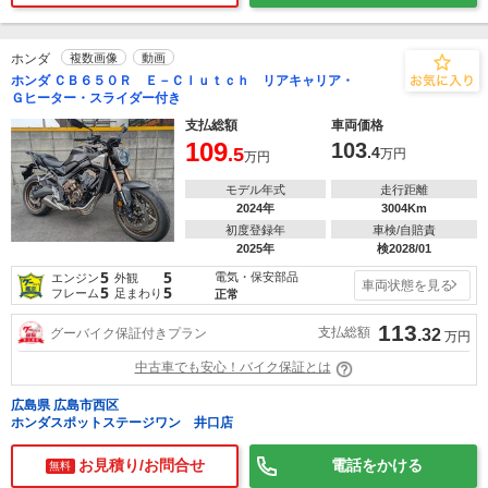
ホンダ
複数画像
動画
ホンダ ＣＢ６５０Ｒ Ｅ－Ｃｌｕｔｃｈ リアキャリア・
Ｇヒーター・スライダー付き
支払総額
車両価格
109
103
.5
.4
万円
万円
モデル年式
走行距離
2024年
3004Km
初度登録年
車検/自賠責
2025年
検2028/01
5
5
電気・保安部品
エンジン
外観
車両状態を見る
5
5
フレーム
足まわり
正常
113
支払総額
グーバイク保証付きプラン
.32
万円
中古車でも安心！バイク保証とは
広島県 広島市西区
ホンダスポットステージワン 井口店
お見積り/お問合せ
電話をかける
無料