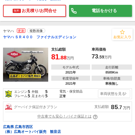
お見積り/お問合せ
電話をかける
無料
ヤマハ
更新
複数画像
ヤマハ ＳＲ４００ ファイナルエディション
支払総額
車両価格
81
73
.88
.59
万円
万円
モデル年式
走行距離
2021年
8589Km
初度登録年
車検/自賠責
2021年
車検無し
5
5
電気・保安部品
エンジン
外観
車両状態を見る
5
5
フレーム
足まわり
正常
85
支払総額
グーバイク保証付きプラン
.7
万円
中古車でも安心！バイク保証とは
広島県 広島市西区
（株）広島オートバイ販売 観音店