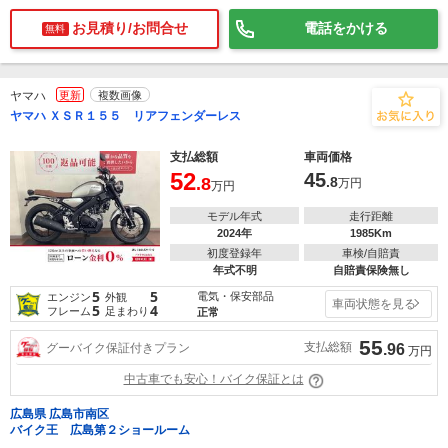
お見積り/お問合せ
電話をかける
無料
ヤマハ
更新
複数画像
ヤマハ ＸＳＲ１５５ リアフェンダーレス
支払総額
車両価格
52
45
.8
.8
万円
万円
モデル年式
走行距離
2024年
1985Km
初度登録年
車検/自賠責
年式不明
自賠責保険無し
5
5
電気・保安部品
エンジン
外観
車両状態を見る
5
4
フレーム
足まわり
正常
55
支払総額
グーバイク保証付きプラン
.96
万円
中古車でも安心！バイク保証とは
広島県 広島市南区
バイク王 広島第２ショールーム