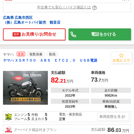
中古車でも安心！バイク保証とは
広島県 広島市西区
（株）広島オートバイ販売 観音店
お見積り/お問合せ
電話をかける
無料
ヤマハ
更新
複数画像
動画
ヤマハ ＸＳＲ７００ ＡＢＳ ＥＴＣ２．０ ＵＳＢ電源
支払総額
車両価格
82
73
.21
.7
万円
万円
モデル年式
走行距離
2022年
9082Km
初度登録年
車検/自賠責
2023年
車検無し
5
5
電気・保安部品
エンジン
外観
車両状態を見る
5
5
フレーム
足まわり
正常
86
支払総額
グーバイク保証付きプラン
.03
万円