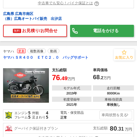
中古車でも安心！バイク保証とは
広島県 広島市南区
（株）広島オートバイ販売 出汐店
お見積り/お問合せ
電話をかける
無料
ヤマハ
更新
複数画像
動画
ヤマハ ＳＲ４００ ＥＴＣ２．０ バッグサポート
支払総額
車両価格
76
68
.49
.2
万円
万円
モデル年式
走行距離
2019年
8000Km
初度登録年
車検/自賠責
2021年
車検無し
5
4
電気・保安部品
エンジン
外観
車両状態を見る
5
5
フレーム
足まわり
正常
80
支払総額
グーバイク保証付きプラン
.31
万円