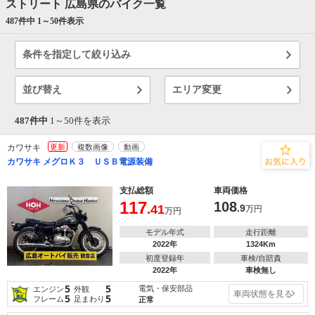
ストリート 広島県のバイク一覧
487件中 1～
50
件表示
条件を指定して絞り込み
並び替え
エリア変更
487件中
1～
50
件を表示
カワサキ
更新
複数画像
動画
カワサキ メグロＫ３ ＵＳＢ電源装備
支払総額
車両価格
117
108
.41
.9
万円
万円
モデル年式
走行距離
2022年
1324Km
初度登録年
車検/自賠責
2022年
車検無し
5
5
電気・保安部品
エンジン
外観
車両状態を見る
5
5
フレーム
足まわり
正常