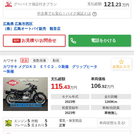
121
支払総額
グーバイク保証付きプラン
.23
万円
中古車でも安心！バイク保証とは
広島県 広島市西区
（株）広島オートバイ販売 観音店
お見積り/お問合せ
電話をかける
無料
カワサキ
更新
複数画像
動画
カワサキ メグロＫ３ ＥＴＣ２．０装備 グリップヒータ
ー装備
支払総額
車両価格
115
106
.43
.92
万円
万円
モデル年式
走行距離
2023年
1269Km
初度登録年
車検/自賠責
2023年
車検無し
5
5
電気・保安部品
エンジン
外観
車両状態を見る
5
5
フレーム
足まわり
正常