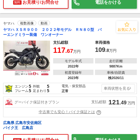
お見積り/お問合せ
電話をかける
無料
ヤマハ
複数画像
動画
ヤマハ ＸＳＲ９００ ２０２２年モデル ＲＮ８０型 バ
ーエンドミラー装備 ワンオーナー
支払総額
車両価格
117
109
.67
.8
万円
万円
モデル年式
走行距離
2022年
9887Km
初度登録年
車検/自賠責
2023年
検2026/11
5
5
電気・保安部品
エンジン
外観
車両状態を見る
5
5
フレーム
足まわり
正常
121
支払総額
グーバイク保証付きプラン
.49
万円
中古車でも安心！バイク保証とは
広島県 広島市安佐南区
バイク王 広島店