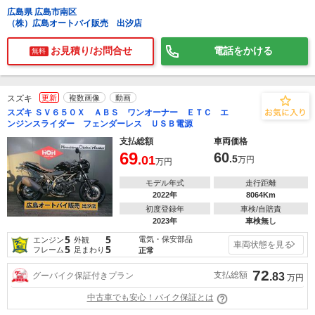
広島県 広島市南区
（株）広島オートバイ販売 出汐店
お見積り/お問合せ
電話をかける
無料
スズキ
更新
複数画像
動画
スズキ ＳＶ６５０Ｘ ＡＢＳ ワンオーナー ＥＴＣ エ
ンジンスライダー フェンダーレス ＵＳＢ電源
支払総額
車両価格
69
60
.01
.5
万円
万円
モデル年式
走行距離
2022年
8064Km
初度登録年
車検/自賠責
2023年
車検無し
5
5
電気・保安部品
エンジン
外観
車両状態を見る
5
5
フレーム
足まわり
正常
72
支払総額
グーバイク保証付きプラン
.83
万円
中古車でも安心！バイク保証とは