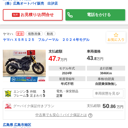
（株）広島オートバイ販売 出汐店
お見積り/お問合せ
電話をかける
無料
ヤマハ
更新
複数画像
動画
ヤマハ ＸＳＲ１２５ フルノーマル ２０２４年モデル
支払総額
車両価格
47
43
.7
.8
万円
万円
モデル年式
走行距離
2024年
3846Km
初度登録年
車検/自賠責
年式不明
自賠責保険無し
5
5
電気・保安部品
エンジン
外観
車両状態を見る
5
5
フレーム
足まわり
正常
50
支払総額
グーバイク保証付きプラン
.86
万円
中古車でも安心！バイク保証とは
広島県 広島市南区