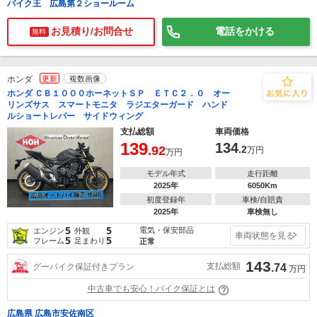
バイク王 広島第２ショールーム
お見積り/お問合せ
電話をかける
無料
ホンダ
更新
複数画像
ホンダ ＣＢ１０００ホーネットＳＰ ＥＴＣ２．０ オー
リンズサス スマートモニタ ラジエターガード ハンド
ルショートレバー サイドウィング
支払総額
車両価格
139
134
.92
.2
万円
万円
モデル年式
走行距離
2025年
6050Km
初度登録年
車検/自賠責
2025年
車検無し
5
5
電気・保安部品
エンジン
外観
車両状態を見る
5
5
フレーム
足まわり
正常
143
支払総額
グーバイク保証付きプラン
.74
万円
中古車でも安心！バイク保証とは
広島県 広島市安佐南区