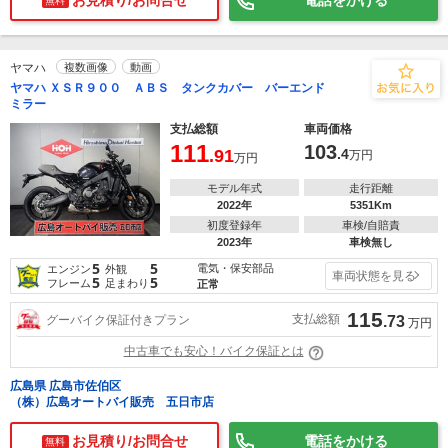
お見積り/お問合せ
電話をかける
無料
ヤマハ
複数画像
動画
ヤマハ ＸＳＲ９００ ＡＢＳ タンクカバー バーエンド
ミラー
支払総額
車両価格
111
103
.91
.4
万円
万円
モデル年式
走行距離
2022年
5351Km
初度登録年
車検/自賠責
2023年
車検無し
5
5
電気・保安部品
エンジン
外観
車両状態を見る
5
5
フレーム
足まわり
正常
115
支払総額
グーバイク保証付きプラン
.73
万円
中古車でも安心！バイク保証とは
広島県 広島市佐伯区
（株）広島オートバイ販売 五日市店
お見積り/お問合せ
電話をかける
無料