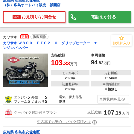
広島県 広島市安佐南区
（株）広島オートバイ販売 祇園店
お見積り/お問合せ
電話をかける
無料
カワサキ
更新
複数画像
カワサキ Ｗ８００ ＥＴＣ２．０ グリップヒーター エ
ンジンバンパー
支払総額
車両価格
103
94
.33
.82
万円
万円
モデル年式
走行距離
2021年
1374Km
初度登録年
車検/自賠責
2021年
車検無し
5
5
電気・保安部品
エンジン
外観
車両状態を見る
5
5
フレーム
足まわり
正常
107
支払総額
グーバイク保証付きプラン
.15
万円
中古車でも安心！バイク保証とは
広島県 広島市安佐南区