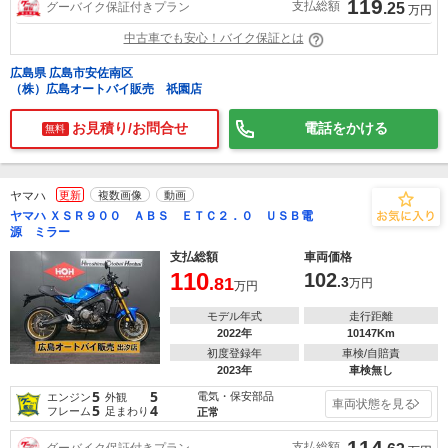
119
支払総額
グーバイク保証付きプラン
.25
万円
中古車でも安心！バイク保証とは
広島県 広島市安佐南区
（株）広島オートバイ販売 祇園店
お見積り/お問合せ
電話をかける
無料
ヤマハ
更新
複数画像
動画
ヤマハ ＸＳＲ９００ ＡＢＳ ＥＴＣ２．０ ＵＳＢ電
源 ミラー
支払総額
車両価格
110
102
.81
.3
万円
万円
モデル年式
走行距離
2022年
10147Km
初度登録年
車検/自賠責
2023年
車検無し
5
5
電気・保安部品
エンジン
外観
車両状態を見る
5
4
フレーム
足まわり
正常
114
支払総額
グーバイク保証付きプラン