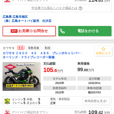
.63
万円
中古車でも安心！バイク保証とは
広島県 広島市南区
（株）広島オートバイ販売 出汐店
お見積り/お問合せ
電話をかける
無料
カワサキ
更新
複数画像
動画
カワサキ Ｚ９００ ＳＥ ＡＢＳ ブレンボキャリパー・
オーリンズ・ドライブレコーダー装備
支払総額
車両価格
105
99
.6
.88
万円
万円
モデル年式
走行距離
2022年
22421Km
初度登録年
車検/自賠責
2022年
検2027/03
5
5
電気・保安部品
エンジン
外観
車両状態を見る
5
5
フレーム
足まわり
正常
109
支払総額
グーバイク保証付きプラン
.42
万円