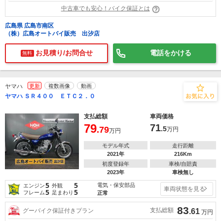
中古車でも安心！バイク保証とは
広島県 広島市南区
（株）広島オートバイ販売 出汐店
お見積り/お問合せ
電話をかける
無料
ヤマハ
更新
複数画像
動画
ヤマハ ＳＲ４００ ＥＴＣ２．０
支払総額
車両価格
79
71
.79
.5
万円
万円
モデル年式
走行距離
2021年
216Km
初度登録年
車検/自賠責
2023年
車検無し
5
5
電気・保安部品
エンジン
外観
車両状態を見る
5
5
フレーム
足まわり
正常
83
支払総額
グーバイク保証付きプラン
.61
万円