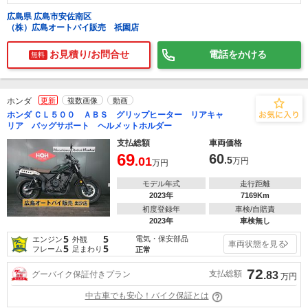
広島県 広島市安佐南区
（株）広島オートバイ販売 祇園店
お見積り/お問合せ
電話をかける
無料
ホンダ
更新
複数画像
動画
ホンダ ＣＬ５００ ＡＢＳ グリップヒーター リアキャ
リア バッグサポート ヘルメットホルダー
支払総額
車両価格
69
60
.01
.5
万円
万円
モデル年式
走行距離
2023年
7169Km
初度登録年
車検/自賠責
2023年
車検無し
5
5
電気・保安部品
エンジン
外観
車両状態を見る
5
5
フレーム
足まわり
正常
72
支払総額
グーバイク保証付きプラン
.83
万円
中古車でも安心！バイク保証とは