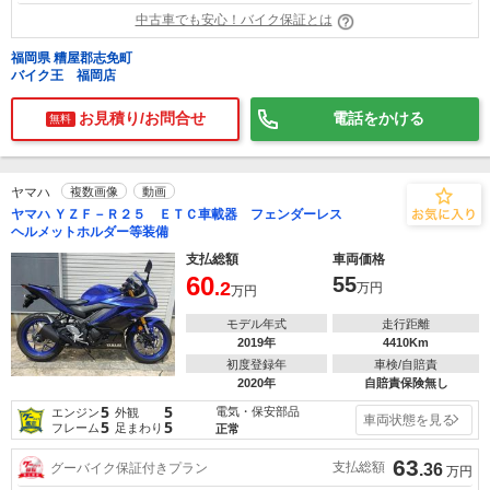
中古車でも安心！バイク保証とは
福岡県 糟屋郡志免町
バイク王 福岡店
お見積り/お問合せ
電話をかける
無料
ヤマハ
複数画像
動画
ヤマハ ＹＺＦ－Ｒ２５ ＥＴＣ車載器 フェンダーレス
ヘルメットホルダー等装備
支払総額
車両価格
60
55
.2
万円
万円
モデル年式
走行距離
2019年
4410Km
初度登録年
車検/自賠責
2020年
自賠責保険無し
5
5
電気・保安部品
エンジン
外観
車両状態を見る
5
5
フレーム
足まわり
正常
63
支払総額
グーバイク保証付きプラン
.36
万円