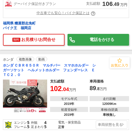
106
支払総額
グーバイク保証付きプラン
.49
万円
中古車でも安心！バイク保証とは
福岡県 糟屋郡志免町
バイク王 福岡店
お見積り/お問合せ
電話をかける
無料
ホンダ
複数画像
動画
ホンダ ＣＢＲ６５０Ｒ マルチバー スマホホルダー シ
ガーソケット ヘルメットホルダー フェンダーレス Ｅ
ＴＣ２．０
支払総額
車両価格
102
89
.04
.8
万円
万円
モデル年式
走行距離
2019年
12009Km
初度登録年
車検/自賠責
2019年
車検無し
5
4
電気・保安部品
エンジン
外観
車両状態を見る
5
5
フレーム
足まわり
正常