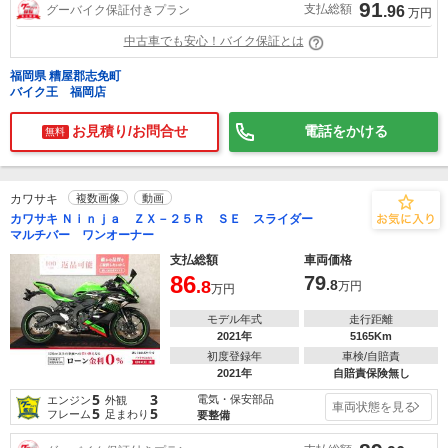
91
支払総額
グーバイク保証付きプラン
.96
万円
中古車でも安心！バイク保証とは
福岡県 糟屋郡志免町
バイク王 福岡店
お見積り/お問合せ
電話をかける
無料
カワサキ
複数画像
動画
カワサキ Ｎｉｎｊａ ＺＸ－２５Ｒ ＳＥ スライダー
マルチバー ワンオーナー
支払総額
車両価格
86
79
.8
.8
万円
万円
モデル年式
走行距離
2021年
5165Km
初度登録年
車検/自賠責
2021年
自賠責保険無し
5
3
電気・保安部品
エンジン
外観
車両状態を見る
5
5
フレーム
足まわり
要整備