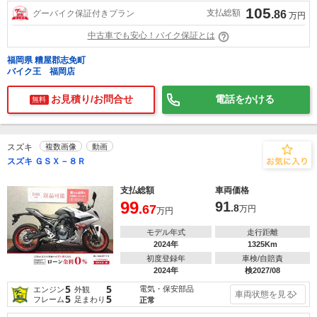
105
支払総額
グーバイク保証付きプラン
.86
万円
中古車でも安心！バイク保証とは
福岡県 糟屋郡志免町
バイク王 福岡店
お見積り/お問合せ
電話をかける
無料
スズキ
複数画像
動画
スズキ ＧＳＸ－８Ｒ
支払総額
車両価格
99
91
.67
.8
万円
万円
モデル年式
走行距離
2024年
1325Km
初度登録年
車検/自賠責
2024年
検2027/08
5
5
電気・保安部品
エンジン
外観
車両状態を見る
5
5
フレーム
足まわり
正常