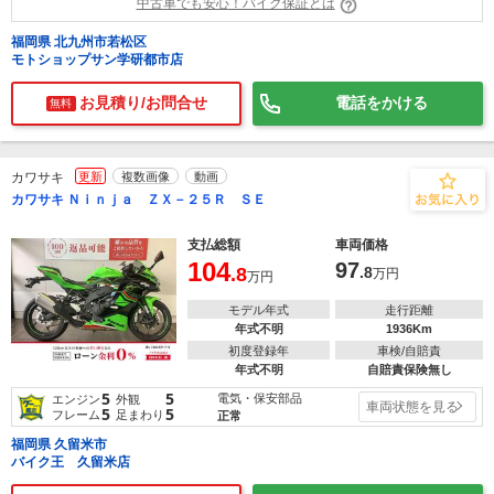
中古車でも安心！バイク保証とは
福岡県 北九州市若松区
モトショップサン学研都市店
お見積り/お問合せ
電話をかける
無料
カワサキ
更新
複数画像
動画
カワサキ Ｎｉｎｊａ ＺＸ－２５Ｒ ＳＥ
支払総額
車両価格
104
97
.8
.8
万円
万円
モデル年式
走行距離
年式不明
1936Km
初度登録年
車検/自賠責
年式不明
自賠責保険無し
5
5
電気・保安部品
エンジン
外観
車両状態を見る
5
5
フレーム
足まわり
正常
福岡県 久留米市
バイク王 久留米店