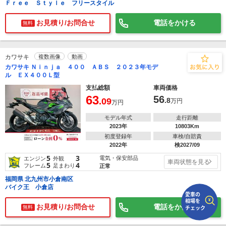
Ｆｒｅｅ Ｓｔｙｌｅ フリースタイル
お見積り/お問合せ
電話をかける
で
相場をチェック！
無料
車種選択するだけ、かんたん相場検索
まずはメーカーを選択する
カワサキ
複数画像
動画
カワサキ Ｎｉｎｊａ ４００ ＡＢＳ ２０２３年モデ
排気量
ル ＥＸ４００Ｌ型
支払総額
車両価格
車種
63
56
.09
.8
万円
万円
型式(任意)
モデル年式
走行距離
2023年
10803Km
走行距離(任意)
初度登録年
車検/自賠責
2022年
検2027/09
5
3
電気・保安部品
エンジン
外観
車両状態を見る
5
4
フレーム
足まわり
正常
福岡県 北九州市小倉南区
バイク王 小倉店
お見積り/お問合せ
電話をかける
無料