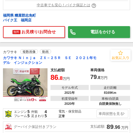
中古車でも安心！バイク保証とは
福岡県 糟屋郡志免町
バイク王 福岡店
お見積り/お問合せ
電話をかける
無料
カワサキ
複数画像
動画
カワサキ Ｎｉｎｊａ ＺＸ－２５Ｒ ＳＥ ２０２１年モ
デル インジェクション
支払総額
車両価格
86
79
.8
.8
万円
万円
モデル年式
走行距離
2021年
8169Km
初度登録年
車検/自賠責
2020年
自賠責保険無し
5
4
電気・保安部品
エンジン
外観
車両状態を見る
5
5
フレーム
足まわり
正常
89
支払総額
グーバイク保証付きプラン
.96
万円