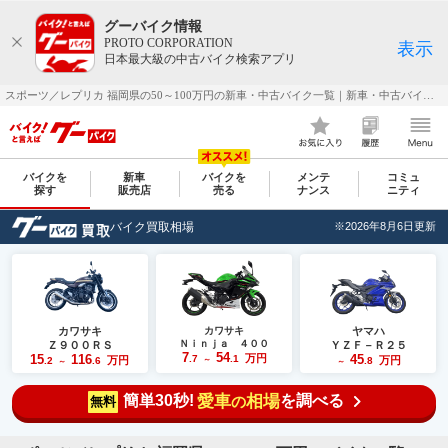
グーバイク情報
PROTO CORPORATION
表示
日本最大級の中古バイク検索アプリ
スポーツ／レプリカ 福岡県の50～100万円の新車・中古バイク一覧｜新車・中古バイク・二輪車・オートバイ情報なら【グーバイク(GooBike)】
バイクを
新車
バイクを
メンテ
コミュ
探す
販売店
売る
ナンス
ニティ
バイク買取相場
※2026年8月6日更新
カワサキ
カワサキ
ヤマハ
Ｎｉｎｊａ ４００
Ｚ９００ＲＳ
ＹＺＦ－Ｒ２５
7
54
15
116
万円
45
.7
.1
万円
万円
.2
.6
～
.8
～
～
簡単30秒!
愛車
相場
を調べる
の
無料