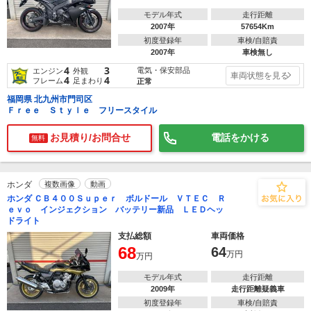
モデル年式
走行距離
2007年
57654Km
初度登録年
車検/自賠責
2007年
車検無し
4
3
電気・保安部品
エンジン
外観
車両状態を見る
4
4
フレーム
足まわり
正常
福岡県 北九州市門司区
Ｆｒｅｅ Ｓｔｙｌｅ フリースタイル
お見積り/お問合せ
電話をかける
無料
ホンダ
複数画像
動画
ホンダ ＣＢ４００Ｓｕｐｅｒ ボルドール ＶＴＥＣ Ｒ
ｅｖｏ インジェクション バッテリー新品 ＬＥＤヘッ
ドライト
支払総額
車両価格
68
64
万円
万円
モデル年式
走行距離
2009年
走行距離疑義車
初度登録年
車検/自賠責