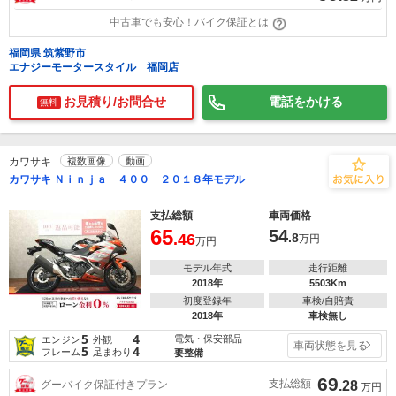
中古車でも安心！バイク保証とは
福岡県 筑紫野市
エナジーモータースタイル 福岡店
お見積り/お問合せ
電話をかける
無料
カワサキ
複数画像
動画
カワサキ Ｎｉｎｊａ ４００ ２０１８年モデル
支払総額
車両価格
65
54
.46
.8
万円
万円
モデル年式
走行距離
2018年
5503Km
初度登録年
車検/自賠責
2018年
車検無し
5
4
電気・保安部品
エンジン
外観
車両状態を見る
5
4
フレーム
足まわり
要整備
69
支払総額
グーバイク保証付きプラン
.28
万円