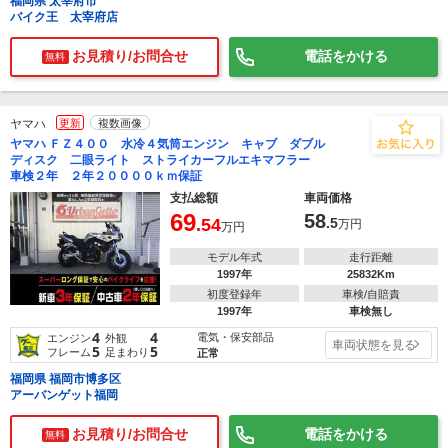
福岡県 太宰府市
バイク王 太宰府店
お見積り/お問合せ
電話をかける
無料
ヤマハ
更新
複数画像
ヤマハ ＦＺ４００ 水冷４気筒エンジン キャブ ダブル
ディスク 二眼ライト ストライカーフルエキマフラー
車検２年 ２年２００００ｋｍ保証
支払総額
車両価格
69
58
.54
.5
万円
万円
モデル年式
走行距離
1997年
25832Km
初度登録年
車検/自賠責
1997年
車検無し
4
4
電気・保安部品
エンジン
外観
車両状態を見る
5
5
フレーム
足まわり
正常
福岡県 福岡市博多区
アーバンゲット福岡
お見積り/お問合せ
電話をかける
無料