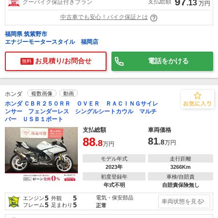
97
支払総額
グーバイク保証付きプラン
.13
万円
中古車でも安心！バイク保証とは
福岡県 筑紫野市
エナジーモータースタイル 福岡店
お見積り/お問合せ
電話をかける
無料
ホンダ
複数画像
動画
ホンダ ＣＢＲ２５０ＲＲ ＯＶＥＲ ＲＡＣＩＮＧサイレ
ンサー フェンダーレス シングルシートカウル マルチ
バー ＵＳＢ１ポート
支払総額
車両価格
88
81
.8
.8
万円
万円
モデル年式
走行距離
2023年
3266Km
初度登録年
車検/自賠責
年式不明
自賠責保険無し
5
5
電気・保安部品
エンジン
外観
車両状態を見る
5
5
フレーム
足まわり
正常