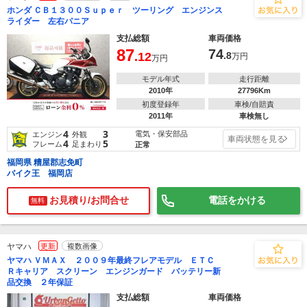
ホンダ ＣＢ１３００Ｓｕｐｅｒ ツーリング エンジンス
ライダー 左右パニア
支払総額
車両価格
87
74
.12
.8
万円
万円
モデル年式
走行距離
2010年
27796Km
初度登録年
車検/自賠責
2011年
車検無し
4
3
電気・保安部品
エンジン
外観
車両状態を見る
4
5
フレーム
足まわり
正常
福岡県 糟屋郡志免町
バイク王 福岡店
お見積り/お問合せ
電話をかける
無料
ヤマハ
更新
複数画像
ヤマハ ＶＭＡＸ ２００９年最終フレアモデル ＥＴＣ
Ｒキャリア スクリーン エンジンガード バッテリー新
品交換 ２年保証
支払総額
車両価格