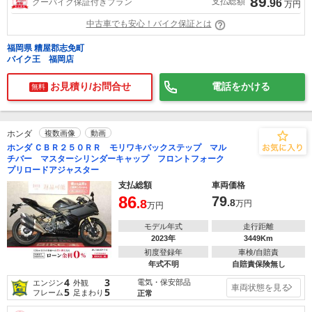
89
支払総額
グーバイク保証付きプラン
.96
万円
中古車でも安心！バイク保証とは
福岡県 糟屋郡志免町
バイク王 福岡店
お見積り/お問合せ
電話をかける
無料
ホンダ
複数画像
動画
ホンダ ＣＢＲ２５０ＲＲ モリワキバックステップ マル
チバー マスターシリンダーキャップ フロントフォーク
プリロードアジャスター
支払総額
車両価格
86
79
.8
.8
万円
万円
モデル年式
走行距離
2023年
3449Km
初度登録年
車検/自賠責
年式不明
自賠責保険無し
4
3
電気・保安部品
エンジン
外観
車両状態を見る
5
5
フレーム
足まわり
正常