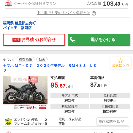
103
支払総額
グーバイク保証付きプラン
.49
万円
中古車でも安心！バイク保証とは
福岡県 糟屋郡志免町
バイク王 福岡店
お見積り/お問合せ
電話をかける
無料
ヤマハ
複数画像
動画
ヤマハ ＭＴ－０７ ２０２５年モデル ＲＭ４８Ｊ ＬＥ
Ｄ
支払総額
車両価格
95
87
.67
.8
万円
万円
モデル年式
走行距離
2025年
6285Km
初度登録年
車検/自賠責
2025年
検2028/04
5
5
電気・保安部品
エンジン
外観
車両状態を見る
5
5
フレーム
足まわり
正常