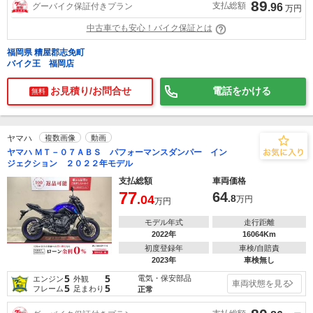
89
支払総額
グーバイク保証付きプラン
.96
万円
中古車でも安心！バイク保証とは
福岡県 糟屋郡志免町
バイク王 福岡店
お見積り/お問合せ
電話をかける
無料
ヤマハ
複数画像
動画
ヤマハ ＭＴ－０７ＡＢＳ パフォーマンスダンパー イン
ジェクション ２０２２年モデル
支払総額
車両価格
77
64
.04
.8
万円
万円
モデル年式
走行距離
2022年
16064Km
初度登録年
車検/自賠責
2023年
車検無し
5
5
電気・保安部品
エンジン
外観
車両状態を見る
5
5
フレーム
足まわり
正常