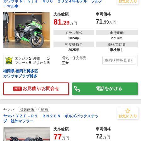
カワサキ Ｎｉｎｊａ ４００ ２０２４年モデル フルノ
ーマル車
支払総額
車両価格
81
71
.29
.99
万円
万円
モデル年式
走行距離
2024年
271Km
初度登録年
車検/自賠責
2025年
車検無し
5
5
電気・保安部品
エンジン
外観
車両状態を見る
5
5
フレーム
足まわり
正常
福岡県 福岡市博多区
カワサキプラザ博多
お見積り/お問合せ
電話をかける
無料
ヤマハ
複数画像
動画
ヤマハ ＹＺＦ－Ｒ１ ＲＮ２０Ｎ ギルズバックステッ
プ 社外マフラー
支払総額
車両価格
77
72
万円
万円