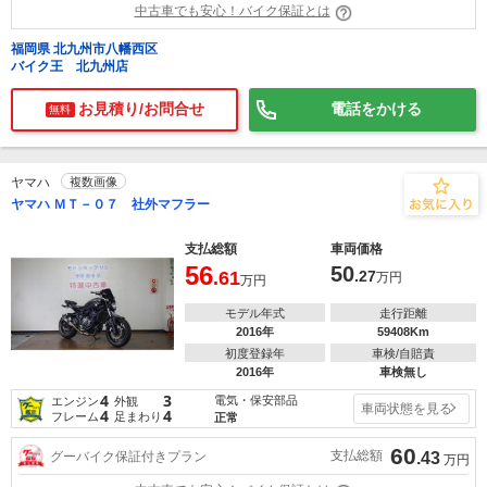
中古車でも安心！バイク保証とは
福岡県 北九州市八幡西区
バイク王 北九州店
お見積り/お問合せ
電話をかける
無料
ヤマハ
複数画像
ヤマハ ＭＴ－０７ 社外マフラー
支払総額
車両価格
56
50
.61
.27
万円
万円
モデル年式
走行距離
2016年
59408Km
初度登録年
車検/自賠責
2016年
車検無し
4
3
電気・保安部品
エンジン
外観
車両状態を見る
4
4
フレーム
足まわり
正常
60
支払総額
グーバイク保証付きプラン
.43
万円