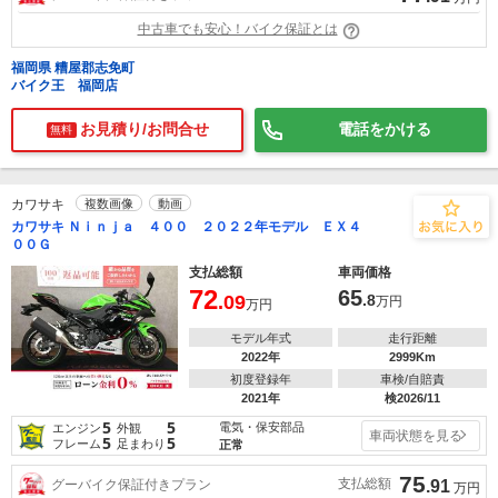
中古車でも安心！バイク保証とは
福岡県 糟屋郡志免町
バイク王 福岡店
お見積り/お問合せ
電話をかける
無料
カワサキ
複数画像
動画
カワサキ Ｎｉｎｊａ ４００ ２０２２年モデル ＥＸ４
００Ｇ
支払総額
車両価格
72
65
.09
.8
万円
万円
モデル年式
走行距離
2022年
2999Km
初度登録年
車検/自賠責
2021年
検2026/11
5
5
電気・保安部品
エンジン
外観
車両状態を見る
5
5
フレーム
足まわり
正常
75
支払総額
グーバイク保証付きプラン
.91
万円