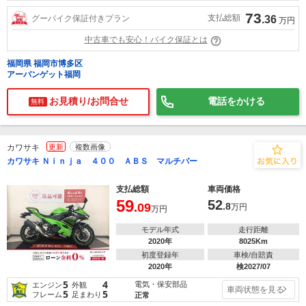
73
支払総額
グーバイク保証付きプラン
.36
万円
中古車でも安心！バイク保証とは
福岡県 福岡市博多区
アーバンゲット福岡
お見積り/お問合せ
電話をかける
無料
カワサキ
更新
複数画像
カワサキ Ｎｉｎｊａ ４００ ＡＢＳ マルチバー
支払総額
車両価格
59
52
.09
.8
万円
万円
モデル年式
走行距離
2020年
8025Km
初度登録年
車検/自賠責
2020年
検2027/07
5
4
電気・保安部品
エンジン
外観
車両状態を見る
5
5
フレーム
足まわり
正常