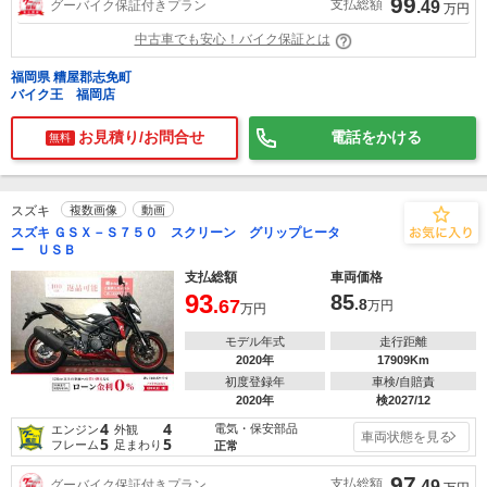
99
支払総額
グーバイク保証付きプラン
.49
万円
中古車でも安心！バイク保証とは
福岡県 糟屋郡志免町
バイク王 福岡店
お見積り/お問合せ
電話をかける
無料
スズキ
複数画像
動画
スズキ ＧＳＸ－Ｓ７５０ スクリーン グリップヒータ
ー ＵＳＢ
支払総額
車両価格
93
85
.67
.8
万円
万円
モデル年式
走行距離
2020年
17909Km
初度登録年
車検/自賠責
2020年
検2027/12
4
4
電気・保安部品
エンジン
外観
車両状態を見る
5
5
フレーム
足まわり
正常
97
支払総額
グーバイク保証付きプラン
.49