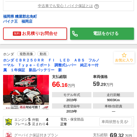
中古車でも安心！バイク保証とは
福岡県 糟屋郡志免町
バイク王 福岡店
お見積り/お問合せ
電話をかける
無料
ホンダ
複数画像
動画
ホンダ ＣＢＲ２５０ＲＲ ＦＩ ＬＥＤ ＡＢＳ フルノ
ーマル Ｔｙｐｅ－Ｃポート 調整式レバー 純正キー付
属 １年保証 新品バッテリー 新
支払総額
車両価格
66
59
.16
.29
万円
万円
モデル年式
走行距離
2019年
9003Km
初度登録年
車検/自賠責
2019年
―
5
4
電気・保安部品
エンジン
外観
車両状態を見る
5
4
フレーム
足まわり
正常
69
支払総額
グーバイク保証付きプラン
.32
万円