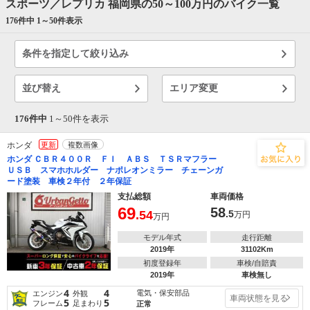
スポーツ／レプリカ 福岡県の50～100万円のバイク一覧
176件中 1～
50
件表示
条件を指定して絞り込み
並び替え
エリア変更
176件中
1～
50
件を表示
ホンダ
更新
複数画像
ホンダ ＣＢＲ４００Ｒ ＦＩ ＡＢＳ ＴＳＲマフラー
ＵＳＢ スマホホルダー ナポレオンミラー チェーンガ
ード塗装 車検２年付 ２年保証
支払総額
車両価格
69
58
.54
.5
万円
万円
モデル年式
走行距離
2019年
31102Km
初度登録年
車検/自賠責
2019年
車検無し
4
4
電気・保安部品
エンジン
外観
車両状態を見る
5
5
フレーム
足まわり
正常