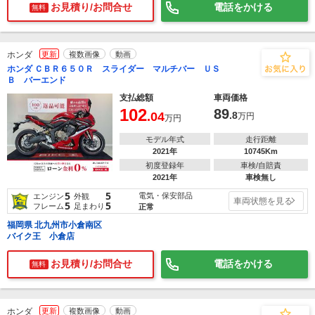
お見積り/お問合せ
電話をかける
無料
ホンダ
更新
複数画像
動画
ホンダ ＣＢＲ６５０Ｒ スライダー マルチバー ＵＳ
Ｂ バーエンド
支払総額
車両価格
102
89
.04
.8
万円
万円
モデル年式
走行距離
2021年
10745Km
初度登録年
車検/自賠責
2021年
車検無し
5
5
電気・保安部品
エンジン
外観
車両状態を見る
5
5
フレーム
足まわり
正常
福岡県 北九州市小倉南区
バイク王 小倉店
お見積り/お問合せ
電話をかける
無料
ホンダ
更新
複数画像
動画