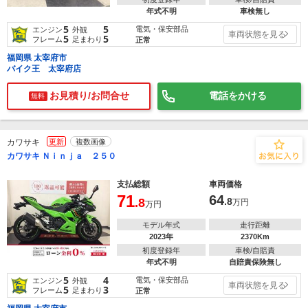
年式不明
車検無し
5
5
電気・保安部品
エンジン
外観
車両状態を見る
5
5
フレーム
足まわり
正常
福岡県 太宰府市
バイク王 太宰府店
お見積り/お問合せ
電話をかける
無料
カワサキ
更新
複数画像
カワサキ Ｎｉｎｊａ ２５０
支払総額
車両価格
71
64
.8
.8
万円
万円
モデル年式
走行距離
2023年
2370Km
初度登録年
車検/自賠責
年式不明
自賠責保険無し
5
4
電気・保安部品
エンジン
外観
車両状態を見る
5
3
フレーム
足まわり
正常