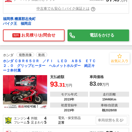
万円
中古車でも安心！バイク保証とは
福岡県 糟屋郡志免町
バイク王 福岡店
お見積り/お問合せ
電話をかける
無料
ホンダ
複数画像
動画
ホンダ ＣＢＲ６５０Ｒ ／ＦＩ ＬＥＤ ＡＢＳ ＥＴＣ
２．０ グリップヒーター ヘルメットホルダー 純正キ
ー２本付属
支払総額
車両価格
93
83
.31
.09
万円
万円
モデル年式
走行距離
2019年
19446Km
初度登録年
車検/自賠責
2019年
検2028/08
4
4
電気・保安部品
エンジン
外観
車両状態を見る
5
5
フレーム
足まわり
正常