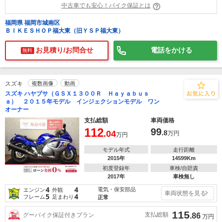
中古車でも安心！バイク保証とは
福岡県 福岡市城南区
ＢＩＫＥＳＨＯＰ福大東（旧ＹＳＰ福大東）
お見積り/お問合せ
電話をかける
無料
スズキ
複数画像
動画
スズキ ハヤブサ（ＧＳＸ１３００Ｒ Ｈａｙａｂｕｓ
ａ） ２０１５年モデル インジェクションモデル ワン
オーナー
支払総額
車両価格
112
99
.04
.8
万円
万円
モデル年式
走行距離
2015年
14599Km
初度登録年
車検/自賠責
2017年
車検無し
4
4
電気・保安部品
エンジン
外観
車両状態を見る
5
4
フレーム
足まわり
正常
115
支払総額
グーバイク保証付きプラン
.86
万円