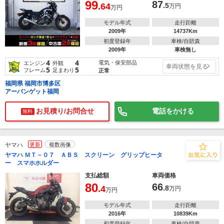
99
87
.64
.5
万円
万円
モデル年式
走行距離
2009年
14737Km
初度登録年
車検/自賠責
2009年
車検無し
4
4
電気・保安部品
エンジン
外観
車両状態を見る
5
5
フレーム
足まわり
正常
福岡県 福岡市博多区
アーバンゲット福岡
お見積り/お問合せ
電話をかける
無料
ヤマハ
更新
複数画像
ヤマハ ＭＴ－０７ ＡＢＳ スクリーン グリップヒータ
ー スマホホルダー
支払総額
車両価格
80
66
.4
.8
万円
万円
モデル年式
走行距離
2016年
10839Km
初度登録年
車検/自賠責