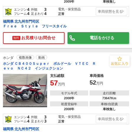
2009年
車検無し
4
3
電気・保安部品
エンジン
外観
車両状態を見る
4
4
フレーム
足まわり
正常
福岡県 北九州市門司区
Ｆｒｅｅ Ｓｔｙｌｅ フリースタイル
お見積り/お問合せ
電話をかける
無料
ホンダ
複数画像
動画
ホンダ ＣＢ４００Ｓｕｐｅｒ ボルドール ＶＴＥＣ Ｒ
ｅｖｏ ＮＣ４２ インジェクション
支払総額
車両価格
57
52
万円
万円
モデル年式
走行距離
2008年
73647Km
初度登録年
車検/自賠責
2008年
車検無し
4
3
電気・保安部品
エンジン
外観
車両状態を見る
4
3
フレーム
足まわり
正常
福岡県 北九州市門司区