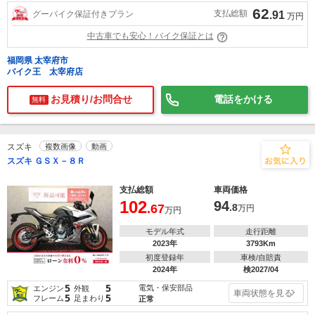
62
支払総額
グーバイク保証付きプラン
.91
万円
中古車でも安心！バイク保証とは
福岡県 太宰府市
バイク王 太宰府店
お見積り/お問合せ
電話をかける
無料
スズキ
複数画像
動画
スズキ ＧＳＸ－８Ｒ
支払総額
車両価格
102
94
.67
.8
万円
万円
モデル年式
走行距離
2023年
3793Km
初度登録年
車検/自賠責
2024年
検2027/04
5
5
電気・保安部品
エンジン
外観
車両状態を見る
5
5
フレーム
足まわり
正常