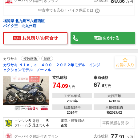
80
支払総額
グーバイク保証付きプラン
.86
万円
中古車でも安心！バイク保証とは
福岡県 北九州市八幡西区
バイク王 北九州店
お見積り/お問合せ
電話をかける
無料
カワサキ
複数画像
動画
カワサキ Ｎｉｎｊａ ４００ ２０２２年モデル インジ
ェクションモデル ノーマル
支払総額
車両価格
74
67
.09
.8
万円
万円
モデル年式
走行距離
2022年
421Km
初度登録年
車検/自賠責
2024年
検2027/02
5
5
電気・保安部品
エンジン
外観
車両状態を見る
5
4
フレーム
足まわり
正常
77
支払総額
グーバイク保証付きプラン
.91
万円