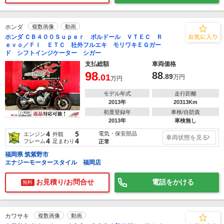
ホンダ
複数画像
動画
ホンダ ＣＢ４００Ｓｕｐｅｒ ボルドール ＶＴＥＣ Ｒ
ｅｖｏ／ＦＩ ＥＴＣ 社外フルエキ モリワキＥＧガー
ド シフトインジケーター シガー
支払総額
車両価格
98
88
.01
.89
万円
万円
モデル年式
走行距離
2013年
20313Km
初度登録年
車検/自賠責
2013年
車検無し
4
5
電気・保安部品
エンジン
外観
車両状態を見る
4
4
フレーム
足まわり
正常
福岡県 筑紫野市
エナジーモータースタイル 福岡店
お見積り/お問合せ
電話をかける
無料
カワサキ
複数画像
動画