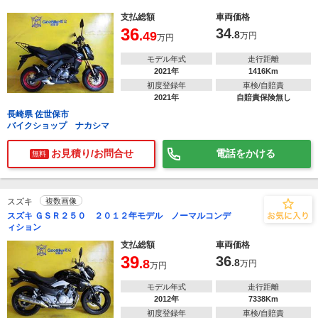
支払総額
車両価格
36
34
.49
.8
万円
万円
モデル年式
走行距離
2021年
1416Km
初度登録年
車検/自賠責
2021年
自賠責保険無し
長崎県 佐世保市
バイクショップ ナカシマ
お見積り/お問合せ
電話をかける
無料
スズキ
複数画像
スズキ ＧＳＲ２５０ ２０１２年モデル ノーマルコンデ
ィション
支払総額
車両価格
39
36
.8
.8
万円
万円
モデル年式
走行距離
2012年
7338Km
初度登録年
車検/自賠責