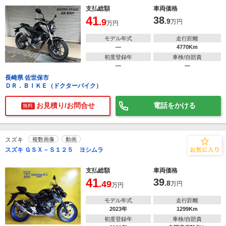
支払総額
車両価格
41
38
.9
.9
万円
万円
モデル年式
走行距離
―
4770Km
初度登録年
車検/自賠責
―
―
長崎県 佐世保市
ＤＲ．ＢＩＫＥ（ドクターバイク）
お見積り/お問合せ
電話をかける
無料
スズキ
複数画像
動画
スズキ ＧＳＸ－Ｓ１２５ ヨシムラ
支払総額
車両価格
41
39
.49
.8
万円
万円
モデル年式
走行距離
2023年
1299Km
初度登録年
車検/自賠責