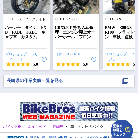
ＦＸＤ スーパーグライド
ＣＢＸ５５０Ｆ
Ｒ８０ＧＳ
で
相場をチェック！
車種選択するだけ、かんたん相場検索
ハーレー ダイナ FX
CBX550F 持ち込み修
BMW R80GS 
D FXDL FXDC キ
理 エンジン腰上オー
R100 フラット
ャブ車 カスタム ブ
バーホール フロント
ン 車検 点検 
まずはメーカーを選択する
レーキ 足まわり 長
フォークオーバーホー
テナンス ステア
崎県 長崎市 プロシ
ル 元々ヤフオクにて
グヘッドベアリ
ョップフリーフライト
神奈川県の自称旧車に
ステムベアリング
排気量
プロショップ フリ
（株）ＮＯＧⅡ
プロショップ フリ
強いショップより落札
崎県 長崎市 城
ーフライト
ーフライト
され、すぐ乗れなくな
町 長崎 プロシ
車種
5.0
り当社のお客さんが個
5.0
プフリーフライト
5.0
人売買にて購入 最悪の
状態です
型式(任意)
長崎県の作業実績一覧を見る
走行距離(任意)
バイクTOP
ネイキッド
長崎県
30～40万円のバイク