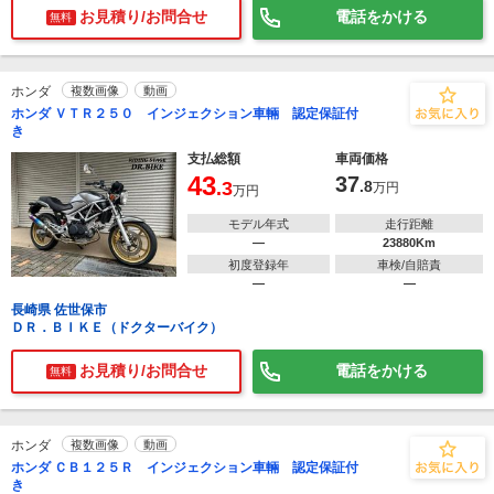
お見積り/お問合せ
電話をかける
無料
ホンダ
複数画像
動画
ホンダ ＶＴＲ２５０ インジェクション車輛 認定保証付
き
支払総額
車両価格
43
37
.3
.8
万円
万円
モデル年式
走行距離
―
23880Km
初度登録年
車検/自賠責
―
―
長崎県 佐世保市
ＤＲ．ＢＩＫＥ（ドクターバイク）
お見積り/お問合せ
電話をかける
無料
ホンダ
複数画像
動画
ホンダ ＣＢ１２５Ｒ インジェクション車輛 認定保証付
き