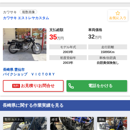
カワサキ
複数画像
カワサキ エストレヤカスタム
支払総額
車両価格
35
32
万円
万円
モデル年式
走行距離
2003年
15895Km
初度登録年
車検/自賠責
2003年
自賠責保険無し
長崎県 雲仙市
バイクショップ ＶＩＣＴＯＲＹ
お見積り/お問合せ
電話をかける
無料
長崎県に関する作業実績を見る
取付/カスタム
修理
車検