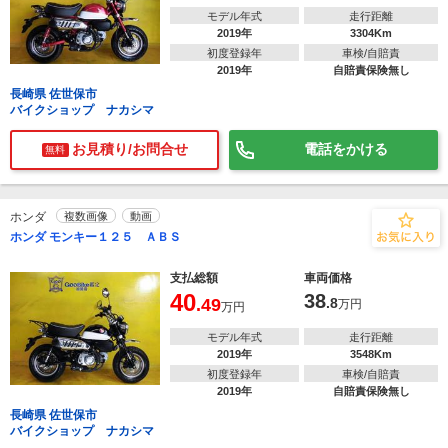
モデル年式
走行距離
2019年
3304Km
初度登録年
車検/自賠責
2019年
自賠責保険無し
長崎県 佐世保市
バイクショップ ナカシマ
お見積り/お問合せ
電話をかける
無料
ホンダ
複数画像
動画
ホンダ モンキー１２５ ＡＢＳ
支払総額
車両価格
40
38
.49
.8
万円
万円
モデル年式
走行距離
2019年
3548Km
初度登録年
車検/自賠責
2019年
自賠責保険無し
長崎県 佐世保市
バイクショップ ナカシマ