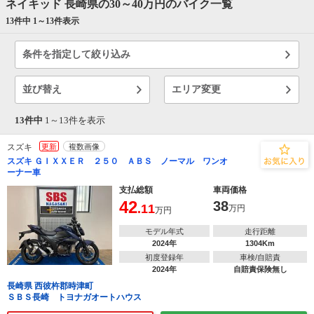
ネイキッド 長崎県の30～40万円のバイク一覧
13件中 1～
13
件表示
条件を指定して絞り込み
並び替え
エリア変更
13件中
1～
13
件を表示
スズキ
更新
複数画像
スズキ ＧＩＸＸＥＲ ２５０ ＡＢＳ ノーマル ワンオ
ーナー車
支払総額
車両価格
42
38
.11
万円
万円
モデル年式
走行距離
2024年
1304Km
初度登録年
車検/自賠責
2024年
自賠責保険無し
長崎県 西彼杵郡時津町
ＳＢＳ長崎 トヨナガオートハウス