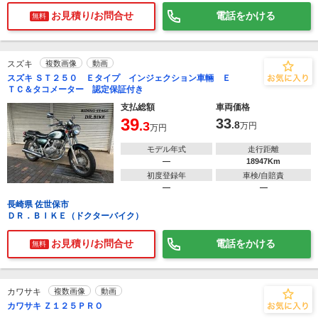
お見積り/お問合せ
電話をかける
無料
スズキ
複数画像
動画
スズキ ＳＴ２５０ Ｅタイプ インジェクション車輛 Ｅ
ＴＣ＆タコメーター 認定保証付き
支払総額
車両価格
39
33
.3
.8
万円
万円
モデル年式
走行距離
―
18947Km
初度登録年
車検/自賠責
―
―
長崎県 佐世保市
ＤＲ．ＢＩＫＥ（ドクターバイク）
お見積り/お問合せ
電話をかける
無料
カワサキ
複数画像
動画
カワサキ Ｚ１２５ＰＲＯ