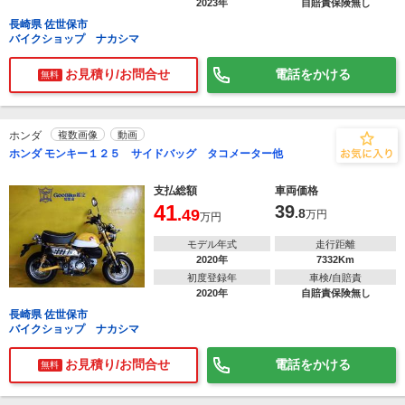
2023年
自賠責保険無し
長崎県 佐世保市
バイクショップ ナカシマ
お見積り/お問合せ
電話をかける
無料
ホンダ
複数画像
動画
ホンダ モンキー１２５ サイドバッグ タコメーター他
支払総額
車両価格
41
39
.49
.8
万円
万円
モデル年式
走行距離
2020年
7332Km
初度登録年
車検/自賠責
2020年
自賠責保険無し
長崎県 佐世保市
バイクショップ ナカシマ
お見積り/お問合せ
電話をかける
無料