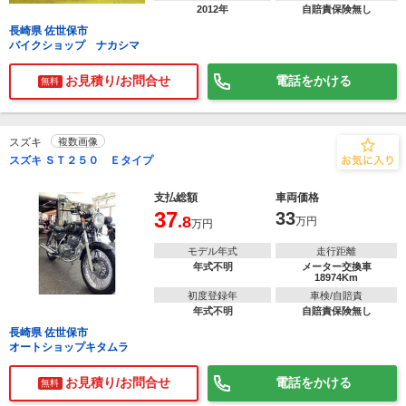
2012年
自賠責保険無し
長崎県 佐世保市
バイクショップ ナカシマ
お見積り/お問合せ
電話をかける
無料
スズキ
複数画像
スズキ ＳＴ２５０ Ｅタイプ
支払総額
車両価格
37
33
.8
万円
万円
モデル年式
走行距離
年式不明
メーター交換車
18974Km
初度登録年
車検/自賠責
年式不明
自賠責保険無し
長崎県 佐世保市
オートショップキタムラ
お見積り/お問合せ
電話をかける
無料