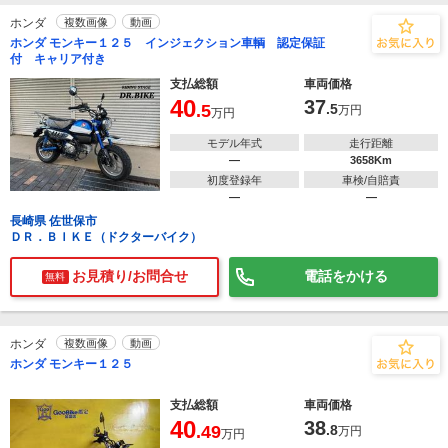
ホンダ
複数画像
動画
ホンダ モンキー１２５ インジェクション車輌 認定保証
付 キャリア付き
支払総額
車両価格
40
37
.5
.5
万円
万円
モデル年式
走行距離
―
3658Km
初度登録年
車検/自賠責
―
―
長崎県 佐世保市
ＤＲ．ＢＩＫＥ（ドクターバイク）
お見積り/お問合せ
電話をかける
無料
ホンダ
複数画像
動画
ホンダ モンキー１２５
支払総額
車両価格
40
38
.49
.8
万円
万円