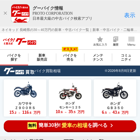
グーバイク情報
PROTO CORPORATION
表示
日本最大級の中古バイク検索アプリ
ネイキッド 長崎県の30～40万円の新車・中古バイク一覧｜新車・中古バイク・二輪車・オートバイ情報なら【グーバイク(GooBike)】
バイクを
新車
バイクを
メンテ
コミュ
探す
販売店
売る
ナンス
ニティ
バイク買取相場
※2026年8月8日更新
カワサキ
ホンダ
ホンダ
モンキー１２５
Ｚ９００ＲＳ
ＧＢ３５０
10
35
15
116
万円
6
43
.6
.5
万円
万円
.2
.6
～
.5
.8
～
～
簡単30秒!
愛車
相場
を調べる
の
無料