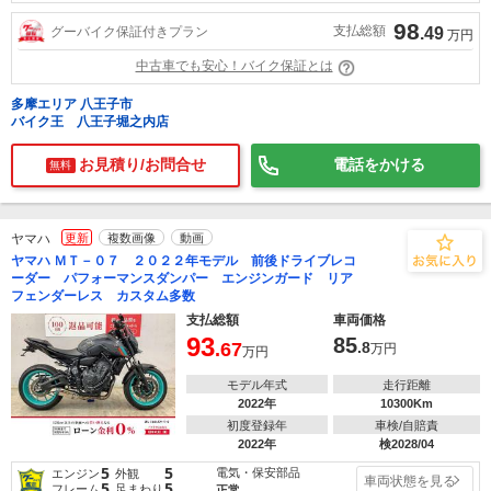
98
支払総額
グーバイク保証付きプラン
.49
万円
中古車でも安心！バイク保証とは
多摩エリア 八王子市
バイク王 八王子堀之内店
お見積り/お問合せ
電話をかける
無料
ヤマハ
更新
複数画像
動画
ヤマハ ＭＴ－０７ ２０２２年モデル 前後ドライブレコ
ーダー パフォーマンスダンパー エンジンガード リア
フェンダーレス カスタム多数
支払総額
車両価格
93
85
.67
.8
万円
万円
モデル年式
走行距離
2022年
10300Km
初度登録年
車検/自賠責
2022年
検2028/04
5
5
電気・保安部品
エンジン
外観
車両状態を見る
5
5
フレーム
足まわり
正常