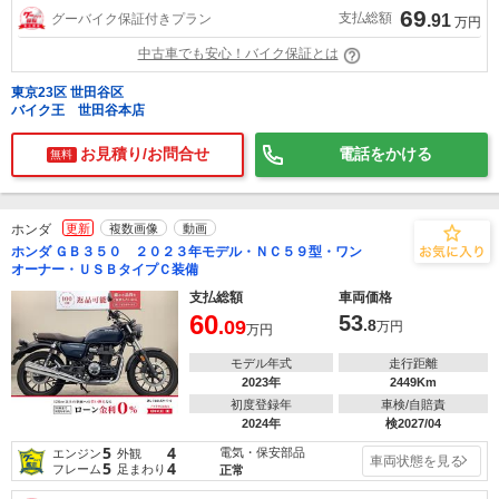
69
支払総額
グーバイク保証付きプラン
.91
万円
中古車でも安心！バイク保証とは
東京23区 世田谷区
バイク王 世田谷本店
お見積り/お問合せ
電話をかける
無料
ホンダ
更新
複数画像
動画
ホンダ ＧＢ３５０ ２０２３年モデル・ＮＣ５９型・ワン
オーナー・ＵＳＢタイプＣ装備
支払総額
車両価格
60
53
.09
.8
万円
万円
モデル年式
走行距離
2023年
2449Km
初度登録年
車検/自賠責
2024年
検2027/04
5
4
電気・保安部品
エンジン
外観
車両状態を見る
5
4
フレーム
足まわり
正常