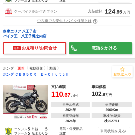
5
5
フレーム
足まわり
正常
124
支払総額
グーバイク保証付きプラン
.86
万円
中古車でも安心！バイク保証とは
多摩エリア 八王子市
バイク王 八王子堀之内店
お見積り/お問合せ
電話をかける
無料
ホンダ
更新
複数画像
動画
ホンダ ＣＢ６５０Ｒ Ｅ－Ｃｌｕｔｃｈ
支払総額
車両価格
110
102
.67
.8
万円
万円
モデル年式
走行距離
2024年
4060Km
初度登録年
車検/自賠責
2024年
検2027/11
5
5
電気・保安部品
エンジン
外観
車両状態を見る
5
5
フレーム
足まわり
正常