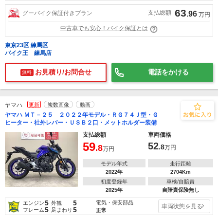
63
支払総額
グーバイク保証付きプラン
.96
万円
中古車でも安心！バイク保証とは
東京23区 練馬区
バイク王 練馬店
お見積り/お問合せ
電話をかける
無料
ヤマハ
更新
複数画像
動画
ヤマハ ＭＴ－２５ ２０２２年モデル・ＲＧ７４Ｊ型・Ｇ
ヒーター・社外レバー・ＵＳＢ２口・メットホルダー装備
支払総額
車両価格
59
52
.8
.8
万円
万円
モデル年式
走行距離
2022年
2704Km
初度登録年
車検/自賠責
2025年
自賠責保険無し
5
5
電気・保安部品
エンジン
外観
車両状態を見る
5
5
フレーム
足まわり
正常