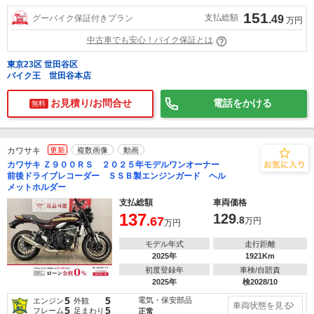
151
支払総額
グーバイク保証付きプラン
.49
万円
中古車でも安心！バイク保証とは
東京23区 世田谷区
バイク王 世田谷本店
お見積り/お問合せ
電話をかける
無料
カワサキ
更新
複数画像
動画
カワサキ Ｚ９００ＲＳ ２０２５年モデルワンオーナー
前後ドライブレコーダー ＳＳＢ製エンジンガード ヘル
メットホルダー
支払総額
車両価格
137
129
.67
.8
万円
万円
モデル年式
走行距離
2025年
1921Km
初度登録年
車検/自賠責
2025年
検2028/10
5
5
電気・保安部品
エンジン
外観
車両状態を見る
5
5
フレーム
足まわり
正常