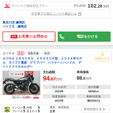
102
支払総額
グーバイク保証付きプラン
.28
万円
中古車でも安心！バイク保証とは
東京23区 練馬区
バイク王 練馬店
お見積り/お問合せ
電話をかける
無料
カワサキ
更新
複数画像
動画
カワサキ Ｚ６５０ＲＳ ＥＲ６５０Ｒ型 ２０２４年モデ
ル タイプＣ電源 グラブバー ハリケーンハンドル デ
イトナスマホホルダー
支払総額
車両価格
94
86
.67
.8
万円
万円
モデル年式
走行距離
2024年
5836Km
初度登録年
車検/自賠責
2023年
検2026/12
5
5
電気・保安部品
エンジン
外観
車両状態を見る
5
5
フレーム
足まわり
正常