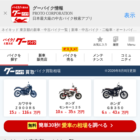
グーバイク情報
PROTO CORPORATION
表示
日本最大級の中古バイク検索アプリ
ネイキッド 東京都の新車・中古バイク一覧｜新車・中古バイク・二輪車・オートバイ情報なら【グーバイク(GooBike)】
バイクを
新車
バイクを
メンテ
コミュ
探す
販売店
売る
ナンス
ニティ
バイク買取相場
※2026年8月8日更新
カワサキ
ホンダ
ホンダ
モンキー１２５
Ｚ９００ＲＳ
ＧＢ３５０
10
35
15
116
万円
6
43
.6
.5
万円
万円
.2
.6
～
.5
.8
～
～
簡単30秒!
愛車
相場
を調べる
の
無料