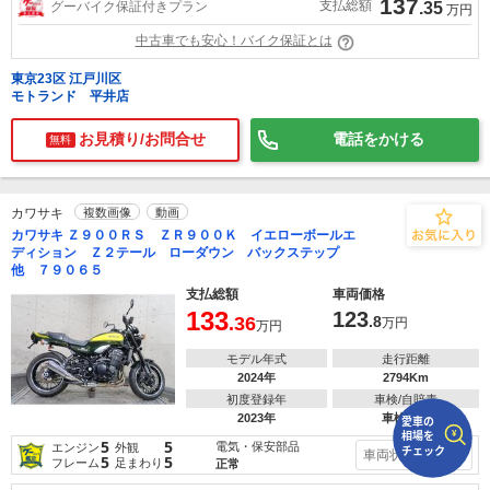
137
支払総額
グーバイク保証付きプラン
.35
万円
中古車でも安心！バイク保証とは
で
相場をチェック！
車種選択するだけ、かんたん相場検索
東京23区 江戸川区
モトランド 平井店
まずはメーカーを選択する
お見積り/お問合せ
電話をかける
無料
排気量
車種
カワサキ
複数画像
動画
カワサキ Ｚ９００ＲＳ ＺＲ９００Ｋ イエローボールエ
型式(任意)
ディション Ｚ２テール ローダウン バックステップ
他 ７９０６５
走行距離(任意)
支払総額
車両価格
133
123
.36
.8
万円
万円
モデル年式
走行距離
2024年
2794Km
初度登録年
車検/自賠責
2023年
車検無し
5
5
電気・保安部品
エンジン
外観
車両状態を見る
5
5
フレーム
足まわり
正常