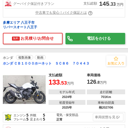
145
支払総額
グーバイク保証付きプラン
.33
万円
中古車でも安心！バイク保証とは
多摩エリア 八王子市
リバースオート八王子
お見積り/お問合せ
電話をかける
無料
ホンダ
複数画像
動画
ホンダ ＣＢ１０００ホーネット ＳＣ８６ ７０４４３
支払総額
車両価格
133
126
.53
.8
万円
万円
モデル年式
走行距離
2024年
701Km
初度登録年
車検/自賠責
2025年
検2027/06
5
5
電気・保安部品
エンジン
外観
車両状態を見る
5
5
フレーム
足まわり
正常