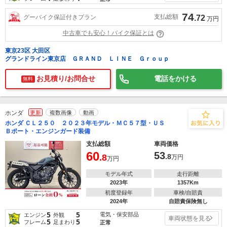
74
支払総額
グーバイク保証付きプラン
.72
万円
中古車でも安心！バイク保証とは
東京23区 大田区
グランドライン東京店 ＧＲＡＮＤ ＬＩＮＥ Ｇｒｏｕｐ
お見積り/お問合せ
電話をかける
無料
ホンダ
更新
複数画像
動画
ホンダ ＣＬ２５０ ２０２３年モデル・ＭＣ５７型・ＵＳ
Ｂポート・エンジンガード装備
支払総額
車両価格
60
53
.8
.8
万円
万円
モデル年式
走行距離
2023年
1357Km
初度登録年
車検/自賠責
2024年
自賠責保険無し
5
5
電気・保安部品
エンジン
外観
車両状態を見る
5
5
フレーム
足まわり
正常