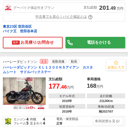
201
支払総額
グーバイク保証付きプラン
.49
万円
中古車でも安心！バイク保証とは
東京23区 世田谷区
バイク王 世田谷本店
お見積り/お問合せ
電話をかける
無料
ハーレーダビッドソン
更新
複数画像
動画
ハーレーダビッドソン ＸＬ１２００ＮＳアイアン カスタ
ムシート サドルバックステー
支払総額
車両価格
177
168
.46
万円
万円
モデル年式
走行距離
2018年
21126Km
初度登録年
車検/自賠責
2018年
検2027/07
4
4
電気・保安部品
エンジン
外観
車両状態を見る
5
4
フレーム
足まわり
正常