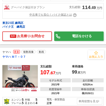
114
支払総額
グーバイク保証付きプラン
.49
万円
中古車でも安心！バイク保証とは
東京23区 練馬区
バイク王 練馬店
お見積り/お問合せ
電話をかける
無料
ヤマハ
更新
複数画像
動画
ヤマハ ＭＴ－０７
支払総額
車両価格
107
99
.67
.8
万円
万円
モデル年式
走行距離
2021年
6252Km
初度登録年
車検/自賠責
2021年
検2026/11
5
5
電気・保安部品
エンジン
外観
車両状態を見る
5
4
フレーム
足まわり
正常