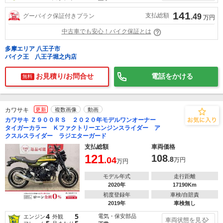
141
支払総額
グーバイク保証付きプラン
.49
万円
中古車でも安心！バイク保証とは
多摩エリア 八王子市
バイク王 八王子堀之内店
お見積り/お問合せ
電話をかける
無料
カワサキ
更新
複数画像
動画
カワサキ Ｚ９００ＲＳ ２０２０年モデルワンオーナー
タイガーカラー Ｋファクトリーエンジンスライダー ア
クスルスライダー ラジエターガード
支払総額
車両価格
121
108
.04
.8
万円
万円
モデル年式
走行距離
2020年
17190Km
初度登録年
車検/自賠責
2019年
車検無し
4
5
電気・保安部品
エンジン
外観
車両状態を見る