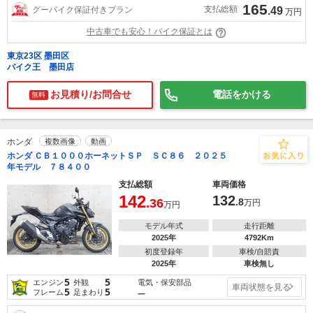
165
支払総額
グーバイク保証付きプラン
.49
万円
中古車でも安心！バイク保証とは
東京23区 墨田区
バイク王 墨田店
お見積り/お問合せ
電話をかける
無料
ホンダ
複数画像
動画
ホンダ ＣＢ１０００ホーネットＳＰ ＳＣ８６ ２０２５
年モデル ７８４００
支払総額
車両価格
142
132
.36
.8
万円
万円
モデル年式
走行距離
2025年
4792Km
初度登録年
車検/自賠責
2025年
車検無し
5
5
電気・保安部品
エンジン
外観
車両状態を見る
5
5
フレーム
足まわり
―