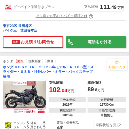
111
支払総額
グーバイク保証付きプラン
.49
万円
中古車でも安心！バイク保証とは
東京23区 世田谷区
バイク王 世田谷本店
お見積り/お問合せ
電話をかける
無料
ホンダ
更新
複数画像
動画
ホンダ ＣＢ６５０Ｒ ２０２３年モデル・ＲＨ０３型・ス
ライダー・ＵＳＢ・社外レバー・ミラー・バックステップ
装備
支払総額
車両価格
102
89
.04
.8
万円
万円
モデル年式
走行距離
2023年
13730Km
初度登録年
車検/自賠責
2023年
車検無し
5
5
電気・保安部品
エンジン
外観
車両状態を見る
5
5
フレーム
足まわり
正常