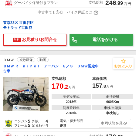
246
支払総額
グーバイク保証付きプラン
.99
万円
中古車でも安心！バイク保証とは
東京23区 世田谷区
モトラッド世田谷
お見積り/お問合せ
電話をかける
無料
ＢＭＷ
複数画像
動画
ＢＭＷ Ｒ ｎｉｎｅＴ アーバン Ｇ／Ｓ ＢＭＷ認定中
古車
支払総額
車両価格
170
157
.2
.8
万円
万円
モデル年式
走行距離
2018年
6605Km
初度登録年
車検/自賠責
2018年
車検無し
5
4
電気・保安部品
エンジン
外観
車両状態を見る
5
4
フレーム
足まわり
正常