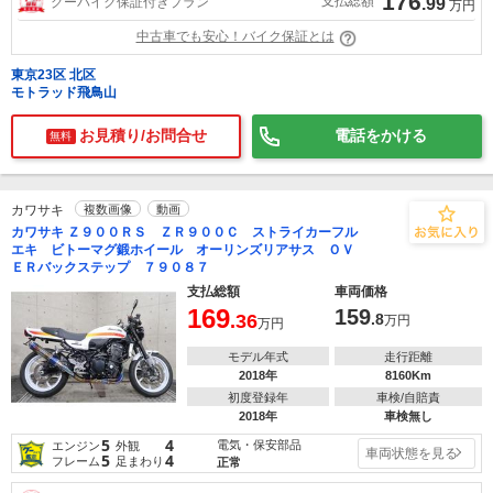
176
支払総額
グーバイク保証付きプラン
.99
万円
中古車でも安心！バイク保証とは
東京23区 北区
モトラッド飛鳥山
お見積り/お問合せ
電話をかける
無料
カワサキ
複数画像
動画
カワサキ Ｚ９００ＲＳ ＺＲ９００Ｃ ストライカーフル
エキ ビトーマグ鍛ホイール オーリンズリアサス ＯＶ
ＥＲバックステップ ７９０８７
支払総額
車両価格
169
159
.36
.8
万円
万円
モデル年式
走行距離
2018年
8160Km
初度登録年
車検/自賠責
2018年
車検無し
5
4
電気・保安部品
エンジン
外観
車両状態を見る
5
4
フレーム
足まわり
正常