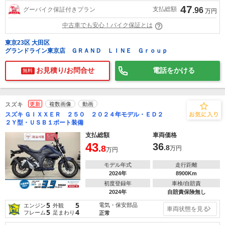
47
支払総額
グーバイク保証付きプラン
.96
万円
中古車でも安心！バイク保証とは
東京23区 大田区
グランドライン東京店 ＧＲＡＮＤ ＬＩＮＥ Ｇｒｏｕｐ
お見積り/お問合せ
電話をかける
無料
スズキ
更新
複数画像
動画
スズキ ＧＩＸＸＥＲ ２５０ ２０２４年モデル・ＥＤ２
２Ｙ型・ＵＳＢ１ポート装備
支払総額
車両価格
43
36
.8
.8
万円
万円
モデル年式
走行距離
2024年
8900Km
初度登録年
車検/自賠責
2024年
自賠責保険無し
5
5
電気・保安部品
エンジン
外観
車両状態を見る
5
4
フレーム
足まわり
正常