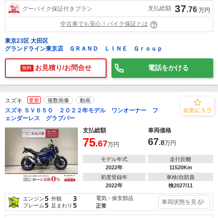
37
支払総額
グーバイク保証付きプラン
.76
万円
中古車でも安心！バイク保証とは
東京23区 大田区
グランドライン東京店 ＧＲＡＮＤ ＬＩＮＥ Ｇｒｏｕｐ
お見積り/お問合せ
電話をかける
無料
スズキ
更新
複数画像
動画
スズキ ＳＶ６５０ ２０２２年モデル ワンオーナー フ
ェンダーレス グラブバー
支払総額
車両価格
75
67
.67
.8
万円
万円
モデル年式
走行距離
2022年
11520Km
初度登録年
車検/自賠責
2022年
検2027/11
5
3
電気・保安部品
エンジン
外観
車両状態を見る
5
5
フレーム
足まわり
正常