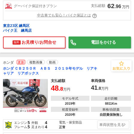
62
支払総額
グーバイク保証付きプラン
.96
万円
中古車でも安心！バイク保証とは
東京23区 練馬区
バイク王 練馬店
お見積り/お問合せ
電話をかける
無料
ホンダ
更新
複数画像
動画
ホンダ ＣＢ２５０Ｒ ＡＢＳ ２０１９年モデル リアキ
ャリア リアボックス
支払総額
車両価格
48
41
.8
.8
万円
万円
モデル年式
走行距離
2019年
8811Km
初度登録年
車検/自賠責
2020年
自賠責保険無し
5
4
電気・保安部品
エンジン
外観
車両状態を見る
5
4
フレーム
足まわり
正常