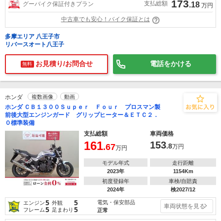
173
支払総額
グーバイク保証付きプラン
.18
万円
中古車でも安心！バイク保証とは
多摩エリア 八王子市
リバースオート八王子
お見積り/お問合せ
電話をかける
無料
ホンダ
複数画像
動画
ホンダ ＣＢ１３００Ｓｕｐｅｒ Ｆｏｕｒ プロスマン製
前後大型エンジンガード グリップヒーター＆ＥＴＣ２．
０標準装備
支払総額
車両価格
161
153
.67
.8
万円
万円
モデル年式
走行距離
2023年
1154Km
初度登録年
車検/自賠責
2024年
検2027/12
5
5
電気・保安部品
エンジン
外観
車両状態を見る
5
5
フレーム
足まわり
正常