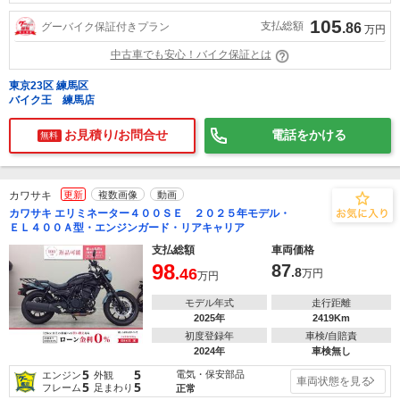
105
支払総額
グーバイク保証付きプラン
.86
万円
中古車でも安心！バイク保証とは
東京23区 練馬区
バイク王 練馬店
お見積り/お問合せ
電話をかける
無料
カワサキ
更新
複数画像
動画
カワサキ エリミネーター４００ＳＥ ２０２５年モデル・
ＥＬ４００Ａ型・エンジンガード・リアキャリア
支払総額
車両価格
98
87
.46
.8
万円
万円
モデル年式
走行距離
2025年
2419Km
初度登録年
車検/自賠責
2024年
車検無し
5
5
電気・保安部品
エンジン
外観
車両状態を見る
5
5
フレーム
足まわり
正常