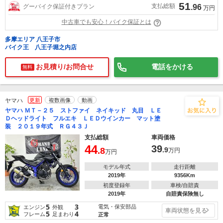
51
支払総額
グーバイク保証付きプラン
.96
万円
中古車でも安心！バイク保証とは
多摩エリア 八王子市
バイク王 八王子堀之内店
お見積り/お問合せ
電話をかける
無料
ヤマハ
更新
複数画像
動画
ヤマハ ＭＴ－２５ ストファイ ネイキッド 丸目 ＬＥ
Ｄヘッドライト フルエキ ＬＥＤウインカー マット塗
装 ２０１９年式 ＲＧ４３Ｊ
支払総額
車両価格
44
39
.8
.9
万円
万円
モデル年式
走行距離
2019年
9356Km
初度登録年
車検/自賠責
2019年
自賠責保険無し
5
3
電気・保安部品
エンジン
外観
車両状態を見る
5
4
フレーム
足まわり
正常