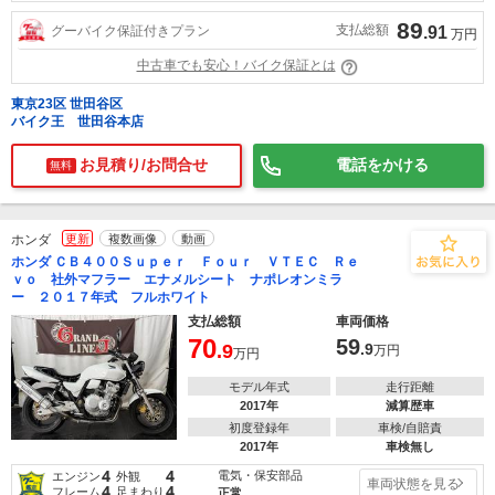
89
支払総額
グーバイク保証付きプラン
.91
万円
中古車でも安心！バイク保証とは
東京23区 世田谷区
バイク王 世田谷本店
お見積り/お問合せ
電話をかける
無料
ホンダ
更新
複数画像
動画
ホンダ ＣＢ４００Ｓｕｐｅｒ Ｆｏｕｒ ＶＴＥＣ Ｒｅ
ｖｏ 社外マフラー エナメルシート ナポレオンミラ
ー ２０１７年式 フルホワイト
支払総額
車両価格
70
59
.9
.9
万円
万円
モデル年式
走行距離
2017年
減算歴車
初度登録年
車検/自賠責
2017年
車検無し
4
4
電気・保安部品
エンジン
外観
車両状態を見る
4
4
フレーム
足まわり
正常