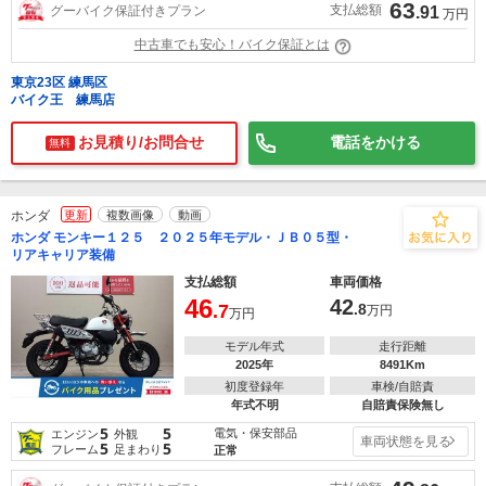
63
支払総額
グーバイク保証付きプラン
.91
万円
中古車でも安心！バイク保証とは
東京23区 練馬区
バイク王 練馬店
お見積り/お問合せ
電話をかける
無料
ホンダ
更新
複数画像
動画
ホンダ モンキー１２５ ２０２５年モデル・ＪＢ０５型・
リアキャリア装備
支払総額
車両価格
46
42
.7
.8
万円
万円
モデル年式
走行距離
2025年
8491Km
初度登録年
車検/自賠責
年式不明
自賠責保険無し
5
5
電気・保安部品
エンジン
外観
車両状態を見る
5
5
フレーム
足まわり
正常