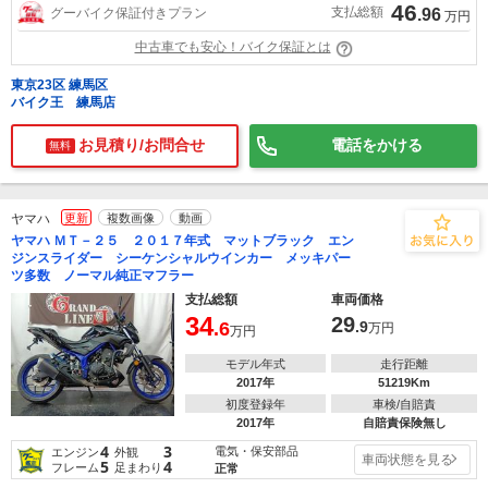
46
支払総額
グーバイク保証付きプラン
.96
万円
中古車でも安心！バイク保証とは
東京23区 練馬区
バイク王 練馬店
お見積り/お問合せ
電話をかける
無料
ヤマハ
更新
複数画像
動画
ヤマハ ＭＴ－２５ ２０１７年式 マットブラック エン
ジンスライダー シーケンシャルウインカー メッキパー
ツ多数 ノーマル純正マフラー
支払総額
車両価格
34
29
.6
.9
万円
万円
モデル年式
走行距離
2017年
51219Km
初度登録年
車検/自賠責
2017年
自賠責保険無し
4
3
電気・保安部品
エンジン
外観
車両状態を見る
5
4
フレーム
足まわり
正常