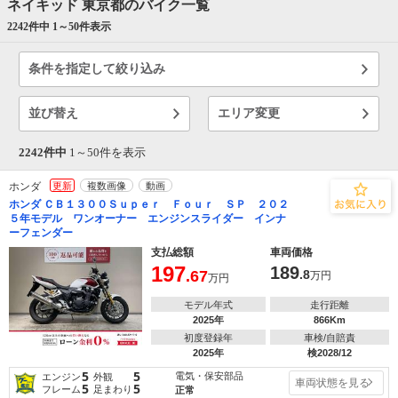
ネイキッド 東京都のバイク一覧
2242件中 1～
50
件表示
条件を指定して絞り込み
並び替え
エリア変更
2242件中
1～
50
件を表示
ホンダ
更新
複数画像
動画
ホンダ ＣＢ１３００Ｓｕｐｅｒ Ｆｏｕｒ ＳＰ ２０２
５年モデル ワンオーナー エンジンスライダー インナ
ーフェンダー
支払総額
車両価格
197
189
.67
.8
万円
万円
モデル年式
走行距離
2025年
866Km
初度登録年
車検/自賠責
2025年
検2028/12
5
5
電気・保安部品
エンジン
外観
車両状態を見る
5
5
フレーム
足まわり
正常