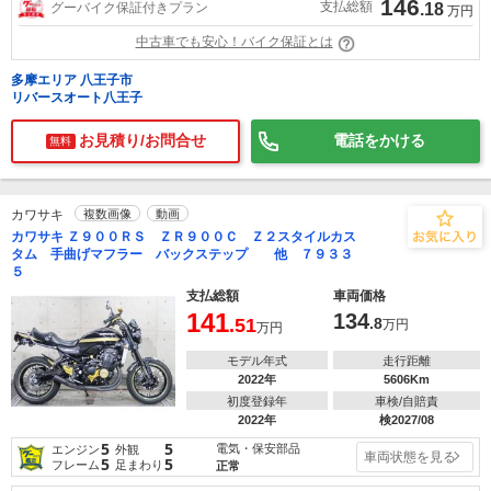
146
支払総額
グーバイク保証付きプラン
.18
万円
中古車でも安心！バイク保証とは
多摩エリア 八王子市
リバースオート八王子
お見積り/お問合せ
電話をかける
無料
カワサキ
複数画像
動画
カワサキ Ｚ９００ＲＳ ＺＲ９００Ｃ Ｚ２スタイルカス
タム 手曲げマフラー バックステップ 他 ７９３３
５
支払総額
車両価格
141
134
.51
.8
万円
万円
モデル年式
走行距離
2022年
5606Km
初度登録年
車検/自賠責
2022年
検2027/08
5
5
電気・保安部品
エンジン
外観
車両状態を見る
5
5
フレーム
足まわり
正常