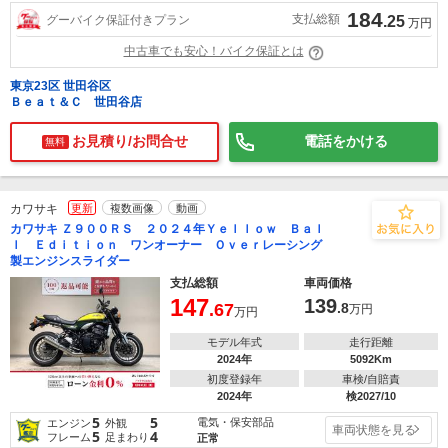
184
支払総額
グーバイク保証付きプラン
.25
万円
中古車でも安心！バイク保証とは
東京23区 世田谷区
Ｂｅａｔ＆Ｃ 世田谷店
お見積り/お問合せ
電話をかける
無料
カワサキ
更新
複数画像
動画
カワサキ Ｚ９００ＲＳ ２０２４年Ｙｅｌｌｏｗ Ｂａｌ
ｌ Ｅｄｉｔｉｏｎ ワンオーナー Ｏｖｅｒレーシング
製エンジンスライダー
支払総額
車両価格
147
139
.67
.8
万円
万円
モデル年式
走行距離
2024年
5092Km
初度登録年
車検/自賠責
2024年
検2027/10
5
5
電気・保安部品
エンジン
外観
車両状態を見る
5
4
フレーム
足まわり
正常