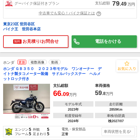
79
支払総額
グーバイク保証付きプラン
.49
万円
中古車でも安心！バイク保証とは
東京23区 世田谷区
バイク王 世田谷本店
お見積り/お問合せ
電話をかける
無料
ホンダ
更新
複数画像
動画
ホンダ ＧＢ３５０ ２０２３年モデル ワンオーナー デ
イトナ製タコメーター装備 サドルバックステー ヘルメ
ットロック付き
支払総額
車両価格
66
59
.09
.8
万円
万円
モデル年式
走行距離
2023年
2859Km
初度登録年
車検/自賠責
2024年
検2027/07
5
5
電気・保安部品
エンジン
外観
車両状態を見る
5
5
フレーム
足まわり
正常