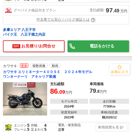
97
支払総額
グーバイク保証付きプラン
.49
万円
中古車でも安心！バイク保証とは
多摩エリア 八王子市
バイク王 八王子堀之内店
お見積り/お問合せ
電話をかける
無料
カワサキ
更新
複数画像
動画
カワサキ エリミネーター４００ＳＥ ２０２４年モデル
ワンオーナーリ アキャリア装備
支払総額
車両価格
86
79
.09
.8
万円
万円
モデル年式
走行距離
2024年
7730Km
初度登録年
車検/自賠責
2023年
検2026/12
5
4
電気・保安部品
エンジン
外観
車両状態を見る
5
5
フレーム
足まわり
正常