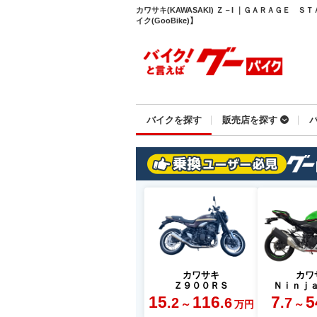
カワサキ(KAWASAKI) Ｚ－I ｜ＧＡＲＡＧＥ
イク(GooBike)】
バイクを探す
販売店を探す
カワサキ
カワ
Ｚ９００ＲＳ
Ｎｉｎｊ
15
116
7
5
.2
.6
.7
～
～
万円