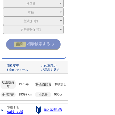
排気量
車種
型式(任意)
走行距離(任意)
価格変更
この車種の
お知らせメール
相場表を見る
初度登録
1975年
車検無し
車検/自賠責
年
19397Km
900cc
走行距離
排気量
印刷する
購入基礎知識
A4版
B5版