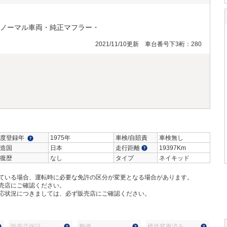
ノーマル車両・純正マフラー・
2021/11/10更新 車台番号下3桁：280
度登録年
1975年
車検/自賠責
車検無し
造国
日本
走行距離
19397Km
復歴
なし
タイプ
ネイキッド
ている場合、運転時に必要な免許の区分が変更となる場合があります。
売店にご確認ください。
応状況につきましては、必ず販売店にご確認ください。
販売店保証
整備
構造変更済み