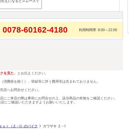
お伝えになるとスムーズで
0078-60162-4180
利用時間帯 8:00～22:00
クを見た
」とお伝えください。
（消費税を除く）、登録等に伴う費用等は含まれておりません。
売店へお問合せください。
店にご来店の際は事前にお問合せの上、該当商品の有無をご確認ください。
売店にご確認いただきますようお願いいたします。
ｏｕｒ（Ｚ－I）のバイク
カワサキ Ｚ－I