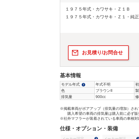
１９７５年式・カワサキ・Ｚ１Ｂ
１９７５年式・カワサキ・Ｚ１・純正
お見積り/お問合せ
基本情報
モデル年式
年式不明
初
色
ブラウンII
製
排気量
900cc
修
※掲載車両がボアアップ（排気量の増加）され
購入希望の車両の排気量は購入前に必ず販
※社外マフラーが装着されている車両の車検対
仕様・オプション・装備
メーカー認定
メーカー保証