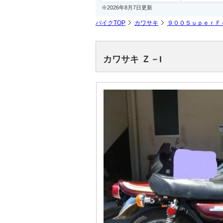
※2026年8月7日更新
バイクTOP
カワサキ
９００ＳｕｐｅｒＦ
カワサキ Ｚ－I