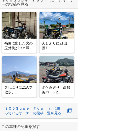
９００ＳｕｐｅｒＦｏｕｒ（Ｚ−I）
オーナ
ーの投稿を見る
補修に出した火の
久しぶりにZ1出
玉外装が中々帰っ
動‼︎

て来ないので前回
たまにしか乗らな
の2Fタイガーカラ
いのに調子がイイ
ーに続いて、次は
👍
2S玉虫カラーに載
せ替えてます😘
久しぶりにZ1Aで
ポケ蓋巡り　高知
散歩。

編パート2

昼飯は鰹をいただ
筑波山をバックに
きました🤤👍
お気に入りの撮影
９００ＳｕｐｅｒＦｏｕｒ（
...
に乗
ポイントで。

っているオーナーの投稿一覧を見る
道の駅にのみやで
イチゴスィーツ

この車種の記事を探す