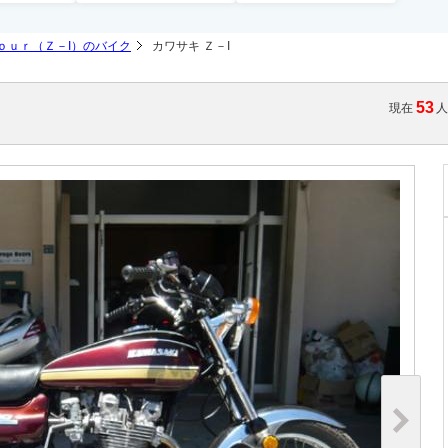
ｏｕｒ（Ｚ－I）のバイク
カワサキ Ｚ－I
53
現在