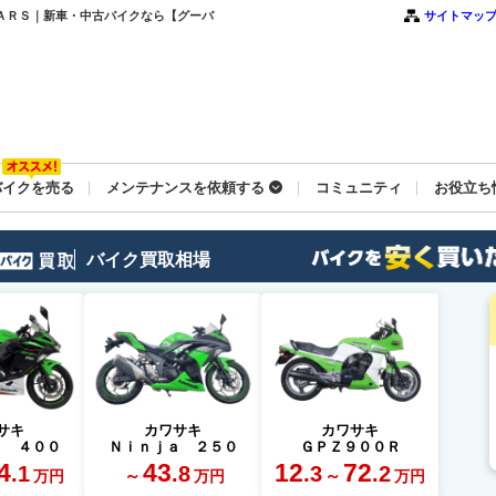
 ＳＴＡＲＳ｜新車・中古バイクなら【グーバ
サイトマッ
バイクを売る
メンテナンスを依頼する
コミュニティ
お役立ち
バイク買取相場
サキ
カワサキ
カワサキ
ａ ４００
Ｎｉｎｊａ ２５０
ＧＰＺ９００Ｒ
4
43
12
72
.1
.8
.3
.2
～
～
万円
万円
万円