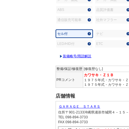
ABS
品質評価書
通信販売可能車
社外マフラー
セル付
ナビ
LED/HID付
ETC
装備略号/用語解説
整備/保証/修復歴
[修復歴なし]
カワサキ・Ｚ１Ｂ
PRコメント
１９７５年式・カワサキ・Ｚ
１９７５年式・カワサキ・Ｚ
店舗情報
ＧＡＲＡＧＥ ＳＴＡＲＳ
住所
〒901-2133沖縄県浦添市城間４－１５
TEL
098-894-3733
FAX
098-894-3733