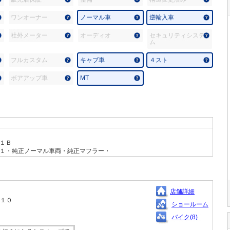
ワンオーナー
ノーマル車
逆輸入車
社外メーター
オーディオ
セキュリティシステ
ム
フルカスタム
キャブ車
４スト
ボアアップ車
MT
１Ｂ
１・純正ノーマル車両・純正マフラー・
店舗詳細
－１０
ショールーム
バイク(8)