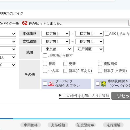
0000kmのバイク
62
mのバイク一覧
件がヒットしました。
本体価格
～
ASKを含め
支払総額
～
地域
現在地から探す
新着
更新
複数画像
中古車
新車(在庫あり)
新車(注文販売)
その他
グーバイク
車輌状態付き
保証付きプラン
（グーバイク
この条件をお気に入りに追加
車両価格
支払総額
初度登録年
走行距離
す