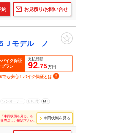
予約
お見積り/お問い合せ
お気に入り
５Ｊモデル ノ
支払総額
ーバイク保証
92
.75
きプラン
万円
車でも安心！バイク保証とは
ワンオーナー
ETC付
MT
は「車両状態を見る」を
車両状態を見る
し販売店にご確認下さい。