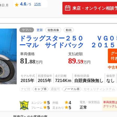
4.6
15件
／5
休日
月
来店・オンライン相談
ヤマハ
更新
複数画像
動画
ドラッグスター２５０ ＶＧ０
ーマル サイドバック ２０１５
グ
車両価格
支払総額
付
81
89
.88
.59
万円
万円
中古
モデル年式
初度登録年
走行距離
車検/自賠責
修復歴
2015年
2015年
7214Km
自賠責保険無し
なし
ナビ付
キャブ車
通販可
ノーマル車
セキュリティシステム
5
4
電気・保安部品
車両状態
エンジン
外観
クリック
5
5
正常
フレーム
足まわり
販売店へのお客様の声