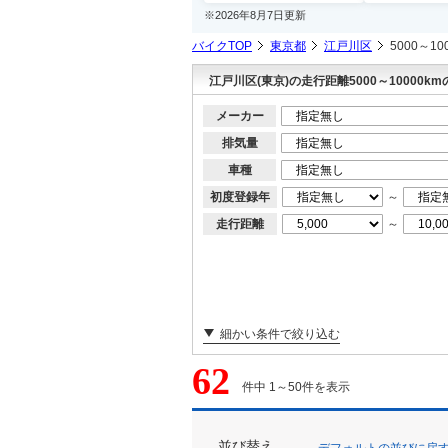
※2026年8月7日更新
バイクTOP
東京都
江戸川区
5000～1
江戸川区(東京)の走行距離5000～10000k
メーカー
排気量
車種
初度登録年
～
走行距離
～
細かい条件で絞り込む
62
件中 1～50件を表示
並び替え
デフォルトの並びに戻