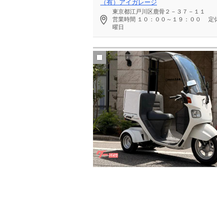
（有）アイガレージ
東京都江戸川区鹿骨２－３７－１１
営業時間
１０：００～１９：００
定
曜日