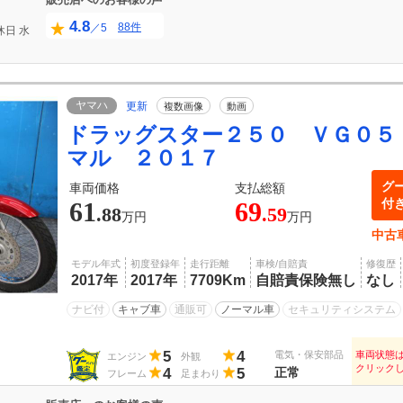
4.8
88件
／5
休日
水
ヤマハ
更新
複数画像
動画
ドラッグスター２５０ ＶＧ０５
マル ２０１７
グ
車両価格
支払総額
付
61
69
.88
.59
万円
万円
中古
モデル年式
初度登録年
走行距離
車検/自賠責
修復歴
2017年
2017年
7709Km
自賠責保険無し
なし
ナビ付
キャブ車
通販可
ノーマル車
セキュリティシステム
5
4
電気・保安部品
車両状態
エンジン
外観
クリック
4
5
正常
フレーム
足まわり