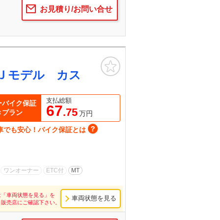
お見積り/お問い合せ
お気に入り
Ｊモデル カス
支払総額
ーバイク保証
67
.75
きプラン
万円
車でも安心！バイク保証とは
ワンオーナー
ETC付
MT
は「車両状態を見る」を
車両状態を見る
し販売店にご確認下さい。