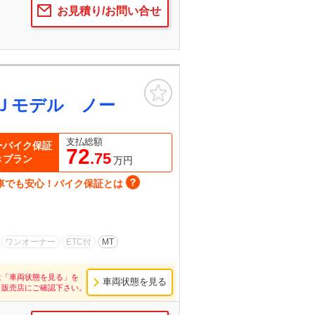
お見積り/お問い合せ
お気に入り
Ｊモデル ノー
支払総額
ーバイク保証
72
.75
きプラン
万円
車でも安心！バイク保証とは
ワンオーナー
ETC付
MT
は「車両状態を見る」を
車両状態を見る
し販売店にご確認下さい。