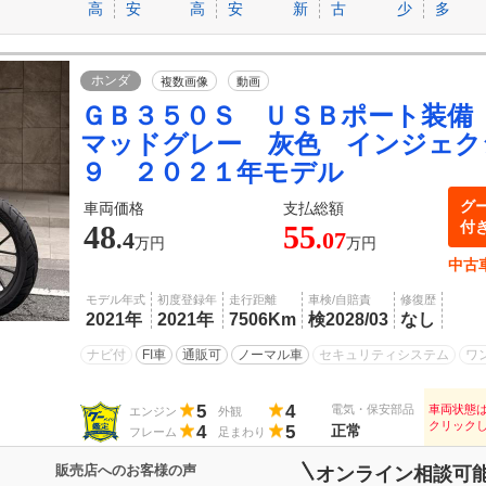
高
安
高
安
新
古
少
多
ホンダ
複数画像
動画
ＧＢ３５０Ｓ ＵＳＢポート装備
マッドグレー 灰色 インジェク
９ ２０２１年モデル
グ
車両価格
支払総額
付
48
55
.4
.07
万円
万円
中古
モデル年式
初度登録年
走行距離
車検/自賠責
修復歴
2021年
2021年
7506Km
検2028/03
なし
ナビ付
FI車
通販可
ノーマル車
セキュリティシステム
ワ
5
4
電気・保安部品
車両状態
エンジン
外観
クリック
4
5
正常
フレーム
足まわり
販売店へのお客様の声
オンライン相談可