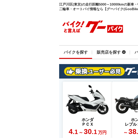
江戸川区(東京)の走行距離5000～10000kmの
二輪車・オートバイ情報なら【グーバイク(GooBike
バイクを探す
販売店を探す
ホンダ
ホ
ＰＣＸ
レブル
4
30
38
.1
.1
～
～
万円