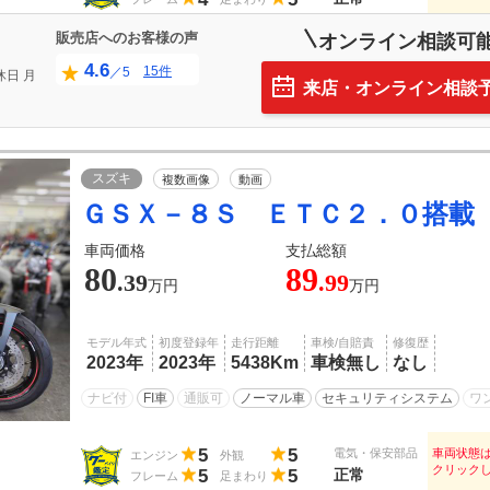
販売店へのお客様の声
オンライン相談可
4.6
15件
／5
休日
月
来店・オンライン相談
スズキ
複数画像
動画
ＧＳＸ－８Ｓ ＥＴＣ２．０搭載
車両価格
支払総額
80
89
.39
.99
万円
万円
モデル年式
初度登録年
走行距離
車検/自賠責
修復歴
2023年
2023年
5438Km
車検無し
なし
ナビ付
FI車
通販可
ノーマル車
セキュリティシステム
ワ
5
5
電気・保安部品
車両状態
エンジン
外観
クリック
5
5
正常
フレーム
足まわり