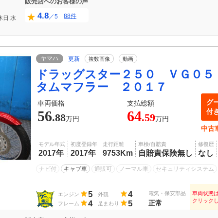
販売店へのお客様の声
4.8
88件
／5
休日
水
ヤマハ
更新
複数画像
動画
ドラッグスター２５０ ＶＧ０５
タムマフラー ２０１７
グ
車両価格
支払総額
付
56
64
.88
.59
万円
万円
中古
モデル年式
初度登録年
走行距離
車検/自賠責
修復歴
2017年
2017年
9753Km
自賠責保険無し
なし
ナビ付
キャブ車
通販可
ノーマル車
セキュリティシステム
5
4
電気・保安部品
車両状態
エンジン
外観
クリック
4
5
正常
フレーム
足まわり