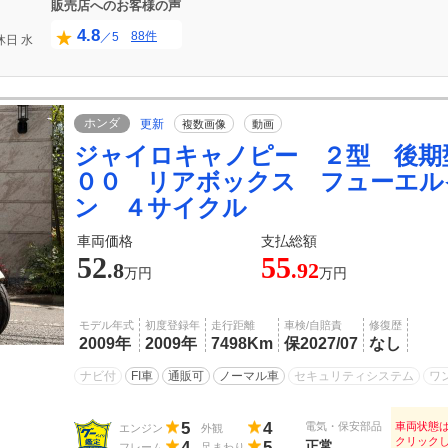
販売店へのお客様の声
4.8
88件
／5
休日
水
ホンダ
更新
複数画像
動画
ジャイロキャノピー ２型 後期
００ リアボックス フューエル
ン ４サイクル
車両価格
支払総額
52
55
.8
.92
万円
万円
モデル年式
初度登録年
走行距離
車検/自賠責
修復歴
2009年
2009年
7498Km
保2027/07
なし
ナビ付
FI車
通販可
ノーマル車
セキュリティシステム
ワ
5
4
電気・保安部品
車両状態
エンジン
外観
クリック
4
5
正常
フレーム
足まわり