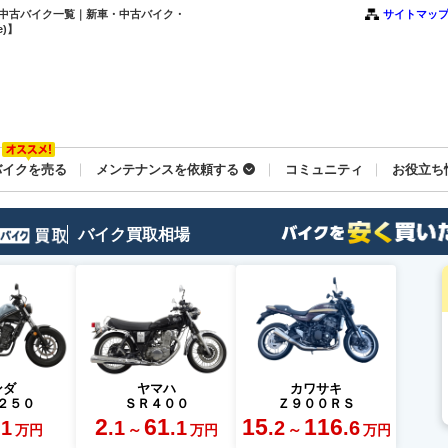
新車・中古バイク一覧｜新車・中古バイク・
サイトマッ
)】
バイクを売る
メンテナンスを依頼する
コミュニティ
お役立ち
バイク買取相場
ンダ
ヤマハ
カワサキ
２５０
ＳＲ４００
Ｚ９００ＲＳ
2
61
15
116
.1
.1
.1
.2
.6
～
～
万円
万円
万円