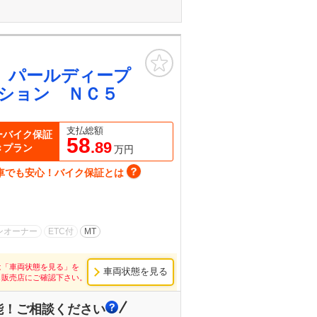
お気に入り
 パールディープ
ション ＮＣ５
支払総額
ーバイク保証
58
.89
きプラン
万円
車でも安心！バイク保証とは
ンオーナー
ETC付
MT
は「車両状態を見る」を
車両状態を見る
し販売店にご確認下さい。
能！ご相談ください