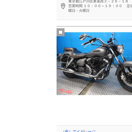
東京都江戸川区東葛西２－２６－１８
営業時間
１０：００～１９：００
定
曜日・火曜日
（有）アイガレージ