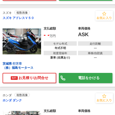
スズキ
複数画像
スズキ アドレスＶ５０
支払総額
車両価格
- -
ASK
万円
モデル年式
走行距離
年式不明
―
初度登録年
車検/自賠責
新車 (在庫あり)
―
茨城県 行方市
（株）福島モータース
お見積り/お問合せ
電話をかける
無料
ホンダ
複数画像
ホンダ ダンク
支払総額
車両価格