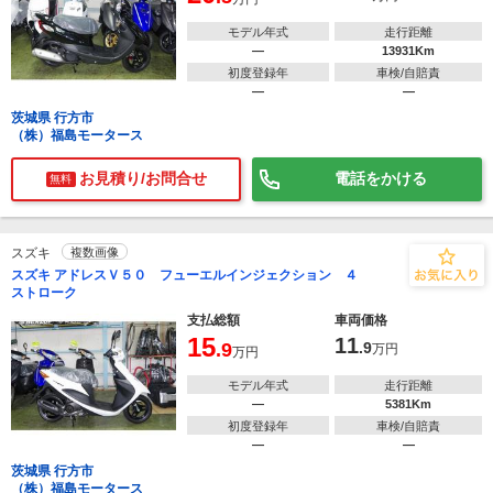
モデル年式
走行距離
―
13931Km
初度登録年
車検/自賠責
―
―
茨城県 行方市
（株）福島モータース
お見積り/お問合せ
電話をかける
無料
スズキ
複数画像
スズキ アドレスＶ５０ フューエルインジェクション ４
ストローク
支払総額
車両価格
15
11
.9
.9
万円
万円
モデル年式
走行距離
―
5381Km
初度登録年
車検/自賠責
―
―
茨城県 行方市
（株）福島モータース