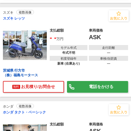
スズキ
複数画像
スズキ レッツ
支払総額
車両価格
- -
ASK
万円
モデル年式
走行距離
年式不明
―
初度登録年
車検/自賠責
新車 (在庫あり)
―
茨城県 行方市
（株）福島モータース
お見積り/お問合せ
電話をかける
無料
ホンダ
複数画像
ホンダ タクト・ベーシック
支払総額
車両価格