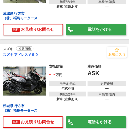
初度登録年
車検/自賠責
新車 (在庫あり)
―
茨城県 行方市
（株）福島モータース
お見積り/お問合せ
電話をかける
無料
スズキ
複数画像
スズキ アドレスＶ５０
支払総額
車両価格
- -
ASK
万円
モデル年式
走行距離
年式不明
―
初度登録年
車検/自賠責
新車 (在庫あり)
―
茨城県 行方市
（株）福島モータース
お見積り/お問合せ
電話をかける
無料