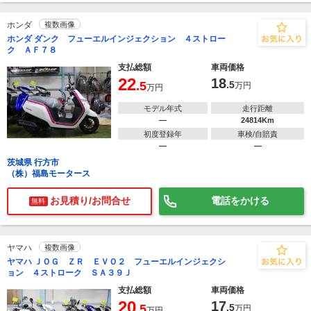
ホンダ
複数画像
ホンダ ダンク フューエルインジェクション ４ストロー
ク ＡＦ７８
支払総額
車両価格
22
18
.5
.5
万円
万円
モデル年式
走行距離
―
24814Km
初度登録年
車検/自賠責
―
―
茨城県 行方市
（株）福島モータース
お見積り/お問合せ
電話をかける
無料
ヤマハ
複数画像
ヤマハ ＪＯＧ ＺＲ ＥＶＯ２ フューエルインジェクシ
ョン ４ストローク ＳＡ３９Ｊ
支払総額
車両価格
20
17
.5
.5
万円
万円