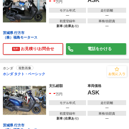
- -
ASK
万円
モデル年式
走行距離
―
―
初度登録年
車検/自賠責
新車 (在庫あり)
―
茨城県 行方市
（株）福島モータース
お見積り/お問合せ
電話をかける
無料
ホンダ
複数画像
ホンダ タクト・ベーシック
支払総額
車両価格
- -
ASK
万円
モデル年式
走行距離
―
―
初度登録年
車検/自賠責
新車 (在庫あり)
―
茨城県 行方市