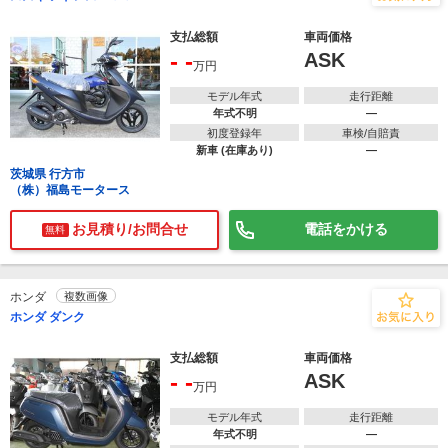
支払総額
車両価格
- -
ASK
万円
モデル年式
走行距離
年式不明
―
初度登録年
車検/自賠責
新車 (在庫あり)
―
茨城県 行方市
（株）福島モータース
お見積り/お問合せ
電話をかける
無料
ホンダ
複数画像
ホンダ ダンク
支払総額
車両価格
- -
ASK
万円
モデル年式
走行距離
年式不明
―