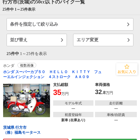
行方市(茨城)の50cc以下のバイク一覧
25件中 1～
25
件表示
条件を指定して絞り込み
並び替え
エリア変更
25件中
1～
25
件を表示
ホンダ
複数画像
ホンダ スーパーカブ５０ ＨＥＬＬＯ ＫＩＴＴＹ フュ
ーエルインジェクション ４ストローク ＡＡ０９
支払総額
車両価格
35
32
.8
万円
万円
モデル年式
走行距離
―
―
初度登録年
車検/自賠責
新車 (在庫あり)
―
茨城県 行方市
（株）福島モータース