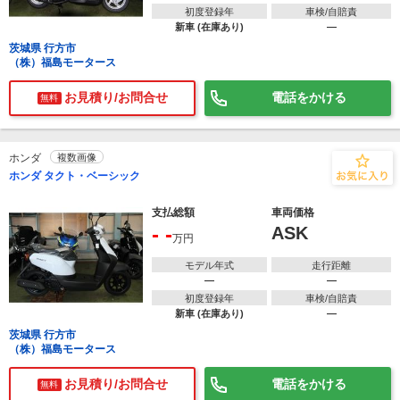
初度登録年
車検/自賠責
新車 (在庫あり)
―
茨城県 行方市
（株）福島モータース
お見積り/お問合せ
電話をかける
無料
ホンダ
複数画像
ホンダ タクト・ベーシック
支払総額
車両価格
- -
ASK
万円
モデル年式
走行距離
―
―
初度登録年
車検/自賠責
新車 (在庫あり)
―
茨城県 行方市
（株）福島モータース
お見積り/お問合せ
電話をかける
無料