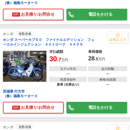
（株）福島モータース
お見積り/お問合せ
電話をかける
無料
ホンダ
複数画像
ホンダ スーパーカブ５０ ファイナルエディション フュ
ーエルインジェクション ４ストローク ＡＡ０９
支払総額
車両価格
30
28
.7
.5
万円
万円
モデル年式
走行距離
―
―
初度登録年
車検/自賠責
新車 (在庫あり)
―
茨城県 行方市
（株）福島モータース
お見積り/お問合せ
電話をかける
無料
ホンダ
複数画像