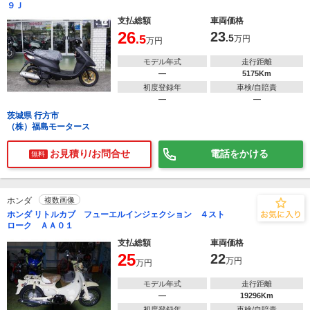
９Ｊ
支払総額
車両価格
26
23
.5
.5
万円
万円
モデル年式
走行距離
―
5175Km
初度登録年
車検/自賠責
―
―
茨城県 行方市
（株）福島モータース
お見積り/お問合せ
電話をかける
無料
ホンダ
複数画像
ホンダ リトルカブ フューエルインジェクション ４スト
ローク ＡＡ０１
支払総額
車両価格
25
22
万円
万円
モデル年式
走行距離
―
19296Km
初度登録年
車検/自賠責