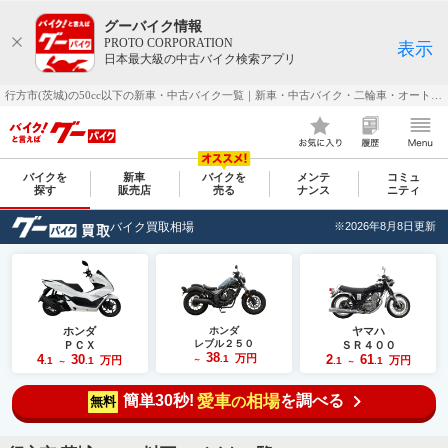
グーバイク情報
PROTO CORPORATION
表示
日本最大級の中古バイク検索アプリ
行方市(茨城)の50cc以下の新車・中古バイク一覧｜新車・中古バイク・二輪車・オートバイ情報なら【グーバイク(GooBike)】
バイクを
新車
バイクを
メンテ
コミュ
探す
販売店
売る
ナンス
ニティ
バイク買取相場
※2026年8月8日更新
ホンダ
ホンダ
ヤマハ
レブル２５０
ＰＣＸ
ＳＲ４００
38
4
30
万円
2
61
.1
万円
万円
.1
.1
～
.1
.1
～
～
簡単30秒!
愛車
相場
を調べる
の
無料