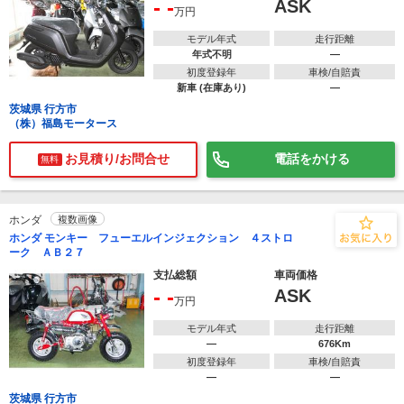
- -
ASK
万円
モデル年式
走行距離
年式不明
―
初度登録年
車検/自賠責
新車 (在庫あり)
―
茨城県 行方市
（株）福島モータース
お見積り/お問合せ
電話をかける
無料
ホンダ
複数画像
ホンダ モンキー フューエルインジェクション ４ストロ
ーク ＡＢ２７
支払総額
車両価格
- -
ASK
万円
モデル年式
走行距離
―
676Km
初度登録年
車検/自賠責
―
―
茨城県 行方市