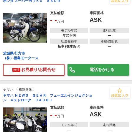
ホンダ スーパーカブ５０ ＡＡ０９
支払総額
車両価格
- -
ASK
万円
モデル年式
走行距離
年式不明
―
初度登録年
車検/自賠責
新車 (在庫あり)
―
茨城県 行方市
（株）福島モータース
お見積り/お問合せ
電話をかける
無料
ヤマハ
複数画像
ヤマハ ＮＥＷＳ ＧＥＡＲ フューエルインジェクショ
ン ４ストローク ＵＡ０８Ｊ
支払総額
車両価格
- -
ASK
万円
モデル年式
走行距離
―
―