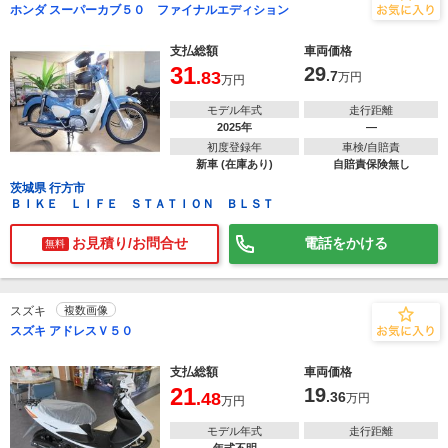
ホンダ スーパーカブ５０ ファイナルエディション
支払総額
車両価格
31
29
.83
.7
万円
万円
モデル年式
走行距離
2025年
―
初度登録年
車検/自賠責
新車 (在庫あり)
自賠責保険無し
茨城県 行方市
ＢＩＫＥ ＬＩＦＥ ＳＴＡＴＩＯＮ ＢＬＳＴ
お見積り/お問合せ
電話をかける
無料
スズキ
複数画像
スズキ アドレスＶ５０
支払総額
車両価格
21
19
.48
.36
万円
万円
モデル年式
走行距離