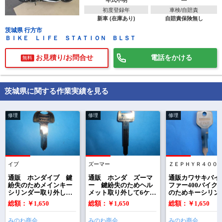
年式不明
―
初度登録年
車検/自賠責
新車 (在庫あり)
自賠責保険無し
茨城県 行方市
ＢＩＫＥ ＬＩＦＥ ＳＴＡＴＩＯＮ ＢＬＳＴ
お見積り/お問合せ
電話をかける
無料
茨城県に関する作業実績を見る
修理
修理
修理
イブ
ズーマー
ＺＥＰＨＹＲ４００
で
相場をチェック！
車種選択するだけ、かんたん相場検索
通販 ホンダイブ 鍵
通販 ホンダ ズーマ
通販カワサキバイ
紛失のためメインキー
ー 鍵紛失のためヘル
ファー400バイク
シリンダー取り外して6
メット取り外して6ケタ
のためキーシリン
まずはメーカーを選択する
ケタ打刻番号お知らせ
の打刻番号お知らせい
をバイク本体から
総額：￥1,650
総額：￥1,650
総額：￥1,650
いただきました キー
ただき合鍵作製できま
外しZ5000番台の
番号該当ありのため番
した このバイクはイグ
番号わかれば合鍵
排気量
みのわ商会
みのわ商会
みのわ商会