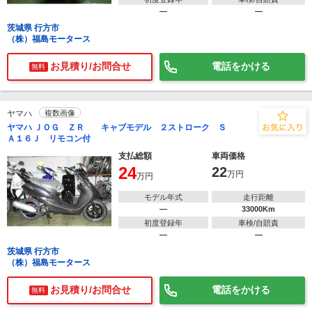
―
―
茨城県 行方市
（株）福島モータース
お見積り/お問合せ
電話をかける
無料
ヤマハ
複数画像
ヤマハ ＪＯＧ ＺＲ キャブモデル ２ストローク Ｓ
Ａ１６Ｊ リモコン付
支払総額
車両価格
24
22
万円
万円
モデル年式
走行距離
―
33000Km
初度登録年
車検/自賠責
―
―
茨城県 行方市
（株）福島モータース
お見積り/お問合せ
電話をかける
無料