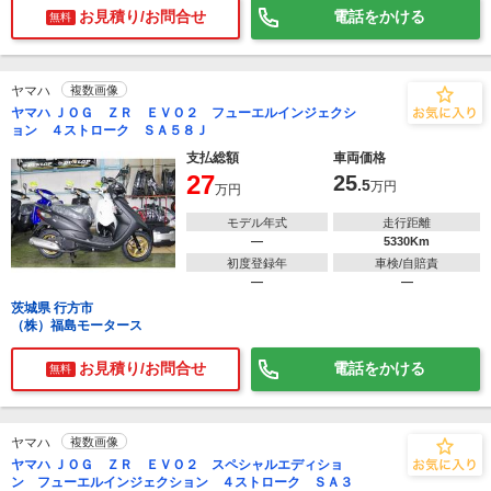
お見積り/お問合せ
電話をかける
無料
ヤマハ
複数画像
ヤマハ ＪＯＧ ＺＲ ＥＶＯ２ フューエルインジェクシ
ョン ４ストローク ＳＡ５８Ｊ
支払総額
車両価格
27
25
.5
万円
万円
モデル年式
走行距離
―
5330Km
初度登録年
車検/自賠責
―
―
茨城県 行方市
（株）福島モータース
お見積り/お問合せ
電話をかける
無料
ヤマハ
複数画像
ヤマハ ＪＯＧ ＺＲ ＥＶＯ２ スペシャルエディショ
ン フューエルインジェクション ４ストローク ＳＡ３