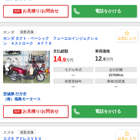
お見積り/お問合せ
電話をかける
無料
ホンダ
複数画像
ホンダ タクト・ベーシック フューエルインジェクショ
ン ４ストローク ＡＦ７９
支払総額
車両価格
14
12
.9
.9
万円
万円
モデル年式
走行距離
―
15760Km
初度登録年
車検/自賠責
―
―
茨城県 行方市
（株）福島モータース
お見積り/お問合せ
電話をかける
無料
スズキ
複数画像
スズキ アドレスＶ５０