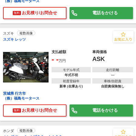
（株）福島モータース
お見積り/お問合せ
電話をかける
無料
スズキ
複数画像
スズキ レッツ
支払総額
車両価格
- -
ASK
万円
モデル年式
走行距離
年式不明
―
初度登録年
車検/自賠責
新車 (在庫あり)
自賠責保険無し
茨城県 行方市
（株）福島モータース
お見積り/お問合せ
電話をかける
無料
ホンダ
複数画像