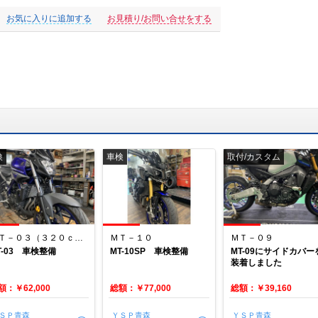
お気に入りに追加する
お見積り/お問い合せをする
検
車検
取付/カスタム
ＭＴ－０３（３２０ｃｃ）
ＭＴ－１０
ＭＴ－０９
T-03 車検整備
MT-10SP 車検整備
MT-09にサイドカバー
装着しました
額：￥62,000
総額：￥77,000
総額：￥39,160
ＳＰ青森
ＹＳＰ青森
ＹＳＰ青森