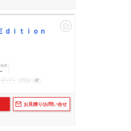
お気に入り
Ｅｄｉｔｉｏｎ
修復歴
―
ンオーナー
ETC付
AT
お見積り/お問い合せ