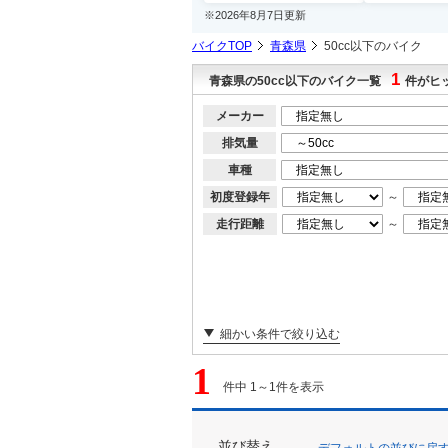
※2026年8月7日更新
バイクTOP
青森県
50cc以下のバイク
1
青森県の50cc以下のバイク一覧
件がヒ
メーカー
排気量
車種
初度登録年
～
走行距離
～
細かい条件で絞り込む
1
件中 1～1件を表示
並び替え
デフォルトの並びに戻