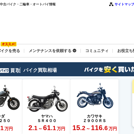
・中古バイク・二輪車・オートバイ情報
サイトマッ
バイクを売る
メンテナンスを依頼する
コミュニティ
お役立ち
バイク買取相場
ンダ
ヤマハ
カワサキ
２５０
ＳＲ４００
Ｚ９００ＲＳ
2
61
15
116
.1
.1
.1
.2
.6
～
～
万円
万円
万円