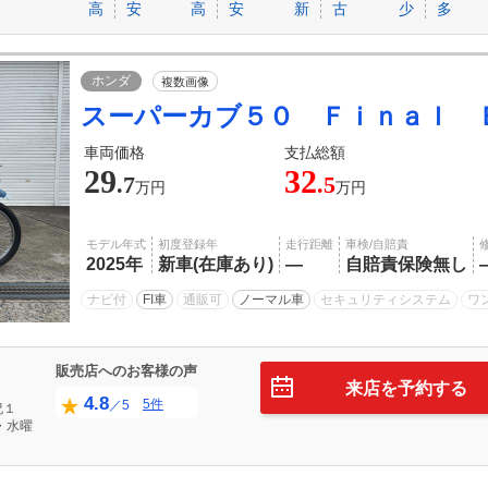
高
安
高
安
新
古
少
多
ホンダ
複数画像
スーパーカブ５０ Ｆｉｎａｌ 
車両価格
支払総額
29
32
.7
.5
万円
万円
モデル年式
初度登録年
走行距離
車検/自賠責
2025年
新車(在庫あり)
―
自賠責保険無し
ナビ付
FI車
通販可
ノーマル車
セキュリティシステム
ワ
販売店へのお客様の声
来店を予約する
4.8
5件
／5
祝１
・水曜