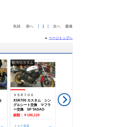
先頭
前へ
1
次へ
最後
ページトップへ
取付/カスタム
タイヤ交換
タイヤ交換
ＸＳＲ７００
ＧＥＡＲ
ＸＶ２５０
を
XSR700 カスタム シン
働くバイクGEARタイヤ
XV250
グルシート交換 マフラ
交換
ダンロップ
ー交換 SP TADAO
総額：￥186,120
総額：￥17,000
総額：￥17,
ＹＳＰ青森
ＹＳＰ青森
ＹＳＰ青森