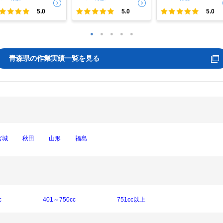
5.0
5.0
5.0
1
2
3
4
5
青森県の作業実績一覧を見る
宮城
秋田
山形
福島
c
401～750cc
751cc以上