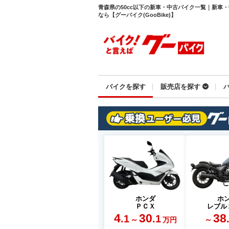
青森県の50cc以下の新車・中古バイク一覧｜新車
なら【グーバイク(GooBike)】
バイクを探す
販売店を探す
ホンダ
ホ
ＰＣＸ
レブル
4
30
38
.1
.1
～
～
万円