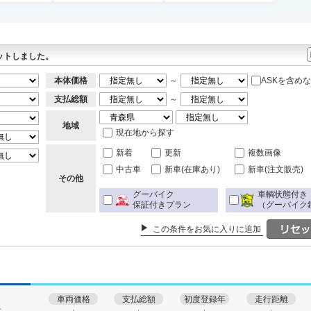
ットしました。
本体価格
～
ASKを含め
支払総額
～
地域
現在地から探す
新着
更新
複数画像
中古車
新車(在庫あり)
新車(注文販売)
その他
グーバイク
車輌状態付き
保証付きプラン
（グーバイク
この条件をお気に入りに追加
車両価格
支払総額
初度登録年
走行距離
す