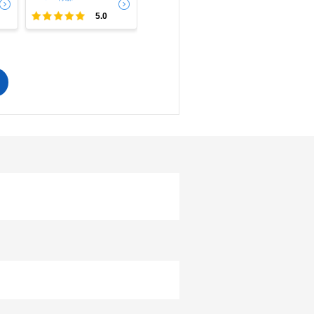
5.0
5.0
で
相場をチェック！
車種選択するだけ、かんたん相場検索
まずはメーカーを選択する
排気量
車種
型式(任意)
走行距離(任意)