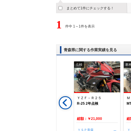
まとめて1件にチェックする！
1
件中 1～1件を表示
青森県に関する作業実績を見る
タイヤ交換
点検
車
ーライダー
ＣＢＲ６５０Ｆ
ＹＺＦ－Ｒ２５
取付
ＣＢＲ６５０Ｆタイヤ交
R-25 2年点検
M
換
総額：￥66,442
総額：￥21,000
総
ードショ
（有）モトショップや
ＹＳＰ青森
Ｙ