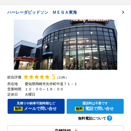
ハーレーダビッドソン ＭＥＧＡ東海
5
総合評価
（21件）
所在地
愛知県岡崎市矢作町中道７１－１
営業時間
１０：００～１９：００
定休日
火曜日
見積りや納車可能時期など
通話料は不要です
メールで問い合せ
電話で問い合せ
無料
無料
無料電話について