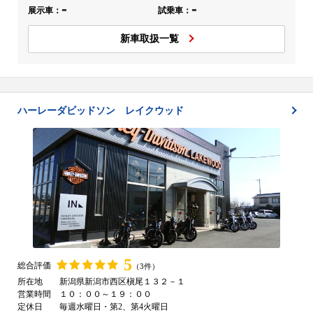
-
-
展示車：
試乗車：
新車取扱一覧
ハーレーダビッドソン レイクウッド
5
総合評価
（3件）
所在地
新潟県新潟市西区槇尾１３２－１
営業時間
１０：００～１９：００
定休日
毎週水曜日・第2、第4火曜日