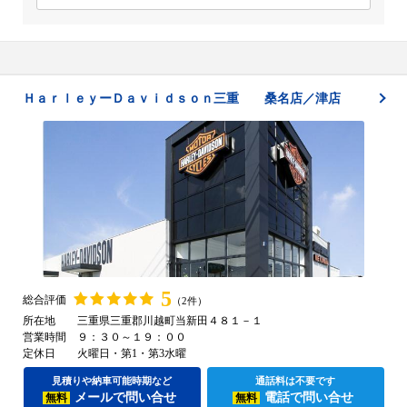
ＨａｒｌｅｙーＤａｖｉｄｓｏｎ三重 桑名店／津店
5
総合評価
（2件）
所在地
三重県三重郡川越町当新田４８１－１
営業時間
９：３０～１９：００
定休日
火曜日・第1・第3水曜
見積りや納車可能時期など
通話料は不要です
メールで問い合せ
電話で問い合せ
無料
無料