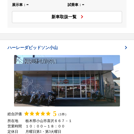
-
-
展示車：
試乗車：
新車取扱一覧
ハーレーダビッドソン小山
5
総合評価
（1件）
所在地
栃木県小山市喜沢６６７－１
営業時間
１０：００～１８：００
定休日
月曜日第1・第3火曜日