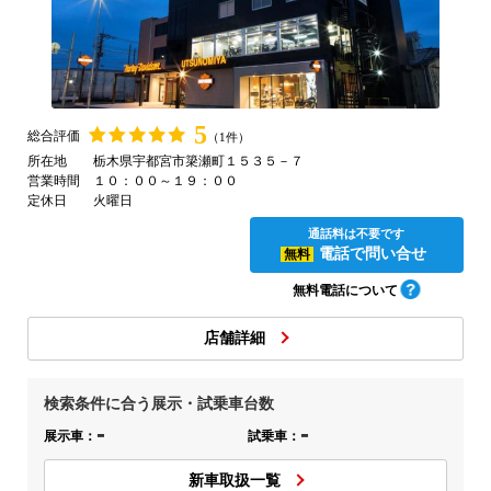
5
総合評価
（1件）
選択中のエリア
全国
変更
所在地
栃木県宇都宮市簗瀬町１５３５－７
営業時間
１０：００～１９：００
定休日
火曜日
通話料は不要です
電話で問い合せ
無料
無料電話について
店舗詳細
検索条件に合う展示・試乗車台数
-
-
展示車：
試乗車：
新車取扱一覧