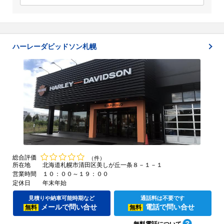
ハーレーダビッドソン札幌
総合評価
（件）
所在地
北海道札幌市清田区美しが丘一条８－１－１
営業時間
１０：００～１９：００
定休日
年末年始
見積りや納車可能時期など
通話料は不要です
メールで問い合せ
電話で問い合せ
無料
無料
無料電話について