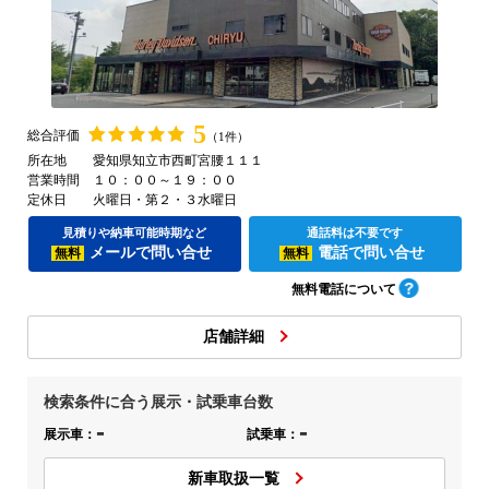
5
総合評価
（1件）
所在地
愛知県知立市西町宮腰１１１
営業時間
１０：００～１９：００
定休日
火曜日・第２・３水曜日
見積りや納車可能時期など
通話料は不要です
メールで問い合せ
電話で問い合せ
無料
無料
無料電話について
店舗詳細
検索条件に合う展示・試乗車台数
-
-
展示車：
試乗車：
新車取扱一覧