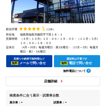
5
総合評価
（12件）
所在地
福島県福島市鎌田字下田１８－１
営業時間
（４月～１０月）１０：００～１９：００・（１１月～３月）
１０：００～１８：００
定休日
（4月～10月）毎週月曜日・第3火曜日・（11月～3月）毎週月
曜日・第1・3火曜日
見積りや納車可能時期など
通話料は不要です
メールで問い合せ
電話で問い合せ
無料
無料
無料電話について
店舗詳細
検索条件に合う展示・試乗車台数
-
-
展示車：
試乗車：