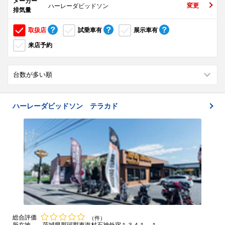
メーカー
変更
ハーレーダビッドソン
排気量
取扱店
試乗車有
展示車有
来店予約
ハーレーダビッドソン テラカド
総合評価
（件）
所在地
茨城県那珂郡東海村石神外宿１３４１－１