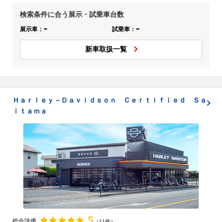
検索条件に合う展示・試乗車台数
-
-
展示車：
試乗車：
新車取扱一覧
Ｈａｒｌｅｙ－Ｄａｖｉｄｓｏｎ Ｃｅｒｔｉｆｉｅｄ Ｓａ
ｉｔａｍａ
5
総合評価
（11件）