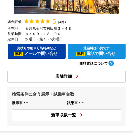
5
総合評価
（4件）
所在地
石川県金沢市桜田町３－４８
営業時間
９：００～１８：００
定休日
水曜日・第１・5火曜日
見積りや納車可能時期など
通話料は不要です
メールで問い合せ
電話で問い合せ
無料
無料
無料電話について
店舗詳細
検索条件に合う展示・試乗車台数
-
-
展示車：
試乗車：
新車取扱一覧