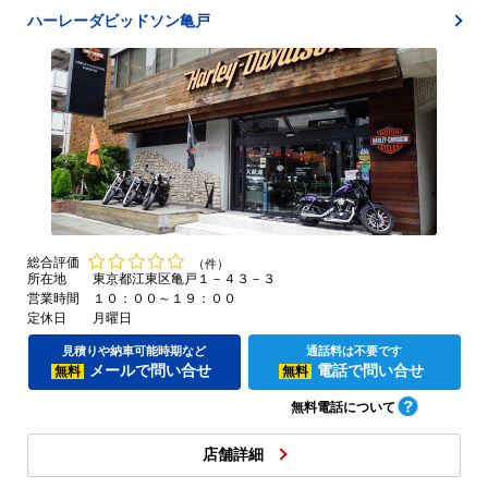
ハーレーダビッドソン亀戸
総合評価
（件）
所在地
東京都江東区亀戸１－４３－３
営業時間
１０：００～１９：００
定休日
月曜日
見積りや納車可能時期など
通話料は不要です
メールで問い合せ
電話で問い合せ
無料
無料
無料電話について
店舗詳細