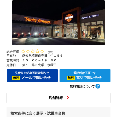
総合評価
（件）
所在地
愛知県清須市春日川中１５６
営業時間
１０：００～１９：００
定休日
第１・第３火曜、水曜日
見積りや納車可能時期など
通話料は不要です
メールで問い合せ
電話で問い合せ
無料
無料
無料電話について
店舗詳細
検索条件に合う展示・試乗車台数