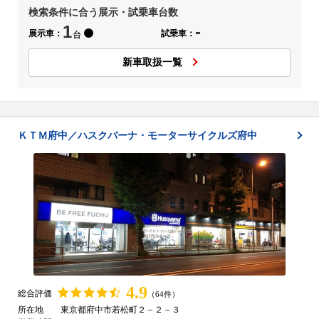
検索条件に合う展示・試乗車台数
1
-
展示車：
試乗車：
台
新車取扱一覧
ＫＴＭ府中／ハスクバーナ・モーターサイクルズ府中
4.9
総合評価
（64件）
所在地
東京都府中市若松町２－２－３