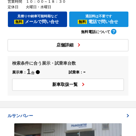
営業時間
１０：００～１８：３０
定休日
火曜日・水曜日
見積りや納車可能時期など
通話料は不要です
メールで問い合せ
電話で問い合せ
無料
無料
無料電話について
店舗詳細
検索条件に合う展示・試乗車台数
1
-
展示車：
試乗車：
台
新車取扱一覧
ルサンバレー