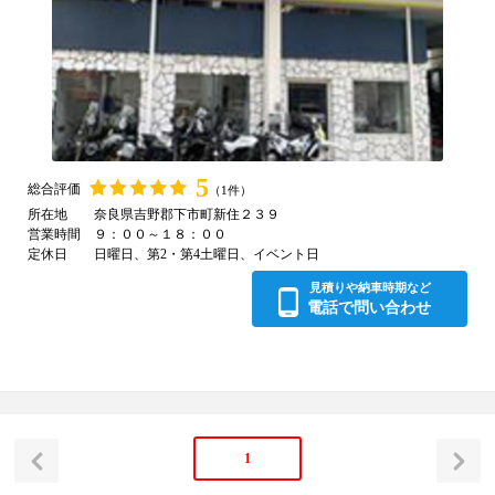
5
総合評価
（1件）
所在地
奈良県吉野郡下市町新住２３９
営業時間
９：００～１８：００
定休日
日曜日、第2・第4土曜日、イベント日
見積りや納車時期など
電話で問い合わせ
1