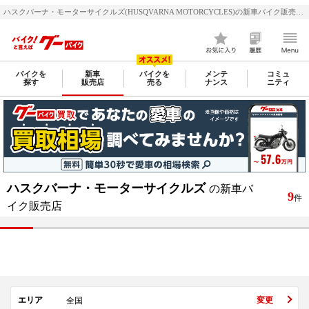
ハスクバーナ・モーターサイクルズ(HUSQVARNA MOTORCYCLES)の新車バイク販売店一覧 | 新車バイク・二輪車・オートバイ情報なら【グーバイク(GooBike)】
バイクを
新車
バイクを
メンテ
コミュ
探す
販売店
売る
ナンス
ニティ
ハスクバーナ・モーターサイクルズ
の新車バ
9
件
イク販売店
エリア
変更
全国