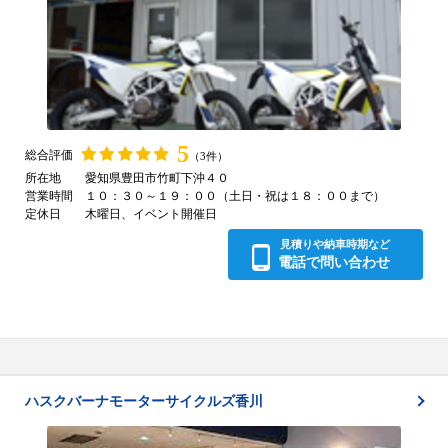
5
総合評価
（3件）
所在地
愛知県豊田市竹町下沖４０
営業時間
１０：３０～１９：００（土日・祝は１８：００まで）
定休日
木曜日、イベント開催日
見積りや納車時期など
選択中のエリア
全国
変更
電話で問い合わせ
ハスクバーナモーターサイクルズ香川