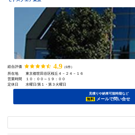
4.9
総合評価
（6件）
所在地
東京都世田谷区桜丘４－２４－１６
営業時間
１０：００～１９：００
定休日
水曜日/第１・第３火曜日
選択中のエリア
全国
見積りや納車可能時期など
メールで問い合せ
無料