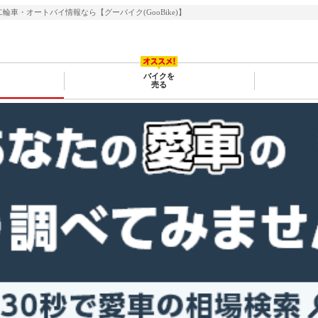
・二輪車・オートバイ情報なら【グーバイク(GooBike)】
バイクを
売る