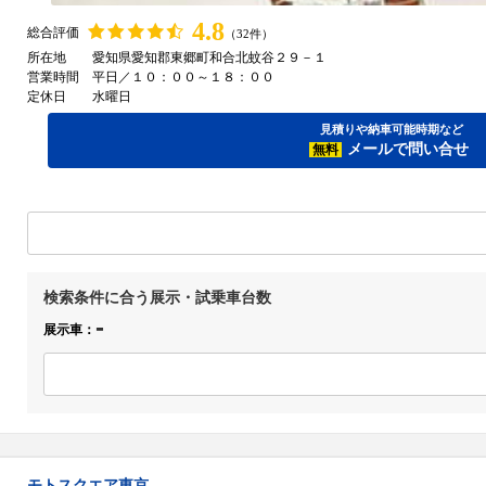
4.8
総合評価
（32件）
所在地
愛知県愛知郡東郷町和合北蚊谷２９－１
営業時間
平日／１０：００～１８：００
定休日
水曜日
見積りや納車可能時期など
MVアグスタ
メールで問い合せ
無料
ブルターレ1000 RR
検索条件に合う展示・試乗車台数
-
展示車：
モトスクエア東京