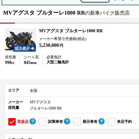
MVアグスタ ブルターレ1000 RR
の新車バイク販売店
MVアグスタ ブルターレ1000 RR
メーカー希望小売価格(税込)
5,230,000
円
拡大表示
排気量
シート高
必要免許
大型二輪免許
998
845
cc
mm
エリア
全国
メーカー
MVアグスタ
排気量
ブルターレ1000 RR
取扱店
試乗車有
展示車有
来店予約