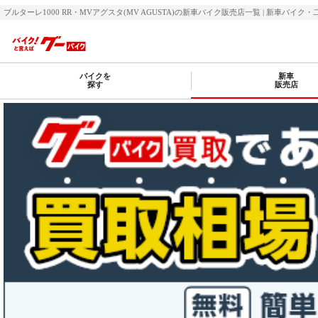
ブルターレ1000 RR・MVアグスタ(MV AGUSTA)の新車バイク販売店一覧 | 新車バイク
バイクを
新車
探す
販売店