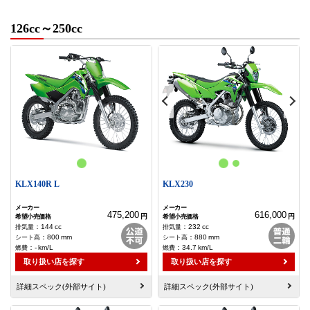
126cc～250cc
KLX140R L
KLX230
475,200
616,000
円
円
：
144
cc
：
232
cc
：
800
mm
：
880
mm
：
-
km/L
：
34.7
km/L
取り扱い店を探す
取り扱い店を探す
詳細スペック(外部サイト)
詳細スペック(外部サイト)