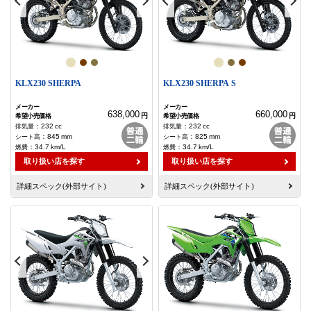
KLX230 SHERPA
KLX230 SHERPA S
638,000
660,000
円
円
：
232
cc
：
232
cc
：
845
mm
：
825
mm
：
34.7
km/L
：
34.7
km/L
取り扱い店を探す
取り扱い店を探す
詳細スペック(外部サイト)
詳細スペック(外部サイト)