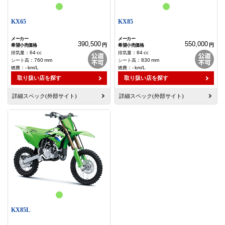
KX65
KX85
390,500
550,000
円
円
：
64
cc
：
84
cc
：
760
mm
：
830
mm
：
-
km/L
：
-
km/L
取り扱い店を探す
取り扱い店を探す
詳細スペック(外部サイト)
詳細スペック(外部サイト)
KX85L