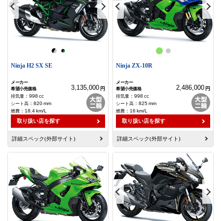
Ninja H2 SX SE
Ninja ZX-10R
3,135,000
2,486,000
円
円
：
998
cc
：
998
cc
：
820
mm
：
825
mm
：
18.4
km/L
：
16
km/L
取り扱い店を探す
取り扱い店を探す
詳細スペック(外部サイト)
詳細スペック(外部サイト)