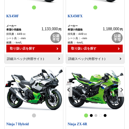
KX450F
KX450FX
1,133,000
1,188,000
円
円
：
449
cc
：
449
cc
：
-
mm
：
-
mm
：
-
km/L
：
-
km/L
取り扱い店を探す
取り扱い店を探す
詳細スペック(外部サイト)
詳細スペック(外部サイト)
Ninja 7 Hybrid
Ninja ZX-6R