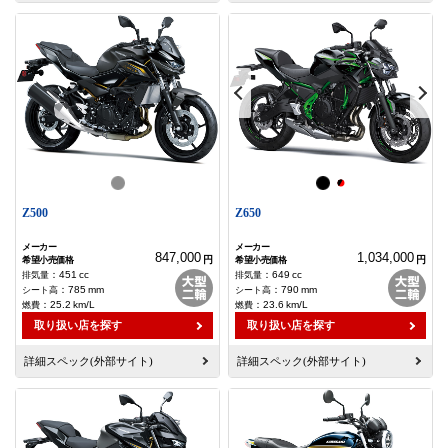
Z500
Z650
847,000
1,034,000
円
円
：
451
cc
：
649
cc
：
785
mm
：
790
mm
：
25.2
km/L
：
23.6
km/L
取り扱い店を探す
取り扱い店を探す
詳細スペック(外部サイト)
詳細スペック(外部サイト)