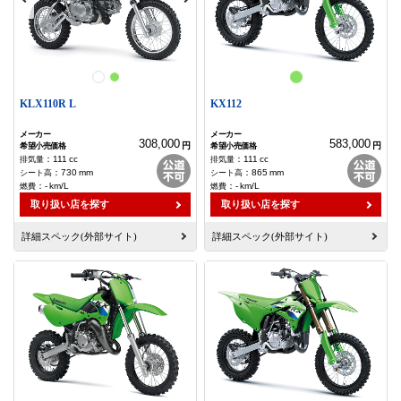
KLX110R L
KX112
308,000
583,000
円
円
：
111
cc
：
111
cc
：
730
mm
：
865
mm
：
-
km/L
：
-
km/L
取り扱い店を探す
取り扱い店を探す
詳細スペック(外部サイト)
詳細スペック(外部サイト)