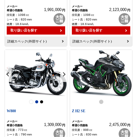
1,991,000
2,123,000
円
円
：
1098
cc
：
1098
cc
：
820
mm
：
820
mm
：
18.6
km/L
：
18.6
km/L
取り扱い店を探す
取り扱い店を探す
詳細スペック(外部サイト)
詳細スペック(外部サイト)
W800
Z H2 SE
1,309,000
2,475,000
円
円
：
773
cc
：
998
cc
：
790
mm
：
830
mm