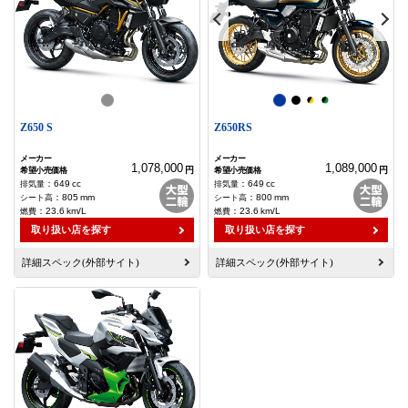
Z650 S
Z650RS
1,078,000
1,089,000
円
円
：
649
cc
：
649
cc
：
805
mm
：
800
mm
：
23.6
km/L
：
23.6
km/L
取り扱い店を探す
取り扱い店を探す
詳細スペック(外部サイト)
詳細スペック(外部サイト)