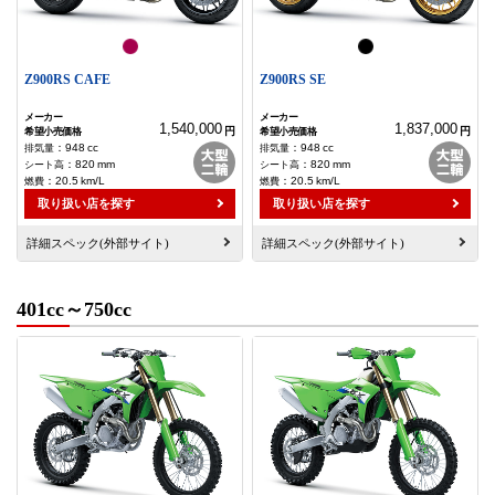
Z900RS CAFE
Z900RS SE
1,540,000
1,837,000
円
円
：
948
cc
：
948
cc
：
820
mm
：
820
mm
：
20.5
km/L
：
20.5
km/L
取り扱い店を探す
取り扱い店を探す
詳細スペック(外部サイト)
詳細スペック(外部サイト)
401cc～750cc