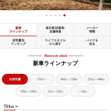
新車
展示車/試乗車/
メーカー
ラインナップ
店舗検索
情報
排気量別
ライフスタイル
バイクを
ランキング
から探す
知る
Motorcycle vehicle
新車ラインナップ
全排気量
751cc～
401cc～750cc
251cc～400cc
126cc～250cc
51cc～125cc
～50cc
751cc～