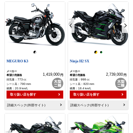
MEGURO K3
Ninja H2 SX
1,419,000
2,739,000
円
円
：
773
cc
：
998
cc
：
790
mm
：
820
mm
：
20.9
km/L
：
18.4
km/L
取り扱い店を探す
取り扱い店を探す
詳細スペック(外部サイト)
詳細スペック(外部サイト)