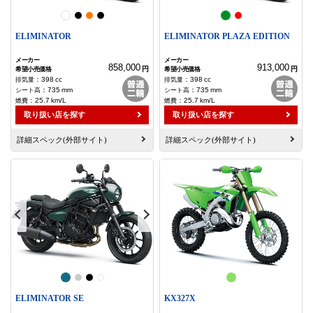
ELIMINATOR
ELIMINATOR PLAZA EDITION
858,000
913,000
円
円
：
398
cc
：
398
cc
：
735
mm
：
735
mm
：
25.7
km/L
：
25.7
km/L
取り扱い店を探す
取り扱い店を探す
詳細スペック(外部サイト)
詳細スペック(外部サイト)
ELIMINATOR SE
KX327X