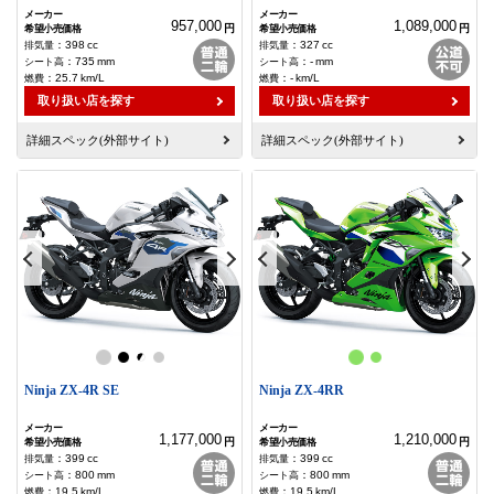
957,000
1,089,000
円
円
：
398
cc
：
327
cc
：
735
mm
：
-
mm
：
25.7
km/L
：
-
km/L
取り扱い店を探す
取り扱い店を探す
詳細スペック(外部サイト)
詳細スペック(外部サイト)
Ninja ZX-4R SE
Ninja ZX-4RR
1,177,000
1,210,000
円
円
：
399
cc
：
399
cc
：
800
mm
：
800
mm
：
19.5
km/L
：
19.5
km/L