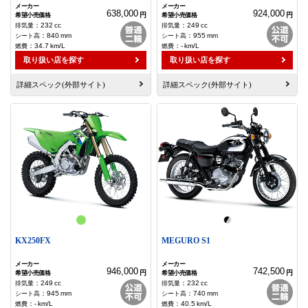
638,000
924,000
円
円
：
232
cc
：
249
cc
：
840
mm
：
955
mm
：
34.7
km/L
：
-
km/L
取り扱い店を探す
取り扱い店を探す
詳細スペック(外部サイト)
詳細スペック(外部サイト)
KX250FX
MEGURO S1
946,000
742,500
円
円
：
249
cc
：
232
cc
：
945
mm
：
740
mm
：
-
km/L
：
40.5
km/L