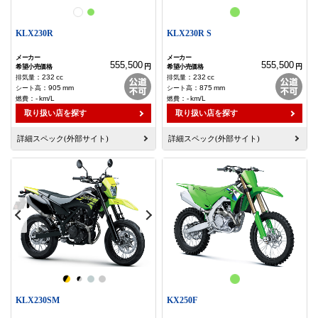
KLX230R
KLX230R S
555,500
555,500
円
円
：
232
cc
：
232
cc
：
905
mm
：
875
mm
：
-
km/L
：
-
km/L
取り扱い店を探す
取り扱い店を探す
詳細スペック(外部サイト)
詳細スペック(外部サイト)
KLX230SM
KX250F