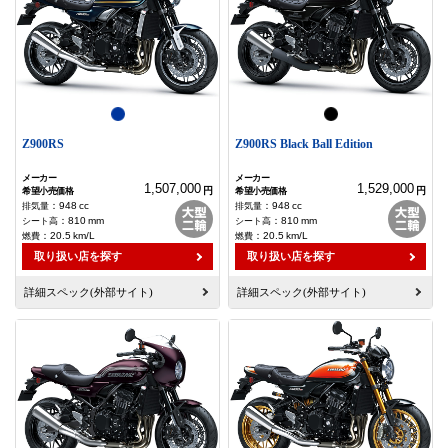
Z900RS
Z900RS Black Ball Edition
1,507,000
1,529,000
円
円
：
948
cc
：
948
cc
：
810
mm
：
810
mm
：
20.5
km/L
：
20.5
km/L
取り扱い店を探す
取り扱い店を探す
詳細スペック(外部サイト)
詳細スペック(外部サイト)