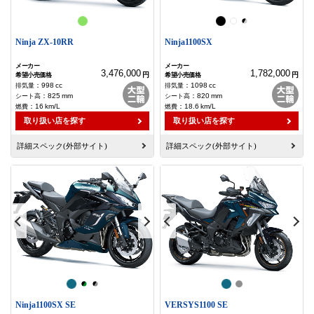
Ninja ZX-10RR
Ninja1100SX
3,476,000
1,782,000
円
円
：
998
cc
：
1098
cc
：
825
mm
：
820
mm
：
16
km/L
：
18.6
km/L
取り扱い店を探す
取り扱い店を探す
詳細スペック(外部サイト)
詳細スペック(外部サイト)
Ninja1100SX SE
VERSYS1100 SE