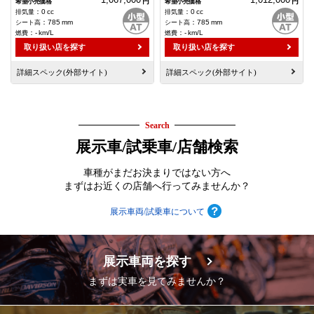
円
円
：
0
cc
：
0
cc
：
785
mm
：
785
mm
：
-
km/L
：
-
km/L
取り扱い店を探す
取り扱い店を探す
詳細スペック(外部サイト)
詳細スペック(外部サイト)
Search
展示車/試乗車/店舗検索
車種がまだお決まりではない方へ
まずはお近くの店舗へ行ってみませんか？
展示車両/試乗車について
展示車両を探す
まずは実車を見てみませんか？