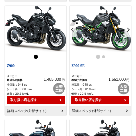
Z900
Z900 SE
1,485,000
1,661,000
円
円
：
948
cc
：
948
cc
：
800
mm
：
810
mm
：
20.5
km/L
：
20.5
km/L
取り扱い店を探す
取り扱い店を探す
詳細スペック(外部サイト)
詳細スペック(外部サイト)