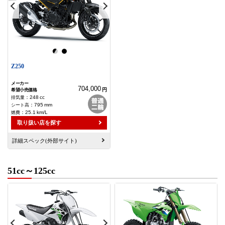
Z250
704,000
円
：
248
cc
：
795
mm
：
25.1
km/L
取り扱い店を探す
詳細スペック(外部サイト)
51cc～125cc