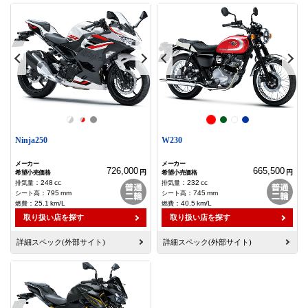
Ninja250
W230
726,000
665,500
円
円
：
248
cc
：
232
cc
：
795
mm
：
745
mm
：
25.1
km/L
：
40.5
km/L
取り扱い店を探す
取り扱い店を探す
詳細スペック(外部サイト)
詳細スペック(外部サイト)