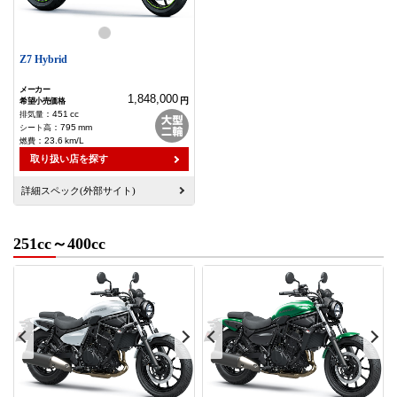
Z7 Hybrid
1,848,000
円
：
451
cc
：
795
mm
：
23.6
km/L
取り扱い店を探す
詳細スペック(外部サイト)
251cc～400cc