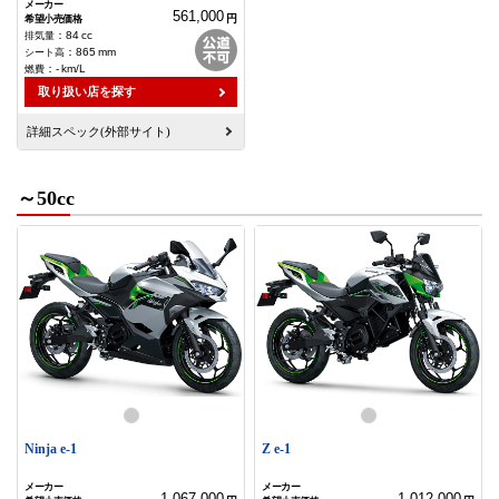
561,000
円
：
84
cc
：
865
mm
：
-
km/L
取り扱い店を探す
詳細スペック(外部サイト)
～50cc
Ninja e-1
Z e-1
1,067,000
1,012,000