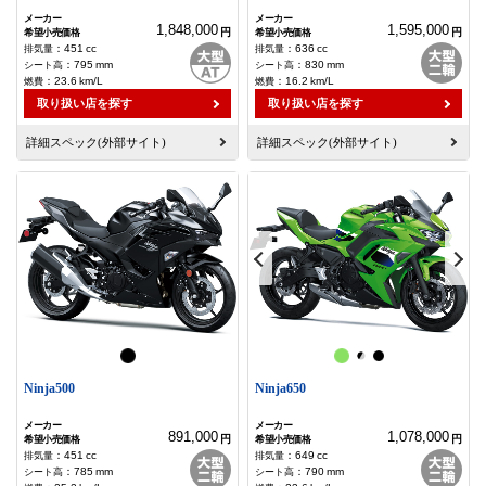
1,848,000
1,595,000
円
円
：
451
cc
：
636
cc
：
795
mm
：
830
mm
：
23.6
km/L
：
16.2
km/L
取り扱い店を探す
取り扱い店を探す
詳細スペック(外部サイト)
詳細スペック(外部サイト)
Ninja500
Ninja650
891,000
1,078,000
円
円
：
451
cc
：
649
cc
：
785
mm
：
790
mm