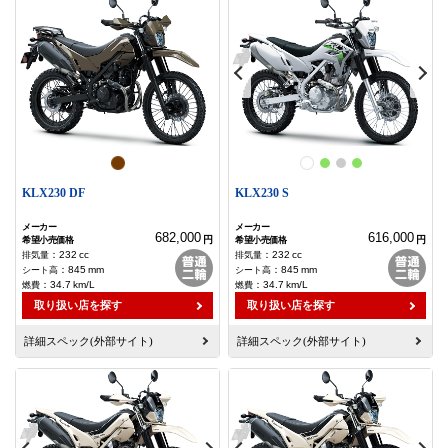
KLX230 DF
KLX230 S
682,000
616,000
円
円
：
232
cc
：
232
cc
：
845
mm
：
845
mm
：
34.7
km/L
：
34.7
km/L
取り扱い店を探す
取り扱い店を探す
詳細スペック(外部サイト)
詳細スペック(外部サイト)