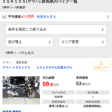
ＸＳＲ１５５(ヤマハ) 群馬県のバイク一覧
7件中 1～
7
件表示
平均価格
47.5万円
相場表を見る
条件を指定して絞り込み
並び替え
エリア変更
7件中
1～
7
件を表示
ヤマハ
複数画像
ヤマハ ＸＳＲ１５５ ２０２６モデル正規モデル
支払総額
車両価格
59
53
.8
.9
万円
万円
モデル年式
走行距離
2026年
―
初度登録年
車検/自賠責
新車 (在庫あり)
自賠責保険無し