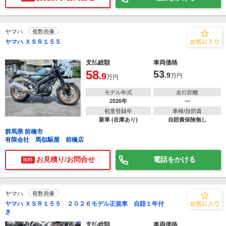
ヤマハ
複数画像
ヤマハ ＸＳＲ１５５
支払総額
車両価格
58
53
.9
.9
万円
万円
モデル年式
走行距離
2026年
―
初度登録年
車検/自賠責
新車 (在庫あり)
自賠責保険無し
群馬県 前橋市
有限会社 馬似駆屋 前橋店
お見積り/お問合せ
電話をかける
無料
ヤマハ
複数画像
ヤマハ ＸＳＲ１５５ ２０２６モデル正規車 自賠１年付
き
支払総額
車両価格