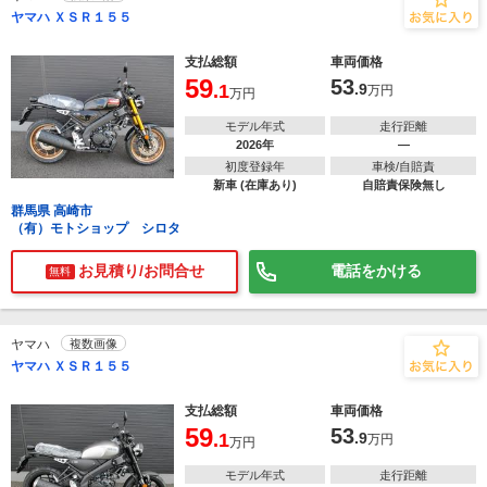
ヤマハ ＸＳＲ１５５
支払総額
車両価格
59
53
.1
.9
万円
万円
モデル年式
走行距離
2026年
―
初度登録年
車検/自賠責
新車 (在庫あり)
自賠責保険無し
群馬県 高崎市
（有）モトショップ シロタ
お見積り/お問合せ
電話をかける
無料
ヤマハ
複数画像
ヤマハ ＸＳＲ１５５
支払総額
車両価格
59
53
.1
.9
万円
万円
モデル年式
走行距離