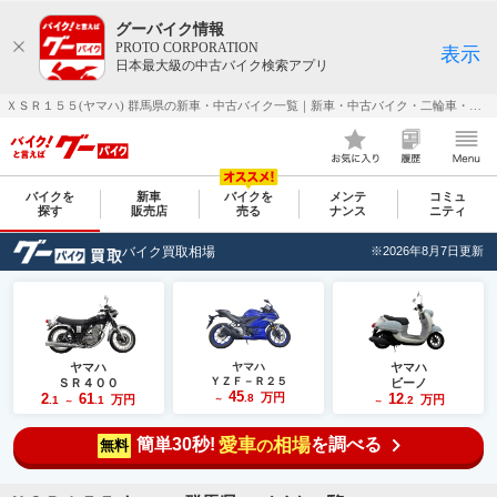
グーバイク情報
PROTO CORPORATION
表示
日本最大級の中古バイク検索アプリ
ＸＳＲ１５５(ヤマハ) 群馬県の新車・中古バイク一覧｜新車・中古バイク・二輪車・オートバイ情報なら【グーバイク(GooBike)】
バイクを
新車
バイクを
メンテ
コミュ
探す
販売店
売る
ナンス
ニティ
バイク買取相場
※2026年8月7日更新
ヤマハ
ヤマハ
ヤマハ
ＹＺＦ－Ｒ２５
ＳＲ４００
ビーノ
45
2
61
万円
12
.8
万円
万円
.1
.1
～
.2
～
～
簡単30秒!
愛車
相場
を調べる
の
無料