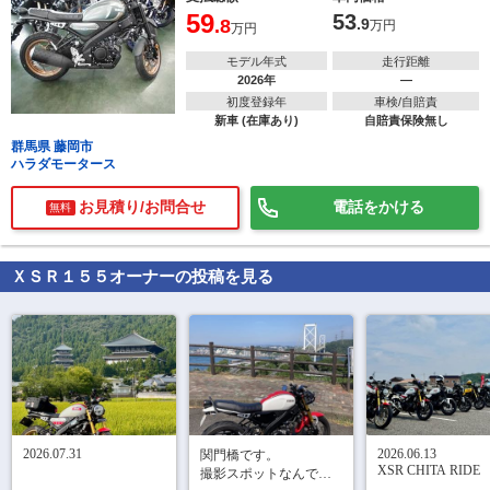
59
53
.8
.9
万円
万円
モデル年式
走行距離
2026年
―
初度登録年
車検/自賠責
新車 (在庫あり)
自賠責保険無し
群馬県 藤岡市
ハラダモータース
お見積り/お問合せ
電話をかける
無料
ＸＳＲ１５５
オーナーの投稿を見る
で
相場をチェック！
車種選択するだけ、かんたん相場検索
まずはメーカーを選択する
排気量
車種
2026.07.31
2026.06.13

関門橋です。

XSR CHITA RIDE
撮影スポットなんです