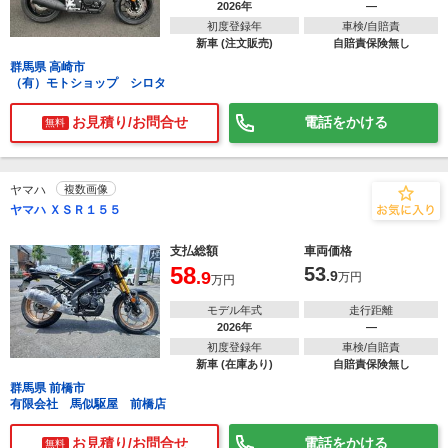
2026年
―
初度登録年
車検/自賠責
新車 (注文販売)
自賠責保険無し
群馬県 高崎市
（有）モトショップ シロタ
お見積り/お問合せ
電話をかける
無料
ヤマハ
複数画像
ヤマハ ＸＳＲ１５５
支払総額
車両価格
58
53
.9
.9
万円
万円
モデル年式
走行距離
2026年
―
初度登録年
車検/自賠責
新車 (在庫あり)
自賠責保険無し
群馬県 前橋市
有限会社 馬似駆屋 前橋店
お見積り/お問合せ
電話をかける
無料