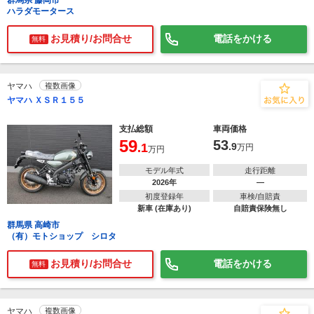
群馬県 藤岡市
ハラダモータース
お見積り/お問合せ
電話をかける
無料
ヤマハ
複数画像
ヤマハ ＸＳＲ１５５
支払総額
車両価格
59
53
.1
.9
万円
万円
モデル年式
走行距離
2026年
―
初度登録年
車検/自賠責
新車 (在庫あり)
自賠責保険無し
群馬県 高崎市
（有）モトショップ シロタ
お見積り/お問合せ
電話をかける
無料
ヤマハ
複数画像