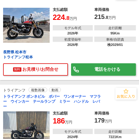
支払総額
車両価格
224
215
.8
.8
万円
万円
モデル年式
走行距離
2026年
95Km
初度登録年
車検/自賠責
2026年
検2029/01
長野県 松本市
トライアンフ松本
お見積り/お問合せ
電話をかける
無料
トライアンフ
複数画像
動画
トライアンフ ボンネビル ボバー ワンオーナー マフラ
ー ウインカー テールランプ ミラー ハンドル レバ
ー
支払総額
車両価格
186
179
万円
万円
モデル年式
走行距離
2024年
7221Km