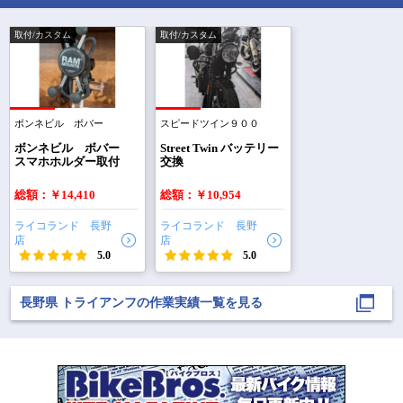
取付/カスタム
取付/カスタム
ボンネビル ボバー
スピードツイン９００
で
相場をチェック！
車種選択するだけ、かんたん相場検索
ボンネビル ボバー
Street Twin バッテリー
スマホホルダー取付
交換
まずはメーカーを選択する
総額：￥14,410
総額：￥10,954
排気量
ライコランド 長野
ライコランド 長野
店
店
車種
5.0
5.0
型式(任意)
長野県 トライアンフの作業実績一覧を見る
走行距離(任意)