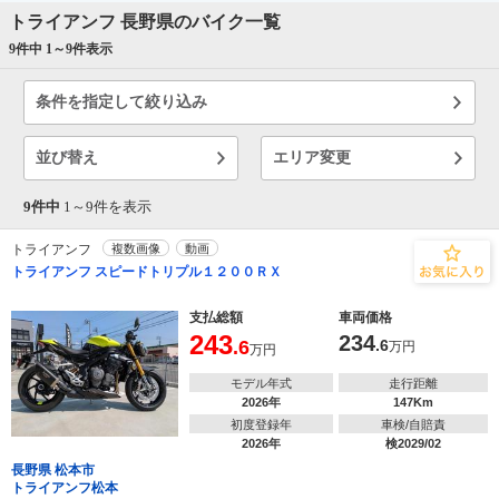
トライアンフ 長野県のバイク一覧
9件中 1～
9
件表示
条件を指定して絞り込み
並び替え
エリア変更
9件中
1～
9
件を表示
トライアンフ
複数画像
動画
トライアンフ スピードトリプル１２００ＲＸ
支払総額
車両価格
243
234
.6
.6
万円
万円
モデル年式
走行距離
2026年
147Km
初度登録年
車検/自賠責
2026年
検2029/02
長野県 松本市
トライアンフ松本