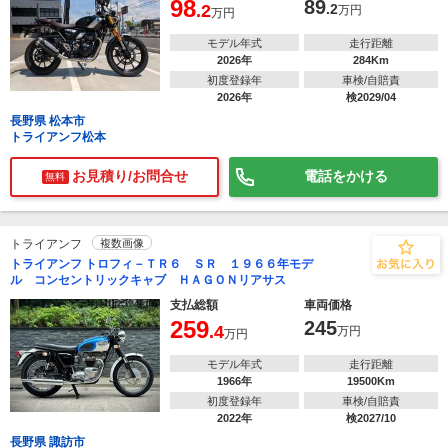
98
89
.2
.2
万円
万円
モデル年式
走行距離
2026年
284Km
初度登録年
車検/自賠責
2026年
検2029/04
長野県 松本市
トライアンフ松本
お見積り/お問合せ
電話をかける
無料
トライアンフ
複数画像
トライアンフ トロフィ－ＴＲ６ ＳＲ １９６６年モデ
ル コンセントリックキャブ ＨＡＧＯＮリアサス
支払総額
車両価格
259
245
.4
万円
万円
モデル年式
走行距離
1966年
19500Km
初度登録年
車検/自賠責
2022年
検2027/10
長野県 諏訪市