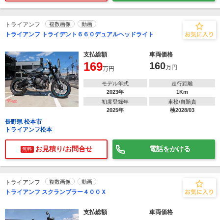
トライアンフ
複数画像
動画
トライアンフ トライデント６６０デュアルヘッドライト
支払総額
車両価格
169
160
万円
万円
モデル年式
走行距離
2023年
1Km
初度登録年
車検/自賠責
2025年
検2028/03
長野県 松本市
トライアンフ松本
お見積り/お問合せ
電話をかける
無料
トライアンフ
複数画像
動画
トライアンフ スクランブラー４００Ｘ
支払総額
車両価格