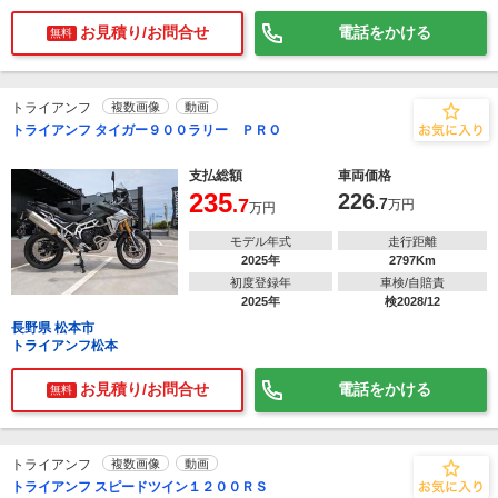
お見積り/お問合せ
電話をかける
無料
トライアンフ
複数画像
動画
トライアンフ タイガー９００ラリー ＰＲＯ
支払総額
車両価格
235
226
.7
.7
万円
万円
モデル年式
走行距離
2025年
2797Km
初度登録年
車検/自賠責
2025年
検2028/12
長野県 松本市
トライアンフ松本
お見積り/お問合せ
電話をかける
無料
トライアンフ
複数画像
動画
トライアンフ スピードツイン１２００ＲＳ