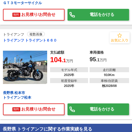
ＧＴ３モーターサイクル
お見積り/お問合せ
電話をかける
無料
トライアンフ
複数画像
トライアンフ トライデント６６０
支払総額
車両価格
104
95
.1
.1
万円
万円
モデル年式
走行距離
2025年
910Km
初度登録年
車検/自賠責
2025年
検2028/08
長野県 松本市
トライアンフ松本
お見積り/お問合せ
電話をかける
無料
長野県 トライアンフに関する作業実績を見る