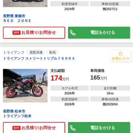
初度登録年
車検/自賠責
2024年
検2027/11
長野県 東御市
ＲＥＤ ＺＯＮＥ
お見積り/お問合せ
電話をかける
無料
トライアンフ
複数画像
動画
トライアンフ ストリートトリプル７６５ＲＸ
支払総額
車両価格
174
165
万円
万円
モデル年式
走行距離
2026年
1Km
初度登録年
車検/自賠責
2026年
検2029/04
長野県 松本市
トライアンフ松本
お見積り/お問合せ
電話をかける
無料