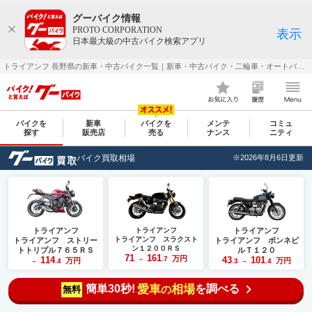
グーバイク情報
PROTO CORPORATION
表示
日本最大級の中古バイク検索アプリ
トライアンフ 長野県の新車・中古バイク一覧｜新車・中古バイク・二輪車・オートバイ情報なら【グーバイク(GooBike)】
バイクを
新車
バイクを
メンテ
コミュ
探す
販売店
売る
ナンス
ニティ
バイク買取相場
※2026年8月6日更新
トライアンフ
トライアンフ
トライアンフ
トライアンフ スラクスト
トライアンフ ストリー
トライアンフ ボンネビ
ン１２００ＲＳ
トトリプル７６５ＲＳ
ルＴ１２０
71
161
万円
114
.7
43
101
万円
～
万円
.4
.3
.4
～
～
簡単30秒!
愛車
相場
を調べる
の
無料