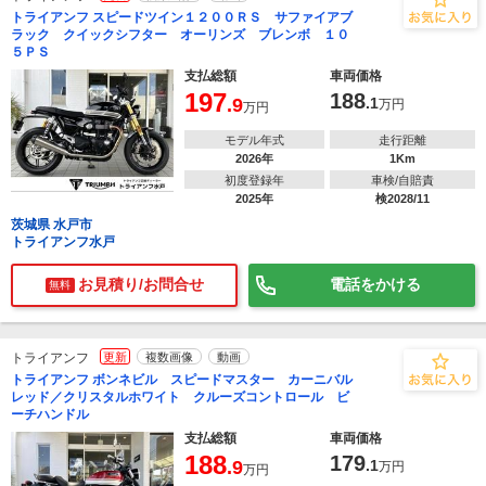
トライアンフ スピードツイン１２００ＲＳ サファイアブ
ラック クイックシフター オーリンズ ブレンボ １０
５ＰＳ
支払総額
車両価格
197
188
.9
.1
万円
万円
モデル年式
走行距離
2026年
1Km
初度登録年
車検/自賠責
2025年
検2028/11
茨城県 水戸市
トライアンフ水戸
お見積り/お問合せ
電話をかける
無料
トライアンフ
更新
複数画像
動画
トライアンフ ボンネビル スピードマスター カーニバル
レッド／クリスタルホワイト クルーズコントロール ビ
ーチハンドル
支払総額
車両価格
188
179
.9
.1
万円
万円