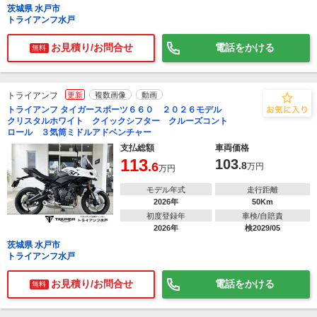
茨城県 水戸市
トライアンフ水戸
お見積り/お問合せ
電話をかける
無料
トライアンフ
更新
複数画像
動画
トライアンフ タイガースポーツ６６０ ２０２６モデル
クリスタルホワイト クイックシフター クルーズコント
ロール ３気筒ミドルアドベンチャー
支払総額
車両価格
113
103
.6
.8
万円
万円
モデル年式
走行距離
2026年
50Km
初度登録年
車検/自賠責
2026年
検2029/05
茨城県 水戸市
トライアンフ水戸
お見積り/お問合せ
電話をかける
無料