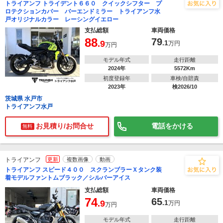
トライアンフ トライデント６６０ クイックシフター プ
ロテクションカバー バーエンドミラー トライアンフ水
戸オリジナルカラー レーシングイエロー
支払総額
車両価格
88
79
.9
.1
万円
万円
モデル年式
走行距離
2024年
5572Km
初度登録年
車検/自賠責
2023年
検2026/10
茨城県 水戸市
トライアンフ水戸
お見積り/お問合せ
電話をかける
無料
トライアンフ
更新
複数画像
動画
トライアンフ スピード４００ スクランブラーＸタンク装
着モデルファントムブラック／シルバーアイス
支払総額
車両価格
74
65
.9
.1
万円
万円
モデル年式
走行距離