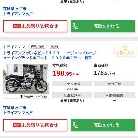
新車 (在庫あり)
―
茨城県 水戸市
トライアンフ水戸
お見積り/お問合せ
電話をかける
無料
トライアンフ
複数画像
動画
トライアンフ ボンネビルＴ１２０ エージャンブルー／ニ
ューイングランドホワイト ２０２６年モデル 新車
支払総額
車両価格
198
178
.95
.9
万円
万円
モデル年式
走行距離
2026年
―
初度登録年
車検/自賠責
新車 (在庫あり)
―
茨城県 水戸市
トライアンフ水戸
お見積り/お問合せ
電話をかける
無料