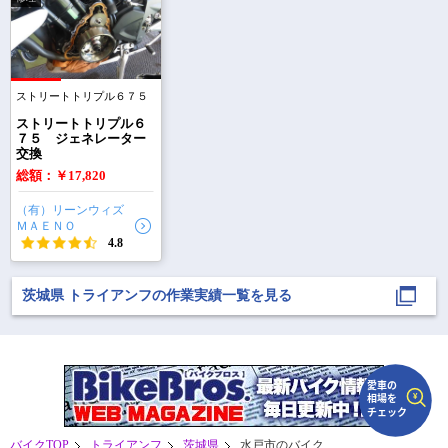
で
相場をチェック！
車種選択するだけ、かんたん相場検索
ストリートトリプル６７５
まずはメーカーを選択する
ストリートトリプル６
７５ ジェネレーター
排気量
交換
総額：￥17,820
車種
（有）リーンウィズ
型式(任意)
ＭＡＥＮＯ
4.8
走行距離(任意)
茨城県 トライアンフの作業実績一覧を見る
バイクTOP
トライアンフ
茨城県
水戸市のバイク