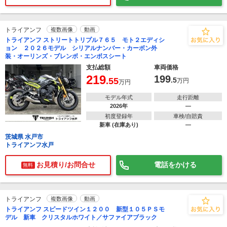
トライアンフ
複数画像
動画
トライアンフ ストリートトリプル７６５ モト２エディシ
ョン ２０２６モデル シリアルナンバー・カーボン外
装・オーリンズ・ブレンボ・エンボスシート
支払総額
車両価格
219
199
.55
.5
万円
万円
モデル年式
走行距離
2026年
―
初度登録年
車検/自賠責
新車 (在庫あり)
―
茨城県 水戸市
トライアンフ水戸
お見積り/お問合せ
電話をかける
無料
トライアンフ
複数画像
動画
トライアンフ スピードツイン１２００ 新型１０５ＰＳモ
デル 新車 クリスタルホワイト／サファイアブラック