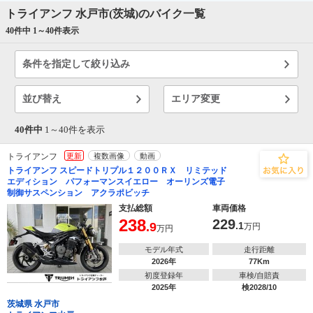
トライアンフ 水戸市(茨城)のバイク一覧
40件中 1～
40
件表示
条件を指定して絞り込み
並び替え
エリア変更
40件中
1～
40
件を表示
トライアンフ
更新
複数画像
動画
トライアンフ スピードトリプル１２００ＲＸ リミテッド
エディション パフォーマンスイエロー オーリンズ電子
制御サスペンション アクラポビッチ
支払総額
車両価格
238
229
.9
.1
万円
万円
モデル年式
走行距離
2026年
77Km
初度登録年
車検/自賠責
2025年
検2028/10
茨城県 水戸市