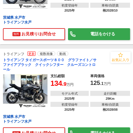
初度登録年
車検/自賠責
2025年
検2028/10
茨城県 水戸市
トライアンフ水戸
お見積り/お問合せ
電話をかける
無料
トライアンフ
更新
複数画像
動画
トライアンフ タイガースポーツ８００ グラファイト／サ
ファイアブラック クイックシフター クルーズコントロ
ール
支払総額
車両価格
134
125
.9
.1
万円
万円
モデル年式
走行距離
2025年
29Km
初度登録年
車検/自賠責
2025年
検2028/08
茨城県 水戸市
トライアンフ水戸