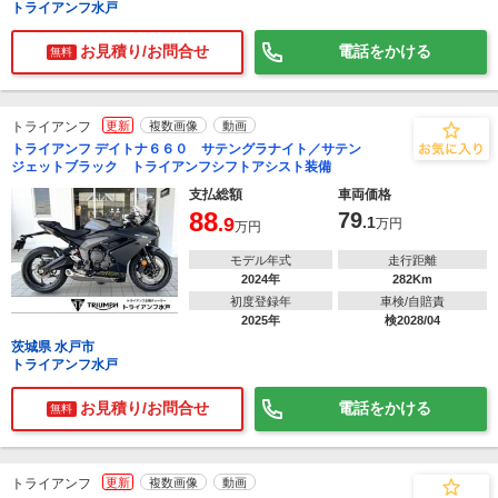
トライアンフ水戸
お見積り/お問合せ
電話をかける
無料
トライアンフ
更新
複数画像
動画
トライアンフ デイトナ６６０ サテングラナイト／サテン
ジェットブラック トライアンフシフトアシスト装備
支払総額
車両価格
88
79
.9
.1
万円
万円
モデル年式
走行距離
2024年
282Km
初度登録年
車検/自賠責
2025年
検2028/04
茨城県 水戸市
トライアンフ水戸
お見積り/お問合せ
電話をかける
無料
トライアンフ
更新
複数画像
動画