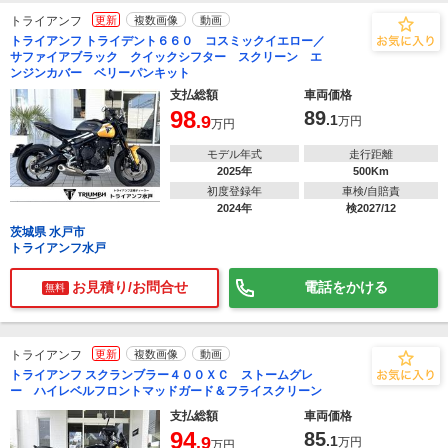
トライアンフ
更新
複数画像
動画
トライアンフ トライデント６６０ コスミックイエロー／
サファイアブラック クイックシフター スクリーン エ
ンジンカバー ベリーパンキット
支払総額
車両価格
98
89
.9
.1
万円
万円
モデル年式
走行距離
2025年
500Km
初度登録年
車検/自賠責
2024年
検2027/12
茨城県 水戸市
トライアンフ水戸
お見積り/お問合せ
電話をかける
無料
トライアンフ
更新
複数画像
動画
トライアンフ スクランブラー４００ＸＣ ストームグレ
ー ハイレベルフロントマッドガード＆フライスクリーン
支払総額
車両価格
94
85
.9
.1
万円
万円