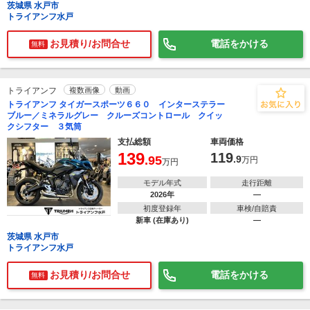
茨城県 水戸市
トライアンフ水戸
お見積り/お問合せ
電話をかける
無料
トライアンフ
複数画像
動画
トライアンフ タイガースポーツ６６０ インターステラー
ブルー／ミネラルグレー クルーズコントロール クイッ
クシフター ３気筒
支払総額
車両価格
139
119
.95
.9
万円
万円
モデル年式
走行距離
2026年
―
初度登録年
車検/自賠責
新車 (在庫あり)
―
茨城県 水戸市
トライアンフ水戸
お見積り/お問合せ
電話をかける
無料