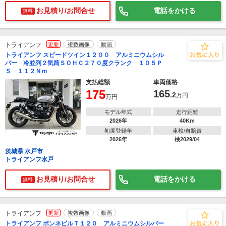
お見積り/お問合せ
電話をかける
無料
トライアンフ
更新
複数画像
動画
トライアンフ スピードツイン１２００ アルミニウムシル
バー 冷並列２気筒ＳＯＨＣ２７０度クランク １０５Ｐ
Ｓ １１２Ｎｍ
支払総額
車両価格
175
165
.2
万円
万円
モデル年式
走行距離
2026年
40Km
初度登録年
車検/自賠責
2026年
検2029/04
茨城県 水戸市
トライアンフ水戸
お見積り/お問合せ
電話をかける
無料
トライアンフ
更新
複数画像
動画
トライアンフ ボンネビルＴ１２０ アルミニウムシルバー