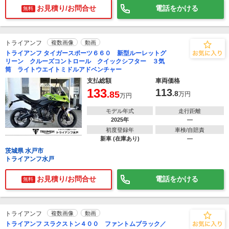
お見積り/お問合せ
電話をかける
無料
トライアンフ
複数画像
動画
トライアンフ タイガースポーツ６６０ 新型ルーレットグ
リーン クルーズコントロール クイックシフター ３気
筒 ライトウエイトミドルアドベンチャー
支払総額
車両価格
133
113
.85
.8
万円
万円
モデル年式
走行距離
2025年
―
初度登録年
車検/自賠責
新車 (在庫あり)
―
茨城県 水戸市
トライアンフ水戸
お見積り/お問合せ
電話をかける
無料
トライアンフ
複数画像
動画
トライアンフ スラクストン４００ ファントムブラック／