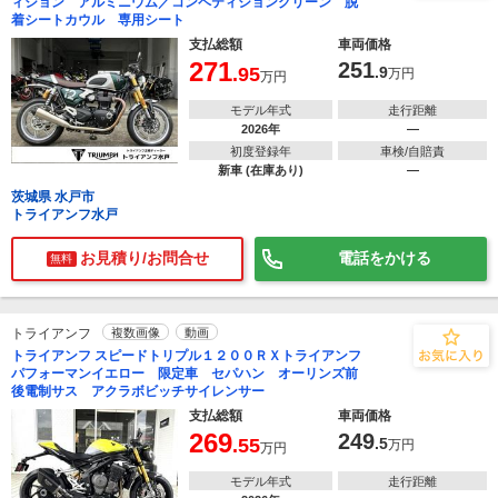
ィション アルミニウム／コンペティショングリーン 脱
着シートカウル 専用シート
支払総額
車両価格
271
251
.95
.9
万円
万円
モデル年式
走行距離
2026年
―
初度登録年
車検/自賠責
新車 (在庫あり)
―
茨城県 水戸市
トライアンフ水戸
お見積り/お問合せ
電話をかける
無料
トライアンフ
複数画像
動画
トライアンフ スピードトリプル１２００ＲＸトライアンフ
パフォーマンイエロー 限定車 セパハン オーリンズ前
後電制サス アクラボビッチサイレンサー
支払総額
車両価格
269
249
.55
.5
万円
万円
モデル年式
走行距離