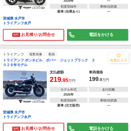
2026年
―
初度登録年
車検/自賠責
新車 (在庫あり)
―
茨城県 水戸市
トライアンフ水戸
お見積り/お問合せ
電話をかける
無料
トライアンフ
複数画像
動画
トライアンフ ボンネビル ボバー ジェットブラック ２
０２６年モデル
支払総額
車両価格
219
199
.95
.9
万円
万円
モデル年式
走行距離
2026年
―
初度登録年
車検/自賠責
新車 (注文販売)
―
茨城県 水戸市
トライアンフ水戸
お見積り/お問合せ
電話をかける
無料