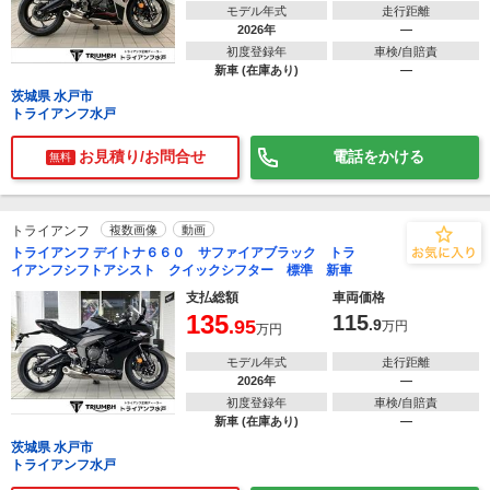
モデル年式
走行距離
2026年
―
初度登録年
車検/自賠責
新車 (在庫あり)
―
茨城県 水戸市
トライアンフ水戸
お見積り/お問合せ
電話をかける
無料
トライアンフ
複数画像
動画
トライアンフ デイトナ６６０ サファイアブラック トラ
イアンフシフトアシスト クイックシフター 標準 新車
支払総額
車両価格
135
115
.95
.9
万円
万円
モデル年式
走行距離
2026年
―
初度登録年
車検/自賠責
新車 (在庫あり)
―
茨城県 水戸市
トライアンフ水戸