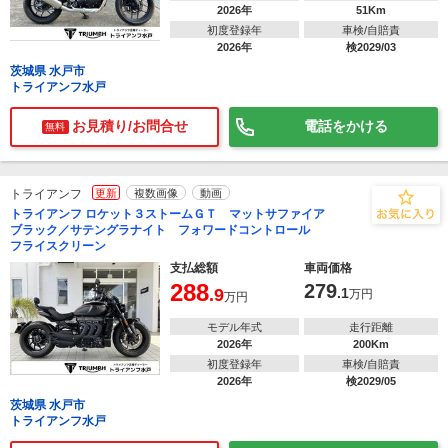
2026年
51Km
初度登録年
車検/自賠責
2026年
検2029/03
茨城県 水戸市
トライアンフ水戸
お見積り/お問合せ
電話をかける
無料
トライアンフ
更新
複数画像
動画
トライアンフ ロケット３ストームＧＴ マットサファイア
ブラック／サテングラナイト フォワードコントロール
フライスクリーン
支払総額
車両価格
288
279
.9
.1
万円
万円
モデル年式
走行距離
2026年
200Km
初度登録年
車検/自賠責
2026年
検2029/05
茨城県 水戸市
トライアンフ水戸