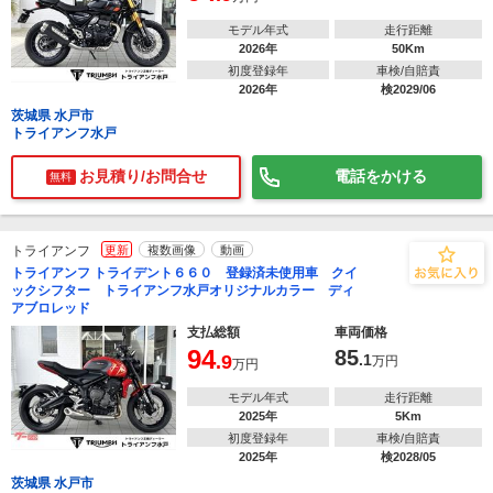
モデル年式
走行距離
2026年
50Km
初度登録年
車検/自賠責
2026年
検2029/06
茨城県 水戸市
トライアンフ水戸
お見積り/お問合せ
電話をかける
無料
トライアンフ
更新
複数画像
動画
トライアンフ トライデント６６０ 登録済未使用車 クイ
ックシフター トライアンフ水戸オリジナルカラー ディ
アブロレッド
支払総額
車両価格
94
85
.9
.1
万円
万円
モデル年式
走行距離
2025年
5Km
初度登録年
車検/自賠責
2025年
検2028/05
茨城県 水戸市