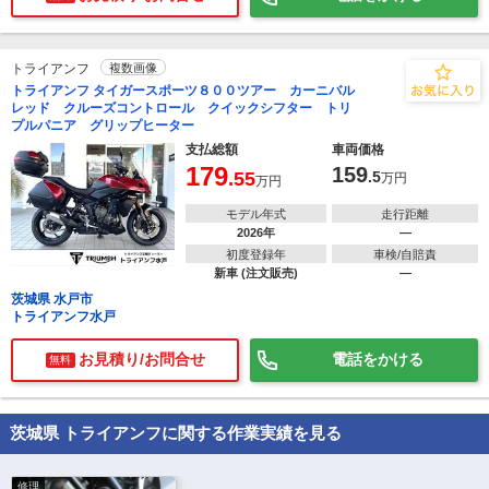
トライアンフ
複数画像
トライアンフ タイガースポーツ８００ツアー カーニバル
レッド クルーズコントロール クイックシフター トリ
プルパニア グリップヒーター
支払総額
車両価格
179
159
.55
.5
万円
万円
モデル年式
走行距離
2026年
―
初度登録年
車検/自賠責
新車 (注文販売)
―
茨城県 水戸市
トライアンフ水戸
お見積り/お問合せ
電話をかける
無料
茨城県 トライアンフに関する作業実績を見る
修理