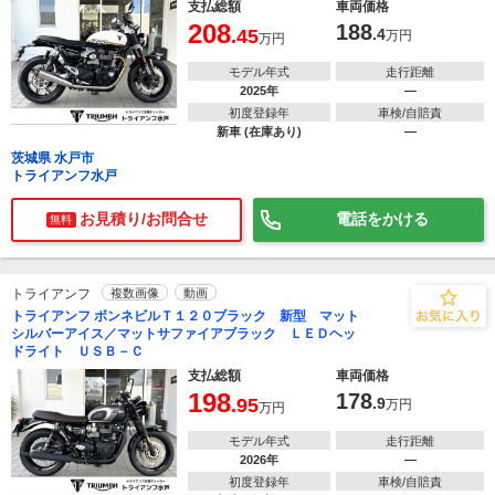
支払総額
車両価格
208
188
.45
.4
万円
万円
モデル年式
走行距離
2025年
―
初度登録年
車検/自賠責
新車 (在庫あり)
―
茨城県 水戸市
トライアンフ水戸
お見積り/お問合せ
電話をかける
無料
トライアンフ
複数画像
動画
トライアンフ ボンネビルＴ１２０ブラック 新型 マット
シルバーアイス／マットサファイアブラック ＬＥＤヘッ
ドライト ＵＳＢ－Ｃ
支払総額
車両価格
198
178
.95
.9
万円
万円
モデル年式
走行距離
2026年
―
初度登録年
車検/自賠責