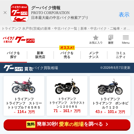
グーバイク情報
PROTO CORPORATION
表示
日本最大級の中古バイク検索アプリ
トライアンフ 水戸市(茨城)の新車・中古バイク一覧｜新車・中古バイク・二輪車・オートバイ情報なら【グーバイク(GooBike)】
バイクを
新車
バイクを
メンテ
コミュ
探す
販売店
売る
ナンス
ニティ
バイク買取相場
※2026年8月7日更新
トライアンフ
トライアンフ
トライアンフ
トライアンフ スラクスト
トライアンフ ストリー
トライアンフ ボンネビ
ン１２００ＲＳ
トトリプル７６５ＲＳ
ルＴ１２０
71
161
万円
114
.7
43
101
万円
～
万円
.4
.3
.4
～
～
簡単30秒!
愛車
相場
を調べる
の
無料