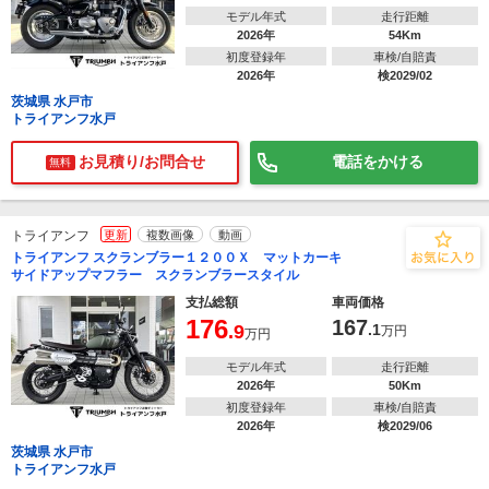
モデル年式
走行距離
2026年
54Km
初度登録年
車検/自賠責
2026年
検2029/02
茨城県 水戸市
トライアンフ水戸
お見積り/お問合せ
電話をかける
無料
トライアンフ
更新
複数画像
動画
トライアンフ スクランブラー１２００Ｘ マットカーキ
サイドアップマフラー スクランブラースタイル
支払総額
車両価格
176
167
.9
.1
万円
万円
モデル年式
走行距離
2026年
50Km
初度登録年
車検/自賠責
2026年
検2029/06
茨城県 水戸市
トライアンフ水戸