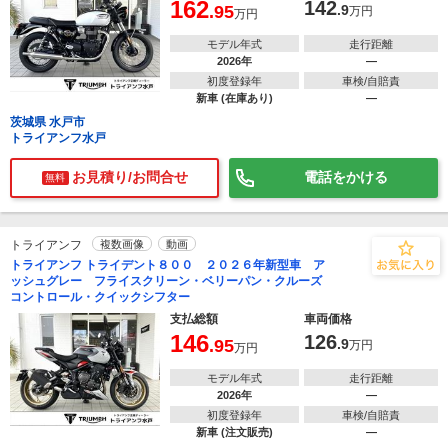
162
142
.95
.9
万円
万円
モデル年式
走行距離
2026年
―
初度登録年
車検/自賠責
新車 (在庫あり)
―
茨城県 水戸市
トライアンフ水戸
お見積り/お問合せ
電話をかける
無料
トライアンフ
複数画像
動画
トライアンフ トライデント８００ ２０２６年新型車 ア
ッシュグレー フライスクリーン・ベリーパン・クルーズ
コントロール・クイックシフター
支払総額
車両価格
146
126
.95
.9
万円
万円
モデル年式
走行距離
2026年
―
初度登録年
車検/自賠責
新車 (注文販売)
―