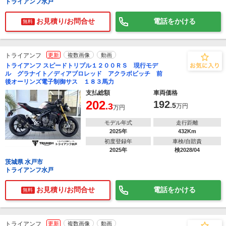
トライアンフ水戸
お見積り/お問合せ
電話をかける
無料
トライアンフ
更新
複数画像
動画
トライアンフ スピードトリプル１２００ＲＳ 現行モデ
ル グラナイト／ディアブロレッド アクラボビッチ 前
後オーリンズ電子制御サス １８３馬力
支払総額
車両価格
202
192
.3
.5
万円
万円
モデル年式
走行距離
2025年
432Km
初度登録年
車検/自賠責
2025年
検2028/04
茨城県 水戸市
トライアンフ水戸
お見積り/お問合せ
電話をかける
無料
トライアンフ
更新
複数画像
動画