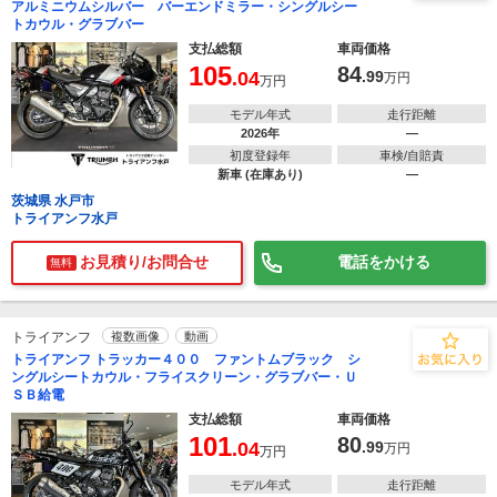
アルミニウムシルバー バーエンドミラー・シングルシー
トカウル・グラブバー
支払総額
車両価格
105
84
.04
.99
万円
万円
モデル年式
走行距離
2026年
―
初度登録年
車検/自賠責
新車 (在庫あり)
―
茨城県 水戸市
トライアンフ水戸
お見積り/お問合せ
電話をかける
無料
トライアンフ
複数画像
動画
トライアンフ トラッカー４００ ファントムブラック シ
ングルシートカウル・フライスクリーン・グラブバー・Ｕ
ＳＢ給電
支払総額
車両価格
101
80
.04
.99
万円
万円
モデル年式
走行距離