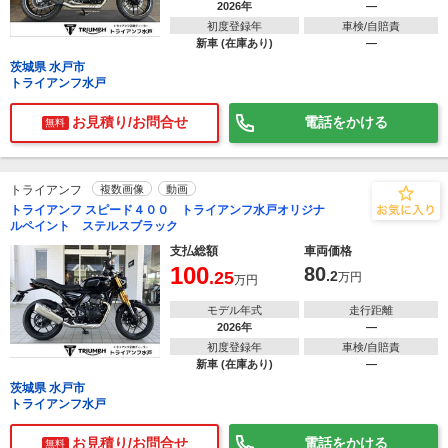
2026年
―
初度登録年
車検/自賠責
新車 (在庫あり)
―
茨城県 水戸市
トライアンフ水戸
お見積り/お問合せ
電話をかける
無料
トライアンフ
複数画像
動画
トライアンフ スピード４００ トライアンフ水戸オリジナ
ルペイント ステルスブラック
支払総額
車両価格
100
80
.25
.2
万円
万円
モデル年式
走行距離
2026年
―
初度登録年
車検/自賠責
新車 (在庫あり)
―
茨城県 水戸市
トライアンフ水戸
お見積り/お問合せ
電話をかける
無料