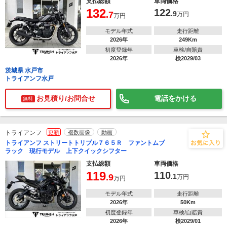
支払総額
車両価格
132
122
.7
.9
万円
万円
モデル年式
走行距離
2026年
249Km
初度登録年
車検/自賠責
2026年
検2029/03
茨城県 水戸市
トライアンフ水戸
お見積り/お問合せ
電話をかける
無料
トライアンフ
更新
複数画像
動画
トライアンフ ストリートトリプル７６５Ｒ ファントムブ
ラック 現行モデル 上下クイックシフター
支払総額
車両価格
119
110
.9
.1
万円
万円
モデル年式
走行距離
2026年
50Km
初度登録年
車検/自賠責
2026年
検2029/01