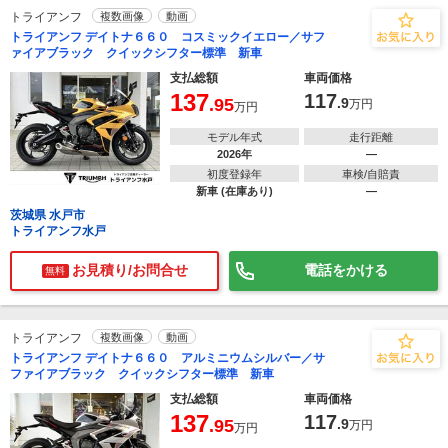
トライアンフ
複数画像
動画
トライアンフ デイトナ６６０ コスミックイエロー／サフ
ァイアブラック クイックシフター標準 新車
支払総額
車両価格
137
117
.95
.9
万円
万円
モデル年式
走行距離
2026年
―
初度登録年
車検/自賠責
新車 (在庫あり)
―
茨城県 水戸市
トライアンフ水戸
お見積り/お問合せ
電話をかける
無料
トライアンフ
複数画像
動画
トライアンフ デイトナ６６０ アルミニウムシルバー／サ
ファイアブラック クイックシフター標準 新車
支払総額
車両価格
137
117
.95
.9
万円
万円