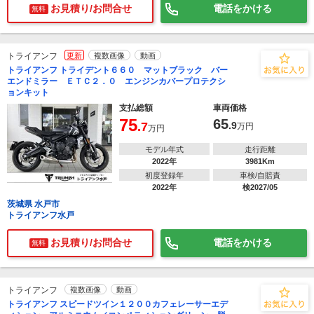
お見積り/お問合せ
電話をかける
無料
トライアンフ
更新
複数画像
動画
トライアンフ トライデント６６０ マットブラック バー
エンドミラー ＥＴＣ２．０ エンジンカバープロテクシ
ョンキット
支払総額
車両価格
75
65
.7
.9
万円
万円
モデル年式
走行距離
2022年
3981Km
初度登録年
車検/自賠責
2022年
検2027/05
茨城県 水戸市
トライアンフ水戸
お見積り/お問合せ
電話をかける
無料
トライアンフ
複数画像
動画
トライアンフ スピードツイン１２００カフェレーサーエデ