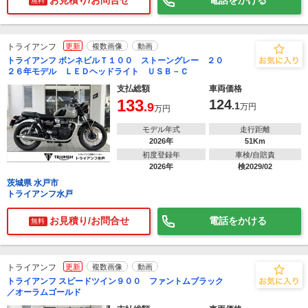
お見積り/お問合せ
電話をかける
無料
トライアンフ
更新
複数画像
動画
トライアンフ ボンネビルＴ１００ ストーングレー ２０
２６年モデル ＬＥＤヘッドライト ＵＳＢ－Ｃ
支払総額
車両価格
133
124
.9
.1
万円
万円
モデル年式
走行距離
2026年
51Km
初度登録年
車検/自賠責
2026年
検2029/02
茨城県 水戸市
トライアンフ水戸
お見積り/お問合せ
電話をかける
無料
トライアンフ
更新
複数画像
動画
トライアンフ スピードツイン９００ ファントムブラック
／オーラムゴールド