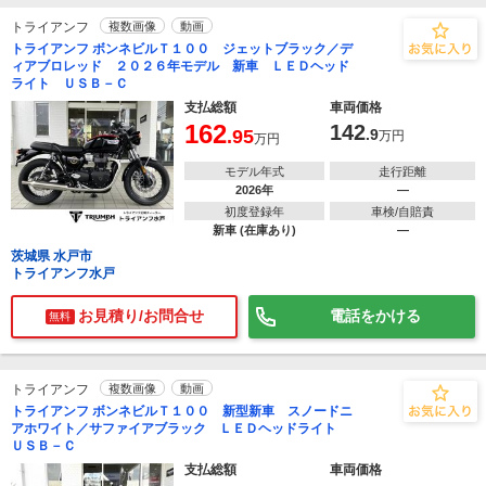
トライアンフ
複数画像
動画
トライアンフ ボンネビルＴ１００ ジェットブラック／デ
ィアブロレッド ２０２６年モデル 新車 ＬＥＤヘッド
ライト ＵＳＢ－Ｃ
支払総額
車両価格
162
142
.95
.9
万円
万円
モデル年式
走行距離
2026年
―
初度登録年
車検/自賠責
新車 (在庫あり)
―
茨城県 水戸市
トライアンフ水戸
お見積り/お問合せ
電話をかける
無料
トライアンフ
複数画像
動画
トライアンフ ボンネビルＴ１００ 新型新車 スノードニ
アホワイト／サファイアブラック ＬＥＤヘッドライト
ＵＳＢ－Ｃ
支払総額
車両価格