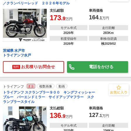
／クランベリーレッド ２０２６年モデル
支払総額
車両価格
173
164
.9
.1
万円
万円
モデル年式
走行距離
2026年
283Km
初度登録年
車検/自賠責
2026年
検2029/02
茨城県 水戸市
トライアンフ水戸
お見積り/お問合せ
電話をかける
無料
トライアンフ
更新
複数画像
動画
トライアンフ スクランブラー９００ キングフィッシャー
ブルー バーエンドミラー サイドアップマフラー スク
ランブラースタイル
支払総額
車両価格
136
127
.9
.1
万円
万円
モデル年式
走行距離
2025年
194Km