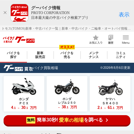
グーバイク情報
PROTO CORPORATION
表示
日本最大級の中古バイク検索アプリ
トモス(TOMOS)新車・中古バイク一覧｜新車・中古バイク・二輪車・オートバイ情報なら【グーバイク(GooBike)】
バイクを
新車
バイクを
メンテ
コミュ
探す
販売店
売る
ナンス
ニティ
バイク買取相場
※2026年8月6日更新
ホンダ
ホンダ
ヤマハ
レブル２５０
ＰＣＸ
ＳＲ４００
38
4
30
万円
2
61
.1
万円
万円
.1
.1
～
.1
.1
～
～
簡単30秒!
愛車
相場
を調べる
の
無料