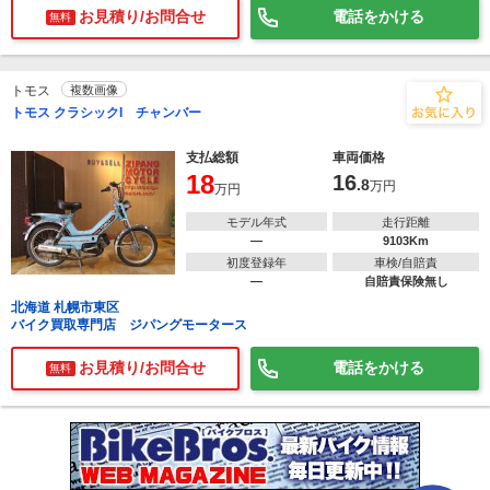
お見積り/お問合せ
電話をかける
無料
トモス
複数画像
トモス クラシックI チャンバー
で
相場をチェック！
車種選択するだけ、かんたん相場検索
支払総額
車両価格
18
16
.8
万円
万円
まずはメーカーを選択する
モデル年式
走行距離
排気量
―
9103Km
初度登録年
車検/自賠責
―
自賠責保険無し
車種
北海道 札幌市東区
バイク買取専門店 ジパングモータース
型式(任意)
お見積り/お問合せ
電話をかける
無料
走行距離(任意)