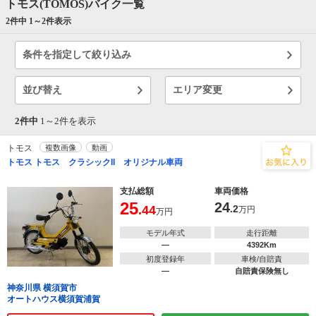
トモス(TOMOS)バイク一覧
2件中 1～
2
件表示
条件を指定して絞り込み
並び替え
エリア変更
2件中
1～
2
件を表示
トモス
複数画像
動画
トモス トモス クラシックII オリジナル車両
支払総額
車両価格
25
24
.44
.2
万円
万円
モデル年式
走行距離
―
4392Km
初度登録年
車検/自賠責
―
自賠責保険無し
神奈川県 横須賀市
オートハウス横須賀浦賀