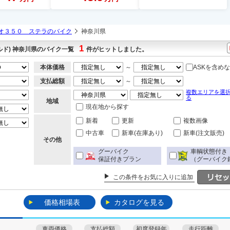
オ３５０ ステラのバイク
神奈川県
1
ド) 神奈川県のバイク一覧
件がヒットしました。
本体価格
～
ASKを含め
支払総額
～
複数エリアを選
る
地域
現在地から探す
新着
更新
複数画像
中古車
新車(在庫あり)
新車(注文販売)
その他
グーバイク
車輌状態付き
保証付きプラン
（グーバイク
この条件をお気に入りに追加
価格相場表
カタログを見る
車両価格
支払総額
初度登録年
走行距離