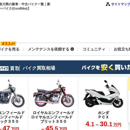
神奈川県の新車・中古バイク一覧｜新
サイトマッ
ク(GooBike)】
バイクを売る
メンテナンスを依頼する
コミュニティ
お役立ち
バイク買取相場
エンフィールド
ロイヤルエンフィールド
ホンダ
エンフィールド
ロイヤルエンフィールド
ＰＣＸ
シック３５０
ブリット３５０
4
30
.1
.1
～
万円
47
45
.5
～
～
万円
万円