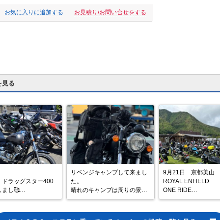
お気に入りに追加する
お見積り/お問い合せをする
を見る
リベンジキャンプして来まし
9月21日　京都美山　
ドラッグスター400
た。

ROYAL ENFIELD

まし🥰

晴れのキャンプは周りの景色
ONE RIDE

年ぶりのリターンライ
を

参加して来ました。

️

ゆっくり楽しめて気分が良い
ですね〜

メーカーのネイムプ