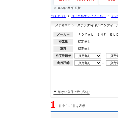
※2026年8月7日更新
バイクTOP
ロイヤルエンフィールド
メテ
メテオ３５０ ステラ(ロイヤルエンフィール
メーカー
排気量
車種
初度登録年
～
走行距離
～
細かい条件で絞り込む
1
件中 1～1件を表示