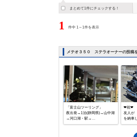
まとめて1件にチェックする！
1
件中 1～1件を表示
メテオ３５０ ステラオーナーの投稿
「富士山ツーリング」

❤祝❤

夜出発→1泊(静岡県)→山中湖
友人が　
→河口湖・駅→

を納車し
富士山5号目(送迎バス)→中央
ん～十
自動車道→

ダー爆誕‼
諏訪湖→名古屋市(1泊)→帰宅
