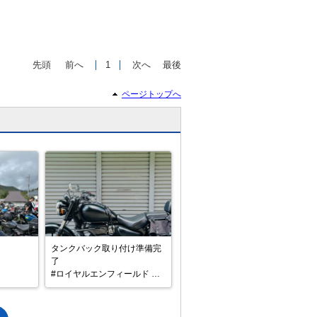
先頭
前へ
1
次へ
最後
ページトップへ
で
相場をチェック！
車種選択するだけ、かんたん相場検索
まずはメーカーを選択する
排気量
車種
型式(任意)


タンクバック取り付け準備完
了

走行距離(任意)
#ロイヤルエンフィールド 

#メテオ350 
レートや