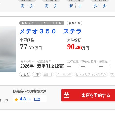
す
高
安
高
安
新
古
少
多
ＲＯＹＡＬ ＥＮＦＩＥＬＤ
複数画像
メテオ３５０ ステラ
車両価格
支払総額
77
90
.77
.46
万円
万円
モデル年式
初度登録年
走行距離
車検/自賠責
修復歴
2026年
新車(注文販売)
―
―
―
ナビ付
FI車
通販可
ノーマル車
セキュリティシステム
ワ
販売店へのお客様の声
来店を予約する
4.8
11件
／5
休日
木