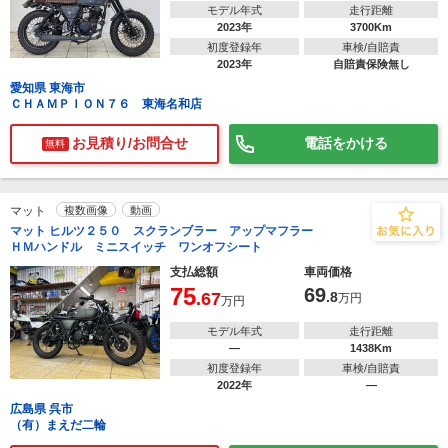
モデル年式
走行距離
2023年
3700Km
初度登録年
車検/自賠責
2023年
自賠責保険無し
愛知県 東海市
ＣＨＡＭＰＩＯＮ７６ 東海名和店
お見積り/お問合せ
電話をかける
無料
マット
複数画像
動画
マット ヒルツ２５０ スクランブラー アップマフラー
ＨＭハンドル ミニスイッチ ワンオフシート
支払総額
車両価格
75
69
.67
.8
万円
万円
モデル年式
走行距離
―
1438Km
初度登録年
車検/自賠責
2022年
―
広島県 呉市
（有）まえだ二輪