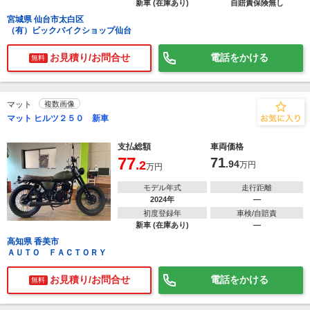
新車 (在庫あり)
自賠責保険無し
宮城県 仙台市太白区
（有）ビックバイクショップ仙台
お見積り/お問合せ
電話をかける
無料
マット
複数画像
マット ヒルツ２５０ 新車
支払総額
車両価格
77
71
.2
.94
万円
万円
モデル年式
走行距離
2024年
―
初度登録年
車検/自賠責
新車 (在庫あり)
―
高知県 香美市
ＡＵＴＯ ＦＡＣＴＯＲＹ
お見積り/お問合せ
電話をかける
無料