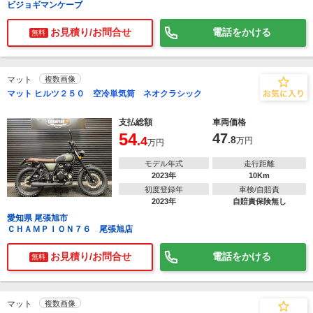
ビジョギマンケーブ
お見積り/お問合せ
電話をかける
無料
マット
複数画像
マット ヒルツ２５０ 空冷単気筒 ネオクラシック
支払総額
車両価格
54
47
.4
.8
万円
万円
モデル年式
走行距離
2023年
10Km
初度登録年
車検/自賠責
2023年
自賠責保険無し
愛知県 尾張旭市
ＣＨＡＭＰＩＯＮ７６ 尾張旭店
お見積り/お問合せ
電話をかける
無料
マット
複数画像