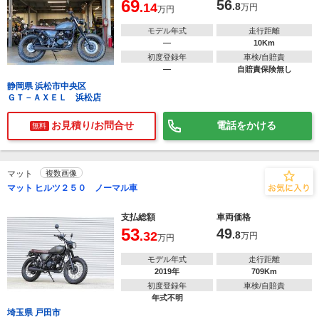
69
56
.14
.8
万円
万円
モデル年式
走行距離
―
10Km
初度登録年
車検/自賠責
―
自賠責保険無し
静岡県 浜松市中央区
ＧＴ－ＡＸＥＬ 浜松店
お見積り/お問合せ
電話をかける
無料
マット
複数画像
マット ヒルツ２５０ ノーマル車
支払総額
車両価格
53
49
.32
.8
万円
万円
モデル年式
走行距離
2019年
709Km
初度登録年
車検/自賠責
年式不明
埼玉県 戸田市