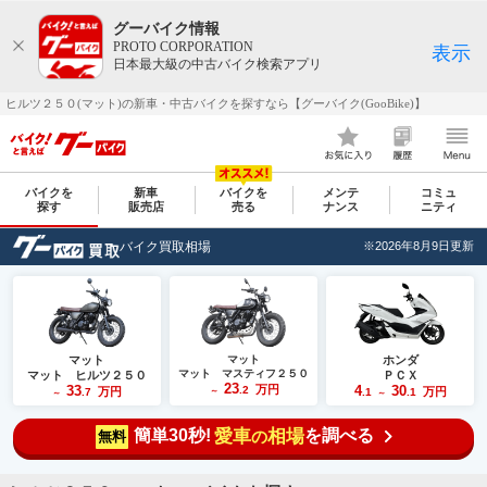
グーバイク情報
PROTO CORPORATION
表示
日本最大級の中古バイク検索アプリ
ヒルツ２５０(マット)の新車・中古バイクを探すなら【グーバイク(GooBike)】
バイクを
新車
バイクを
メンテ
コミュ
探す
販売店
売る
ナンス
ニティ
バイク買取相場
※2026年8月9日更新
マット
マット
ホンダ
マット マスティフ２５０
マット ヒルツ２５０
ＰＣＸ
23
33
万円
4
30
.2
万円
万円
.7
～
.1
.1
～
～
簡単30秒!
愛車
相場
を調べる
の
無料