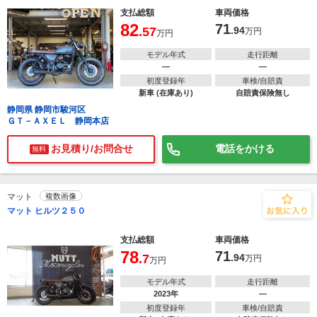
支払総額
車両価格
82
71
.57
.94
万円
万円
モデル年式
走行距離
―
―
初度登録年
車検/自賠責
新車 (在庫あり)
自賠責保険無し
静岡県 静岡市駿河区
ＧＴ－ＡＸＥＬ 静岡本店
お見積り/お問合せ
電話をかける
無料
マット
複数画像
マット ヒルツ２５０
支払総額
車両価格
78
71
.7
.94
万円
万円
モデル年式
走行距離
2023年
―
初度登録年
車検/自賠責