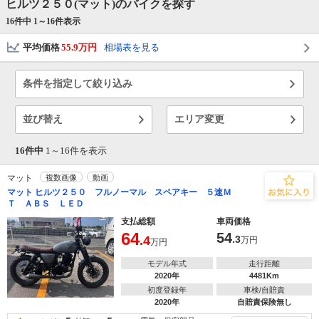
ヒルツ２５０(マット)のバイクを探す
16件中 1～
16
件表示
平均価格
55.9万円
相場表を見る
条件を指定して絞り込み
並び替え
エリア変更
16件中
1～
16
件を表示
マット
複数画像
動画
マット ヒルツ２５０ フルノーマル スペアキー ５速Ｍ
Ｔ ＡＢＳ ＬＥＤ
支払総額
車両価格
64
54
.4
.3
万円
万円
モデル年式
走行距離
2020年
4481Km
初度登録年
車検/自賠責
2020年
自賠責保険無し