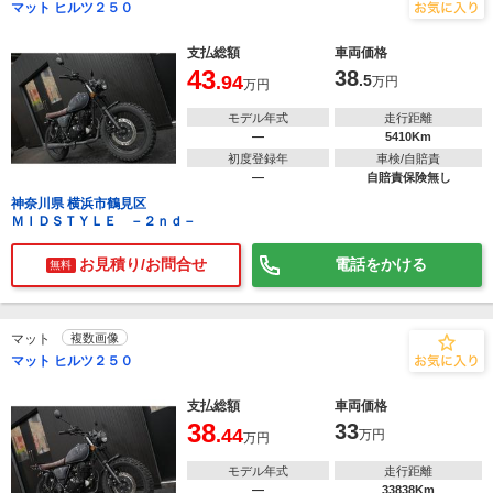
マット ヒルツ２５０
支払総額
車両価格
43
38
.94
.5
万円
万円
モデル年式
走行距離
―
5410Km
初度登録年
車検/自賠責
―
自賠責保険無し
神奈川県 横浜市鶴見区
ＭＩＤＳＴＹＬＥ －２ｎｄ－
お見積り/お問合せ
電話をかける
無料
マット
複数画像
マット ヒルツ２５０
支払総額
車両価格
38
33
.44
万円
万円
モデル年式
走行距離
―
33838Km