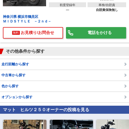
初度登録年
車検/自賠責
―
自賠責保険無し
神奈川県 横浜市鶴見区
ＭＩＤＳＴＹＬＥ －２ｎｄ－
お見積り/お問合せ
電話をかける
無料
その他条件から探す
走行距離から探す
中古車から探す
色から探す
オプションから探す
マット ヒルツ２５０
オーナーの投稿を見る
で
相場をチェック！
車種選択するだけ、かんたん相場検索