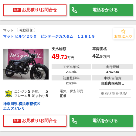
お見積り/お問合せ
電話をかける
無料
マット
複数画像
マット ヒルツ２５０ ビンテージカスタム １１８１９
支払総額
車両価格
49
42
.73
.9
万円
万円
モデル年式
走行距離
2022年
4747Km
初度登録年
車検/自賠責
2022年
自賠責保険無し
5
5
電気・保安部品
エンジン
外観
車両状態を見る
5
5
フレーム
足まわり
正常
神奈川県 横浜市都筑区
エムズガレリ
お見積り/お問合せ
電話をかける
無料