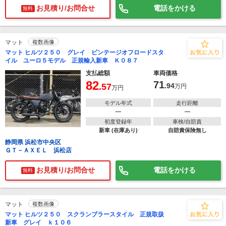
お見積り/お問合せ
電話をかける
無料
マット
複数画像
マット ヒルツ２５０ グレイ ビンテージオフロードスタ
イル ユーロ５モデル 正規輸入新車 Ｋ０８７
支払総額
車両価格
82
71
.57
.94
万円
万円
モデル年式
走行距離
―
―
初度登録年
車検/自賠責
新車 (在庫あり)
自賠責保険無し
静岡県 浜松市中央区
ＧＴ－ＡＸＥＬ 浜松店
お見積り/お問合せ
電話をかける
無料
マット
複数画像
マット ヒルツ２５０ スクランブラースタイル 正規取扱
新車 グレイ ｋ１０６