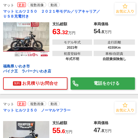
マット
更新
複数画像
動画
マット ヒルツ２５０ ２０２１年モデル／リアキャリア／
ＵＳＢ充電付き
支払総額
車両価格
63
54
.32
.8
万円
万円
モデル年式
走行距離
2021年
4155Km
初度登録年
車検/自賠責
年式不明
自賠責保険無し
福島県 いわき市
バイク王 ラパークいわき店
お見積り/お問合せ
電話をかける
無料
マット
更新
複数画像
動画
マット ヒルツ２５０ ノーマルマフラー
支払総額
車両価格
55
47
.6
.8
万円
万円