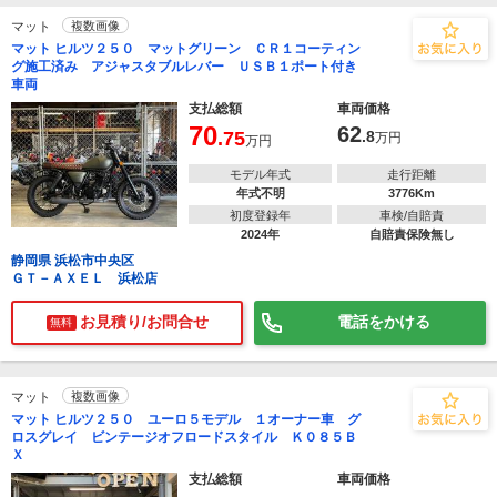
マット
複数画像
マット ヒルツ２５０ マットグリーン ＣＲ１コーティン
グ施工済み アジャスタブルレバー ＵＳＢ１ポート付き
車両
支払総額
車両価格
70
62
.75
.8
万円
万円
モデル年式
走行距離
年式不明
3776Km
初度登録年
車検/自賠責
2024年
自賠責保険無し
静岡県 浜松市中央区
ＧＴ－ＡＸＥＬ 浜松店
お見積り/お問合せ
電話をかける
無料
マット
複数画像
マット ヒルツ２５０ ユーロ５モデル １オーナー車 グ
ロスグレイ ビンテージオフロードスタイル Ｋ０８５Ｂ
Ｘ
支払総額
車両価格