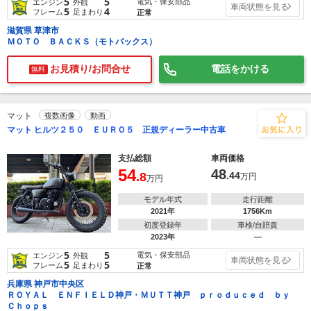
5
5
電気・保安部品
エンジン
外観
車両状態を見る
5
4
フレーム
足まわり
正常
滋賀県 草津市
ＭＯＴＯ ＢＡＣＫＳ（モトバックス）
お見積り/お問合せ
電話をかける
無料
マット
複数画像
動画
マット ヒルツ２５０ ＥＵＲＯ５ 正規ディーラー中古車
支払総額
車両価格
54
48
.8
.44
万円
万円
モデル年式
走行距離
2021年
1756Km
初度登録年
車検/自賠責
2023年
―
5
5
電気・保安部品
エンジン
外観
車両状態を見る
5
5
フレーム
足まわり
正常
兵庫県 神戸市中央区
ＲＯＹＡＬ ＥＮＦＩＥＬＤ神戸・ＭＵＴＴ神戸 ｐｒｏｄｕｃｅｄ ｂｙ
Ｃｈｏｐｓ