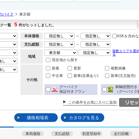
のバイク
東京都
5
イク一覧
件がヒットしました。
本体価格
～
ASKを含め
支払総額
～
複数エリアを選
る
地域
現在地から探す
新着
更新
複数画像
中古車
新車(在庫あり)
新車(注文販売)
その他
グーバイク
車輌状態付き
保証付きプラン
（グーバイク
この条件をお気に入りに追加
価格相場表
カタログを見る
車両価格
支払総額
初度登録年
走行距離
す