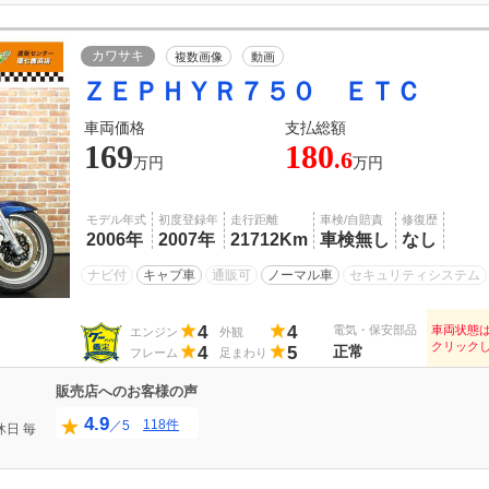
カワサキ
複数画像
動画
ＺＥＰＨＹＲ７５０ ＥＴＣ
車両価格
支払総額
169
180
.6
万円
万円
モデル年式
初度登録年
走行距離
車検/自賠責
修復歴
2006年
2007年
21712Km
車検無し
なし
ナビ付
キャブ車
通販可
ノーマル車
セキュリティシステム
4
4
電気・保安部品
車両状態
エンジン
外観
クリック
4
5
正常
フレーム
足まわり
販売店へのお客様の声
4.9
118件
／5
休日
毎