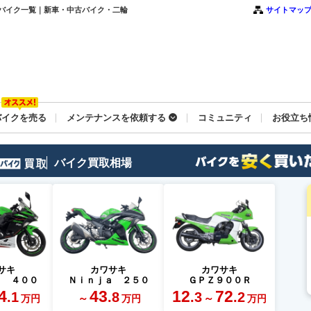
古バイク一覧｜新車・中古バイク・二輪
サイトマッ
バイクを売る
メンテナンスを依頼する
コミュニティ
お役立ち
バイク買取相場
サキ
カワサキ
カワサキ
ａ ４００
Ｎｉｎｊａ ２５０
ＧＰＺ９００Ｒ
4
43
12
72
.1
.8
.3
.2
～
～
万円
万円
万円