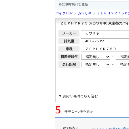
※2026年8月7日更新
バイクTOP
カワサキ
ＺＥＰＨＹＲ７５０
ＺＥＰＨＹＲ７５０(カワサキ) 東京都のバ
メーカー
排気量
車種
初度登録年
～
走行距離
～
細かい条件で絞り込む
5
件中 1～5件を表示
並び替え
デフォルトの並びに戻