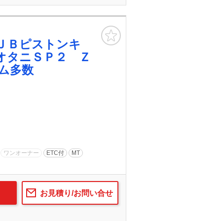
お気に入り
ＪＢピストンキ
オタニＳＰ２ Ｚ
ム多数
ワンオーナー
ETC付
MT
お見積り/お問い合せ