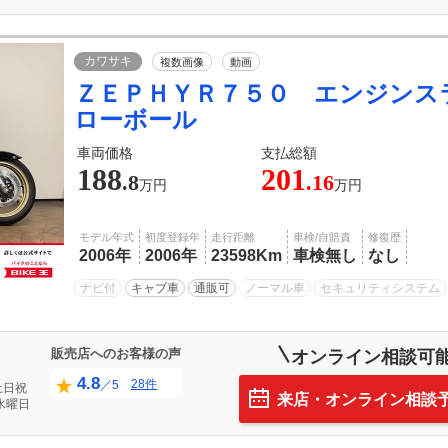
カワサキ
複数画像
動画
ＺＥＰＨＹＲ７５０ エンジンス
ローボール
車両価格
支払総額
188
201
.8
.16
万円
万円
モデル年式
初度登録年
走行距離
車検/自賠責
修復歴
2006年
2006年
23598Km
車検無し
なし
ナビ付
キャブ車
通販可
ノーマル車
セキュリティシステム
販売店へのお客様の声
オンライン相談可
4.8
28件
／5
土日祝
来店・オンライン相談
水曜日