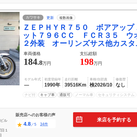
カワサキ
更新
複数画像
ＺＥＰＨＹＲ７５０ ボアアップ
ット７９６ＣＣ ＦＣＲ３５ ウ
２外装 オーリンズサス他カスタ
車両価格
支払総額
184
198
.8
万円
万円
モデル年式
初度登録年
走行距離
車検/自賠責
修復歴
―
1990年
39516Km
検2026/10
なし
ナビ付
キャブ車
通販可
ノーマル車
セキュリティシステム
販売店へのお客様の声
来店を予約する
ビル
4.8
34件
／5
曜日１
日