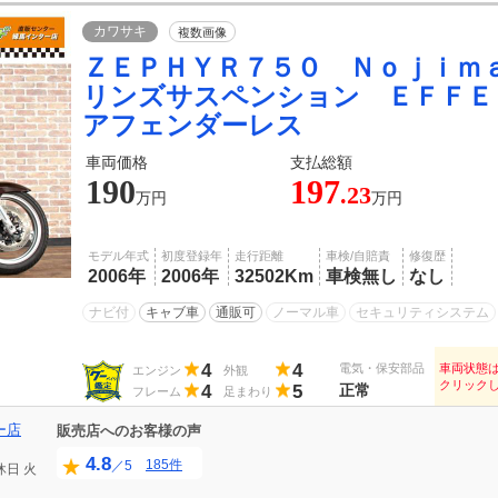
カワサキ
複数画像
ＺＥＰＨＹＲ７５０ Ｎｏｊｉｍ
リンズサスペンション ＥＦＦＥ
アフェンダーレス
車両価格
支払総額
190
197
.23
万円
万円
モデル年式
初度登録年
走行距離
車検/自賠責
修復歴
2006年
2006年
32502Km
車検無し
なし
ナビ付
キャブ車
通販可
ノーマル車
セキュリティシステム
4
4
電気・保安部品
車両状態
エンジン
外観
クリック
4
5
正常
フレーム
足まわり
ー店
販売店へのお客様の声
4.8
185件
／5
休日
火