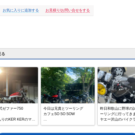
お気に入りに追加する
お見積り/お問い合せをする
見る
式ゼファー750

今日は兄貴とツーリング

昨日和歌山に野球の
カフェSO SO SOW

ーリングに行ってきまし
りのKER KERのマフ
ヤエー沢山のバイク
装着しています！
コーヒー一杯飲む為だけに長
の方が返して頂きました