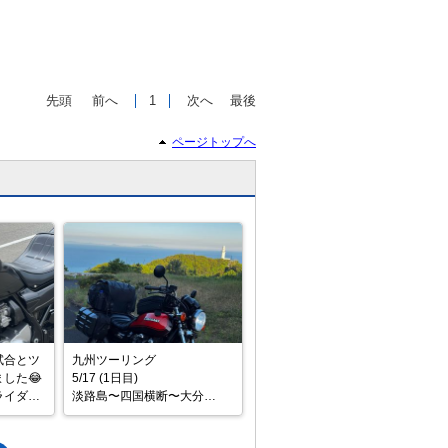
先頭
前へ
1
次へ
最後
ページトップへ
試合とツ
九州ツーリング

た😂

5/17 (1日目)

ライダー
淡路島〜四国横断〜大分

️😄

#佐田岬

#四国最西端証明書
