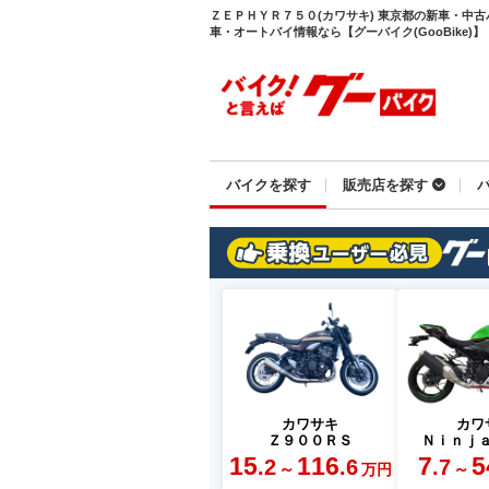
ＺＥＰＨＹＲ７５０(カワサキ) 東京都の新車・中
車・オートバイ情報なら【グーバイク(GooBike)】
バイクを探す
販売店を探す
カワサキ
カワ
Ｚ９００ＲＳ
Ｎｉｎｊ
15
116
7
5
.2
.6
.7
～
～
万円