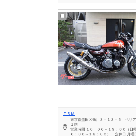
ＴＳＭ
東京都墨田区菊川３－１３－５ ペリア
１階
営業時間
１０：００～１９：００（日
０：００～１８：００）
定休日
月曜