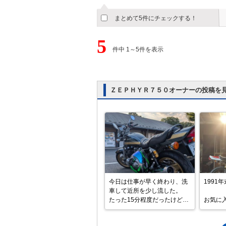
まとめて5件にチェックする！
5
件中 1～5件を表示
ＺＥＰＨＹＲ７５０オーナーの投稿を
今日は仕事が早く終わり、洗
1991年
車して近所を少し流した。

たった15分程度だったけど、
お気に入
まだ気持ちが昂ぶっている。

ラーを
ツーリングは年単位で行って