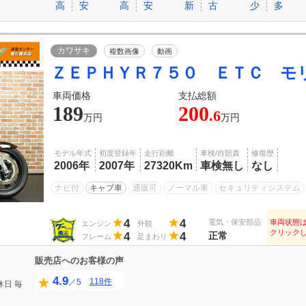
高
安
高
安
新
古
少
多
カワサキ
複数画像
動画
ＺＥＰＨＹＲ７５０ ＥＴＣ モ
車両価格
支払総額
189
200
.6
万円
万円
モデル年式
初度登録年
走行距離
車検/自賠責
修復歴
2006年
2007年
27320Km
車検無し
なし
ナビ付
キャブ車
通販可
ノーマル車
セキュリティシステム
4
4
電気・保安部品
車両状態
エンジン
外観
クリック
4
4
正常
フレーム
足まわり
販売店へのお客様の声
4.9
118件
／5
休日
毎