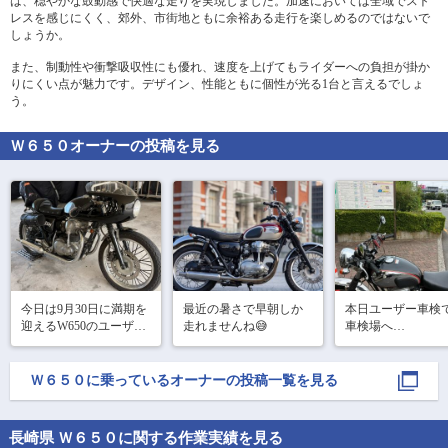
は、穏やかな鼓動感で快適な走りを実現しました。加速においては全域でスト
レスを感じにくく、郊外、市街地ともに余裕ある走行を楽しめるのではないで
しょうか。
また、制動性や衝撃吸収性にも優れ、速度を上げてもライダーへの負担が掛か
りにくい点が魅力です。デザイン、性能ともに個性が光る1台と言えるでしょ
う。
Ｗ６５０
オーナーの投稿を見る
今日は9月30日に満期を
最近の暑さで早朝しか
本日ユーザー車検で
迎えるW650のユーザー
走れませんね😅
車検場へ

車検に行って来ました
嫁も一緒に

バイクを車検通して
🏍️💨

きましたー😊
Ｗ６５０
に乗っているオーナーの投稿一覧を見る
ミラー、ナンバーステ
ー、マフラーを車検仕
様に変えて書類も事前
に準備していざ車検場
長崎県 Ｗ６５０に関する作業実績を見る