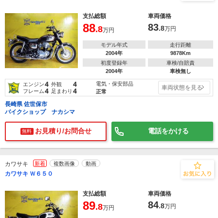
支払総額
車両価格
88
83
.8
.8
万円
万円
モデル年式
走行距離
2004年
9878Km
初度登録年
車検/自賠責
2004年
車検無し
4
4
電気・保安部品
エンジン
外観
車両状態を見る
4
4
フレーム
足まわり
正常
長崎県 佐世保市
バイクショップ ナカシマ
お見積り/お問合せ
電話をかける
無料
カワサキ
新着
複数画像
動画
カワサキ Ｗ６５０
支払総額
車両価格
89
84
.8
.8
万円
万円