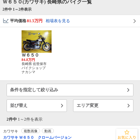
Ｗ６５０(カワサキ) 長崎県のバイク一覧
2件中 1～
2
件表示
平均価格
81.5万円
相場表を見る
Ｗ６５０
84.8万円
長崎県 佐世保市
バイクショップ
ナカシマ
条件を指定して絞り込み
並び替え
エリア変更
2件中
1～
2
件を表示
カワサキ
複数画像
動画
カワサキ Ｗ６５０ クロームバージョン