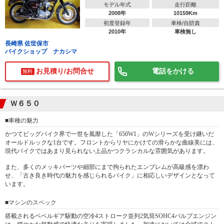
モデル年式
走行距離
2008年
10159Km
初度登録年
車検/自賠責
2010年
車検無し
長崎県 佐世保市
バイクショップ ナカシマ
お見積り/お問合せ
電話をかける
無料
Ｗ６５０
■車種の魅力
かつてビッグバイク界で一世を風靡した「650W1」のWシリーズを受け継いだ
オールドルックな1台です。フロントからリヤにかけての滑らかな曲線美には、
現代バイクではあまり見られない上品かつクラシカルな雰囲気があります。
また、多くのメッキパーツや細部にまで拘られたエンブレムが高級感を漂わ
せ、「古き良き時代の魅力を感じられるバイク」に相応しいデザインとなって
います。
■マシンのスペック
搭載されるベベルギア駆動の空冷4ストローク並列2気筒SOHC4バルブエンジン