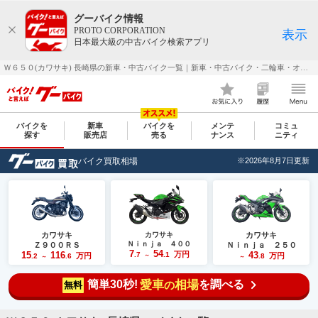
グーバイク情報
PROTO CORPORATION
表示
日本最大級の中古バイク検索アプリ
Ｗ６５０(カワサキ) 長崎県の新車・中古バイク一覧｜新車・中古バイク・二輪車・オートバイ情報なら【グーバイク(GooBike)】
バイクを
新車
バイクを
メンテ
コミュ
探す
販売店
売る
ナンス
ニティ
バイク買取相場
※2026年8月7日更新
カワサキ
カワサキ
カワサキ
Ｎｉｎｊａ ４００
Ｚ９００ＲＳ
Ｎｉｎｊａ ２５０
7
54
15
116
万円
43
.7
.1
万円
万円
.2
.6
～
.8
～
～
簡単30秒!
愛車
相場
を調べる
の
無料