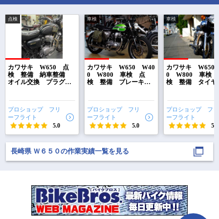
へ

書類はすんなり通り検
査ラインへ各検査を順
点検
車検
車検
で
相場をチェック！
車種選択するだけ、かんたん相場検索
カワサキ W650 点
カワサキ W650 W40
カワサキ W650 
検 整備 納車整備
0 W800 車検 点
0 W800 車検
オイル交換 プラグ交
検 整備 ブレーキパ
検 整備 タイヤ
まずはメーカーを選択する
換 長崎県 長崎市
ッド ブレーキロータ
換 ブレーキパ
城栄町 プロショップ
ー ブレーキホース
ブレーキローター
フリーフライト
フロントフォーク フ
イル 長崎県 長
排気量
プロショップ フリ
プロショップ フリ
プロショップ フリ
ォークOH オイル 長
市 城栄町 プロ
ーフライト
ーフライト
ーフライト
崎県 長崎市 城栄
ップ フリーフライ
車種
5.0
町 プロショップ フリ
5.0
5.0
ーフライト
型式(任意)
長崎県 Ｗ６５０の作業実績一覧を見る
走行距離(任意)