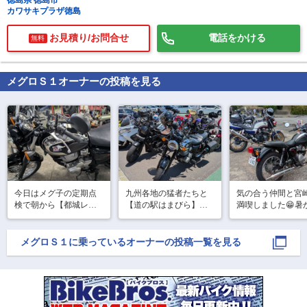
徳島県 徳島市
カワサキプラザ徳島
お見積り/お問合せ
電話をかける
無料
メグロＳ１
オーナーの投稿を見る
で
相場をチェック！
車種選択するだけ、かんたん相場検索
まずはメーカーを選択する
排気量
車種
今日はメグ子の定期点
九州各地の猛者たちと
気の合う仲間と宮
検で朝から【都城レッ
【道の駅はまびら】で
満喫しました😁暑
ドバロン】へ来てます

休憩😁
たけど楽しい１日
型式(任意)
バイク屋に来ると色ん
ごせました😊
バイクがあって退屈し
メグロＳ１
に乗っているオーナーの投稿一覧を見る
走行距離(任意)
ません😊

やっぱり大型も良いよ
なぁ〜なんて😅