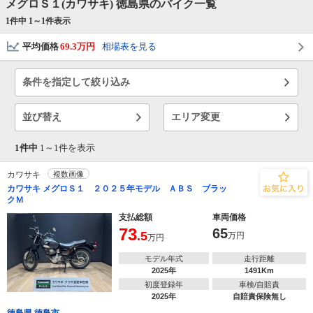
メグロＳ１(カワサキ) 徳島県のバイク一覧
1件中 1～
1
件表示
平均価格
69.3万円
相場表を見る
条件を指定して絞り込み
並び替え
エリア変更
1件中
1～
1
件を表示
カワサキ
複数画像
カワサキ メグロＳ１ ２０２５年モデル ＡＢＳ ブラッ
クＭ
支払総額
車両価格
73
65
.5
万円
万円
モデル年式
走行距離
2025年
1491Km
初度登録年
車検/自賠責
2025年
自賠責保険無し