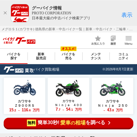
グーバイク情報
PROTO CORPORATION
表示
日本最大級の中古バイク検索アプリ
メグロＳ１(カワサキ) 徳島県の新車・中古バイク一覧｜新車・中古バイク・二輪車・オートバイ情報なら【グーバイク(GooBike)】
バイクを
新車
バイクを
メンテ
コミュ
探す
販売店
売る
ナンス
ニティ
バイク買取相場
※2026年8月7日更新
カワサキ
カワサキ
カワサキ
Ｎｉｎｊａ ４００
Ｚ９００ＲＳ
Ｎｉｎｊａ ２５０
7
54
15
116
万円
43
.7
.1
万円
万円
.2
.6
～
.8
～
～
簡単30秒!
愛車
相場
を調べる
の
無料