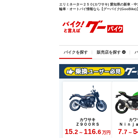
エリミネーター２５０(カワサキ) 愛知県の新車・
輪車・オートバイ情報なら【グーバイク(GooBike)
バイクを探す
販売店を探す
カワサキ
カワ
Ｚ９００ＲＳ
Ｎｉｎｊ
15
116
7
5
.2
.6
.7
～
～
万円