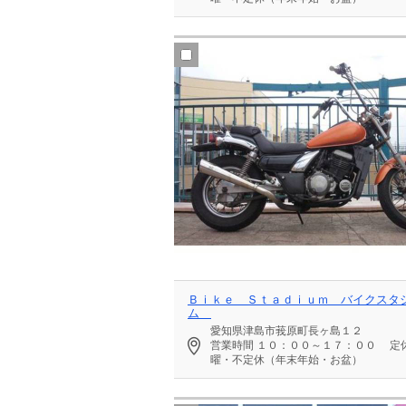
Ｂｉｋｅ Ｓｔａｄｉｕｍ バイクスタ
ム
愛知県津島市莪原町長ヶ島１２
営業時間
１０：００～１７：００
定
曜・不定休（年末年始・お盆）