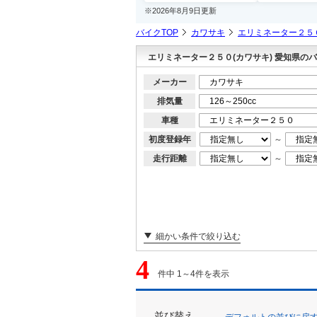
※2026年8月9日更新
バイクTOP
カワサキ
エリミネーター２５
エリミネーター２５０(カワサキ) 愛知県の
メーカー
排気量
車種
初度登録年
～
走行距離
～
細かい条件で絞り込む
4
件中 1～4件を表示
並び替え
デフォルトの並びに戻