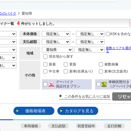
０のバイク
愛知県
4
バイク一覧
件がヒットしました。
本体価格
～
ASKを含め
支払総額
～
複数エリアを選
る
地域
現在地から探す
新着
更新
複数画像
中古車
新車(在庫あり)
新車(注文販売)
その他
グーバイク
車輌状態付き
保証付きプラン
（グーバイク
この条件をお気に入りに追加
価格相場表
カタログを見る
車両価格
支払総額
初度登録年
走行距離
す