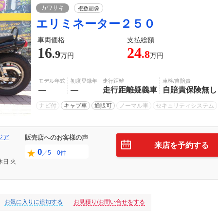
カワサキ
複数画像
エリミネーター２５０
車両価格
支払総額
16
24
.9
.8
万円
万円
モデル年式
初度登録年
走行距離
車検/自賠責
―
―
走行距離疑義車
自賠責保険無し
ナビ付
キャブ車
通販可
ノーマル車
セキュリティシステム
ジア
販売店へのお客様の声
来店を予約する
0
／5 0件
休日
火
お気に入りに追加する
お見積り/お問い合せをする