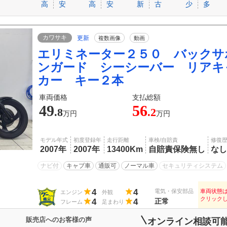
高
安
高
安
新
古
少
多
カワサキ
更新
複数画像
動画
エリミネーター２５０ バックサ
ンガード シーシーバー リアキ
カー キー２本
車両価格
支払総額
49
56
.8
.2
万円
万円
モデル年式
初度登録年
走行距離
車検/自賠責
修復
2007年
2007年
13400Km
自賠責保険無し
なし
ナビ付
キャブ車
通販可
ノーマル車
セキュリティシステム
4
4
電気・保安部品
車両状態
エンジン
外観
クリック
4
4
正常
フレーム
足まわり
販売店へのお客様の声
オンライン相談可