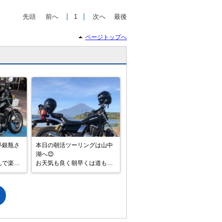
先頭
前へ
1
次へ
最後
ページトップへ
亭銀瓶さ
本日の朝活ツーリングは山中
湖へ😊

んで楽ラ
お天気も良く朝早くは道も空
ト🍜

いていて最高でした👍

てくれる
観光シーズン到来✨

昨日も最
#富士山

#山中湖
し雨がパ