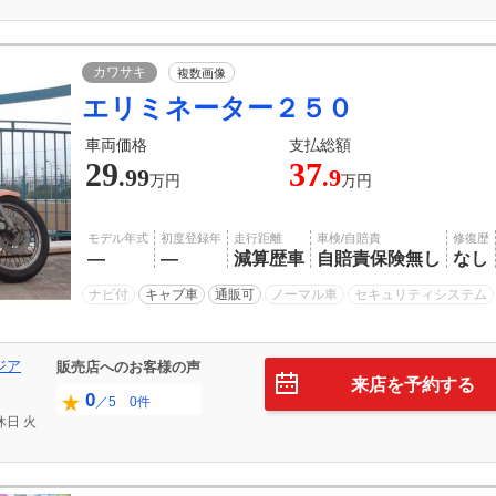
カワサキ
複数画像
エリミネーター２５０
車両価格
支払総額
29
37
.99
.9
万円
万円
モデル年式
初度登録年
走行距離
車検/自賠責
修復歴
―
―
減算歴車
自賠責保険無し
なし
ナビ付
キャブ車
通販可
ノーマル車
セキュリティシステム
ジア
販売店へのお客様の声
来店を予約する
0
／5 0件
休日
火