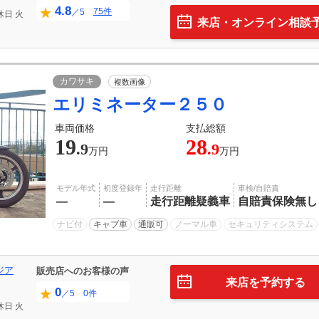
4.8
75件
／5
休日
火
来店・オンライン相談
カワサキ
複数画像
エリミネーター２５０
車両価格
支払総額
19
28
.9
.9
万円
万円
モデル年式
初度登録年
走行距離
車検/自賠責
―
―
走行距離疑義車
自賠責保険無し
ナビ付
キャブ車
通販可
ノーマル車
セキュリティシステム
ジア
販売店へのお客様の声
来店を予約する
0
／5 0件
休日
火