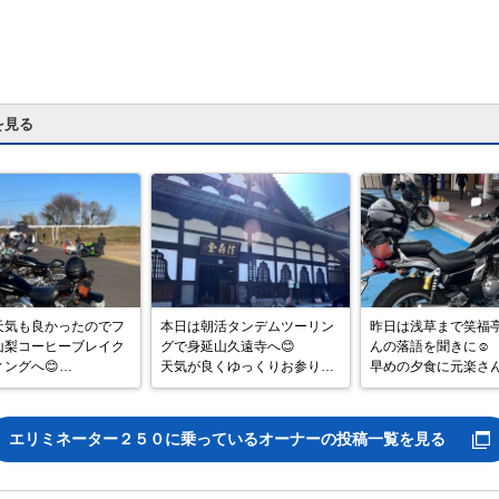
を見る
天気も良かったのでフ
本日は朝活タンデムツーリン
昨日は浅草まで笑福
山梨コーヒーブレイク
グで身延山久遠寺へ😊

んの落語を聞きに☺️

ングへ😊

天気が良くゆっくりお参りし
早めの夕食に元楽さ
暖かい日差しの中美味
てたら10時過ぎて気温がグン
ーメンと小ぶためしセッ
ーヒーいただきました
グン上昇☝️

いつも心を豊かにし
まだまだ暑い💦

銀瓶兄さんの落語は
エリミネーター２５０
に乗っているオーナーの投稿一覧を見る
明日から師走です。忙
帰りはお約束のソフトクリー
高でした✨

年末を安全運転で過ご
ム🍦

帰りは八王子から少
う👍

#ツーリング 

ラつきま