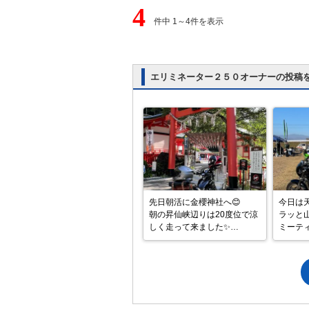
4
件中 1～4件を表示
エリミネーター２５０オーナーの投稿
先日朝活に金櫻神社へ😊

今日は
朝の昇仙峡辺りは20度位で涼
ラッと
しく走って来ました✨

ミーティ
風鈴のトンネルで風でチリン
午後の
チリンと音も涼しげでした👍

しいコ
#金櫻神社

☝️

#昇仙峡

さて、
#エリミネーター250
しない
しましょ