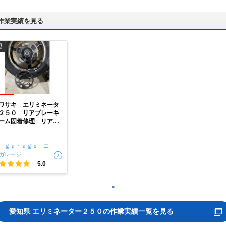
作業実績を見る
理
ワサキ エリミネータ
２５０ リアブレーキ
ーム固着修理 リアス
ロケット交換 リアブ
ーキシュー交換 ドラ
ブチェーン調整 【豊
 ｇａｒａｇｅ エ
市聖心町】
ガレージ
5.0
1
愛知県 エリミネーター２５０の作業実績一覧を見る