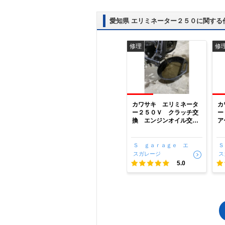
#山梨
愛知県 エリミネーター２５０に関する
修理
修
カワサキ エリミネータ
カ
ー２５０Ｖ クラッチ交
ー
換 エンジンオイル交
ア
換 【豊田市聖心町】
プ
レ
イ
Ｓ ｇａｒａｇｅ エ
Ｓ
田
スガレージ
ス
5.0