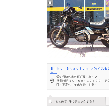
Ｂｉｋｅ Ｓｔａｄｉｕｍ バイクスタ
ム
愛知県津島市莪原町長ヶ島１２
営業時間
１０：００～１７：００
定
曜・不定休（年末年始・お盆）
まとめて4件にチェックする！