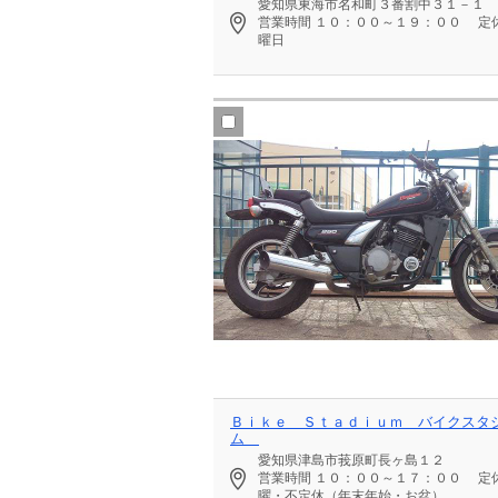
愛知県東海市名和町３番割中３１－１
営業時間
１０：００～１９：００
定
曜日
Ｂｉｋｅ Ｓｔａｄｉｕｍ バイクスタ
ム
愛知県津島市莪原町長ヶ島１２
営業時間
１０：００～１７：００
定
曜・不定休（年末年始・お盆）