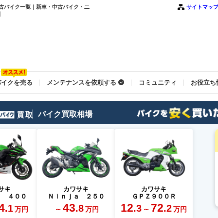
中古バイク一覧｜新車・中古バイク・二
サイトマッ
】
バイクを売る
メンテナンスを依頼する
コミュニティ
お役立ち
バイク買取相場
サキ
カワサキ
カワサキ
ａ ４００
Ｎｉｎｊａ ２５０
ＧＰＺ９００Ｒ
4
43
12
72
.1
.8
.3
.2
～
～
万円
万円
万円